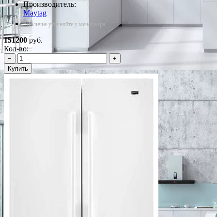
Производитель:
Maytag
*Наличие уточняйте у менеджера
151200
руб.
Кол-во:
−
+
Купить