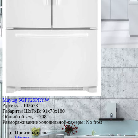
Maytag 5GFF25PRYW
Артикул:
102673
Габариты ШxГxВ: 91x78x180
Общий объем, л: 708
Размораживание холодильной камеры: No frost
Производитель: