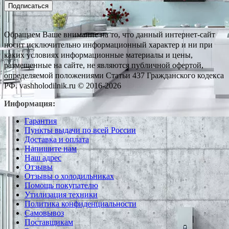
Подписаться
Обращаем Ваше внимание на то, что данный интернет-сайт
носит исключительно информационный характер и ни при
каких условиях информационные материалы и цены,
размещенные на сайте, не являются публичной офертой,
определяемой положениями Статьи 437 Гражданского кодекса
РФ. vashholodilnik.ru © 2016-2026
Информация:
Гарантия
Пункты выдачи по всей России
Доставка и оплата
Напишите нам
Наш адрес
Отзывы
Отзывы о холодильниках
Помощь покупателю
Утилизация техники
Политика конфиденциальности
Самовывоз
Поставщикам