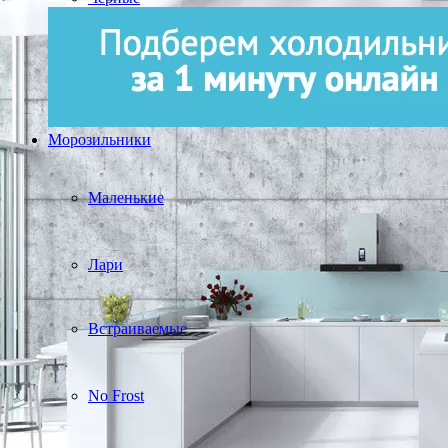
Морозильники
Маленькие
Лари
Встраиваемые
No Frost