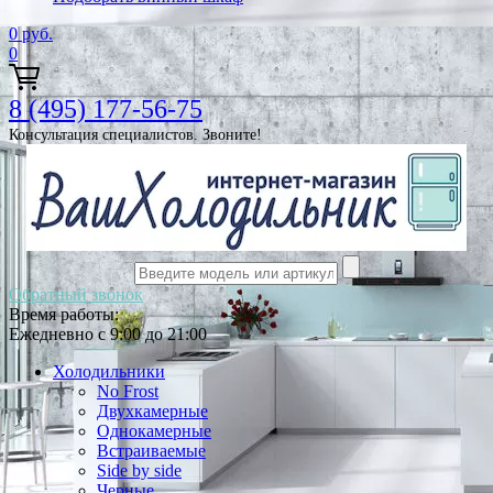
0
руб.
0
8 (495) 177-56-75
Консультация специалистов. Звоните!
Обратный звонок
Время работы:
Ежедневно с 9:00 до 21:00
Холодильники
No Frost
Двухкамерные
Однокамерные
Встраиваемые
Side by side
Черные