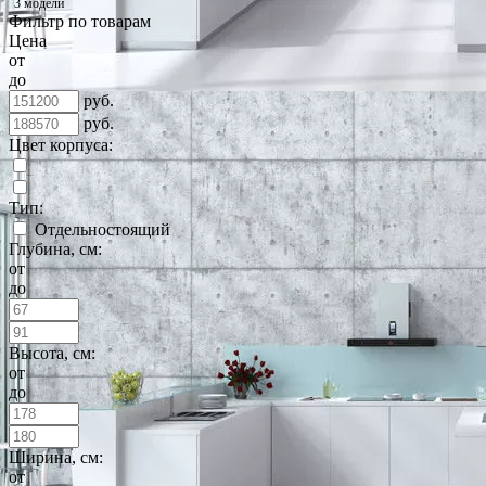
3 модели
Фильтр по товарам
Цена
от
до
руб.
руб.
Цвет корпуса:
Тип:
Отдельностоящий
Глубина, см:
от
до
Высота, см:
от
до
Ширина, см:
от