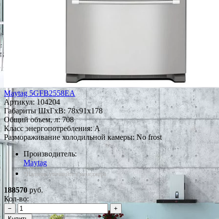
Maytag 5GFB2558EA
Артикул:
104204
Габариты ШxГxВ: 78x91x178
Общий объем, л: 708
Класс энергопотребления: A
Размораживание холодильной камеры: No frost
Производитель:
Maytag
*Наличие уточняйте у менеджера
188570
руб.
Кол-во:
−
+
Купить