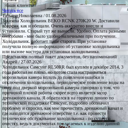
Наши клиенты /
Читать все
Татьяна Николаевна
/ 01.08.2026
Заказала Холодильник BEKO RCNK 270K20 W. Доставили
вовремя. как и обещали. Очень аккуратно внесли и
установили. Старый тут же вынесли. Удобно. Оплата разными
способами - мне было удобно наличными при получении.
Холодильник. работает тише старого. При установке
получила полную информацию об установке холодильника
или вызове мастера для установки холодильника.
Представлен полный пакет документов, без напоминаний
Андрей
/ 27.07.2026
Холодильник Самсунг RL50RR был куплен в декабре 2014, 3
года работал не плохо, но потом стала настраиваться
морозильная камера вплоть до появления ошибки и
отключения холодильника, периодическое появление воды на
полу под дверкой морозильной камеры говорило о том, что
причиной плохой работы скорее всего является засор
дренажного канала. Я обратился в на горячую линию по
технической поддержке Самсунг, подробно обозначил
проблему и спросил, как мне прочистить дренажный канал и
где находится дренажное отверстие т.е. как провести
техническое обслуживание холодильника - по сути его
очистку, ведь в документах прилагаемых к изделию данной