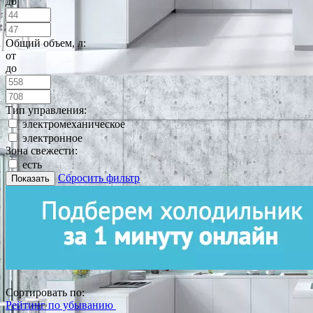
до
Общий объем, л:
от
до
Тип управления:
электромеханическое
электронное
Зона свежести:
есть
Сбросить фильтр
Показать
Сортировать по:
Рейтинг по убыванию