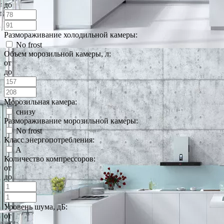
до
Размораживание холодильной камеры:
No frost
Объем морозильной камеры, л:
от
до
Морозильная камера:
снизу
Размораживание морозильной камеры:
No frost
Класс энергопотребления:
A
Количество компрессоров:
от
до
Уровень шума, дБ:
от