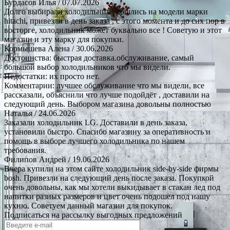
Бурдасов Илья
/ 07.07.2026
Долго выбирали холодильник , сошлись на модели марки
hitachi, привезли в день заказа , с этого момента и до сих пор в
восторге, холодильник может буквально все ! Советую и этот
магазин и эту марку для покупки.
Кормышева Алена
/ 30.06.2026
Достоинства: быстрая доставка.обслуживание, самый
большой выбор холодильников что мы видели.
Недостатки: их просто нет.
Комментарии: лучшее обслуживание что мы видели, все
рассказали, объяснили что лучше подойдёт , доставили на
следующий день. Выбором магазина довольны полностью
Наталья
/ 24.06.2026
Заказали холодильник LG. Доставили в день заказа,
установили быстро. Спасибо магазину за оперативность и
помощь в выборе лучшего холодильника по нашем
требования.
Филипов Андрей
/ 19.06.2026
Вчера купили на этом сайте холодильник side-by-side фирмы
bosh. Привезли на следующий день после заказа. Покупкой
очень довольны, как мы хотели выкидывает в стакан лед под
напитки разных размеров и цвет очень подошел под нашу
кухню. Советуем данный магазин для покупок.
Подписаться на рассылку выгодных предложений