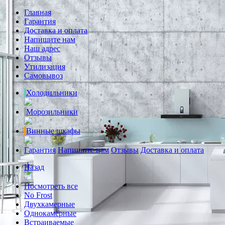
Главная
Гарантия
Доставка и оплата
Напишите нам
Наш адрес
Отзывы
Утилизация
Самовывоз
Холодильники
Морозильники
Винные шкафы
Гарантия
Напишите нам
Отзывы
Доставка и оплата
Назад
Посмотреть все
No Frost
Двухкамерные
Однокамерные
Встраиваемые