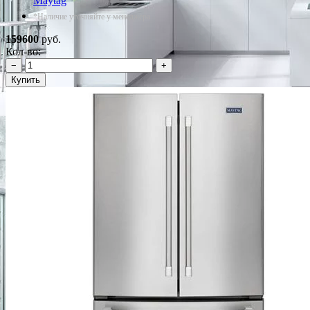
Maytag
*Наличие уточняйте у менеджера
159600
руб.
Кол-во:
−
+
Купить