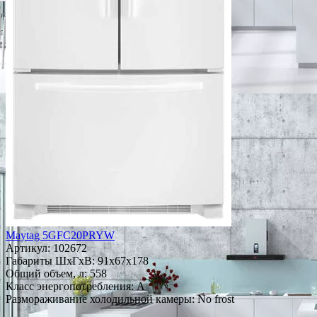
Maytag 5GFC20PRYW
Артикул:
102672
Габариты ШxГxВ: 91x67x178
Общий объем, л: 558
Класс энергопотребления: A
Размораживание холодильной камеры: No frost