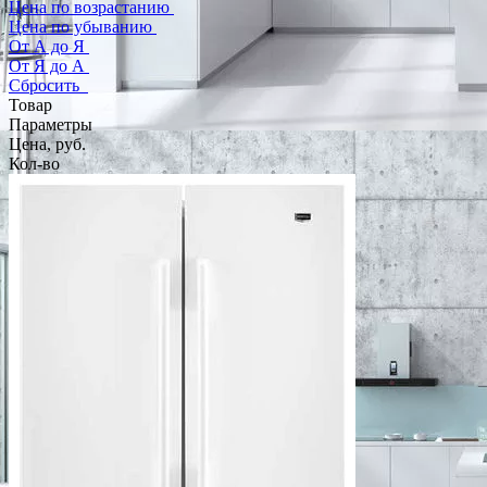
Цена по возрастанию
Цена по убыванию
От А до Я
От Я до А
Сбросить
Товар
Параметры
Цена, руб.
Кол-во