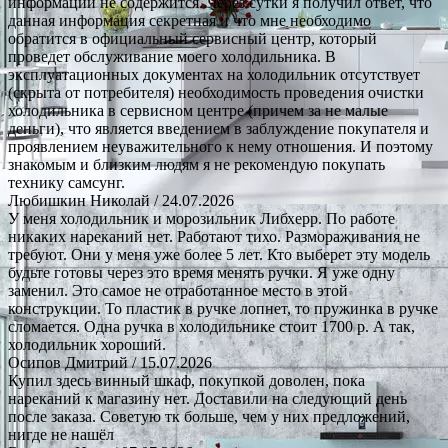
информации не содержится. Через сутки я получил ответ, что
данная информация секретная и что мне необходимо
обратится в официальный сервисный центр, который
проведет обслуживание моего холодильника. В
эксплуатационных документах на холодильник отсутствует
(скрыта от потребителя) необходимость проведения очистки
холодильника в сервисном центре (причем за не малые
деньги), что является введением в заблуждение покупателя и
проявлением неуважительного к нему отношения. И поэтому
знакомым и близким людям я не рекомендую покупать
технику самсунг.
Любишкин Николай
/ 24.07.2026
У меня холодильник и морозильник Либхерр. По работе
никаких нареканий нет. Работают тихо. Размораживания не
требуют. Они у меня уже более 5 лет. Кто выберет эту модель
будьте готовы через это время менять ручки. Я уже одну
заменил. Это самое не отработанное место в этой
конструкции. То пластик в ручке лопнет, то пружинка в ручке
сломается. Одна ручка в холодильнике стоит 1700 р. А так,
холодильник хороший.
Осипов Дмитрий
/ 15.07.2026
Купил здесь винный шкаф, покупкой доволен, пока
нареканий к магазину нет. Доставили на следующий день
после заказа. Советую тк больше, чем у них предложений,
нигде не нашёл