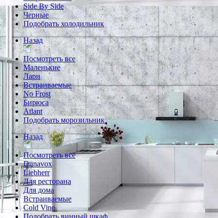
Side By Side
Черные
Подобрать холодильник
Назад
Посмотреть все
Маленькие
Лари
Встраиваемые
No Frost
Бирюса
Atlant
Подобрать морозильник
Назад
Посмотреть все
Dunavox
Liebherr
Для ресторана
Для дома
Встраиваемые
Cold Vine
Подобрать винный шкаф