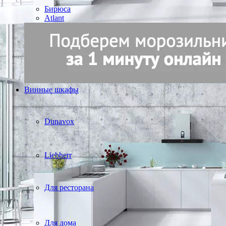
Бирюса
Atlant
Винные шкафы
Dunavox
Liebherr
Для ресторана
Для дома