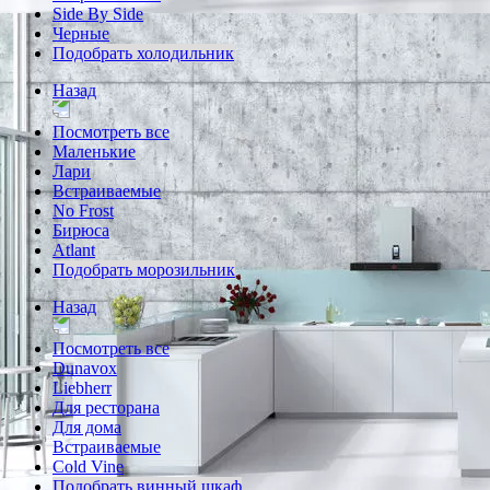
Side By Side
Черные
Подобрать холодильник
Назад
Посмотреть все
Маленькие
Лари
Встраиваемые
No Frost
Бирюса
Atlant
Подобрать морозильник
Назад
Посмотреть все
Dunavox
Liebherr
Для ресторана
Для дома
Встраиваемые
Cold Vine
Подобрать винный шкаф