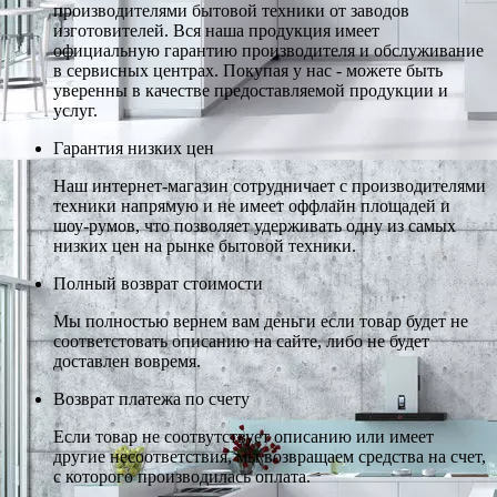
производителями бытовой техники от заводов
изготовителей. Вся наша продукция имеет
официальную гарантию производителя и обслуживание
в сервисных центрах. Покупая у нас - можете быть
уверенны в качестве предоставляемой продукции и
услуг.
Гарантия низких цен
Наш интернет-магазин сотрудничает с производителями
техники напрямую и не имеет оффлайн площадей и
шоу-румов, что позволяет удерживать одну из самых
низких цен на рынке бытовой техники.
Полный возврат стоимости
Мы полностью вернем вам деньги если товар будет не
соответстовать описанию на сайте, либо не будет
доставлен вовремя.
Возврат платежа по счету
Если товар не соотвутствует описанию или имеет
другие несоответствия, мы возвращаем средства на счет,
с которого производилась оплата.