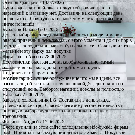
Осипов Дмитрий
/ 13.07.2026
Купил здесь винный шкаф, покупкой доволен, пока
нареканий к магазину нет. Доставили на следующий день
после заказа. Советую тк больше, чем у них предложений,
нигде не нашёл
Бурдасов Илья
/ 05.07.2026
Долго выбирали холодильник , сошлись на модели марки
hitachi, привезли в день заказа , с этого момента и до сих пор в
восторге, холодильник может буквально все ! Советую и этот
магазин и эту марку для покупки.
Кормышева Алена
/ 28.06.2026
Достоинства: быстрая доставка.обслуживание, самый
большой выбор холодильников что мы видели.
Недостатки: их просто нет.
Комментарии: лучшее обслуживание что мы видели, все
рассказали, объяснили что лучше подойдёт , доставили на
следующий день. Выбором магазина довольны полностью
Наталья
/ 22.06.2026
Заказали холодильник LG. Доставили в день заказа,
установили быстро. Спасибо магазину за оперативность и
помощь в выборе лучшего холодильника по нашем
требования.
Филипов Андрей
/ 17.06.2026
Вчера купили на этом сайте холодильник side-by-side фирмы
bosh. Привезли на следующий день после заказа. Покупкой