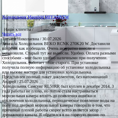
Холодильник Maunfeld MFF200NFW
Год гарантии в подарок!
56600
руб.
Наши клиенты /
Читать все
Татьяна Николаевна
/ 30.07.2026
Заказала Холодильник BEKO RCNK 270K20 W. Доставили
вовремя. как и обещали. Очень аккуратно внесли и
установили. Старый тут же вынесли. Удобно. Оплата разными
способами - мне было удобно наличными при получении.
Холодильник. работает тише старого. При установке
получила полную информацию об установке холодильника
или вызове мастера для установки холодильника.
Представлен полный пакет документов, без напоминаний
Андрей
/ 25.07.2026
Холодильник Самсунг RL50RR был куплен в декабре 2014, 3
года работал не плохо, но потом стала настраиваться
морозильная камера вплоть до появления ошибки и
отключения холодильника, периодическое появление воды на
полу под дверкой морозильной камеры говорило о том, что
причиной плохой работы скорее всего является засор
дренажного канала. Я обратился в на горячую линию по