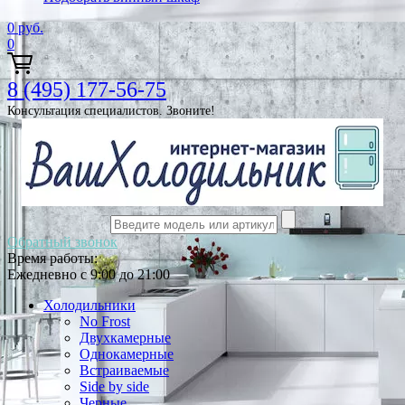
0
руб.
0
8 (495) 177-56-75
Консультация специалистов. Звоните!
Обратный звонок
Время работы:
Ежедневно с 9:00 до 21:00
Холодильники
No Frost
Двухкамерные
Однокамерные
Встраиваемые
Side by side
Черные