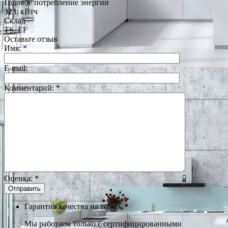
Годовое потребление энергии
323, кВтч
Склад
TS, EF
Оставьте отзыв
Имя:
*
E-mail:
Комментарий:
*
Оценка:
*
Гарантия качества на товар
Мы работаем только с сертифицированными