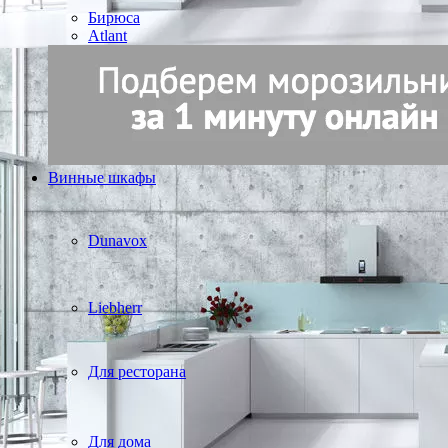
Бирюса
Atlant
Винные шкафы
Dunavox
Liebherr
Для ресторана
Для дома