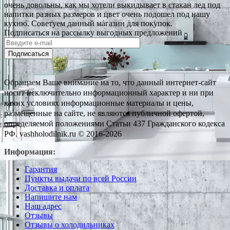
очень довольны, как мы хотели выкидывает в стакан лед под
напитки разных размеров и цвет очень подошел под нашу
кухню. Советуем данный магазин для покупок.
Подписаться на рассылку выгодных предложений
Подписаться
Обращаем Ваше внимание на то, что данный интернет-сайт
носит исключительно информационный характер и ни при
каких условиях информационные материалы и цены,
размещенные на сайте, не являются публичной офертой,
определяемой положениями Статьи 437 Гражданского кодекса
РФ. vashholodilnik.ru © 2016-2026
Информация:
Гарантия
Пункты выдачи по всей России
Доставка и оплата
Напишите нам
Наш адрес
Отзывы
Отзывы о холодильниках