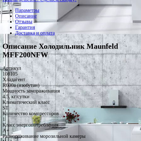
Параметры
Описание
Отзывы
Гарантия
Доставка и оплата
Описание Холодильник Maunfeld
MFF200NFW
Артикул
108105
Хладагент
R600a (изобутан)
Мощность замораживания
4.5, кг/сутки
Климатический класс
ST
Количество компрессоров
1
Класс энергопотребления
A+
Размораживание морозильной камеры