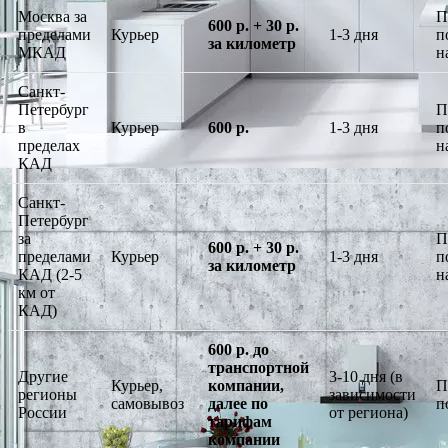
Москва за
П
600 р. + 30 р.
пределами
Курьер
1-3 дня
п
за километр
МКАД
н
Санкт-
Петербург
П
в
Курьер
600 р.
1-3 дня
п
пределах
н
КАД
Санкт-
Петербург
за
П
600 р. + 30 р.
пределами
Курьер
1-3 дня
п
за километр
КАД (2-5
н
км от
КАД)
600 р. до
транспортной
Другие
3-10 дня (в
Курьер,
компании,
П
регионы
зависимости
самовывоз
далее по
п
России
от региона)
тарифам
компании