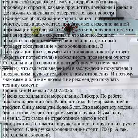
технической поддержке Самсунг, подробно обозначил
проблему и спросил, как мне прочистить дренажный канал и
где находится дренажное отверстие т.е. как провести
техническое обслуживание холодильника - по сути его
очистку, ведь в документах прилагаемых к изделию данной
информации не содержится. Через сутки я получил ответ, что
данная информация секретная и что мне необходимо
обратится в официальный сервисный центр, который
проведет обслуживание моего холодильника. В
эксплуатационных документах на холодильник отсутствует
(скрыта от потребителя) необходимость проведения очистки
холодильника в сервисном центре (причем за не малые
деньги), что является введением в заблуждение покупателя и
проявлением неуважительного к нему отношения. И поэтому
знакомым и близким людям я не рекомендую покупать
технику самсунг.
Любишкин Николай
/ 22.07.2026
У меня холодильник и морозильник Либхерр. По работе
никаких нареканий нет. Работают тихо. Размораживания не
требуют. Они у меня уже более 5 лет. Кто выберет эту модель
будьте готовы через это время менять ручки. Я уже одну
заменил. Это самое не отработанное место в этой
конструкции. То пластик в ручке лопнет, то пружинка в ручке
сломается. Одна ручка в холодильнике стоит 1700 р. А так,
холодильник хороший.