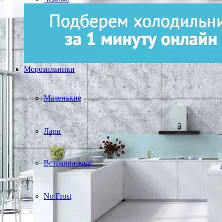
Морозильники
Маленькие
Лари
Встраиваемые
No Frost