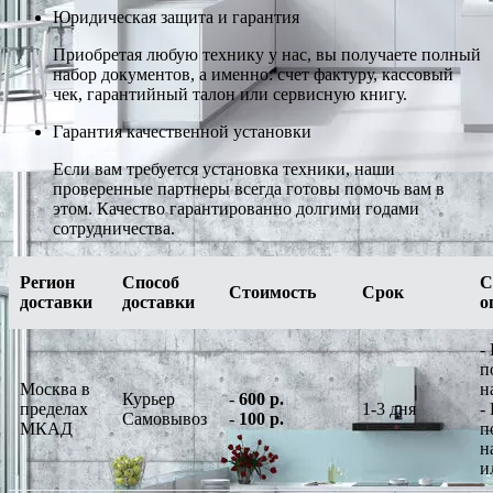
Юридическая защита и гарантия
Приобретая любую технику у нас, вы получаете полный
набор документов, а именно: счет фактуру, кассовый
чек, гарантийный талон или сервисную книгу.
Гарантия качественной установки
Если вам требуется установка техники, наши
проверенные партнеры всегда готовы помочь вам в
этом. Качество гарантированно долгими годами
сотрудничества.
Регион
Способ
С
Стоимость
Срок
доставки
доставки
о
-
п
Москва в
н
Курьер
-
600 р.
пределах
1-3 дня
-
Самовывоз
-
100 р.
МКАД
п
н
и