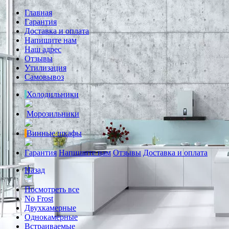
Главная
Гарантия
Доставка и оплата
Напишите нам
Наш адрес
Отзывы
Утилизация
Самовывоз
Холодильники
Морозильники
Винные шкафы
Гарантия
Напишите нам
Отзывы
Доставка и оплата
Назад
Посмотреть все
No Frost
Двухкамерные
Однокамерные
Встраиваемые