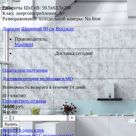
Габариты ШxГxВ: 59.5x63.5x200
Класс энергопотребления: A+
Размораживание холодильной камеры: No frost
Дорогие
Шириной 60 см
Высокие
Производитель:
Maunfeld
Доставка сегодня!
Оплата при получении
Доставим сегодня по Москве и МО
Возможность возврата в течение 14 дней
(0 голосов)
Просмотреть отзывы
56600
руб.
Кол-во:
−
+
Купить
Купить в один клик
Нашли дешевле? Сделаем скидку!