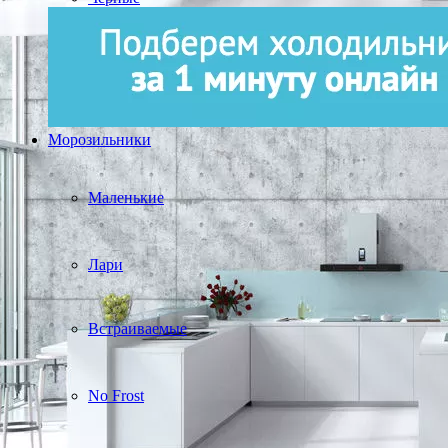
Морозильники
Маленькие
Лари
Встраиваемые
No Frost