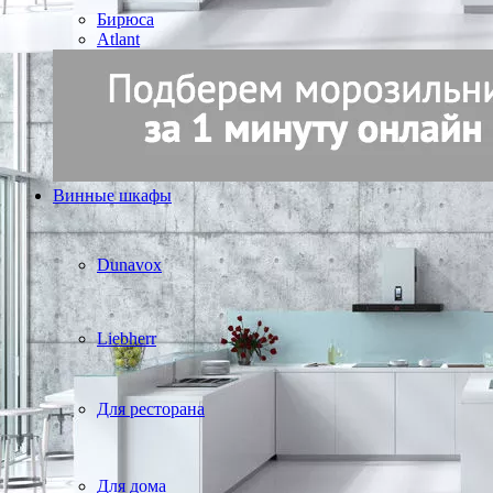
Бирюса
Atlant
Винные шкафы
Dunavox
Liebherr
Для ресторана
Для дома