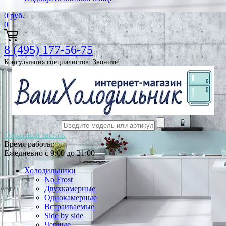
0
руб.
0
8 (495) 177-56-75
Консультация специалистов. Звоните!
Обратный звонок
Время работы:
Ежедневно с 9:00 до 21:00
Холодильники
No Frost
Двухкамерные
Однокамерные
Встраиваемые
Side by side
Черные