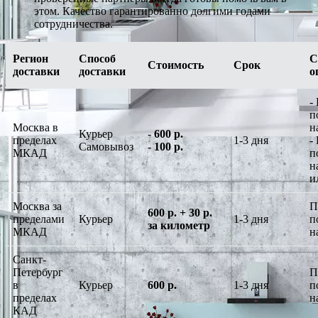
этом. Качество гарантированно долгими годами
сотрудничества.
Регион
Способ
С
Стоимость
Срок
доставки
доставки
о
-
п
Москва в
н
Курьер
-
600 р.
пределах
1-3 дня
-
Самовывоз
-
100 р.
МКАД
п
н
и
Москва за
П
600 р. + 30 р.
пределами
Курьер
1-3 дня
п
за километр
МКАД
н
Санкт-
Петербург
П
в
Курьер
600 р.
1-3 дня
п
пределах
н
КАД