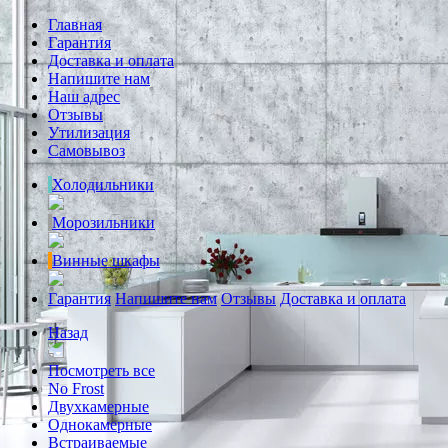
Главная
Гарантия
Доставка и оплата
Напишите нам
Наш адрес
Отзывы
Утилизация
Самовывоз
Холодильники
Морозильники
Винные шкафы
Гарантия
Напишите нам
Отзывы
Доставка и оплата
Назад
Посмотреть все
No Frost
Двухкамерные
Однокамерные
Встраиваемые