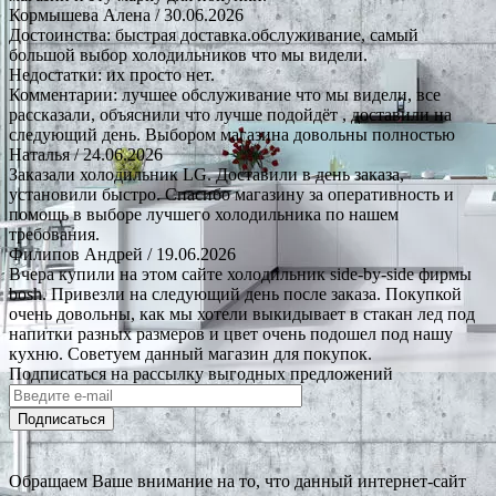
Кормышева Алена
/ 30.06.2026
Достоинства: быстрая доставка.обслуживание, самый
большой выбор холодильников что мы видели.
Недостатки: их просто нет.
Комментарии: лучшее обслуживание что мы видели, все
рассказали, объяснили что лучше подойдёт , доставили на
следующий день. Выбором магазина довольны полностью
Наталья
/ 24.06.2026
Заказали холодильник LG. Доставили в день заказа,
установили быстро. Спасибо магазину за оперативность и
помощь в выборе лучшего холодильника по нашем
требования.
Филипов Андрей
/ 19.06.2026
Вчера купили на этом сайте холодильник side-by-side фирмы
bosh. Привезли на следующий день после заказа. Покупкой
очень довольны, как мы хотели выкидывает в стакан лед под
напитки разных размеров и цвет очень подошел под нашу
кухню. Советуем данный магазин для покупок.
Подписаться на рассылку выгодных предложений
Подписаться
Обращаем Ваше внимание на то, что данный интернет-сайт