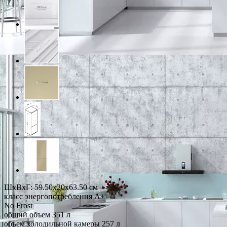
ШхВхГ: 59.50х20х63.50 см
класс энергопотребления A+
No Frost
общий объем 351 л
объем холодильной камеры 257 л