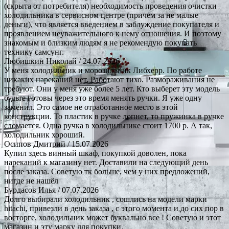
(скрыта от потребителя) необходимость проведения очистки
холодильника в сервисном центре (причем за не малые
деньги), что является введением в заблуждение покупателя и
проявлением неуважительного к нему отношения. И поэтому
знакомым и близким людям я не рекомендую покупать
технику самсунг.
Любишкин Николай
/ 24.07.2026
У меня холодильник и морозильник Либхерр. По работе
никаких нареканий нет. Работают тихо. Размораживания не
требуют. Они у меня уже более 5 лет. Кто выберет эту модель
будьте готовы через это время менять ручки. Я уже одну
заменил. Это самое не отработанное место в этой
конструкции. То пластик в ручке лопнет, то пружинка в ручке
сломается. Одна ручка в холодильнике стоит 1700 р. А так,
холодильник хороший.
Осипов Дмитрий
/ 15.07.2026
Купил здесь винный шкаф, покупкой доволен, пока
нареканий к магазину нет. Доставили на следующий день
после заказа. Советую тк больше, чем у них предложений,
нигде не нашёл
Бурдасов Илья
/ 07.07.2026
Долго выбирали холодильник , сошлись на модели марки
hitachi, привезли в день заказа , с этого момента и до сих пор в
восторге, холодильник может буквально все ! Советую и этот
магазин и эту марку для покупки.