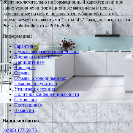
носит исключительно информационный характер и ни при
каких условиях информационные материалы и цены,
размещенные на сайте, не являются публичной офертой,
определяемой положениями Статьи 437 Гражданского кодекса
РФ. vashholodilnik.ru © 2016-2026
Информация:
Гарантия
Пункты выдачи по всей России
Доставка и оплата
Напишите нам
Наш адрес
Отзывы
Отзывы о холодильниках
Помощь покупателю
Утилизация техники
Политика конфиденциальности
Самовывоз
Поставщикам
Вакансии
Наши контакты:
8 (495) 177-56-75