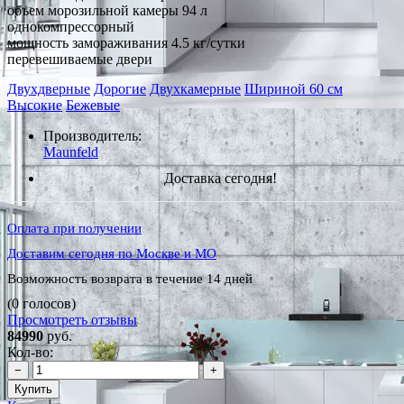
объем морозильной камеры 94 л
однокомпрессорный
мощность замораживания 4.5 кг/сутки
перевешиваемые двери
Двухдверные
Дорогие
Двухкамерные
Шириной 60 см
Высокие
Бежевые
Производитель:
Maunfeld
Доставка сегодня!
Оплата при получении
Доставим сегодня по Москве и МО
Возможность возврата в течение 14 дней
(0 голосов)
Просмотреть отзывы
84990
руб.
Кол-во:
−
+
Купить