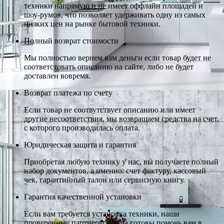
техники напрямую и не имеет оффлайн площадей и
шоу-румов, что позволяет удерживать одну из самых
низких цен на рынке бытовой техники.
Полный возврат стоимости
Мы полностью вернем вам деньги если товар будет не
соответстовать описанию на сайте, либо не будет
доставлен вовремя.
Возврат платежа по счету
Если товар не соотвутствует описанию или имеет
другие несоответствия, мы возвращаем средства на счет,
с которого производилась оплата.
Юридическая защита и гарантия
Приобретая любую технику у нас, вы получаете полный
набор документов, а именно: счет фактуру, кассовый
чек, гарантийный талон или сервисную книгу.
Гарантия качественной установки
Если вам требуется установка техники, наши
проверенные партнеры всегда готовы помочь вам в