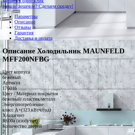
Купить в один клик
Нашли дешевле? Сделаем скидку!
Параметры
Описание
Отзывы
Гарантия
Доставка и оплата
Описание Холодильник MAUNFELD
MFF200NFBG
Цвет корпуса
бежевый
Артикул
176016
Цвет / Материал покрытия
бежевый/ пластик/металл
Энергопотребление
класс A+(323 кВтч/год)
Хладагент
R600a (изобутан)
Количество дверей
2