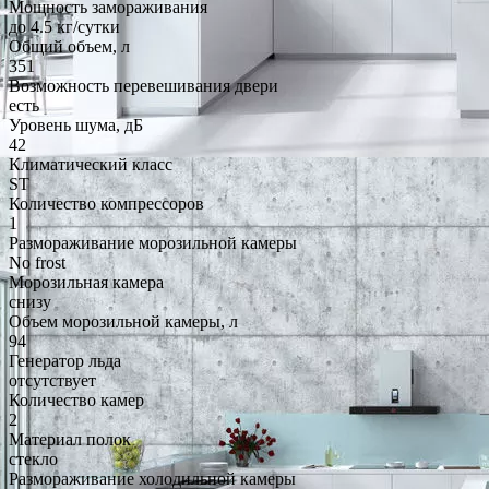
Мощность замораживания
до 4.5 кг/cутки
Общий объем, л
351
Возможность перевешивания двери
есть
Уровень шума, дБ
42
Климатический класс
ST
Количество компрессоров
1
Размораживание морозильной камеры
No frost
Морозильная камера
снизу
Объем морозильной камеры, л
94
Генератор льда
отсутствует
Количество камер
2
Материал полок
стекло
Размораживание холодильной камеры