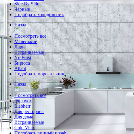
Side By Side
Черные
Подобрать холодильник
Назад
Посмотреть все
Маленькие
Лари
Встраиваемые
No Frost
Бирюса
Atlant
Подобрать морозильник
Назад
Посмотреть все
Dunavox
Liebherr
Для ресторана
Для дома
Встраиваемые
Cold Vine
Подобрать винный шкаф