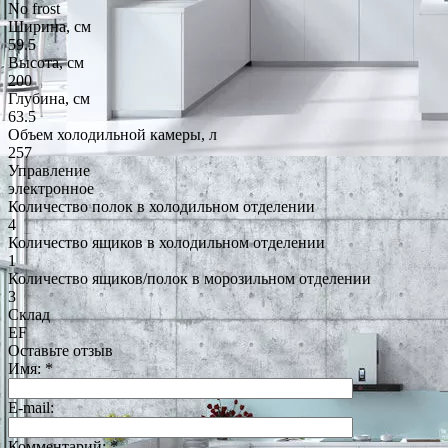
No frost
Ширина, см
59.5
Высота, см
200
Глубина, см
63.5
Объем холодильной камеры, л
257
Управление
электронное
Количество полок в холодильном отделении
4
Количество ящиков в холодильном отделении
1
Количество ящиков/полок в морозильном отделении
3
Склад
EF
Оставьте отзыв
Имя:
*
E-mail:
Комментарий:
*