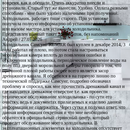
вовремя. как и обещали. Очень аккуратно внесли и
установили. Старый тут же вынесли. Удобно. Оплата разными
способами - мне было удобно наличными при получении.
Холодильник. работает тише старого. При установке
получила полную информацию об установке холодильника
или вызове мастера для установки холодильника.
Представлен полный пакет документов, без напоминаний
Андрей
/ 27.07.2026
Холодильник Самсунг RL50RR был куплен в декабре 2014, 3
года работал не плохо, но потом стала настраиваться
морозильная камера вплоть до появления ошибки и
отключения холодильника, периодическое появление воды на
полу под дверкой морозильной камеры говорило о том, что
причиной плохой работы скорее всего является засор
дренажного канала. Я обратился в на горячую линию по
технической поддержке Самсунг, подробно обозначил
проблему и спросил, как мне прочистить дренажный канал и
где находится дренажное отверстие т.е. как провести
техническое обслуживание холодильника - по сути его
очистку, ведь в документах прилагаемых к изделию данной
информации не содержится. Через сутки я получил ответ, что
данная информация секретная и что мне необходимо
обратится в официальный сервисный центр, который
проведет обслуживание моего холодильника. В
эксплуатационных документах на холодильник отсутствует