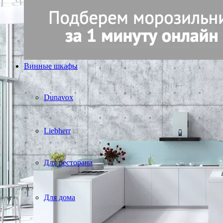
Винные шкафы
Dunavox
Liebherr
Для ресторана
Для дома