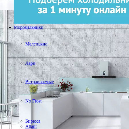
Морозильники
Маленькие
Лари
Встраиваемые
No Frost
Бирюса
Atlant