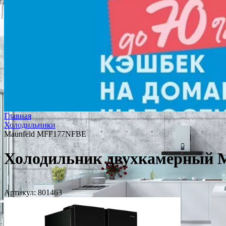
Главная
Холодильники
Maunfeld MFF177NFBE
Холодильник двухкамерный 
Артикул:
801463