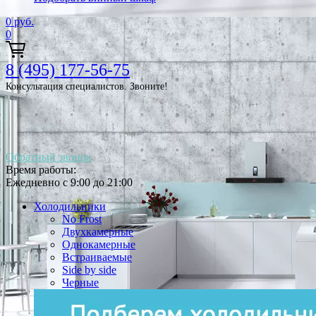
0
руб.
0
8 (495) 177-56-75
Консультация специалистов. Звоните!
Обратный звонок
Время работы:
Ежедневно с 9:00 до 21:00
Холодильники
No Frost
Двухкамерные
Однокамерные
Встраиваемые
Side by side
Черные