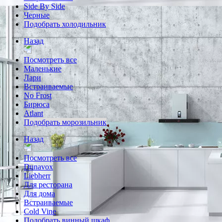
Side By Side
Черные
Подобрать холодильник
Назад
Посмотреть все
Маленькие
Лари
Встраиваемые
No Frost
Бирюса
Atlant
Подобрать морозильник
Назад
Посмотреть все
Dunavox
Liebherr
Для ресторана
Для дома
Встраиваемые
Cold Vine
Подобрать винный шкаф