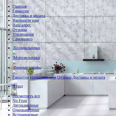
Главная
Гарантия
Доставка и оплата
Напишите нам
Наш адрес
Отзывы
Утилизация
Самовывоз
Холодильники
Морозильники
Винные шкафы
Гарантия
Напишите нам
Отзывы
Доставка и оплата
Назад
Посмотреть все
No Frost
Двухкамерные
Однокамерные
Встраиваемые