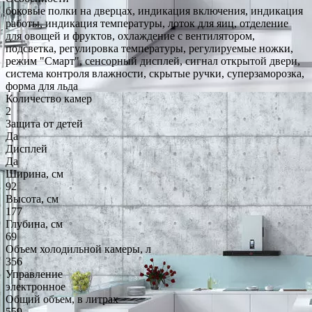
боковые полки на дверцах, индикация включения, индикация
работы, индикация температуры, лоток для яиц, отделение
для овощей и фруктов, охлаждение с вентилятором,
подсветка, регулировка температуры, регулируемые ножки,
режим "Смарт", сенсорный дисплей, сигнал открытой двери,
система контроля влажности, скрытые ручки, суперзаморозка,
форма для льда
Количество камер
2
Защита от детей
Да
Дисплей
Да
Ширина, см
92
Высота, см
177
Глубина, см
69
Объем холодильной камеры, л
356
Управление
электронное
Общий объем, в литрах
559