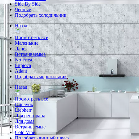
Side By Side
Черные
Подобрать холодильник
Назад
Посмотреть все
Маленькие
Лари
Встраиваемые
No Frost
Бирюса
Atlant
Подобрать морозильник
Назад
Посмотреть все
Dunavox
Liebherr
Для ресторана
Для дома
Встраиваемые
Cold Vine
Подобрать винный шкаф