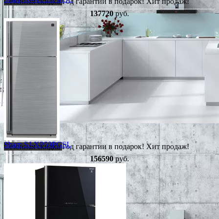
Сезонная скидка
Год гарантии в подарок!
Хит продаж!
137720
руб.
Sharp SJ-XP59PGSL
Сезонная скидка
Год гарантии в подарок!
Хит продаж!
156590
руб.