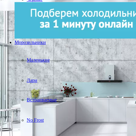
Морозильники
Маленькие
Лари
Встраиваемые
No Frost