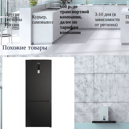
600 р. до
транспортной
Другие
3-10 дня (в
Курьер,
компании,
П
регионы
зависимости
самовывоз
далее по
п
России
от региона)
тарифам
компании
Похожие товары