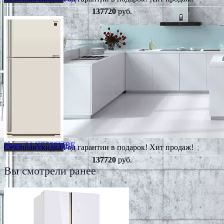
137720
руб.
Sharp SJ-XE55PMBE
Сезонная скидка
Год гарантии в подарок!
Хит продаж!
137720
руб.
Вы смотрели ранее