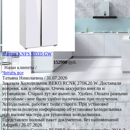
Korting KNFS 93535 GW
152990
руб.
Наши клиенты /
Читать все
Татьяна Николаевна
/ 31.07.2026
Заказала Холодильник BEKO RCNK 270K20 W. Доставили
вовремя. как и обещали. Очень аккуратно внесли и
установили. Старый тут же вынесли. Удобно. Оплата разными
способами - мне было удобно наличными при получении.
Холодильник. работает тише старого. При установке
получила полную информацию об установке холодильника
или вызове мастера для установки холодильника.
Представлен полный пакет документов, без напоминаний
Андрей
/ 26.07.2026