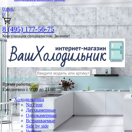
0
руб.
0
8 (495) 177-56-75
Консультация специалистов. Звоните!
Обратный звонок
Время работы:
Ежедневно с 9:00 до 21:00
Холодильники
No Frost
Двухкамерные
Однокамерные
Встраиваемые
Side by side
Черные