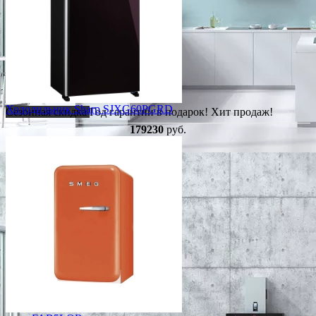
Холодильник Sharp SJXG60PGRD
Сезонная скидка
Год гарантии в подарок!
Хит продаж!
179230
руб.