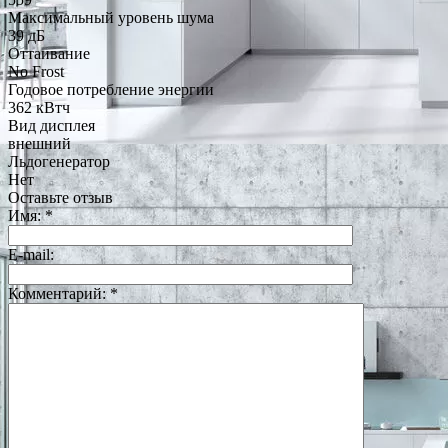
Максимальный уровень шума
39 дБ
Оттаивание
No Frost
Годовое потребление энергии
362 кВтч
Вид дисплея
внешний
Льдогенератор
Нет
Оставьте отзыв
Имя:
*
E-mail:
Комментарий:
*