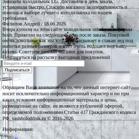
Заказали холодильник LG. Доставили в день заказа,
установили быстро. Спасибо магазину за оперативность и
помощь в выборе лучшего холодильника по нашем
требования.
Филипов Андрей
/ 18.06.2026
Вчера купили на этом сайте холодильник side-by-side фирмы
bosh. Привезли на следующий день после заказа. Покупкой
очень довольны, как мы хотели выкидывает в стакан лед под
напитки разных размеров и цвет очень подошел под нашу
кухню. Советуем данный магазин для покупок.
Подписаться на рассылку выгодных предложений
Подписаться
Обращаем Ваше внимание на то, что данный интернет-сайт
носит исключительно информационный характер и ни при
каких условиях информационные материалы и цены,
размещенные на сайте, не являются публичной офертой,
определяемой положениями Статьи 437 Гражданского кодекса
РФ. vashholodilnik.ru © 2016-2026
Информация: