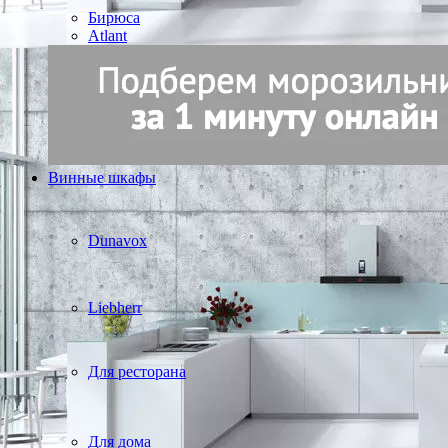
Бирюса
Atlant
Винные шкафы
Dunavox
Liebherr
Для ресторана
Для дома