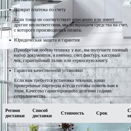
Возврат платежа по счету
Если товар не соотвутствует описанию или имеет
другие несоответствия, мы возвращаем средства на счет,
с которого производилась оплата.
Юридическая защита и гарантия
Приобретая любую технику у нас, вы получаете полный
набор документов, а именно: счет фактуру, кассовый
чек, гарантийный талон или сервисную книгу.
Гарантия качественной установки
Если вам требуется установка техники, наши
проверенные партнеры всегда готовы помочь вам в
этом. Качество гарантированно долгими годами
сотрудничества.
Регион
Способ
С
Стоимость
Срок
доставки
доставки
о
-