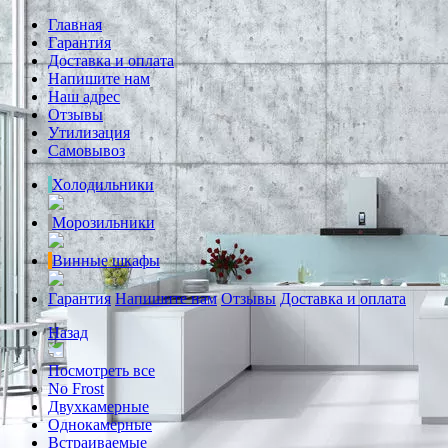
Главная
Гарантия
Доставка и оплата
Напишите нам
Наш адрес
Отзывы
Утилизация
Самовывоз
Холодильники
Морозильники
Винные шкафы
Гарантия
Напишите нам
Отзывы
Доставка и оплата
Назад
Посмотреть все
No Frost
Двухкамерные
Однокамерные
Встраиваемые