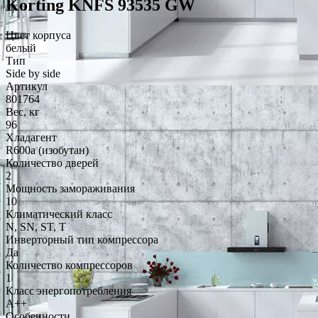
Korting KNFS 93535 GW
Цвет корпуса
белый
Тип
Side by side
Артикул
801764
Вес, кг
96
Хладагент
R600a (изобутан)
Количество дверей
2
Мощность замораживания
10
Климатический класс
N, SN, ST, T
Инверторный тип компрессора
Да
Количество компрессоров
1
Класс энергопотребления
A++
Особенности