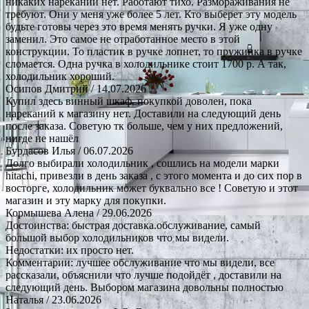
никаких нареканий нет. Работают тихо. Размораживания не
требуют. Они у меня уже более 5 лет. Кто выберет эту модель
будьте готовы через это время менять ручки. Я уже одну
заменил. Это самое не отработанное место в этой
конструкции. То пластик в ручке лопнет, то пружинка в ручке
сломается. Одна ручка в холодильнике стоит 1700 р. А так,
холодильник хороший.
Осипов Дмитрий
/ 14.07.2026
Купил здесь винный шкаф, покупкой доволен, пока
нареканий к магазину нет. Доставили на следующий день
после заказа. Советую тк больше, чем у них предложений,
нигде не нашёл
Бурдасов Илья
/ 06.07.2026
Долго выбирали холодильник , сошлись на модели марки
hitachi, привезли в день заказа , с этого момента и до сих пор в
восторге, холодильник может буквально все ! Советую и этот
магазин и эту марку для покупки.
Кормышева Алена
/ 29.06.2026
Достоинства: быстрая доставка.обслуживание, самый
большой выбор холодильников что мы видели.
Недостатки: их просто нет.
Комментарии: лучшее обслуживание что мы видели, все
рассказали, объяснили что лучше подойдёт , доставили на
следующий день. Выбором магазина довольны полностью
Наталья
/ 23.06.2026