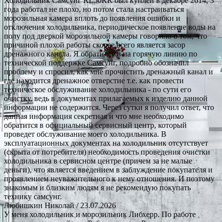
Холодильник Самсунг RL50RR был куплен в декабре 2014, 3
года работал не плохо, но потом стала настраиваться
морозильная камера вплоть до появления ошибки и
отключения холодильника, периодическое появление воды на
полу под дверкой морозильной камеры говорило о том, что
причиной плохой работы скорее всего является засор
дренажного канала. Я обратился в на горячую линию по
технической поддержке Самсунг, подробно обозначил
проблему и спросил, как мне прочистить дренажный канал и
где находится дренажное отверстие т.е. как провести
техническое обслуживание холодильника - по сути его
очистку, ведь в документах прилагаемых к изделию данной
информации не содержится. Через сутки я получил ответ, что
данная информация секретная и что мне необходимо
обратится в официальный сервисный центр, который
проведет обслуживание моего холодильника. В
эксплуатационных документах на холодильник отсутствует
(скрыта от потребителя) необходимость проведения очистки
холодильника в сервисном центре (причем за не малые
деньги), что является введением в заблуждение покупателя и
проявлением неуважительного к нему отношения. И поэтому
знакомым и близким людям я не рекомендую покупать
технику самсунг.
Любишкин Николай
/ 23.07.2026
У меня холодильник и морозильник Либхерр. По работе