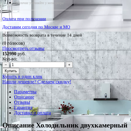
*Наличие уточняйте у менеджера
Оплата при получении
Доставим сегодня по Москве и МО
Возможность возврата в течение 14 дней
(0 голосов)
Просмотреть отзывы
152990
руб.
Кол-во:
−
+
Купить
Купить в один клик
Нашли дешевле? Сделаем скидку!
Параметры
Описание
Отзывы
Гарантия
Доставка и оплата
Описание Холодильник двухкамерный