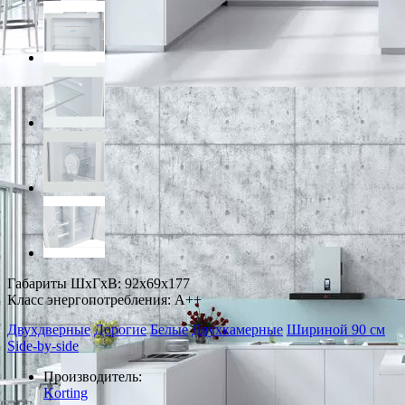
Габариты ШxГxВ: 92x69x177
Класс энергопотребления: A++
Двухдверные
Дорогие
Белые
Двухкамерные
Шириной 90 см
Side-by-side
Производитель:
Korting