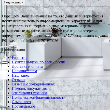
Подписаться
Обращаем Ваше внимание на то, что данный интернет-сайт
носит исключительно информационный характер и ни при
каких условиях информационные материалы и цены,
размещенные на сайте, не являются публичной офертой,
определяемой положениями Статьи 437 Гражданского кодекса
РФ. vashholodilnik.ru © 2016-2026
Информация:
Гарантия
Пункты выдачи по всей России
Доставка и оплата
Напишите нам
Наш адрес
Отзывы
Отзывы о холодильниках
Помощь покупателю
Утилизация техники
Политика конфиденциальности
Самовывоз
Поставщикам