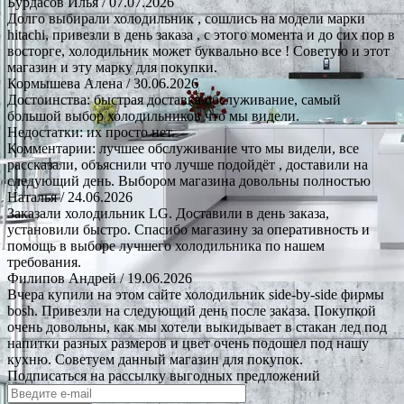
Бурдасов Илья
/ 07.07.2026
Долго выбирали холодильник , сошлись на модели марки
hitachi, привезли в день заказа , с этого момента и до сих пор в
восторге, холодильник может буквально все ! Советую и этот
магазин и эту марку для покупки.
Кормышева Алена
/ 30.06.2026
Достоинства: быстрая доставка.обслуживание, самый
большой выбор холодильников что мы видели.
Недостатки: их просто нет.
Комментарии: лучшее обслуживание что мы видели, все
рассказали, объяснили что лучше подойдёт , доставили на
следующий день. Выбором магазина довольны полностью
Наталья
/ 24.06.2026
Заказали холодильник LG. Доставили в день заказа,
установили быстро. Спасибо магазину за оперативность и
помощь в выборе лучшего холодильника по нашем
требования.
Филипов Андрей
/ 19.06.2026
Вчера купили на этом сайте холодильник side-by-side фирмы
bosh. Привезли на следующий день после заказа. Покупкой
очень довольны, как мы хотели выкидывает в стакан лед под
напитки разных размеров и цвет очень подошел под нашу
кухню. Советуем данный магазин для покупок.
Подписаться на рассылку выгодных предложений