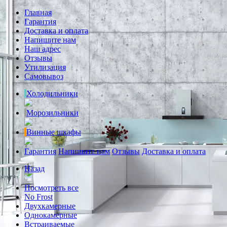
Главная
Гарантия
Доставка и оплата
Напишите нам
Наш адрес
Отзывы
Утилизация
Самовывоз
Холодильники
Морозильники
Винные шкафы
Гарантия
Напишите нам
Отзывы
Доставка и оплата
Назад
Посмотреть все
No Frost
Двухкамерные
Однокамерные
Встраиваемые