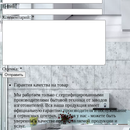
E-mail:
Комментарий:
*
Оценка:
*
Гарантия качества на товар
Мы работаем только с сертифицированными
производителями бытовой техники от заводов
изготовителей. Вся наша продукция имеет
официальную гарантию производителя и обслуживание
в сервисных центрах. Покупая у нас - можете быть
уверенны в качестве предоставляемой продукции и
услуг.