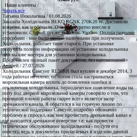
Наши клиенты /
Читать все
Татьяна Николаевна
/ 01.08.2026
Заказала Холодильник BEKO RCNK 270K20 W. Доставили
вовремя. как и обещали. Очень аккуратно внесли и
установили. Старый тут же вынесли. Удобно. Оплата разными
способами - мне было удобно наличными при получении.
Холодильник. работает тише старого. При установке
получила полную информацию об установке холодильника
или вызове мастера для установки холодильника.
Представлен полный пакет документов, без напоминаний
Андрей
/ 27.07.2026
Холодильник Самсунг RL50RR был куплен в декабре 2014, 3
года работал не плохо, но потом стала настраиваться
морозильная камера вплоть до появления ошибки и
отключения холодильника, периодическое появление воды на
полу под дверкой морозильной камеры говорило о том, что
причиной плохой работы скорее всего является засор
дренажного канала. Я обратился в на горячую линию по
технической поддержке Самсунг, подробно обозначил
проблему и спросил, как мне прочистить дренажный канал и
где находится дренажное отверстие т.е. как провести
техническое обслуживание холодильника - по сути его
очистку, ведь в документах прилагаемых к изделию данной