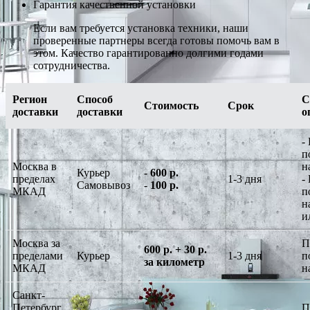
Гарантия качественной установки
Если вам требуется установка техники, наши
проверенные партнеры всегда готовы помочь вам в
этом. Качество гарантированно долгими годами
сотрудничества.
Регион
Способ
С
Стоимость
Срок
доставки
доставки
о
-
п
Москва в
н
Курьер
-
600 р.
пределах
1-3 дня
-
Самовывоз
-
100 р.
МКАД
п
н
и
Москва за
П
600 р. + 30 р.
пределами
Курьер
1-3 дня
п
за километр
МКАД
н
Санкт-
Петербург
П