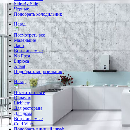
Side By Side
Черные
Подобрать холодильник
Назад
Посмотреть все
Маленькие
Лари
Встраиваемые
No Frost
Бирюса
Atlant
Подобрать морозильник
Назад
Посмотреть все
Dunavox
Liebherr
Для ресторана
Для дома
Встраиваемые
Cold Vine
Подобрать винный шкаф