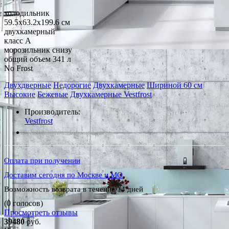
холодильник
59.5x63.2x199.6 см
двухкамерный
класс A
морозильник снизу
общий объем 341 л
No Frost
Двухдверные
Недорогие
Двухкамерные
Шириной 60 см
Высокие
Бежевые
Двухкамерные Vestfrost
Производитель:
Vestfrost
*Наличие уточняйте у менеджера
Оплата при получении
Доставим сегодня по Москве и МО
Возможность возврата в течение 14 дней
(0 голосов)
Просмотреть отзывы
39480
руб.