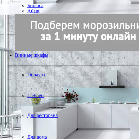
Бирюса
Atlant
Винные шкафы
Dunavox
Liebherr
Для ресторана
Для дома