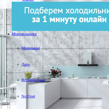
Морозильники
Маленькие
Лари
Встраиваемые
No Frost