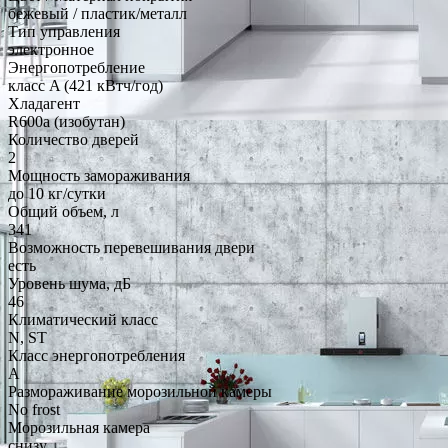
бежевый / пластик/металл
Тип управления
электронное
Энергопотребление
класс A (421 кВтч/год)
Хладагент
R600a (изобутан)
Количество дверей
2
Мощность замораживания
до 10 кг/cутки
Общий объем, л
341
Возможность перевешивания двери
есть
Уровень шума, дБ
46
Климатический класс
N, ST
Класс энергопотребления
A
Размораживание морозильной камеры
No frost
Морозильная камера
снизу