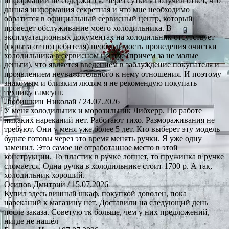
информации не содержится. Через сутки я получил ответ, что
данная информация секретная и что мне необходимо
обратится в официальный сервисный центр, который
проведет обслуживание моего холодильника. В
эксплуатационных документах на холодильник отсутствует
(скрыта от потребителя) необходимость проведения очистки
холодильника в сервисном центре (причем за не малые
деньги), что является введением в заблуждение покупателя и
проявлением неуважительного к нему отношения. И поэтому
знакомым и близким людям я не рекомендую покупать
технику самсунг.
Любишкин Николай
/ 24.07.2026
У меня холодильник и морозильник Либхерр. По работе
никаких нареканий нет. Работают тихо. Размораживания не
требуют. Они у меня уже более 5 лет. Кто выберет эту модель
будьте готовы через это время менять ручки. Я уже одну
заменил. Это самое не отработанное место в этой
конструкции. То пластик в ручке лопнет, то пружинка в ручке
сломается. Одна ручка в холодильнике стоит 1700 р. А так,
холодильник хороший.
Осипов Дмитрий
/ 15.07.2026
Купил здесь винный шкаф, покупкой доволен, пока
нареканий к магазину нет. Доставили на следующий день
после заказа. Советую тк больше, чем у них предложений,
нигде не нашёл