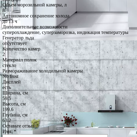
Объем морозильной камеры, л
87
Автономное сохранение холода
до 13 ч
Дополнительные возможности
суперохлаждение, суперзаморозка, индикация температуры
Генератор льда
отсутствует
Количество камер
2
Материал полок
стекло
Размораживание холодильной камеры
No frost
Дисплей
есть
Ширина, см
59.5
Высота, см
199.6
Глубина, см
63.2
Оставьте отзыв
Имя:
*