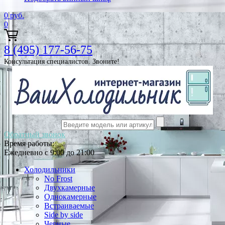
0
руб.
0
8 (495) 177-56-75
Консультация специалистов. Звоните!
Обратный звонок
Время работы:
Ежедневно с 9:00 до 21:00
Холодильники
No Frost
Двухкамерные
Однокамерные
Встраиваемые
Side by side
Черные