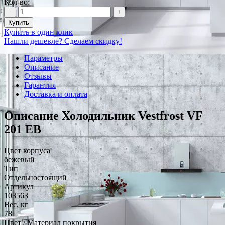
Кол-во:
−
+
Купить
Купить в один клик
Нашли дешевле? Сделаем скидку!
Параметры
Описание
Отзывы
Гарантия
Доставка и оплата
Описание Холодильник Vestfrost VF
201 EB
Цвет корпуса
бежевый
Тип
Отдельностоящий
Артикул
103563
Вес, кг
78
Цвет / Материал покрытия