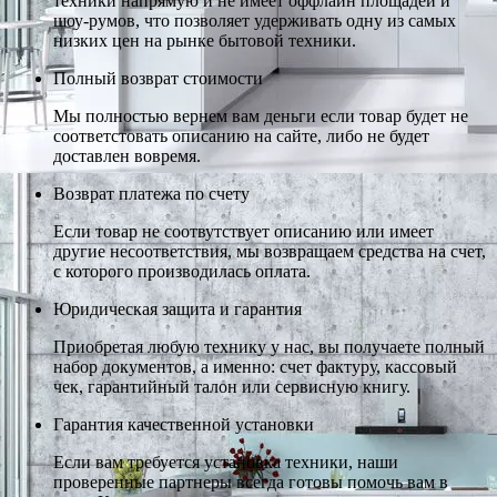
техники напрямую и не имеет оффлайн площадей и
шоу-румов, что позволяет удерживать одну из самых
низких цен на рынке бытовой техники.
Полный возврат стоимости
Мы полностью вернем вам деньги если товар будет не
соответстовать описанию на сайте, либо не будет
доставлен вовремя.
Возврат платежа по счету
Если товар не соотвутствует описанию или имеет
другие несоответствия, мы возвращаем средства на счет,
с которого производилась оплата.
Юридическая защита и гарантия
Приобретая любую технику у нас, вы получаете полный
набор документов, а именно: счет фактуру, кассовый
чек, гарантийный талон или сервисную книгу.
Гарантия качественной установки
Если вам требуется установка техники, наши
проверенные партнеры всегда готовы помочь вам в