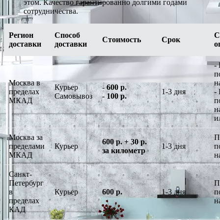
этом. Качество гарантированно долгими годами
сотрудничества.
Регион
Способ
С
Стоимость
Срок
доставки
доставки
о
-
п
Москва в
н
Курьер
-
600 р.
пределах
1-3 дня
-
Самовывоз
-
100 р.
МКАД
п
н
и
Москва за
П
600 р. + 30 р.
пределами
Курьер
1-3 дня
п
за километр
МКАД
н
Санкт-
Петербург
П
в
Курьер
600 р.
1-3 дня
п
пределах
н
КАД