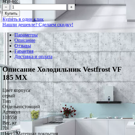
Кол-во:
−
+
Купить
Купить в один клик
Нашли дешевле? Сделаем скидку!
Параметры
Описание
Отзывы
Гарантия
Доставка и оплата
Описание Холодильник Vestfrost VF
185 MX
Цвет корпуса
серый
Тип
Отдельностоящий
Артикул
103558
Вес, кг
70
Цвет / Материал покрытия