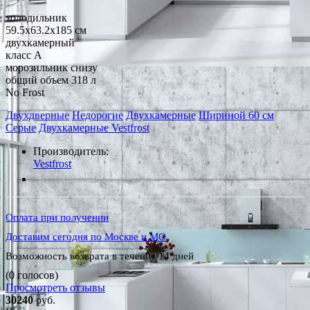
холодильник
59.5x63.2x185 см
двухкамерный
класс A
морозильник снизу
общий объем 318 л
No Frost
Двухдверные
Недорогие
Двухкамерные
Шириной 60 см
Серые
Двухкамерные Vestfrost
Производитель:
Vestfrost
*Наличие уточняйте у менеджера
Оплата при получении
Доставим сегодня по Москве и МО
Возможность возврата в течение 14 дней
(0 голосов)
Просмотреть отзывы
30240
руб.