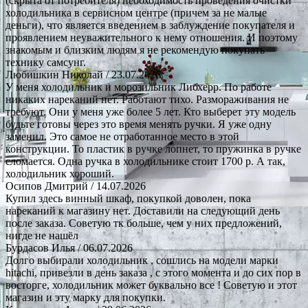
(скрыта от потребителя) необходимость проведения очистки
холодильника в сервисном центре (причем за не малые
деньги), что является введением в заблуждение покупателя и
проявлением неуважительного к нему отношения. И поэтому
знакомым и близким людям я не рекомендую покупать
технику самсунг.
Любишкин Николай
/ 23.07.2026
У меня холодильник и морозильник Либхерр. По работе
никаких нареканий нет. Работают тихо. Размораживания не
требуют. Они у меня уже более 5 лет. Кто выберет эту модель
будьте готовы через это время менять ручки. Я уже одну
заменил. Это самое не отработанное место в этой
конструкции. То пластик в ручке лопнет, то пружинка в ручке
сломается. Одна ручка в холодильнике стоит 1700 р. А так,
холодильник хороший.
Осипов Дмитрий
/ 14.07.2026
Купил здесь винный шкаф, покупкой доволен, пока
нареканий к магазину нет. Доставили на следующий день
после заказа. Советую тк больше, чем у них предложений,
нигде не нашёл
Бурдасов Илья
/ 06.07.2026
Долго выбирали холодильник , сошлись на модели марки
hitachi, привезли в день заказа , с этого момента и до сих пор в
восторге, холодильник может буквально все ! Советую и этот
магазин и эту марку для покупки.