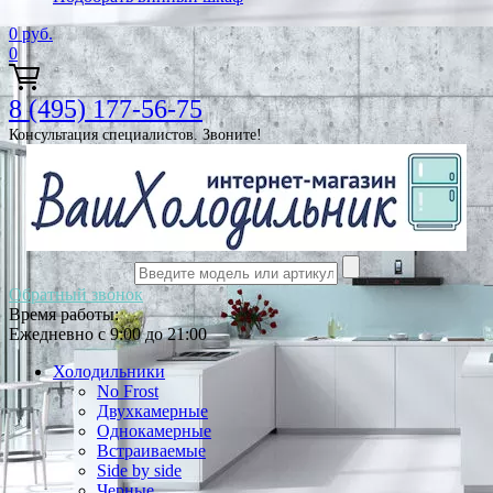
0
руб.
0
8 (495) 177-56-75
Консультация специалистов. Звоните!
Обратный звонок
Время работы:
Ежедневно с 9:00 до 21:00
Холодильники
No Frost
Двухкамерные
Однокамерные
Встраиваемые
Side by side
Черные