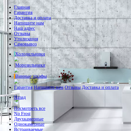
Главная
Гарантия
Доставка и оплата
Напишите нам
Наш адрес
Отзывы
Утилизация
Самовывоз
Холодильники
Морозильники
Винные шкафы
Гарантия
Напишите нам
Отзывы
Доставка и оплата
Назад
Посмотреть все
No Frost
Двухкамерные
Однокамерные
Встраиваемые