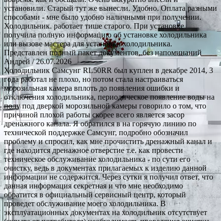
установили. Старый тут же вынесли. Удобно. Оплата разными
способами - мне было удобно наличными при получении.
Холодильник. работает тише старого. При установке
получила полную информацию об установке холодильника
или вызове мастера для установки холодильника.
Представлен полный пакет документов, без напоминаний
Андрей
/ 26.07.2026
Холодильник Самсунг RL50RR был куплен в декабре 2014, 3
года работал не плохо, но потом стала настраиваться
морозильная камера вплоть до появления ошибки и
отключения холодильника, периодическое появление воды на
полу под дверкой морозильной камеры говорило о том, что
причиной плохой работы скорее всего является засор
дренажного канала. Я обратился в на горячую линию по
технической поддержке Самсунг, подробно обозначил
проблему и спросил, как мне прочистить дренажный канал и
где находится дренажное отверстие т.е. как провести
техническое обслуживание холодильника - по сути его
очистку, ведь в документах прилагаемых к изделию данной
информации не содержится. Через сутки я получил ответ, что
данная информация секретная и что мне необходимо
обратится в официальный сервисный центр, который
проведет обслуживание моего холодильника. В
эксплуатационных документах на холодильник отсутствует