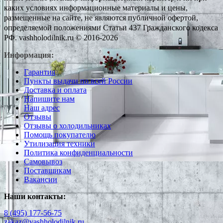
каких условиях информационные материалы и цены,
размещенные на сайте, не являются публичной офертой,
определяемой положениями Статьи 437 Гражданского кодекса
РФ. vashholodilnik.ru © 2016-2026
Информация:
Гарантия
Пункты выдачи по всей России
Доставка и оплата
Напишите нам
Наш адрес
Отзывы
Отзывы о холодильниках
Помощь покупателю
Утилизация техники
Политика конфиденциальности
Самовывоз
Поставщикам
Вакансии
Наши контакты:
8 (495) 177-56-75
zakaz@vashholodilnik.ru