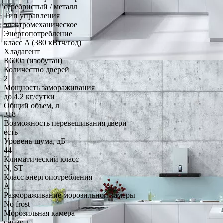
серебристый / металл
Тип управления
электромеханическое
Энергопотребление
класс A (380 кВтч/год)
Хладагент
R600a (изобутан)
Количество дверей
2
Мощность замораживания
до 4.2 кг/cутки
Общий объем, л
318
Возможность перевешивания двери
есть
Уровень шума, дБ
44
Климатический класс
N, ST
Класс энергопотребления
A
Размораживание морозильной камеры
No frost
Морозильная камера
снизу