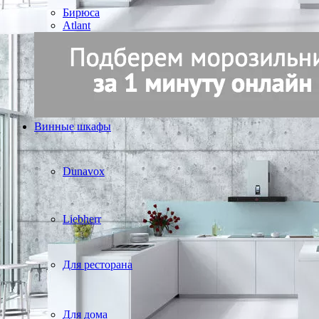
Бирюса
Atlant
Винные шкафы
Dunavox
Liebherr
Для ресторана
Для дома