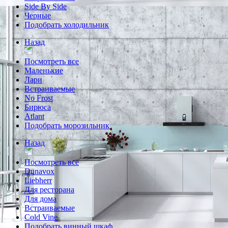
Side By Side
Черные
Подобрать холодильник
Назад
Посмотреть все
Маленькие
Лари
Встраиваемые
No Frost
Бирюса
Atlant
Подобрать морозильник
Назад
Посмотреть все
Dunavox
Liebherr
Для ресторана
Для дома
Встраиваемые
Cold Vine
Подобрать винный шкаф