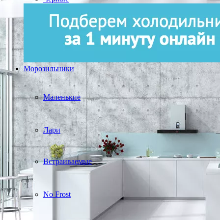
Морозильники
Маленькие
Лари
Встраиваемые
No Frost