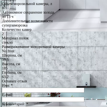
Объем морозильной камеры, л
87
Автономное сохранение холода
до 13 ч
Дополнительные возможности
суперзаморозка
Количество камер
2
Материал полок
стекло
Размораживание холодильной камеры
No frost
Ширина, см
59.5
Высота, см
185
Глубина, см
63.2
Оставьте отзыв
Имя:
*
E-mail:
Комментарий:
*