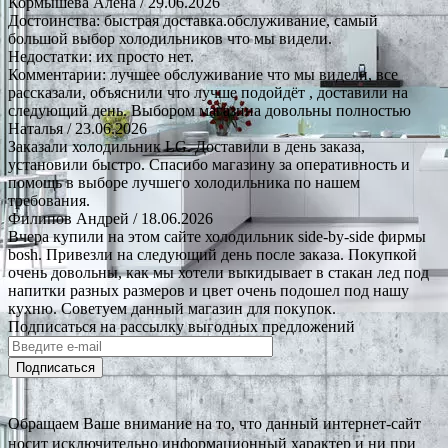
Кормышева Алена
/ 29.06.2026
Достоинства: быстрая доставка.обслуживание, самый
большой выбор холодильников что мы видели.
Недостатки: их просто нет.
Комментарии: лучшее обслуживание что мы видели, все
рассказали, объяснили что лучше подойдёт , доставили на
следующий день. Выбором магазина довольны полностью
Наталья
/ 23.06.2026
Заказали холодильник LG. Доставили в день заказа,
установили быстро. Спасибо магазину за оперативность и
помощь в выборе лучшего холодильника по нашем
требования.
Филипов Андрей
/ 18.06.2026
Вчера купили на этом сайте холодильник side-by-side фирмы
bosh. Привезли на следующий день после заказа. Покупкой
очень довольны, как мы хотели выкидывает в стакан лед под
напитки разных размеров и цвет очень подошел под нашу
кухню. Советуем данный магазин для покупок.
Подписаться на рассылку выгодных предложений
Подписаться
Обращаем Ваше внимание на то, что данный интернет-сайт
носит исключительно информационный характер и ни при