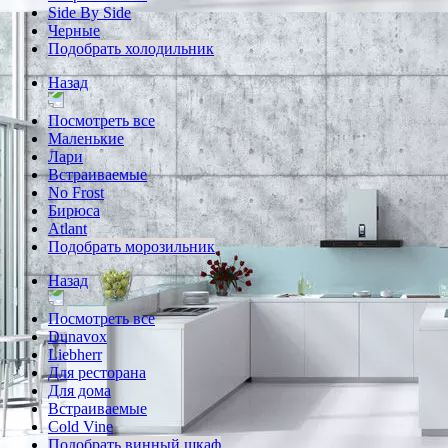
Side By Side
Черные
Подобрать холодильник
Назад
Посмотреть все
Маленькие
Лари
Встраиваемые
No Frost
Бирюса
Atlant
Подобрать морозильник
Назад
Посмотреть все
Dunavox
Liebherr
Для ресторана
Для дома
Встраиваемые
Cold Vine
Подобрать винный шкаф