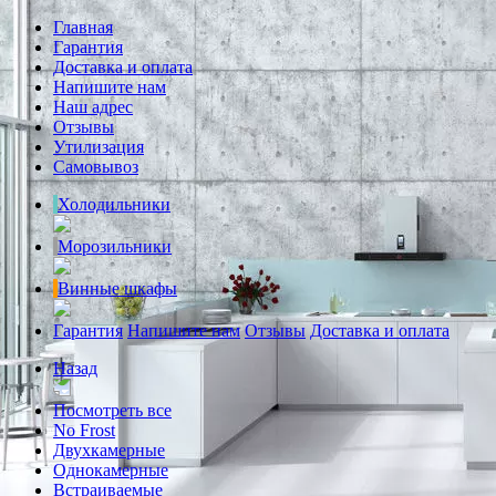
Главная
Гарантия
Доставка и оплата
Напишите нам
Наш адрес
Отзывы
Утилизация
Самовывоз
Холодильники
Морозильники
Винные шкафы
Гарантия
Напишите нам
Отзывы
Доставка и оплата
Назад
Посмотреть все
No Frost
Двухкамерные
Однокамерные
Встраиваемые