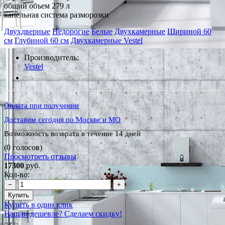
общий объем 279 л
капельная система разморозки
Двухдверные
Недорогие
Белые
Двухкамерные
Шириной 60
см
Глубиной 60 см
Двухкамерные Vestel
Производитель:
Vestel
*Наличие уточняйте у менеджера
Оплата при получении
Доставим сегодня по Москве и МО
Возможность возврата в течение 14 дней
(0 голосов)
Просмотреть отзывы
17300
руб.
Кол-во:
−
+
Купить
Купить в один клик
Нашли дешевле? Сделаем скидку!