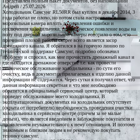
Представлен полный пакет документов, без напоминаний
Андрей
/ 25.07.2026
Холодильник Самсунг RL50RR был куплен в декабре 2014, 3
года работал не плохо, но потом стала настраиваться
морозильная камера вплоть до появления ошибки и
отключения холодильника, периодическое появление воды на
полу под дверкой морозильной камеры говорило о том, что
причиной плохой работы скорее всего является засор
дренажного канала. Я обратился в на горячую линию по
технической поддержке Самсунг, подробно обозначил
проблему и спросил, как мне прочистить дренажный канал и
где находится дренажное отверстие т.е. как провести
техническое обслуживание холодильника - по сути его
очистку, ведь в документах прилагаемых к изделию данной
информации не содержится. Через сутки я получил ответ, что
данная информация секретная и что мне необходимо
обратится в официальный сервисный центр, который
проведет обслуживание моего холодильника. В
эксплуатационных документах на холодильник отсутствует
(скрыта от потребителя) необходимость проведения очистки
холодильника в сервисном центре (причем за не малые
деньги), что является введением в заблуждение покупателя и
проявлением неуважительного к нему отношения. И поэтому
знакомым и близким людям я не рекомендую покупать
технику самсунг.