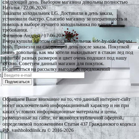
следующий день. Выбором магазина довольны полностью
Наталья
/ 22.06.2026
Заказали холодильник LG. Доставили в день заказа,
установили быстро. Спасибо магазину за оперативность и
помощь в выборе лучшего холодильника по нашем
требования.
Филипов Андрей
/ 17.06.2026
Вчера купили на этом сайте холодильник side-by-side фирмы
bosh. Привезли на следующий день после заказа. Покупкой
очень довольны, как мы хотели выкидывает в стакан лед под
напитки разных размеров и цвет очень подошел под нашу
кухню. Советуем данный магазин для покупок.
Подписаться на рассылку выгодных предложений
Подписаться
Обращаем Ваше внимание на то, что данный интернет-сайт
носит исключительно информационный характер и ни при
каких условиях информационные материалы и цены,
размещенные на сайте, не являются публичной офертой,
определяемой положениями Статьи 437 Гражданского кодекса
РФ. vashholodilnik.ru © 2016-2026