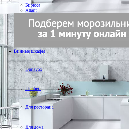
Бирюса
Atlant
Винные шкафы
Dunavox
Liebherr
Для ресторана
Для дома