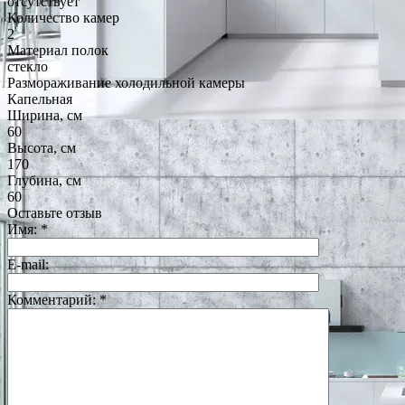
отсутствует
Количество камер
2
Материал полок
стекло
Размораживание холодильной камеры
Капельная
Ширина, см
60
Высота, см
170
Глубина, см
60
Оставьте отзыв
Имя:
*
E-mail:
Комментарий:
*