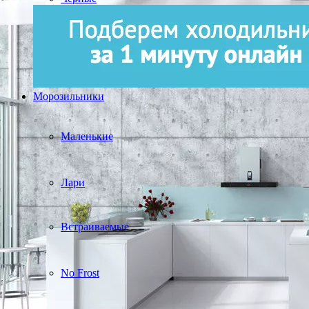
Морозильники
Маленькие
Лари
Встраиваемые
No Frost