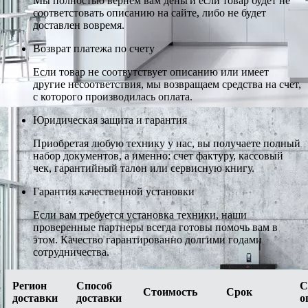
Мы полностью вернем вам деньги если товар будет не
соответстовать описанию на сайте, либо не будет
доставлен вовремя.
Возврат платежа по счету
Если товар не соотвутствует описанию или имеет
другие несоответствия, мы возвращаем средства на счет,
с которого производилась оплата.
Юридическая защита и гарантия
Приобретая любую технику у нас, вы получаете полный
набор документов, а именно: счет фактуру, кассовый
чек, гарантийный талон или сервисную книгу.
Гарантия качественной установки
Если вам требуется установка техники, наши
проверенные партнеры всегда готовы помочь вам в
этом. Качество гарантированно долгими годами
сотрудничества.
Регион
Способ
С
Стоимость
Срок
доставки
доставки
о