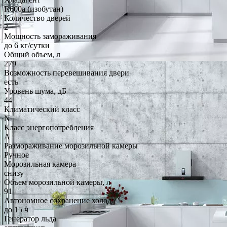
R600a (изобутан)
Количество дверей
2
Мощность замораживания
до 6 кг/cутки
Общий объем, л
279
Возможность перевешивания двери
есть
Уровень шума, дБ
44
Климатический класс
N
Класс энергопотребления
A
Размораживание морозильной камеры
Ручное
Морозильная камера
снизу
Объем морозильной камеры, л
91
Автономное сохранение холода
до 15 ч
Генератор льда