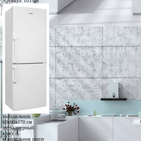
Артикул:
103526
холодильник
60x60x170 см
двухкамерный
класс A
морозильник снизу