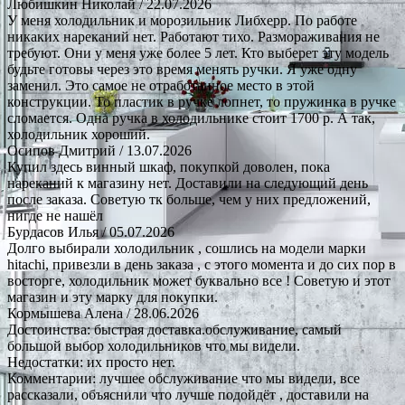
Любишкин Николай
/ 22.07.2026
У меня холодильник и морозильник Либхерр. По работе
никаких нареканий нет. Работают тихо. Размораживания не
требуют. Они у меня уже более 5 лет. Кто выберет эту модель
будьте готовы через это время менять ручки. Я уже одну
заменил. Это самое не отработанное место в этой
конструкции. То пластик в ручке лопнет, то пружинка в ручке
сломается. Одна ручка в холодильнике стоит 1700 р. А так,
холодильник хороший.
Осипов Дмитрий
/ 13.07.2026
Купил здесь винный шкаф, покупкой доволен, пока
нареканий к магазину нет. Доставили на следующий день
после заказа. Советую тк больше, чем у них предложений,
нигде не нашёл
Бурдасов Илья
/ 05.07.2026
Долго выбирали холодильник , сошлись на модели марки
hitachi, привезли в день заказа , с этого момента и до сих пор в
восторге, холодильник может буквально все ! Советую и этот
магазин и эту марку для покупки.
Кормышева Алена
/ 28.06.2026
Достоинства: быстрая доставка.обслуживание, самый
большой выбор холодильников что мы видели.
Недостатки: их просто нет.
Комментарии: лучшее обслуживание что мы видели, все
рассказали, объяснили что лучше подойдёт , доставили на