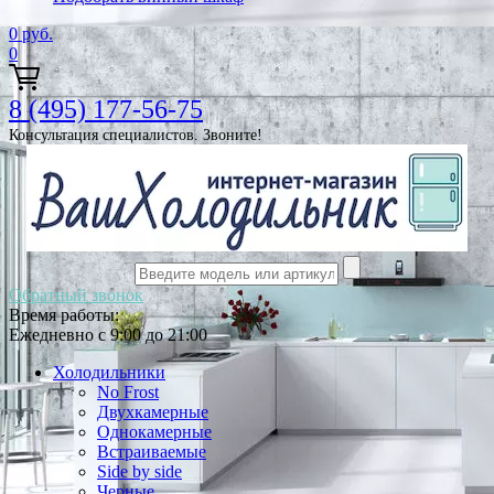
0
руб.
0
8 (495) 177-56-75
Консультация специалистов. Звоните!
Обратный звонок
Время работы:
Ежедневно с 9:00 до 21:00
Холодильники
No Frost
Двухкамерные
Однокамерные
Встраиваемые
Side by side
Черные