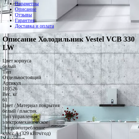
Параметры
Описание
Отзывы
Гарантия
Доставка и оплата
Описание Холодильник Vestel VCB 330
LW
Цвет корпуса
белый
Тип
Отдельностоящий
Артикул
103526
Вес, кг
61
Цвет / Материал покрытия
белый / пластик
Тип управления
электромеханическое
Энергопотребление
класс A (329 кВтч/год)
Хладагент