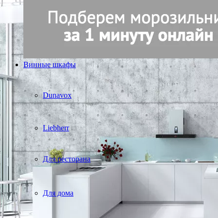
Винные шкафы
Dunavox
Liebherr
Для ресторана
Для дома