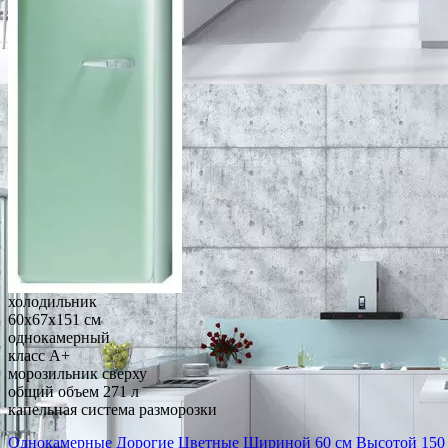
холодильник
60x67x151 см
однокамерный
класс A+
морозильник сверху
общий объем 271 л
капельная система разморозки
Однокамерные
Дорогие
Цветные
Шириной 60 см
Высотой 150