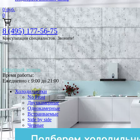
0
руб.
0
8 (495) 177-56-75
Консультация специалистов. Звоните!
Обратный звонок
Время работы:
Ежедневно с 9:00 до 21:00
Холодильники
No Frost
Двухкамерные
Однокамерные
Встраиваемые
Side by side
Черные