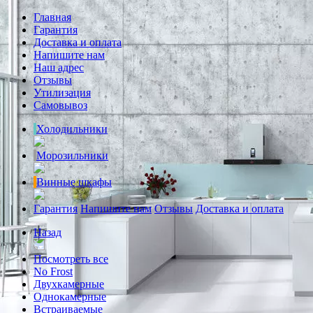
Главная
Гарантия
Доставка и оплата
Напишите нам
Наш адрес
Отзывы
Утилизация
Самовывоз
Холодильники
Морозильники
Винные шкафы
Гарантия
Напишите нам
Отзывы
Доставка и оплата
Назад
Посмотреть все
No Frost
Двухкамерные
Однокамерные
Встраиваемые