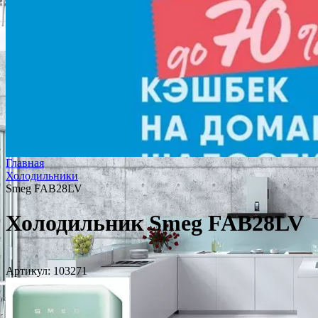
Главная
Холодильники
Smeg FAB28LV
Холодильник Smeg FAB28LV
Артикул:
103271