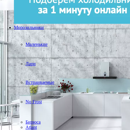
Морозильники
Маленькие
Лари
Встраиваемые
No Frost
Бирюса
Atlant