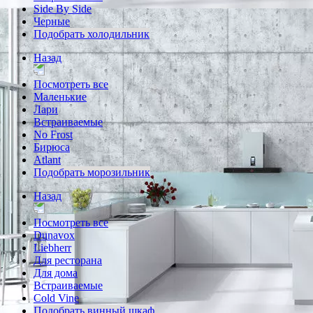
Side By Side
Черные
Подобрать холодильник
Назад
Посмотреть все
Маленькие
Лари
Встраиваемые
No Frost
Бирюса
Atlant
Подобрать морозильник
Назад
Посмотреть все
Dunavox
Liebherr
Для ресторана
Для дома
Встраиваемые
Cold Vine
Подобрать винный шкаф