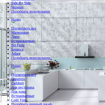
Side By Side
Черные
Подобрать холодильник
Назад
Посмотреть все
Маленькие
Лари
Встраиваемые
No Frost
Бирюса
Atlant
Подобрать морозильник
Назад
Посмотреть все
Dunavox
Liebherr
Для ресторана
Для дома
Встраиваемые
Cold Vine
Подобрать винный шкаф