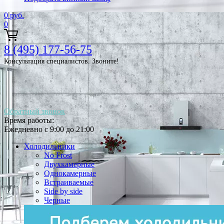
0
руб.
0
8 (495) 177-56-75
Консультация специалистов. Звоните!
Обратный звонок
Время работы:
Ежедневно с 9:00 до 21:00
Холодильники
No Frost
Двухкамерные
Однокамерные
Встраиваемые
Side by side
Черные