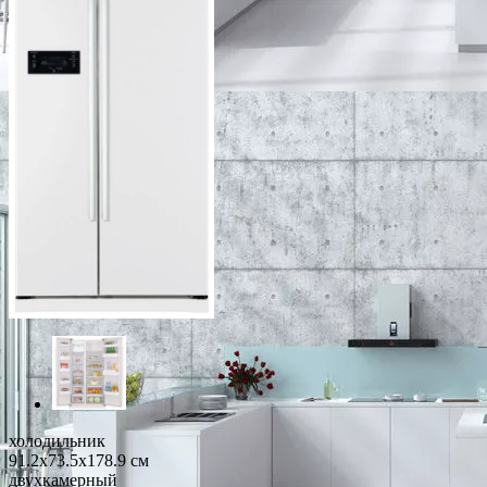
холодильник
91.2x73.5x178.9 см
двухкамерный