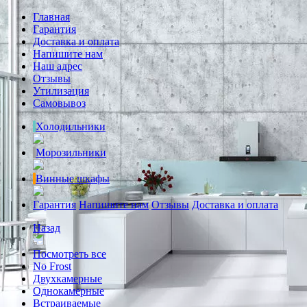
Главная
Гарантия
Доставка и оплата
Напишите нам
Наш адрес
Отзывы
Утилизация
Самовывоз
Холодильники
Морозильники
Винные шкафы
Гарантия
Напишите нам
Отзывы
Доставка и оплата
Назад
Посмотреть все
No Frost
Двухкамерные
Однокамерные
Встраиваемые