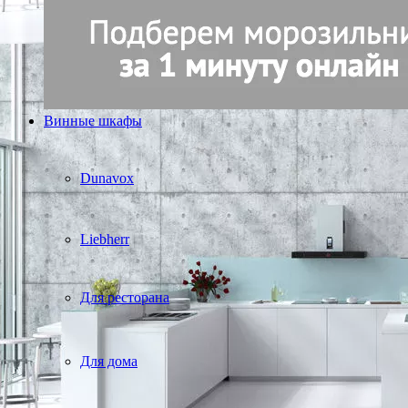
Винные шкафы
Dunavox
Liebherr
Для ресторана
Для дома