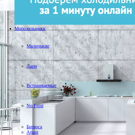
Морозильники
Маленькие
Лари
Встраиваемые
No Frost
Бирюса
Atlant