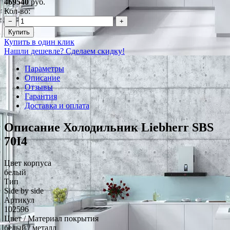
469540
руб.
Кол-во:
−
+
Купить
Купить в один клик
Нашли дешевле? Сделаем скидку!
Параметры
Описание
Отзывы
Гарантия
Доставка и оплата
Описание Холодильник Liebherr SBS
70I4
Цвет корпуса
белый
Тип
Side by side
Артикул
102596
Цвет / Материал покрытия
белый / металл