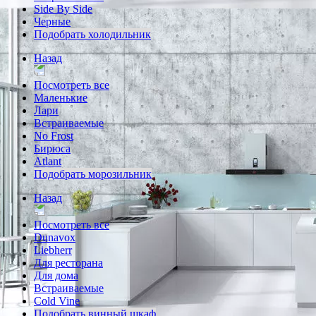
Side By Side
Черные
Подобрать холодильник
Назад
Посмотреть все
Маленькие
Лари
Встраиваемые
No Frost
Бирюса
Atlant
Подобрать морозильник
Назад
Посмотреть все
Dunavox
Liebherr
Для ресторана
Для дома
Встраиваемые
Cold Vine
Подобрать винный шкаф