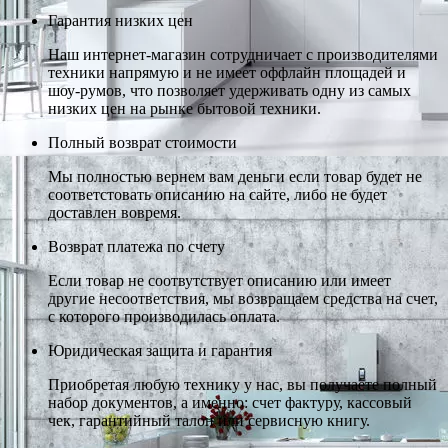
Гарантия низких цен
Наш интернет-магазин сотрудничает с производителями
техники напрямую и не имеет оффлайн площадей и
шоу-румов, что позволяет удерживать одну из самых
низких цен на рынке бытовой техники.
Полный возврат стоимости
Мы полностью вернем вам деньги если товар будет не
соответстовать описанию на сайте, либо не будет
доставлен вовремя.
Возврат платежа по счету
Если товар не соотвутствует описанию или имеет
другие несоответствия, мы возвращаем средства на счет,
с которого производилась оплата.
Юридическая защита и гарантия
Приобретая любую технику у нас, вы получаете полный
набор документов, а именно: счет фактуру, кассовый
чек, гарантийный талон или сервисную книгу.