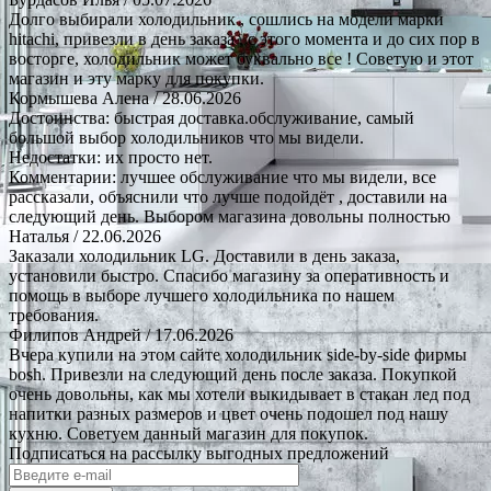
Долго выбирали холодильник , сошлись на модели марки
hitachi, привезли в день заказа , с этого момента и до сих пор в
восторге, холодильник может буквально все ! Советую и этот
магазин и эту марку для покупки.
Кормышева Алена
/ 28.06.2026
Достоинства: быстрая доставка.обслуживание, самый
большой выбор холодильников что мы видели.
Недостатки: их просто нет.
Комментарии: лучшее обслуживание что мы видели, все
рассказали, объяснили что лучше подойдёт , доставили на
следующий день. Выбором магазина довольны полностью
Наталья
/ 22.06.2026
Заказали холодильник LG. Доставили в день заказа,
установили быстро. Спасибо магазину за оперативность и
помощь в выборе лучшего холодильника по нашем
требования.
Филипов Андрей
/ 17.06.2026
Вчера купили на этом сайте холодильник side-by-side фирмы
bosh. Привезли на следующий день после заказа. Покупкой
очень довольны, как мы хотели выкидывает в стакан лед под
напитки разных размеров и цвет очень подошел под нашу
кухню. Советуем данный магазин для покупок.
Подписаться на рассылку выгодных предложений