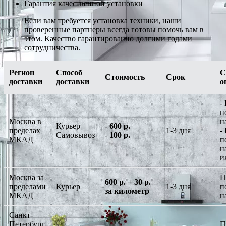
Гарантия качественной установки
Если вам требуется установка техники, наши
проверенные партнеры всегда готовы помочь вам в
этом. Качество гарантированно долгими годами
сотрудничества.
Регион
Способ
С
Стоимость
Срок
доставки
доставки
о
-
п
Москва в
н
Курьер
-
600 р.
пределах
1-3 дня
-
Самовывоз
-
100 р.
МКАД
п
н
и
Москва за
П
600 р. + 30 р.
пределами
Курьер
1-3 дня
п
за километр
МКАД
н
Санкт-
Петербург
П