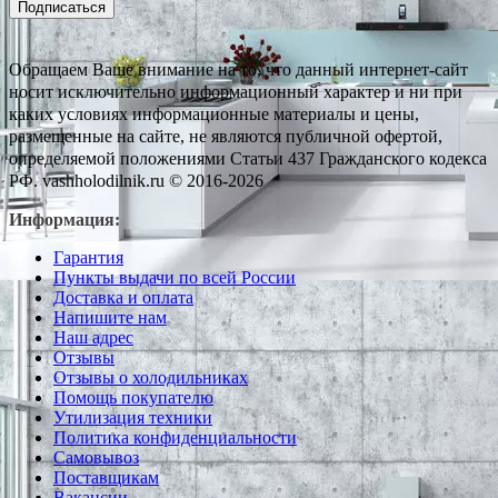
Подписаться
Обращаем Ваше внимание на то, что данный интернет-сайт
носит исключительно информационный характер и ни при
каких условиях информационные материалы и цены,
размещенные на сайте, не являются публичной офертой,
определяемой положениями Статьи 437 Гражданского кодекса
РФ. vashholodilnik.ru © 2016-2026
Информация:
Гарантия
Пункты выдачи по всей России
Доставка и оплата
Напишите нам
Наш адрес
Отзывы
Отзывы о холодильниках
Помощь покупателю
Утилизация техники
Политика конфиденциальности
Самовывоз
Поставщикам
Вакансии