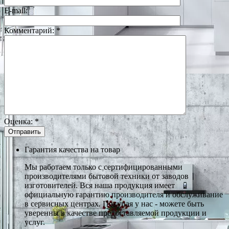
E-mail:
Комментарий:
*
Оценка:
*
Гарантия качества на товар
Мы работаем только с сертифицированными
производителями бытовой техники от заводов
изготовителей. Вся наша продукция имеет
официальную гарантию производителя и обслуживание
в сервисных центрах. Покупая у нас - можете быть
уверенны в качестве предоставляемой продукции и
услуг.