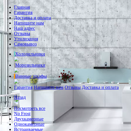
Главная
Гарантия
Доставка и оплата
Напишите нам
Наш адрес
Отзывы
Утилизация
Самовывоз
Холодильники
Морозильники
Винные шкафы
Гарантия
Напишите нам
Отзывы
Доставка и оплата
Назад
Посмотреть все
No Frost
Двухкамерные
Однокамерные
Встраиваемые