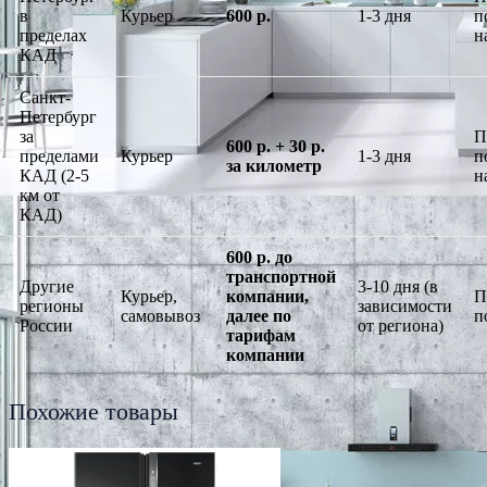
в
Курьер
600 р.
1-3 дня
п
пределах
н
КАД
Санкт-
Петербург
за
П
600 р. + 30 р.
пределами
Курьер
1-3 дня
п
за километр
КАД (2-5
н
км от
КАД)
600 р. до
транспортной
Другие
3-10 дня (в
Курьер,
компании,
П
регионы
зависимости
самовывоз
далее по
п
России
от региона)
тарифам
компании
Похожие товары