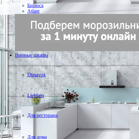
Бирюса
Atlant
Винные шкафы
Dunavox
Liebherr
Для ресторана
Для дома