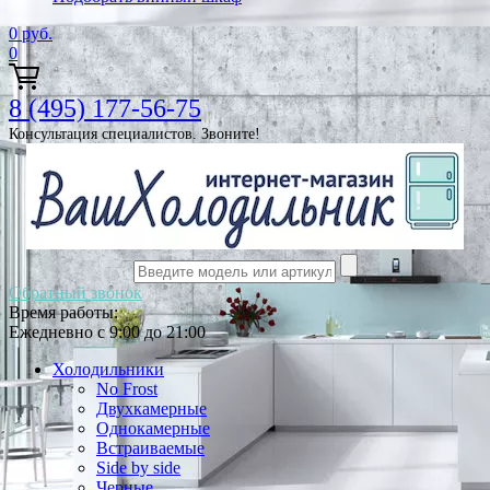
0
руб.
0
8 (495) 177-56-75
Консультация специалистов. Звоните!
Обратный звонок
Время работы:
Ежедневно с 9:00 до 21:00
Холодильники
No Frost
Двухкамерные
Однокамерные
Встраиваемые
Side by side
Черные