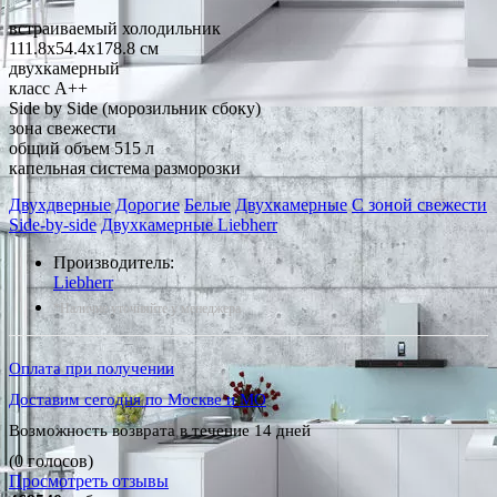
встраиваемый холодильник
111.8x54.4x178.8 см
двухкамерный
класс A++
Side by Side (морозильник сбоку)
зона свежести
общий объем 515 л
капельная система разморозки
Двухдверные
Дорогие
Белые
Двухкамерные
С зоной свежести
Side-by-side
Двухкамерные Liebherr
Производитель:
Liebherr
*Наличие уточняйте у менеджера
Оплата при получении
Доставим сегодня по Москве и МО
Возможность возврата в течение 14 дней
(0 голосов)
Просмотреть отзывы