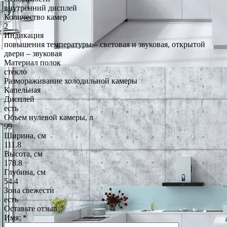
внутренний дисплей
Количество камер
2
Индикация
повышения температуры – световая и звуковая, открытой
двери – звуковая
Материал полок
стекло
Размораживание холодильной камеры
Капельная
Дисплей
есть
Объем нулевой камеры, л
99
Ширина, см
111.8
Высота, см
178.8
Глубина, см
54.4
Зона свежести
есть
Оставьте отзыв
Имя:
*