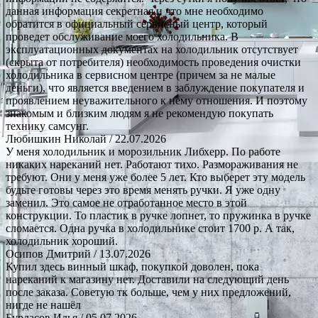
данная информация секретная и что мне необходимо
обратится в официальный сервисный центр, который
проведет обслуживание моего холодильника. В
эксплуатационных документах на холодильник отсутствует
(скрыта от потребителя) необходимость проведения очистки
холодильника в сервисном центре (причем за не малые
деньги), что является введением в заблуждение покупателя и
проявлением неуважительного к нему отношения. И поэтому
знакомым и близким людям я не рекомендую покупать
технику самсунг.
Любишкин Николай
/ 22.07.2026
У меня холодильник и морозильник Либхерр. По работе
никаких нареканий нет. Работают тихо. Размораживания не
требуют. Они у меня уже более 5 лет. Кто выберет эту модель
будьте готовы через это время менять ручки. Я уже одну
заменил. Это самое не отработанное место в этой
конструкции. То пластик в ручке лопнет, то пружинка в ручке
сломается. Одна ручка в холодильнике стоит 1700 р. А так,
холодильник хороший.
Осипов Дмитрий
/ 13.07.2026
Купил здесь винный шкаф, покупкой доволен, пока
нареканий к магазину нет. Доставили на следующий день
после заказа. Советую тк больше, чем у них предложений,
нигде не нашёл
Бурдасов Илья
/ 05.07.2026