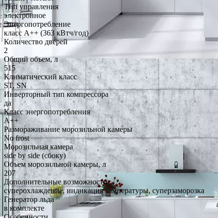
Тип управления
электронное
Энергопотребление
класс A++ (363 кВтч/год)
Количество дверей
2
Общий объем, л
515
Климатический класс
ST, SN
Инверторный тип компрессора
да
Класс энергопотребления
A++
Размораживание морозильной камеры
No frost
Морозильная камера
side by side (сбоку)
Объем морозильной камеры, л
207
Дополнительные возможности
суперохлаждение, индикация температуры, суперзаморозка
Генератор льда
в комплекте
Особенности