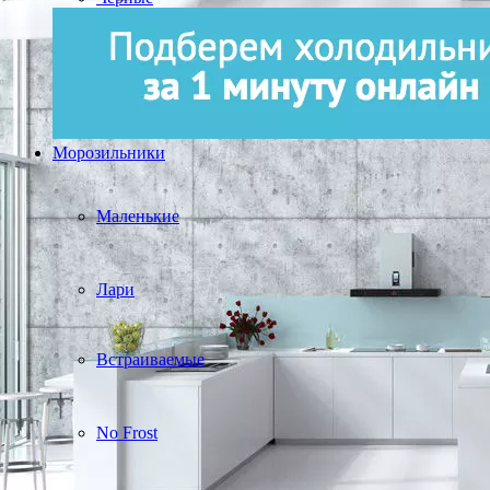
Морозильники
Маленькие
Лари
Встраиваемые
No Frost