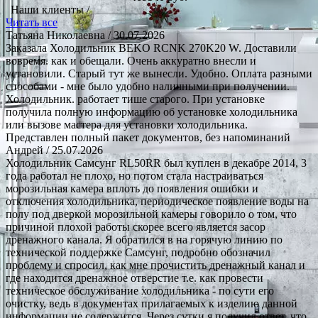
Наши клиенты /
Читать все
Татьяна Николаевна
/ 30.07.2026
Заказала Холодильник BEKO RCNK 270K20 W. Доставили
вовремя. как и обещали. Очень аккуратно внесли и
установили. Старый тут же вынесли. Удобно. Оплата разными
способами - мне было удобно наличными при получении.
Холодильник. работает тише старого. При установке
получила полную информацию об установке холодильника
или вызове мастера для установки холодильника.
Представлен полный пакет документов, без напоминаний
Андрей
/ 25.07.2026
Холодильник Самсунг RL50RR был куплен в декабре 2014, 3
года работал не плохо, но потом стала настраиваться
морозильная камера вплоть до появления ошибки и
отключения холодильника, периодическое появление воды на
полу под дверкой морозильной камеры говорило о том, что
причиной плохой работы скорее всего является засор
дренажного канала. Я обратился в на горячую линию по
технической поддержке Самсунг, подробно обозначил
проблему и спросил, как мне прочистить дренажный канал и
где находится дренажное отверстие т.е. как провести
техническое обслуживание холодильника - по сути его
очистку, ведь в документах прилагаемых к изделию данной
информации не содержится. Через сутки я получил ответ, что