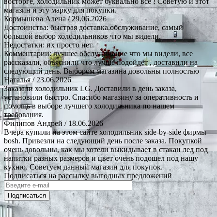
восторге, холодильник может буквально все ! Советую и этот
магазин и эту марку для покупки.
Кормышева Алена
/ 29.06.2026
Достоинства: быстрая доставка.обслуживание, самый
большой выбор холодильников что мы видели.
Недостатки: их просто нет.
Комментарии: лучшее обслуживание что мы видели, все
рассказали, объяснили что лучше подойдёт , доставили на
следующий день. Выбором магазина довольны полностью
Наталья
/ 23.06.2026
Заказали холодильник LG. Доставили в день заказа,
установили быстро. Спасибо магазину за оперативность и
помощь в выборе лучшего холодильника по нашем
требования.
Филипов Андрей
/ 18.06.2026
Вчера купили на этом сайте холодильник side-by-side фирмы
bosh. Привезли на следующий день после заказа. Покупкой
очень довольны, как мы хотели выкидывает в стакан лед под
напитки разных размеров и цвет очень подошел под нашу
кухню. Советуем данный магазин для покупок.
Подписаться на рассылку выгодных предложений
Подписаться