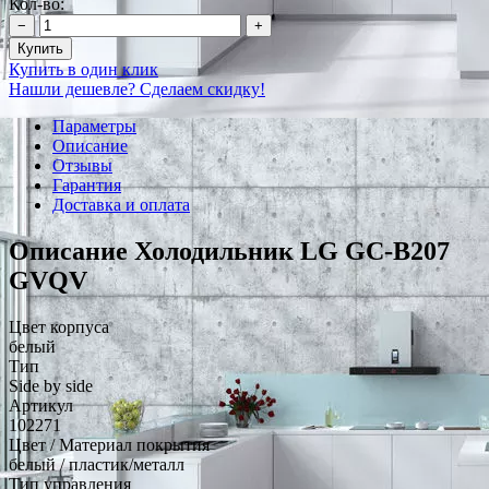
Кол-во:
−
+
Купить
Купить в один клик
Нашли дешевле? Сделаем скидку!
Параметры
Описание
Отзывы
Гарантия
Доставка и оплата
Описание Холодильник LG GC-B207
GVQV
Цвет корпуса
белый
Тип
Side by side
Артикул
102271
Цвет / Материал покрытия
белый / пластик/металл
Тип управления