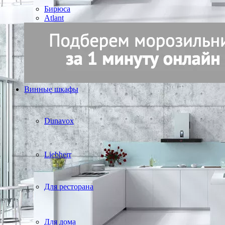
Бирюса
Atlant
Винные шкафы
Dunavox
Liebherr
Для ресторана
Для дома