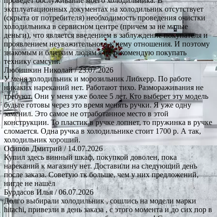
проведет обслуживание моего холодильника. В
эксплуатационных документах на холодильник отсутствует
(скрыта от потребителя) необходимость проведения очистки
холодильника в сервисном центре (причем за не малые
деньги), что является введением в заблуждение покупателя и
проявлением неуважительного к нему отношения. И поэтому
знакомым и близким людям я не рекомендую покупать
технику самсунг.
Любишкин Николай
/ 23.07.2026
У меня холодильник и морозильник Либхерр. По работе
никаких нареканий нет. Работают тихо. Размораживания не
требуют. Они у меня уже более 5 лет. Кто выберет эту модель
будьте готовы через это время менять ручки. Я уже одну
заменил. Это самое не отработанное место в этой
конструкции. То пластик в ручке лопнет, то пружинка в ручке
сломается. Одна ручка в холодильнике стоит 1700 р. А так,
холодильник хороший.
Осипов Дмитрий
/ 14.07.2026
Купил здесь винный шкаф, покупкой доволен, пока
нареканий к магазину нет. Доставили на следующий день
после заказа. Советую тк больше, чем у них предложений,
нигде не нашёл
Бурдасов Илья
/ 06.07.2026
Долго выбирали холодильник , сошлись на модели марки
hitachi, привезли в день заказа , с этого момента и до сих пор в