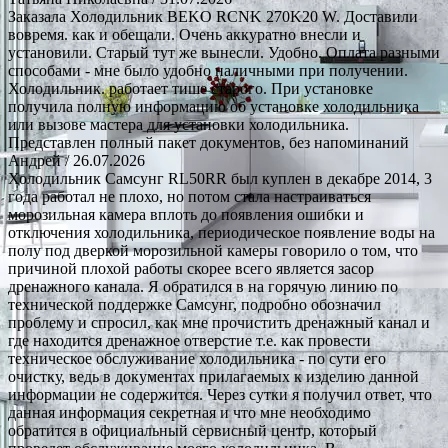
Заказала Холодильник BEKO RCNK 270K20 W. Доставили
вовремя. как и обещали. Очень аккуратно внесли и
установили. Старый тут же вынесли. Удобно. Оплата разными
способами - мне было удобно наличными при получении.
Холодильник. работает тише старого. При установке
получила полную информацию об установке холодильника
или вызове мастера для установки холодильника.
Представлен полный пакет документов, без напоминаний
Андрей
/ 26.07.2026
Холодильник Самсунг RL50RR был куплен в декабре 2014, 3
года работал не плохо, но потом стала настраиваться
морозильная камера вплоть до появления ошибки и
отключения холодильника, периодическое появление воды на
полу под дверкой морозильной камеры говорило о том, что
причиной плохой работы скорее всего является засор
дренажного канала. Я обратился в на горячую линию по
технической поддержке Самсунг, подробно обозначил
проблему и спросил, как мне прочистить дренажный канал и
где находится дренажное отверстие т.е. как провести
техническое обслуживание холодильника - по сути его
очистку, ведь в документах прилагаемых к изделию данной
информации не содержится. Через сутки я получил ответ, что
данная информация секретная и что мне необходимо
обратится в официальный сервисный центр, который