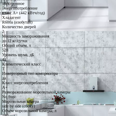
электронное
Энергопотребление
класс A+ (442 кВтч/год)
Хладагент
R600a (изобутан)
Количество дверей
2
Мощность замораживания
до 12 кг/cутки
Общий объем, л
528
Уровень шума, дБ
41
Климатический класс
T
Инверторный тип компрессора
да
Класс энергопотребления
A+
Размораживание морозильной камеры
No frost
Морозильная камера
side by side (сбоку)
Объем морозильной камеры, л
180