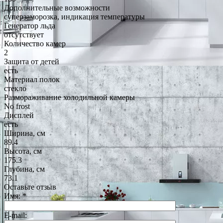
Дополнительные возможности
суперзаморозка, индикация температуры
Генератор льда
отсутствует
Количество камер
2
Защита от детей
есть
Материал полок
стекло
Размораживание холодильной камеры
No frost
Дисплей
есть
Ширина, см
89.4
Высота, см
175.3
Глубина, см
73.1
Оставьте отзыв
Имя:
*
E-mail: