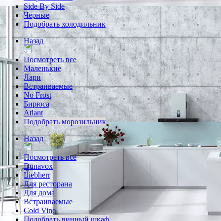
Side By Side
Черные
Подобрать холодильник
Назад
Посмотреть все
Маленькие
Лари
Встраиваемые
No Frost
Бирюса
Atlant
Подобрать морозильник
Назад
Посмотреть все
Dunavox
Liebherr
Для ресторана
Для дома
Встраиваемые
Cold Vine
Подобрать винный шкаф