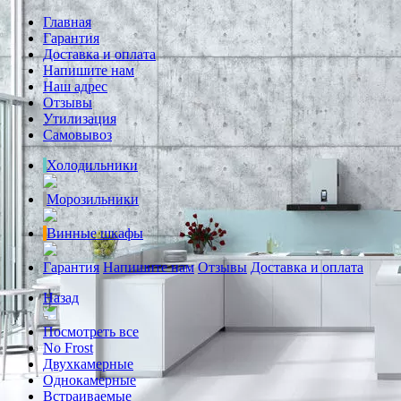
Главная
Гарантия
Доставка и оплата
Напишите нам
Наш адрес
Отзывы
Утилизация
Самовывоз
Холодильники
Морозильники
Винные шкафы
Гарантия
Напишите нам
Отзывы
Доставка и оплата
Назад
Посмотреть все
No Frost
Двухкамерные
Однокамерные
Встраиваемые