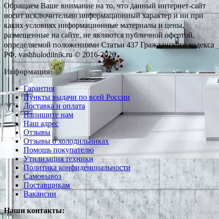
Обращаем Ваше внимание на то, что данный интернет-сайт
носит исключительно информационный характер и ни при
каких условиях информационные материалы и цены,
размещенные на сайте, не являются публичной офертой,
определяемой положениями Статьи 437 Гражданского кодекса
РФ. vashholodilnik.ru © 2016-2026
Информация:
Гарантия
Пункты выдачи по всей России
Доставка и оплата
Напишите нам
Наш адрес
Отзывы
Отзывы о холодильниках
Помощь покупателю
Утилизация техники
Политика конфиденциальности
Самовывоз
Поставщикам
Вакансии
Наши контакты: