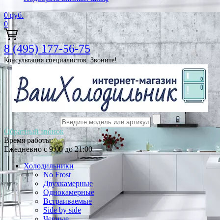
0
руб.
0
8 (495) 177-56-75
Консультация специалистов. Звоните!
Обратный звонок
Время работы:
Ежедневно с 9:00 до 21:00
Холодильники
No Frost
Двухкамерные
Однокамерные
Встраиваемые
Side by side
Черные