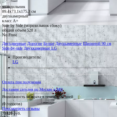
холодильник
89.4x73.1x175.3 см
двухкамерный
класс A+
Side by Side (морозильник сбоку)
общий объем 528 л
No Frost
Двухдверные
Дорогие
Белые
Двухкамерные
Шириной 90 см
Side-by-side
Двухкамерные LG
Производитель:
LG
*Наличие уточняйте у менеджера
Оплата при получении
Доставим сегодня по Москве и МО
Возможность возврата в течение 14 дней
(0 голосов)
Просмотреть отзывы
71820
руб.