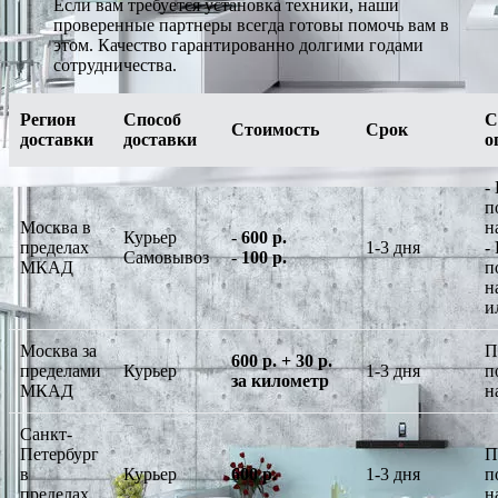
Если вам требуется установка техники, наши
проверенные партнеры всегда готовы помочь вам в
этом. Качество гарантированно долгими годами
сотрудничества.
Регион
Способ
С
Стоимость
Срок
доставки
доставки
о
-
п
Москва в
н
Курьер
-
600 р.
пределах
1-3 дня
-
Самовывоз
-
100 р.
МКАД
п
н
и
Москва за
П
600 р. + 30 р.
пределами
Курьер
1-3 дня
п
за километр
МКАД
н
Санкт-
Петербург
П
в
Курьер
600 р.
1-3 дня
п
пределах
н