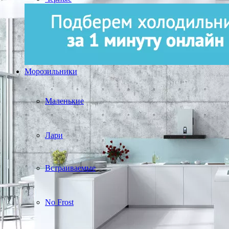
Морозильники
Маленькие
Лари
Встраиваемые
No Frost