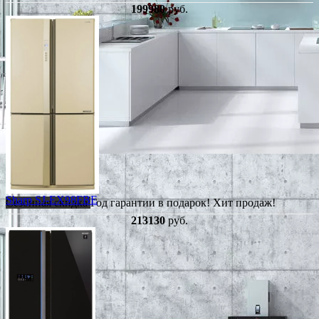
199980
руб.
Sharp SJ-EX98FBE
Сезонная скидка
Год гарантии в подарок!
Хит продаж!
213130
руб.