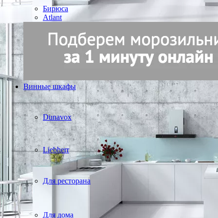
Бирюса
Atlant
Винные шкафы
Dunavox
Liebherr
Для ресторана
Для дома