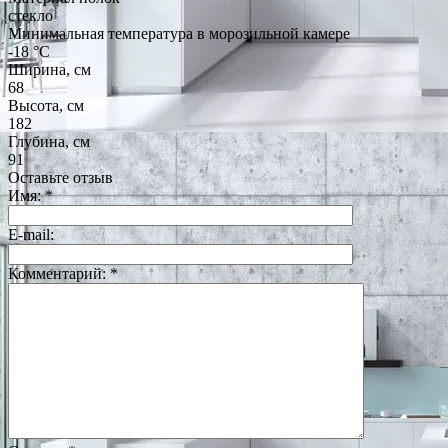
стекло
Минимальная температура в морозильной камере
-18 °C
Ширина, см
68
Высота, см
182
Глубина, см
91
Оставьте отзыв
Имя:
*
E-mail:
Комментарий:
*