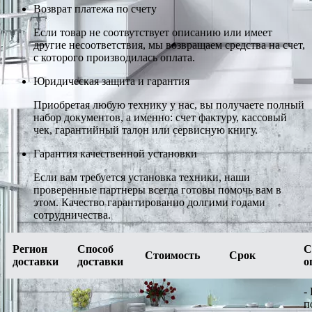
Возврат платежа по счету
Если товар не соотвутствует описанию или имеет
другие несоответствия, мы возвращаем средства на счет,
с которого производилась оплата.
Юридическая защита и гарантия
Приобретая любую технику у нас, вы получаете полный
набор документов, а именно: счет фактуру, кассовый
чек, гарантийный талон или сервисную книгу.
Гарантия качественной установки
Если вам требуется установка техники, наши
проверенные партнеры всегда готовы помочь вам в
этом. Качество гарантированно долгими годами
сотрудничества.
Регион
Способ
С
Стоимость
Срок
доставки
доставки
о
-
п