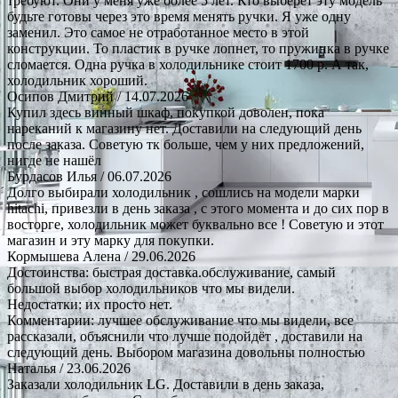
требуют. Они у меня уже более 5 лет. Кто выберет эту модель
будьте готовы через это время менять ручки. Я уже одну
заменил. Это самое не отработанное место в этой
конструкции. То пластик в ручке лопнет, то пружинка в ручке
сломается. Одна ручка в холодильнике стоит 1700 р. А так,
холодильник хороший.
Осипов Дмитрий
/ 14.07.2026
Купил здесь винный шкаф, покупкой доволен, пока
нареканий к магазину нет. Доставили на следующий день
после заказа. Советую тк больше, чем у них предложений,
нигде не нашёл
Бурдасов Илья
/ 06.07.2026
Долго выбирали холодильник , сошлись на модели марки
hitachi, привезли в день заказа , с этого момента и до сих пор в
восторге, холодильник может буквально все ! Советую и этот
магазин и эту марку для покупки.
Кормышева Алена
/ 29.06.2026
Достоинства: быстрая доставка.обслуживание, самый
большой выбор холодильников что мы видели.
Недостатки: их просто нет.
Комментарии: лучшее обслуживание что мы видели, все
рассказали, объяснили что лучше подойдёт , доставили на
следующий день. Выбором магазина довольны полностью
Наталья
/ 23.06.2026
Заказали холодильник LG. Доставили в день заказа,