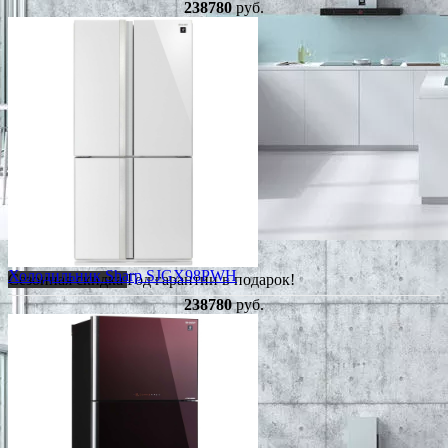
238780
руб.
Холодильник Sharp SJGX98PWH
Сезонная скидка
Год гарантии в подарок!
238780
руб.