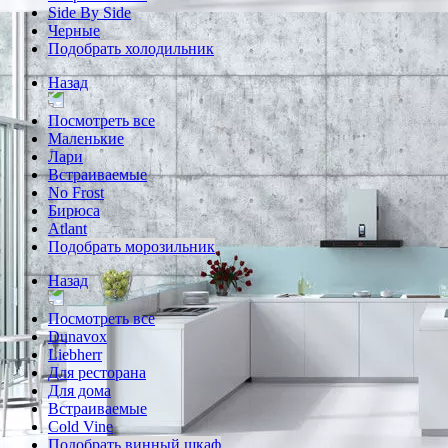
Side By Side
Черные
Подобрать холодильник
Назад
Посмотреть все
Маленькие
Лари
Встраиваемые
No Frost
Бирюса
Atlant
Подобрать морозильник
Назад
Посмотреть все
Dunavox
Liebherr
Для ресторана
Для дома
Встраиваемые
Cold Vine
Подобрать винный шкаф