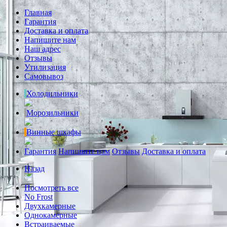
Главная
Гарантия
Доставка и оплата
Напишите нам
Наш адрес
Отзывы
Утилизация
Самовывоз
Холодильники
Морозильники
Винные шкафы
Гарантия
Напишите нам
Отзывы
Доставка и оплата
Назад
Посмотреть все
No Frost
Двухкамерные
Однокамерные
Встраиваемые