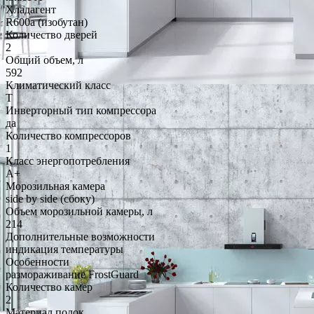
Хладагент
R600a (изобутан)
Количество дверей
2
Общий объем, л
592
Климатический класс
T
Инверторный тип компрессора
да
Количество компрессоров
1
Класс энергопотребления
A+
Морозильная камера
side by side (сбоку)
Объем морозильной камеры, л
214
Дополнительные возможности
индикация температуры
Особенности
размораживание FrostGuard
Количество камер
2
Материал полок