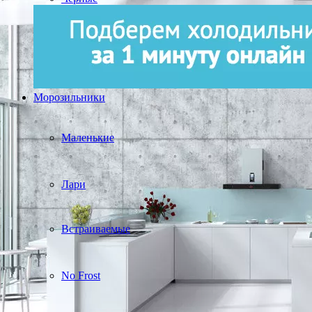
Морозильники
Маленькие
Лари
Встраиваемые
No Frost