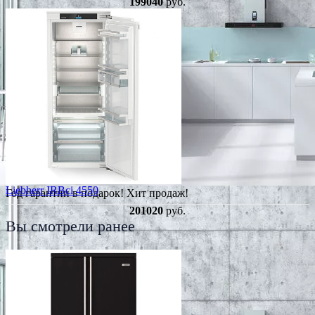
199040
руб.
Liebherr IRBci 4550
Год гарантии в подарок!
Хит продаж!
201020
руб.
Вы смотрели ранее