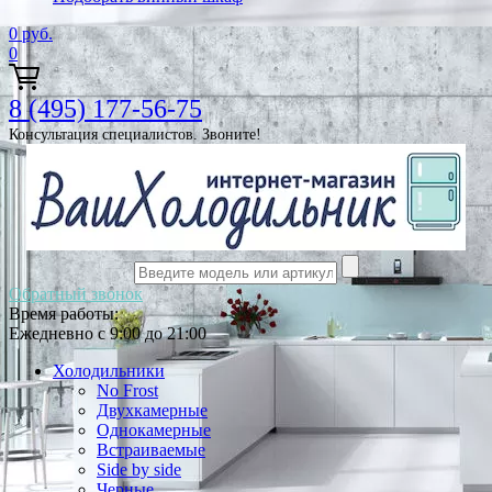
0
руб.
0
8 (495) 177-56-75
Консультация специалистов. Звоните!
Обратный звонок
Время работы:
Ежедневно с 9:00 до 21:00
Холодильники
No Frost
Двухкамерные
Однокамерные
Встраиваемые
Side by side
Черные