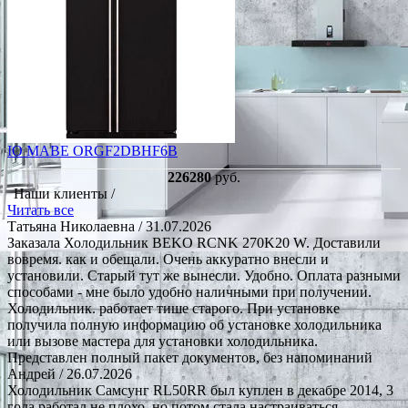
IO MABE ORGF2DBHF6B
226280
руб.
Наши клиенты /
Читать все
Татьяна Николаевна
/ 31.07.2026
Заказала Холодильник BEKO RCNK 270K20 W. Доставили
вовремя. как и обещали. Очень аккуратно внесли и
установили. Старый тут же вынесли. Удобно. Оплата разными
способами - мне было удобно наличными при получении.
Холодильник. работает тише старого. При установке
получила полную информацию об установке холодильника
или вызове мастера для установки холодильника.
Представлен полный пакет документов, без напоминаний
Андрей
/ 26.07.2026
Холодильник Самсунг RL50RR был куплен в декабре 2014, 3
года работал не плохо, но потом стала настраиваться