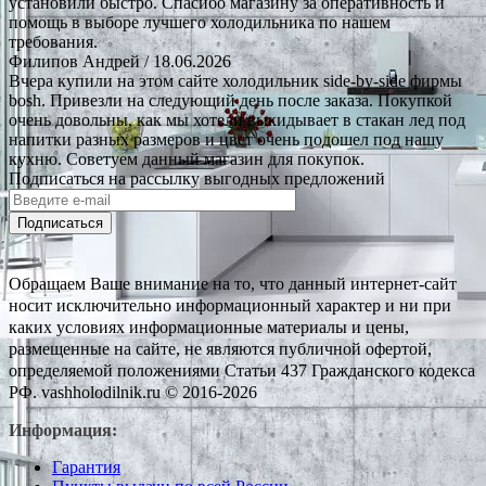
установили быстро. Спасибо магазину за оперативность и
помощь в выборе лучшего холодильника по нашем
требования.
Филипов Андрей
/ 18.06.2026
Вчера купили на этом сайте холодильник side-by-side фирмы
bosh. Привезли на следующий день после заказа. Покупкой
очень довольны, как мы хотели выкидывает в стакан лед под
напитки разных размеров и цвет очень подошел под нашу
кухню. Советуем данный магазин для покупок.
Подписаться на рассылку выгодных предложений
Подписаться
Обращаем Ваше внимание на то, что данный интернет-сайт
носит исключительно информационный характер и ни при
каких условиях информационные материалы и цены,
размещенные на сайте, не являются публичной офертой,
определяемой положениями Статьи 437 Гражданского кодекса
РФ. vashholodilnik.ru © 2016-2026
Информация:
Гарантия