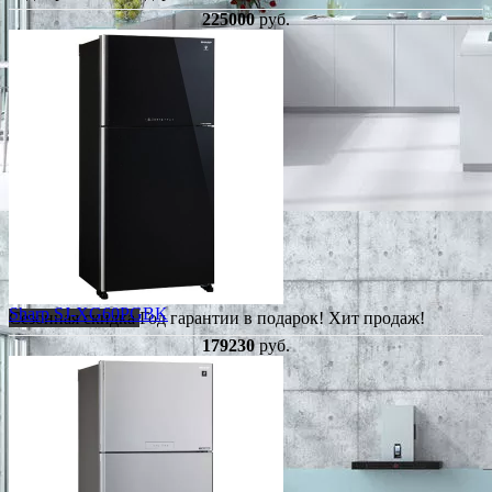
225000
руб.
Sharp SJ-XG60PGBK
Сезонная скидка
Год гарантии в подарок!
Хит продаж!
179230
руб.