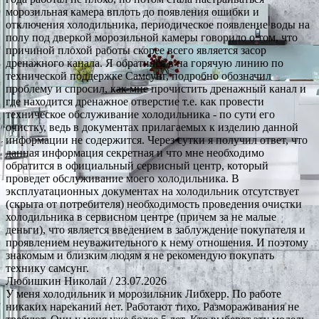
морозильная камера вплоть до появления ошибки и
отключения холодильника, периодическое появление воды на
полу под дверкой морозильной камеры говорило о том, что
причиной плохой работы скорее всего является засор
дренажного канала. Я обратился в на горячую линию по
технической поддержке Самсунг, подробно обозначил
проблему и спросил, как мне прочистить дренажный канал и
где находится дренажное отверстие т.е. как провести
техническое обслуживание холодильника - по сути его
очистку, ведь в документах прилагаемых к изделию данной
информации не содержится. Через сутки я получил ответ, что
данная информация секретная и что мне необходимо
обратится в официальный сервисный центр, который
проведет обслуживание моего холодильника. В
эксплуатационных документах на холодильник отсутствует
(скрыта от потребителя) необходимость проведения очистки
холодильника в сервисном центре (причем за не малые
деньги), что является введением в заблуждение покупателя и
проявлением неуважительного к нему отношения. И поэтому
знакомым и близким людям я не рекомендую покупать
технику самсунг.
Любишкин Николай
/ 23.07.2026
У меня холодильник и морозильник Либхерр. По работе
никаких нареканий нет. Работают тихо. Размораживания не