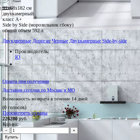
91x68x182 см
двухкамерный
класс A+
Side by Side (морозильник сбоку)
общий объем 592 л
Двухдверные
Дорогие
Черные
Двухкамерные
Side-by-side
Производитель:
IO
*Наличие уточняйте у менеджера
Оплата при получении
Доставим сегодня по Москве и МО
Возможность возврата в течение 14 дней
(0 голосов)
Просмотреть отзывы
226280
руб.
Кол-во:
−
+
Купить