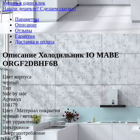
Купить в один клик
Нашли дешевле? Сделаем скидку!
Параметры
Описание
Отзывы
Гарантия
Доставка и оплата
Описание Холодильник IO MABE
ORGF2DBHF6B
Цвет корпуса
черный
Тип
Side by side
Артикул
104179
Цвет / Материал покрытия
чёрный / металл
Тип управления
электронное
Энергопотребление
класс A+