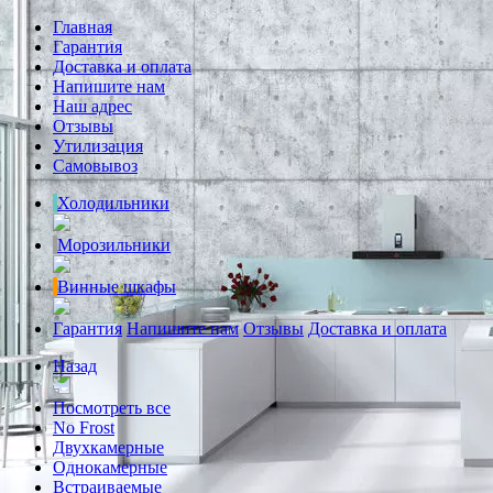
Главная
Гарантия
Доставка и оплата
Напишите нам
Наш адрес
Отзывы
Утилизация
Самовывоз
Холодильники
Морозильники
Винные шкафы
Гарантия
Напишите нам
Отзывы
Доставка и оплата
Назад
Посмотреть все
No Frost
Двухкамерные
Однокамерные
Встраиваемые