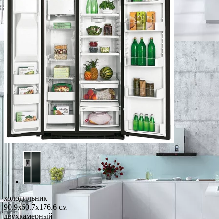
холодильник
90.9x60.7x176.6 см
двухкамерный