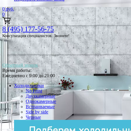
0
руб.
0
8 (495) 177-56-75
Консультация специалистов. Звоните!
Обратный звонок
Время работы:
Ежедневно с 9:00 до 21:00
Холодильники
No Frost
Двухкамерные
Однокамерные
Встраиваемые
Side by side
Черные