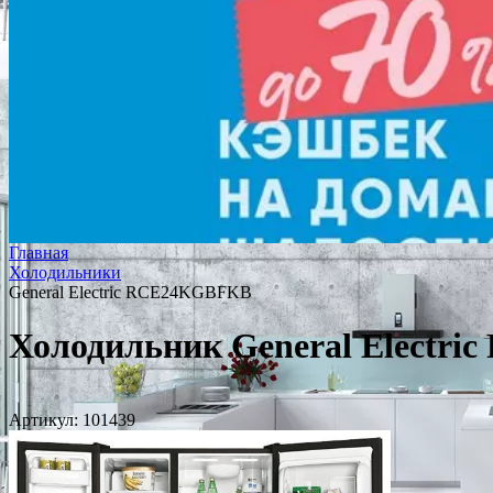
Главная
Холодильники
General Electric RCE24KGBFKB
Холодильник General Electr
Артикул:
101439