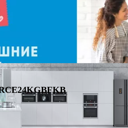
ic RCE24KGBFKB