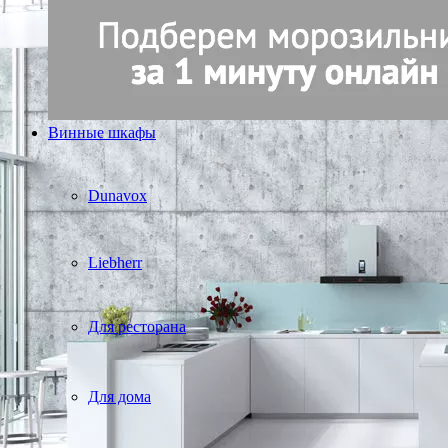
Винные шкафы
Dunavox
Liebherr
Для ресторана
Для дома