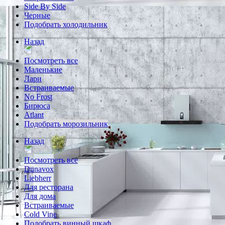
Side By Side
Черные
Подобрать холодильник
Назад
Посмотреть все
Маленькие
Лари
Встраиваемые
No Frost
Бирюса
Atlant
Подобрать морозильник
Назад
Посмотреть все
Dunavox
Liebherr
Для ресторана
Для дома
Встраиваемые
Cold Vine
Подобрать винный шкаф