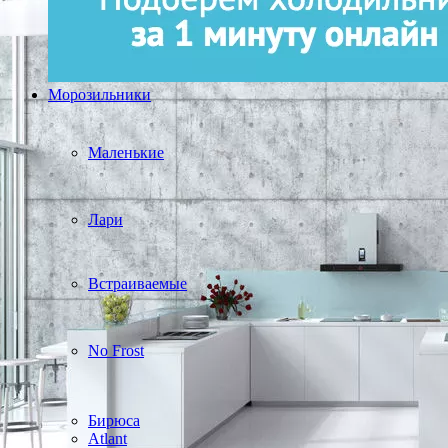
Морозильники
Маленькие
Лари
Встраиваемые
No Frost
Бирюса
Atlant