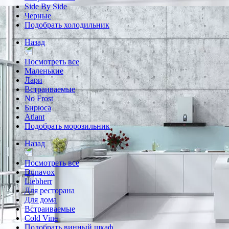
Side By Side
Черные
Подобрать холодильник
Назад
Посмотреть все
Маленькие
Лари
Встраиваемые
No Frost
Бирюса
Atlant
Подобрать морозильник
Назад
Посмотреть все
Dunavox
Liebherr
Для ресторана
Для дома
Встраиваемые
Cold Vine
Подобрать винный шкаф