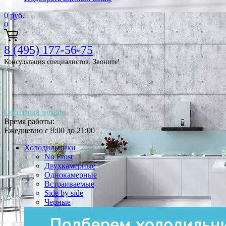
0
руб.
0
8 (495) 177-56-75
Консультация специалистов. Звоните!
Обратный звонок
Время работы:
Ежедневно с 9:00 до 21:00
Холодильники
No Frost
Двухкамерные
Однокамерные
Встраиваемые
Side by side
Черные