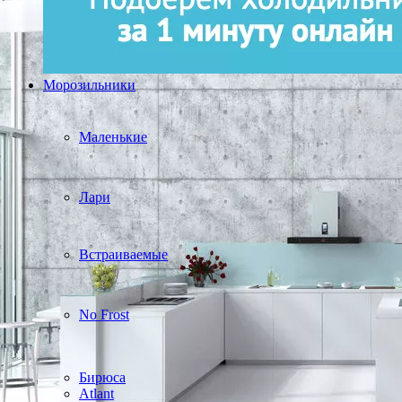
Морозильники
Маленькие
Лари
Встраиваемые
No Frost
Бирюса
Atlant