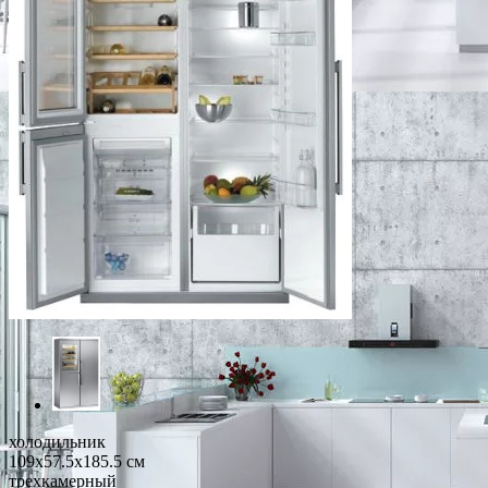
холодильник
109x57.5x185.5 см
трехкамерный