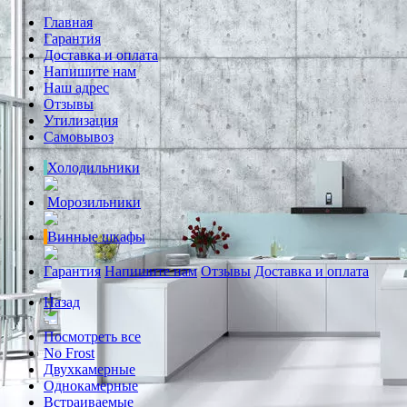
Главная
Гарантия
Доставка и оплата
Напишите нам
Наш адрес
Отзывы
Утилизация
Самовывоз
Холодильники
Морозильники
Винные шкафы
Гарантия
Напишите нам
Отзывы
Доставка и оплата
Назад
Посмотреть все
No Frost
Двухкамерные
Однокамерные
Встраиваемые