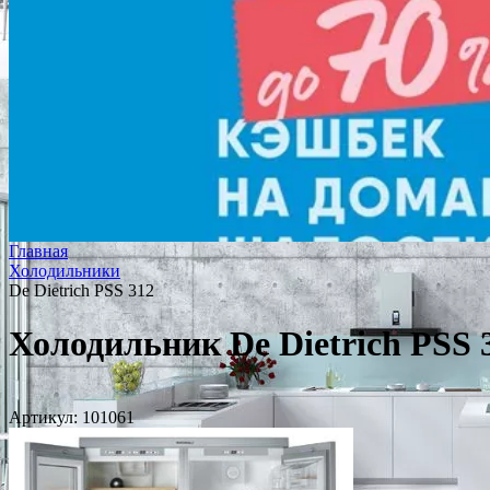
Главная
Холодильники
De Dietrich PSS 312
Холодильник De Dietrich PSS 
Артикул:
101061