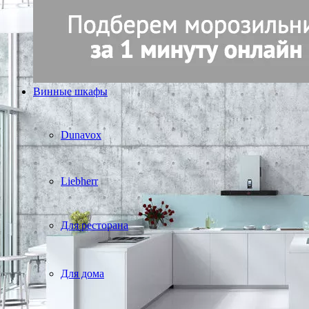
Винные шкафы
Dunavox
Liebherr
Для ресторана
Для дома