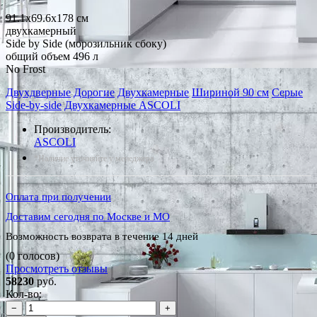
91.1x69.6x178 см
двухкамерный
Side by Side (морозильник сбоку)
общий объем 496 л
No Frost
Двухдверные
Дорогие
Двухкамерные
Шириной 90 см
Серые
Side-by-side
Двухкамерные ASCOLI
Производитель:
ASCOLI
*Наличие уточняйте у менеджера
Оплата при получении
Доставим сегодня по Москве и МО
Возможность возврата в течение 14 дней
(0 голосов)
Просмотреть отзывы
58230
руб.
Кол-во:
−
+