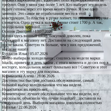
никаких нареканий нет. Работают тихо. Размораживания не
требуют. Они у меня уже более 5 лет. Кто выберет эту модель
будьте готовы через это время менять ручки. Я уже одну
заменил. Это самое не отработанное место в этой
конструкции. То пластик в ручке лопнет, то пружинка в ручке
сломается. Одна ручка в холодильнике стоит 1700 р. А так,
холодильник хороший.
Осипов Дмитрий
/ 13.07.2026
Купил здесь винный шкаф, покупкой доволен, пока
нареканий к магазину нет. Доставили на следующий день
после заказа. Советую тк больше, чем у них предложений,
нигде не нашёл
Бурдасов Илья
/ 05.07.2026
Долго выбирали холодильник , сошлись на модели марки
hitachi, привезли в день заказа , с этого момента и до сих пор в
восторге, холодильник может буквально все ! Советую и этот
магазин и эту марку для покупки.
Кормышева Алена
/ 28.06.2026
Достоинства: быстрая доставка.обслуживание, самый
большой выбор холодильников что мы видели.
Недостатки: их просто нет.
Комментарии: лучшее обслуживание что мы видели, все
рассказали, объяснили что лучше подойдёт , доставили на
следующий день. Выбором магазина довольны полностью
Наталья
/ 22.06.2026