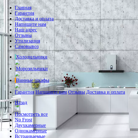
Главная
Гарантия
Доставка и оплата
Напишите нам
Наш адрес
Отзывы
Утилизация
Самовывоз
Холодильники
Морозильники
Винные шкафы
Гарантия
Напишите нам
Отзывы
Доставка и оплата
Назад
Посмотреть все
No Frost
Двухкамерные
Однокамерные
Встраиваемые