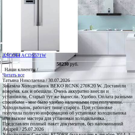
ASCOLI ACDS571W
58230
руб.
Наши клиенты /
Читать все
Татьяна Николаевна
/ 30.07.2026
Заказала Холодильник BEKO RCNK 270K20 W. Доставили
вовремя. как и обещали. Очень аккуратно внесли и
установили. Старый тут же вынесли. Удобно. Оплата разными
способами - мне было удобно наличными при получении.
Холодильник. работает тише старого. При установке
получила полную информацию об установке холодильника
или вызове мастера для установки холодильника.
Представлен полный пакет документов, без напоминаний
Андрей
/ 25.07.2026
Холодильник Самсунг RL50RR был куплен в декабре 2014, 3