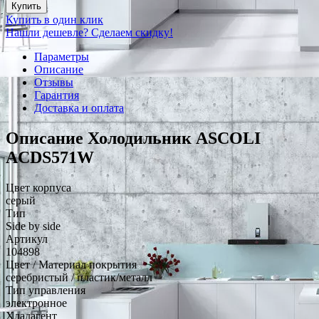
Купить
Купить в один клик
Нашли дешевле? Сделаем скидку!
Параметры
Описание
Отзывы
Гарантия
Доставка и оплата
Описание Холодильник ASCOLI
ACDS571W
Цвет корпуса
серый
Тип
Side by side
Артикул
104898
Цвет / Материал покрытия
серебристый / пластик/металл
Тип управления
электронное
Хладагент