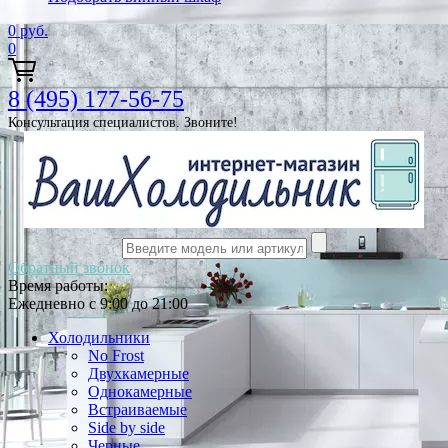
0
руб.
0
8 (495) 177-56-75
Консультация специалистов. Звоните!
Обратный звонок
Время работы:
Ежедневно с 9:00 до 21:00
Холодильники
No Frost
Двухкамерные
Однокамерные
Встраиваемые
Side by side
Черные