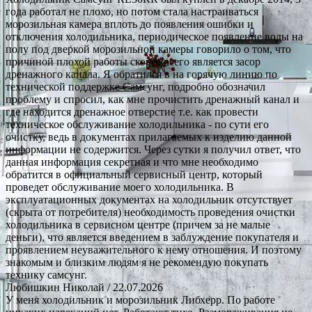
года работал не плохо, но потом стала настраиваться
морозильная камера вплоть до появления ошибки и
отключения холодильника, периодическое появление воды на
полу под дверкой морозильной камеры говорило о том, что
причиной плохой работы скорее всего является засор
дренажного канала. Я обратился в на горячую линию по
технической поддержке Самсунг, подробно обозначил
проблему и спросил, как мне прочистить дренажный канал и
где находится дренажное отверстие т.е. как провести
техническое обслуживание холодильника - по сути его
очистку, ведь в документах прилагаемых к изделию данной
информации не содержится. Через сутки я получил ответ, что
данная информация секретная и что мне необходимо
обратится в официальный сервисный центр, который
проведет обслуживание моего холодильника. В
эксплуатационных документах на холодильник отсутствует
(скрыта от потребителя) необходимость проведения очистки
холодильника в сервисном центре (причем за не малые
деньги), что является введением в заблуждение покупателя и
проявлением неуважительного к нему отношения. И поэтому
знакомым и близким людям я не рекомендую покупать
технику самсунг.
Любишкин Николай
/ 22.07.2026
У меня холодильник и морозильник Либхерр. По работе