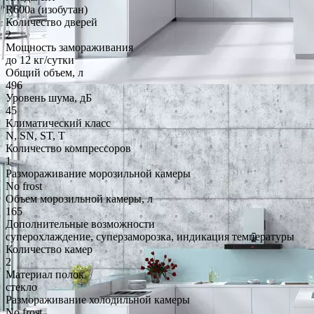
R600a (изобутан)
Количество дверей
2
Мощность замораживания
до 12 кг/cутки
Общий объем, л
496
Уровень шума, дБ
45
Климатический класс
N, SN, ST, T
Количество компрессоров
1
Размораживание морозильной камеры
No frost
Объем морозильной камеры, л
165
Дополнительные возможности
суперохлаждение, суперзаморозка, индикация температуры
Количество камер
2
Материал полок
стекло
Размораживание холодильной камеры
No frost