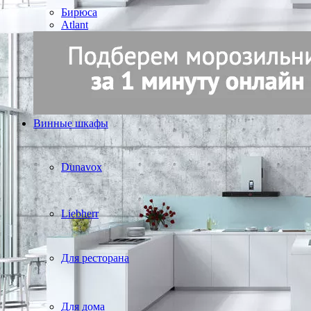
Бирюса
Atlant
Винные шкафы
Dunavox
Liebherr
Для ресторана
Для дома