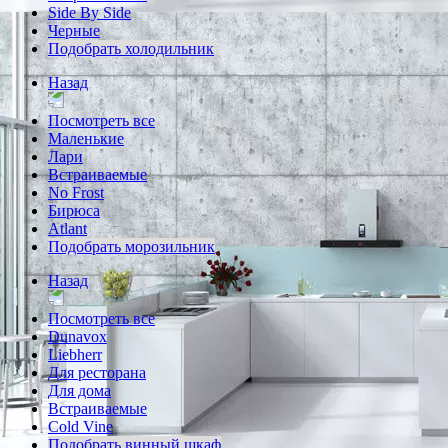
Side By Side
Черные
Подобрать холодильник
Назад
Посмотреть все
Маленькие
Лари
Встраиваемые
No Frost
Бирюса
Atlant
Подобрать морозильник
Назад
Посмотреть все
Dunavox
Liebherr
Для ресторана
Для дома
Встраиваемые
Cold Vine
Подобрать винный шкаф