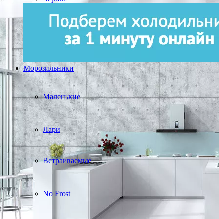
Морозильники
Маленькие
Лари
Встраиваемые
No Frost