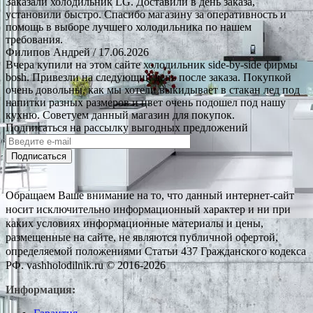
Заказали холодильник LG. Доставили в день заказа,
установили быстро. Спасибо магазину за оперативность и
помощь в выборе лучшего холодильника по нашем
требования.
Филипов Андрей
/ 17.06.2026
Вчера купили на этом сайте холодильник side-by-side фирмы
bosh. Привезли на следующий день после заказа. Покупкой
очень довольны, как мы хотели выкидывает в стакан лед под
напитки разных размеров и цвет очень подошел под нашу
кухню. Советуем данный магазин для покупок.
Подписаться на рассылку выгодных предложений
Подписаться
Обращаем Ваше внимание на то, что данный интернет-сайт
носит исключительно информационный характер и ни при
каких условиях информационные материалы и цены,
размещенные на сайте, не являются публичной офертой,
определяемой положениями Статьи 437 Гражданского кодекса
РФ. vashholodilnik.ru © 2016-2026
Информация: