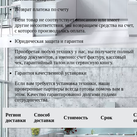
Возврат платежа по счету
Если товар не соотвутствует описанию или имеет
другие несоответствия, мы возвращаем средства на счет,
с которого производилась оплата.
Юридическая защита и гарантия
Приобретая любую технику у нас, вы получаете полный
набор документов, а именно: счет фактуру, кассовый
чек, гарантийный талон или сервисную книгу.
Гарантия качественной установки
Если вам требуется установка техники, наши
проверенные партнеры всегда готовы помочь вам в
этом. Качество гарантированно долгими годами
сотрудничества.
Регион
Способ
С
Стоимость
Срок
доставки
доставки
о
-