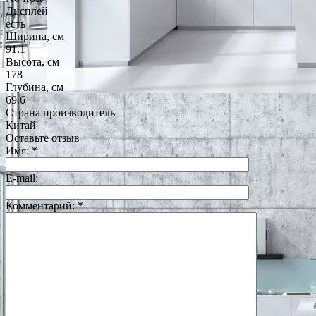
Дисплей
есть
Ширина, см
91.1
Высота, см
178
Глубина, см
69.6
Страна производитель
Китай
Оставьте отзыв
Имя:
*
E-mail:
Комментарий:
*