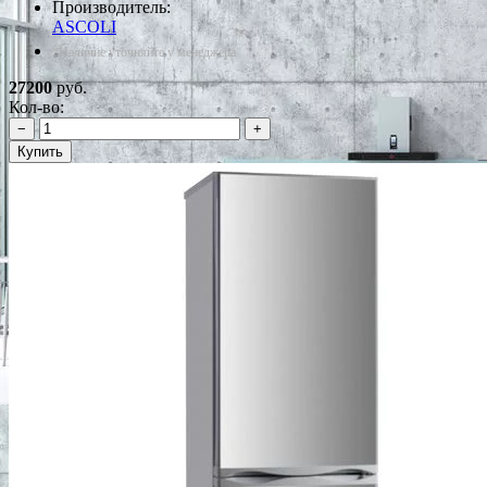
Производитель:
ASCOLI
*Наличие уточняйте у менеджера
27200
руб.
Кол-во:
−
+
Купить