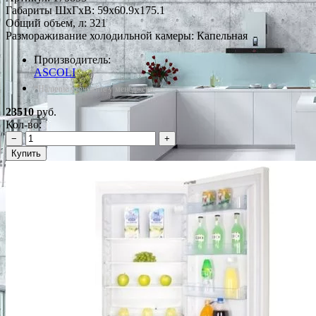
Габариты ШxГxВ: 59x60.9x175.1
Общий объем, л: 321
Размораживание холодильной камеры: Капельная
Производитель:
ASCOLI
*Наличие уточняйте у менеджера
23510
руб.
Кол-во:
−
+
Купить