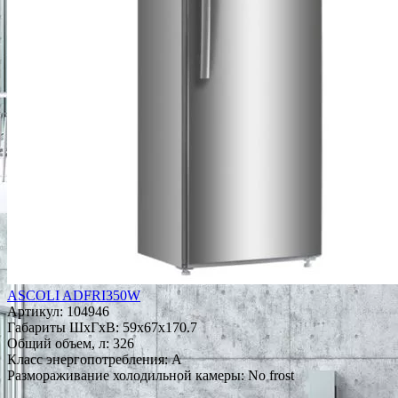
ASCOLI ADFRI350W
Артикул:
104946
Габариты ШxГxВ: 59x67x170.7
Общий объем, л: 326
Класс энергопотребления: A
Размораживание холодильной камеры: No frost