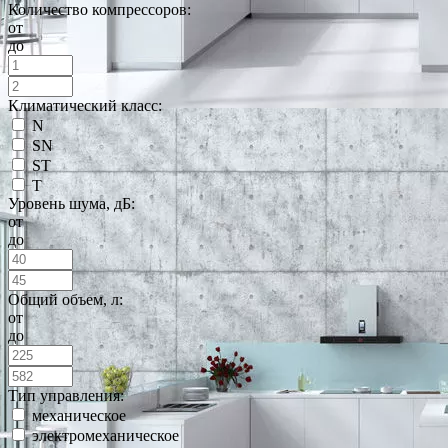
Количество компрессоров:
от
до
Климатический класс:
N
SN
ST
T
Уровень шума, дБ:
от
до
Общий объем, л:
от
до
Тип управления:
механическое
электромеханическое