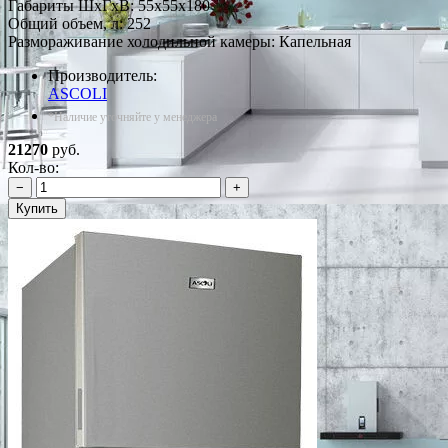
Габариты ШxГxВ: 55x55x180
Общий объем, л: 252
Размораживание холодильной камеры: Капельная
Производитель:
ASCOLI
*Наличие уточняйте у менеджера
21270
руб.
Кол-во:
−
+
Купить