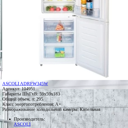
ASCOLI ADRFW345W
Артикул:
104951
Габариты ШxГxВ: 59x59x183
Общий объем, л: 295
Класс энергопотребления: A+
Размораживание холодильной камеры: Капельная
Производитель:
ASCOLI