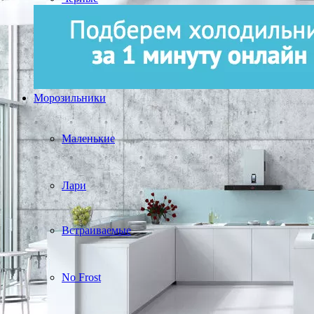
Морозильники
Маленькие
Лари
Встраиваемые
No Frost