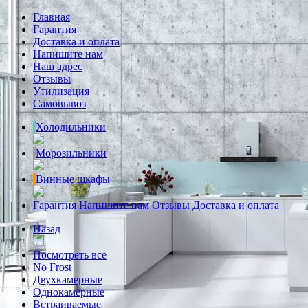
Главная
Гарантия
Доставка и оплата
Напишите нам
Наш адрес
Отзывы
Утилизация
Самовывоз
Холодильники
Морозильники
Винные шкафы
Гарантия
Напишите нам
Отзывы
Доставка и оплата
Назад
Посмотреть все
No Frost
Двухкамерные
Однокамерные
Встраиваемые