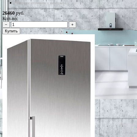
*Наличие уточняйте у менеджера
26460
руб.
Кол-во:
−
+
Купить