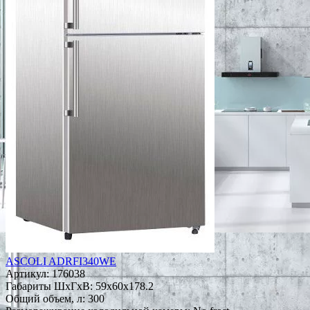
ASCOLI ADRFI340WE
Артикул:
176038
Габариты ШxГxВ: 59x60x178.2
Общий объем, л: 300