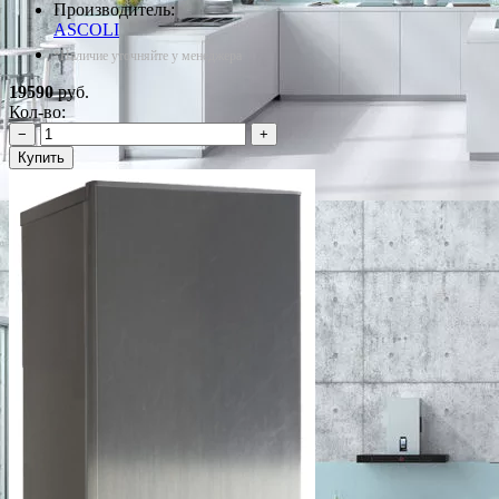
Производитель:
ASCOLI
*Наличие уточняйте у менеджера
19590
руб.
Кол-во:
−
+
Купить