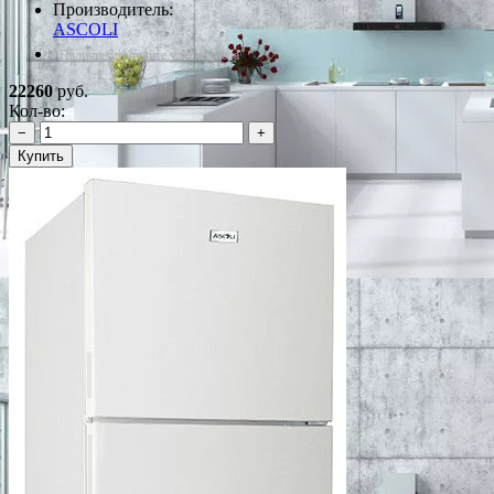
Производитель:
ASCOLI
*Наличие уточняйте у менеджера
22260
руб.
Кол-во:
−
+
Купить