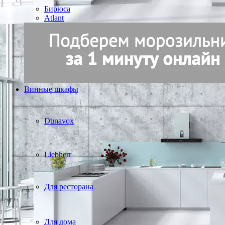
Бирюса
Atlant
Винные шкафы
Dunavox
Liebherr
Для ресторана
Для дома