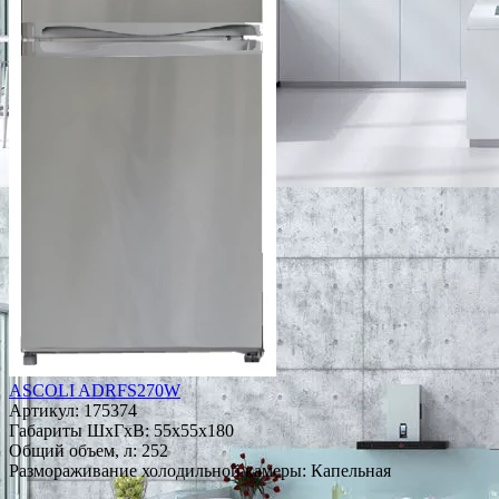
ASCOLI ADRFS270W
Артикул:
175374
Габариты ШxГxВ: 55x55x180
Общий объем, л: 252
Размораживание холодильной камеры: Капельная