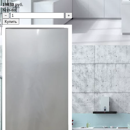
19030
руб.
Кол-во:
−
+
Купить