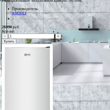
Размораживание холодильной камеры: No frost
Производитель:
ASCOLI
*Наличие уточняйте у менеджера
26990
руб.
Кол-во:
−
+
Купить