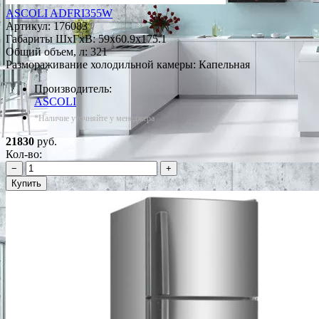
ASCOLI ADFRI355W
Артикул:
176083
Габариты ШxГxВ: 59x60.9x175.1
Общий объем, л: 321
Размораживание холодильной камеры: Капельная
Производитель:
ASCOLI
*Наличие уточняйте у менеджера
21830
руб.
Кол-во:
−
+
Купить