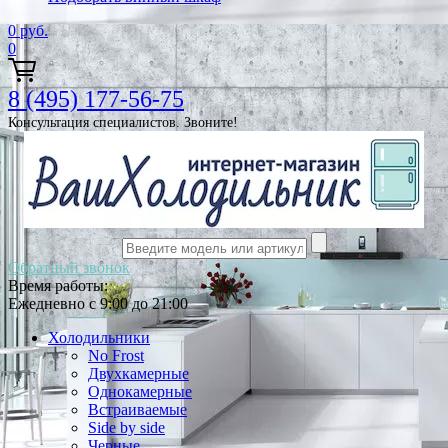
0
руб.
0
8 (495) 177-56-75
Консультация специалистов. Звоните!
Обратный звонок
Время работы:
Ежедневно с 9:00 до 21:00
Холодильники
No Frost
Двухкамерные
Однокамерные
Встраиваемые
Side by side
Черные