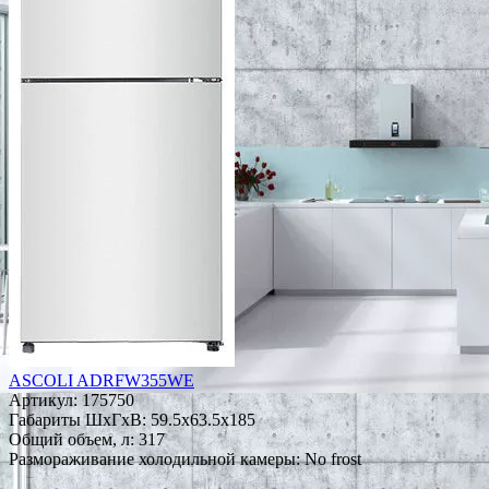
ASCOLI ADRFW355WE
Артикул:
175750
Габариты ШxГxВ: 59.5x63.5x185
Общий объем, л: 317
Размораживание холодильной камеры: No frost