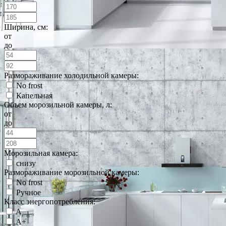
Ширина, см:
от
до
Размораживание холодильной камеры:
No frost
Капельная
Объем морозильной камеры, л:
от
до
Морозильная камера:
снизу
Размораживание морозильной камеры:
No frost
Ручное
Класс энергопотребления:
A
A+