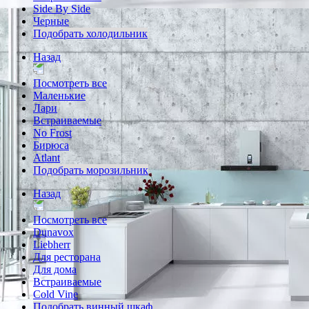
Side By Side
Черные
Подобрать холодильник
Назад
Посмотреть все
Маленькие
Лари
Встраиваемые
No Frost
Бирюса
Atlant
Подобрать морозильник
Назад
Посмотреть все
Dunavox
Liebherr
Для ресторана
Для дома
Встраиваемые
Cold Vine
Подобрать винный шкаф