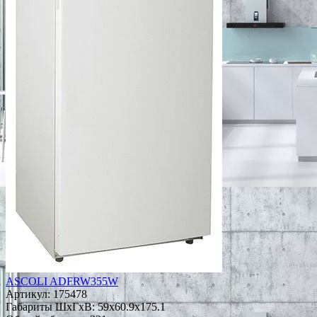
ASCOLI ADFRW355W
Артикул:
175478
Габариты ШxГxВ: 59x60.9x175.1