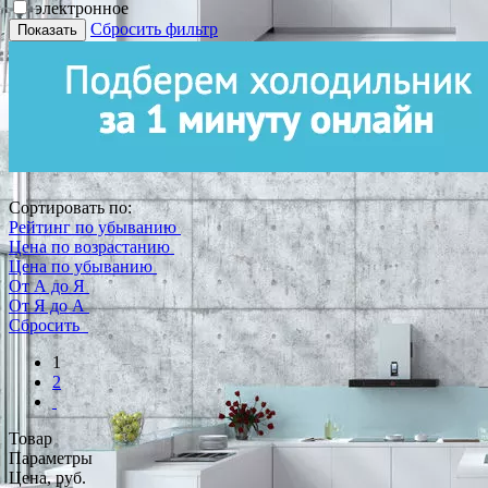
электронное
Сбросить фильтр
Показать
Сортировать по:
Рейтинг по убыванию
Цена по возрастанию
Цена по убыванию
От А до Я
От Я до А
Сбросить
1
2
Товар
Параметры
Цена, руб.