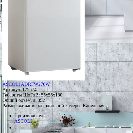
ASCOLI ADRFW270W
Артикул:
175574
Габариты ШxГxВ: 55x55x180
Общий объем, л: 352
Размораживание холодильной камеры: Капельная
Производитель:
ASCOLI
*Наличие уточняйте у менеджера