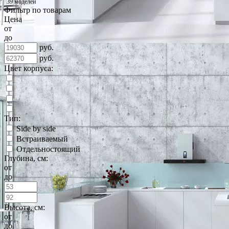
39 моделей
Фильтр по товарам
Цена
от
до
руб.
руб.
Цвет корпуса:
Тип:
Side by side
Встраиваемый
Отдельностоящий
Глубина, см:
от
до
Высота, см:
от
до