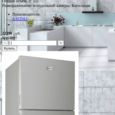
Общий объем, л: 321
Размораживание холодильной камеры: Капельная
Производитель:
ASCOLI
*Наличие уточняйте у менеджера
22390
руб.
Кол-во:
−
+
Купить