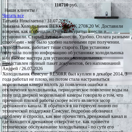
118710
руб.
Наши клиенты /
Читать все
Татьяна Николаевна
/ 31.07.2026
Заказала Холодильник BEKO RCNK 270K20 W. Доставили
вовремя. как и обещали. Очень аккуратно внесли и
установили. Старый тут же вынесли. Удобно. Оплата разными
способами - мне было удобно наличными при получении.
Холодильник. работает тише старого. При установке
получила полную информацию об установке холодильника
или вызове мастера для установки холодильника.
Представлен полный пакет документов, без напоминаний
Андрей
/ 26.07.2026
Холодильник Самсунг RL50RR был куплен в декабре 2014, 3
года работал не плохо, но потом стала настраиваться
морозильная камера вплоть до появления ошибки и
отключения холодильника, периодическое появление воды на
полу под дверкой морозильной камеры говорило о том, что
причиной плохой работы скорее всего является засор
дренажного канала. Я обратился в на горячую линию по
технической поддержке Самсунг, подробно обозначил
проблему и спросил, как мне прочистить дренажный канал и
где находится дренажное отверстие т.е. как провести
техническое обслуживание холодильника - по сути его