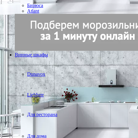
Бирюса
Atlant
Винные шкафы
Dunavox
Liebherr
Для ресторана
Для дома