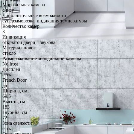
Морозильная камера
снизу
Дополнительные возможности
суперзаморозка, индикация температуры
Количество камер
3
Индикация
открытой двери – звуковая
Материал полок
стекло
Размораживание холодильной камеры
No frost
Дисплей
есть
French Door
да
Ширина, см
69.5
Высота, см
183
Глубина, см
72
Зона свежести
есть
Оставьте отзыв