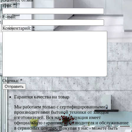
Имя:
*
E-mail:
Комментарий:
*
Оценка:
*
Гарантия качества на товар
Мы работаем только с сертифицированными
производителями бытовой техники от заводов
изготовителей. Вся наша продукция имеет
официальную гарантию производителя и обслуживание
в сервисных центрах. Покупая у нас - можете быть