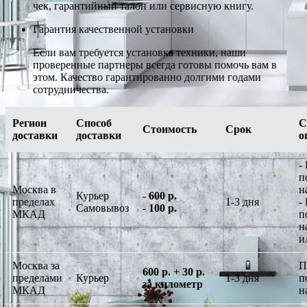
чек, гарантийный талон или сервисную книгу.
Гарантия качественной установки
Если вам требуется установка техники, наши
проверенные партнеры всегда готовы помочь вам в
этом. Качество гарантированно долгими годами
сотрудничества.
Регион
Способ
С
Стоимость
Срок
доставки
доставки
о
-
п
Москва в
н
Курьер
-
600 р.
пределах
1-3 дня
-
Самовывоз
-
100 р.
МКАД
п
н
и
Москва за
П
600 р. + 30 р.
пределами
Курьер
1-3 дня
п
за километр
МКАД
н