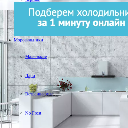
Морозильники
Маленькие
Лари
Встраиваемые
No Frost