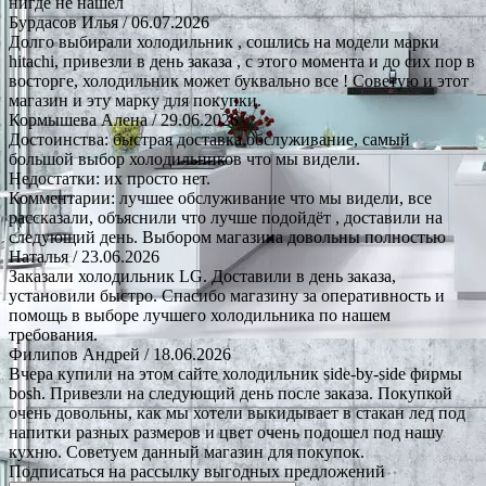
нигде не нашёл
Бурдасов Илья
/ 06.07.2026
Долго выбирали холодильник , сошлись на модели марки
hitachi, привезли в день заказа , с этого момента и до сих пор в
восторге, холодильник может буквально все ! Советую и этот
магазин и эту марку для покупки.
Кормышева Алена
/ 29.06.2026
Достоинства: быстрая доставка.обслуживание, самый
большой выбор холодильников что мы видели.
Недостатки: их просто нет.
Комментарии: лучшее обслуживание что мы видели, все
рассказали, объяснили что лучше подойдёт , доставили на
следующий день. Выбором магазина довольны полностью
Наталья
/ 23.06.2026
Заказали холодильник LG. Доставили в день заказа,
установили быстро. Спасибо магазину за оперативность и
помощь в выборе лучшего холодильника по нашем
требования.
Филипов Андрей
/ 18.06.2026
Вчера купили на этом сайте холодильник side-by-side фирмы
bosh. Привезли на следующий день после заказа. Покупкой
очень довольны, как мы хотели выкидывает в стакан лед под
напитки разных размеров и цвет очень подошел под нашу
кухню. Советуем данный магазин для покупок.
Подписаться на рассылку выгодных предложений