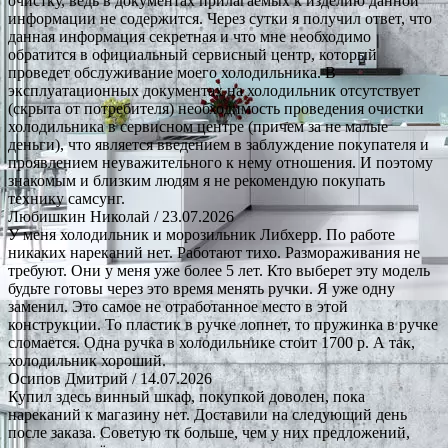
очистку, ведь в документах прилагаемых к изделию данной
информации не содержится. Через сутки я получил ответ, что
данная информация секретная и что мне необходимо
обратится в официальный сервисный центр, который
проведет обслуживание моего холодильника. В
эксплуатационных документах на холодильник отсутствует
(скрыта от потребителя) необходимость проведения очистки
холодильника в сервисном центре (причем за не малые
деньги), что является введением в заблуждение покупателя и
проявлением неуважительного к нему отношения. И поэтому
знакомым и близким людям я не рекомендую покупать
технику самсунг.
Любишкин Николай
/ 23.07.2026
У меня холодильник и морозильник Либхерр. По работе
никаких нареканий нет. Работают тихо. Размораживания не
требуют. Они у меня уже более 5 лет. Кто выберет эту модель
будьте готовы через это время менять ручки. Я уже одну
заменил. Это самое не отработанное место в этой
конструкции. То пластик в ручке лопнет, то пружинка в ручке
сломается. Одна ручка в холодильнике стоит 1700 р. А так,
холодильник хороший.
Осипов Дмитрий
/ 14.07.2026
Купил здесь винный шкаф, покупкой доволен, пока
нареканий к магазину нет. Доставили на следующий день
после заказа. Советую тк больше, чем у них предложений,