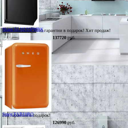
Sharp SJ-XE55PMBK
Сезонная скидка
Год гарантии в подарок!
Хит продаж!
137720
руб.
Smeg FAB10RO
Год гарантии в подарок!
126990
руб.