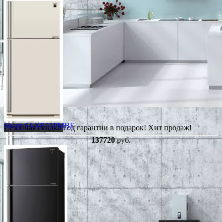
Sharp SJ-XE55PMBE
Сезонная скидка
Год гарантии в подарок!
Хит продаж!
137720
руб.