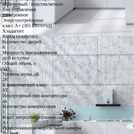
коричневый / пластик/металл
Тип управления
электронное
Энергопотребление
класс A+ (365 кВтч/год)
Хладагент
R600a (изобутан)
Количество дверей
4
Мощность замораживания
до 8 кг/cутки
Общий объем, л
533
Уровень шума, дБ
28
Климатический класс
ST
Инверторный тип компрессора
да
Количество компрессоров
1
Класс энергопотребления
A+
Размораживание морозильной камеры
No frost