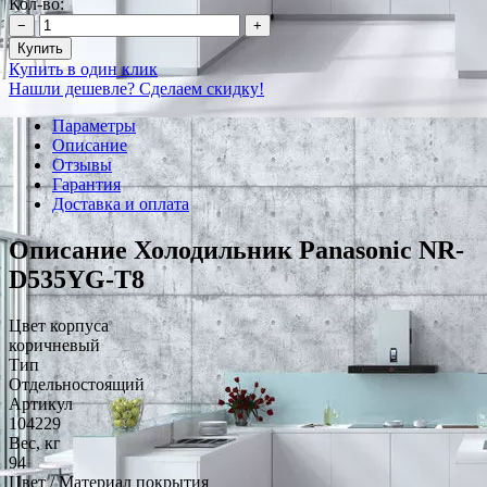
Кол-во:
−
+
Купить
Купить в один клик
Нашли дешевле? Сделаем скидку!
Параметры
Описание
Отзывы
Гарантия
Доставка и оплата
Описание Холодильник Panasonic NR-
D535YG-T8
Цвет корпуса
коричневый
Тип
Отдельностоящий
Артикул
104229
Вес, кг
94
Цвет / Материал покрытия