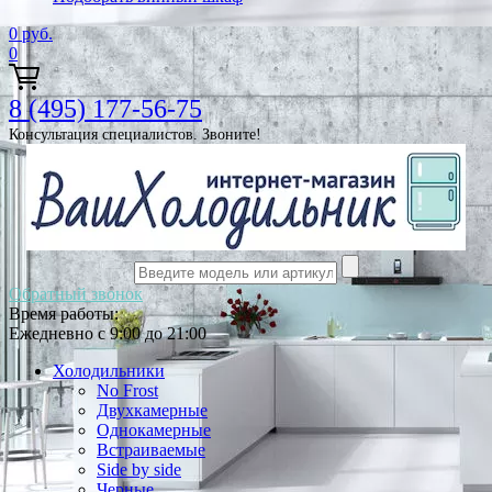
0
руб.
0
8 (495) 177-56-75
Консультация специалистов. Звоните!
Обратный звонок
Время работы:
Ежедневно с 9:00 до 21:00
Холодильники
No Frost
Двухкамерные
Однокамерные
Встраиваемые
Side by side
Черные