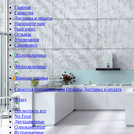
Главная
Гарантия
Доставка и оплата
Напишите нам
Наш адрес
Отзывы
Утилизация
Самовывоз
Холодильники
Морозильники
Винные шкафы
Гарантия
Напишите нам
Отзывы
Доставка и оплата
Назад
Посмотреть все
No Frost
Двухкамерные
Однокамерные
Встраиваемые