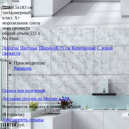
72x69.5x183 см
трехкамерный
класс A+
морозильник снизу
зона свежести
общий объем 533 л
No Frost
Дорогие
Цветные
Шириной 70 см
Коричневые
С зоной
свежести
Производитель:
Panasonic
*Наличие уточняйте у менеджера
Оплата при получении
Доставим сегодня по Москве и МО
Возможность возврата в течение 14 дней
(0 голосов)
Просмотреть отзывы
118710
руб.