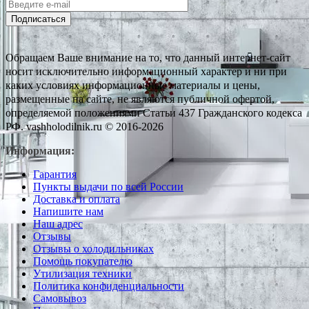
Подписаться
Обращаем Ваше внимание на то, что данный интернет-сайт
носит исключительно информационный характер и ни при
каких условиях информационные материалы и цены,
размещенные на сайте, не являются публичной офертой,
определяемой положениями Статьи 437 Гражданского кодекса
РФ. vashholodilnik.ru © 2016-2026
Информация:
Гарантия
Пункты выдачи по всей России
Доставка и оплата
Напишите нам
Наш адрес
Отзывы
Отзывы о холодильниках
Помощь покупателю
Утилизация техники
Политика конфиденциальности
Самовывоз