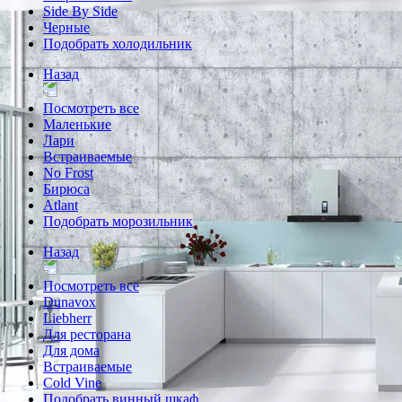
Side By Side
Черные
Подобрать холодильник
Назад
Посмотреть все
Маленькие
Лари
Встраиваемые
No Frost
Бирюса
Atlant
Подобрать морозильник
Назад
Посмотреть все
Dunavox
Liebherr
Для ресторана
Для дома
Встраиваемые
Cold Vine
Подобрать винный шкаф