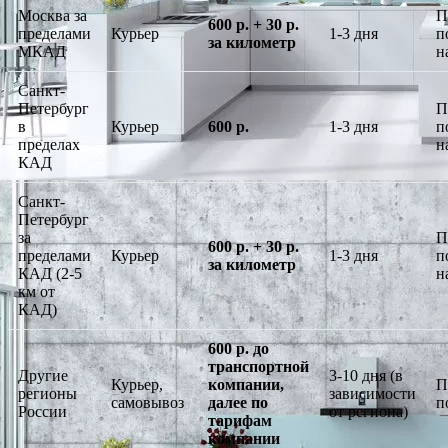
Москва за
П
600 р. + 30 р.
пределами
Курьер
1-3 дня
п
за километр
МКАД
н
Санкт-
Петербург
П
в
Курьер
600 р.
1-3 дня
п
пределах
н
КАД
Санкт-
Петербург
за
П
600 р. + 30 р.
пределами
Курьер
1-3 дня
п
за километр
КАД (2-5
н
км от
КАД)
600 р. до
транспортной
Другие
3-10 дня (в
Курьер,
компании,
П
регионы
зависимости
самовывоз
далее по
п
России
от региона)
тарифам
компании