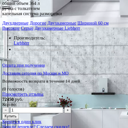
общий объем 364 л
ручка с толкателем
капельная система разморозки
Двухдверные
Дорогие
Двухкамерные
Шириной 60 см
Высокие
Серые
Двухкамерные Liebherr
Производитель:
Liebherr
*Наличие уточняйте у менеджера
Оплата при получении
Доставим сегодня по Москве и МО
Возможность возврата в течение 14 дней
(0 голосов)
Просмотреть отзывы
72450
руб.
Кол-во:
−
+
Купить
Купить в один клик
Нашли дешевле? Сделаем скидку!