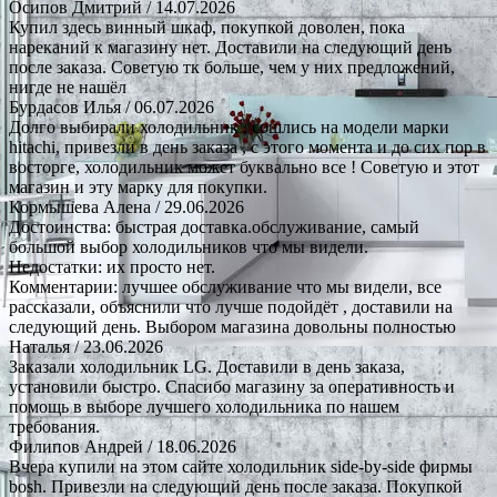
Осипов Дмитрий
/ 14.07.2026
Купил здесь винный шкаф, покупкой доволен, пока
нареканий к магазину нет. Доставили на следующий день
после заказа. Советую тк больше, чем у них предложений,
нигде не нашёл
Бурдасов Илья
/ 06.07.2026
Долго выбирали холодильник , сошлись на модели марки
hitachi, привезли в день заказа , с этого момента и до сих пор в
восторге, холодильник может буквально все ! Советую и этот
магазин и эту марку для покупки.
Кормышева Алена
/ 29.06.2026
Достоинства: быстрая доставка.обслуживание, самый
большой выбор холодильников что мы видели.
Недостатки: их просто нет.
Комментарии: лучшее обслуживание что мы видели, все
рассказали, объяснили что лучше подойдёт , доставили на
следующий день. Выбором магазина довольны полностью
Наталья
/ 23.06.2026
Заказали холодильник LG. Доставили в день заказа,
установили быстро. Спасибо магазину за оперативность и
помощь в выборе лучшего холодильника по нашем
требования.
Филипов Андрей
/ 18.06.2026
Вчера купили на этом сайте холодильник side-by-side фирмы
bosh. Привезли на следующий день после заказа. Покупкой