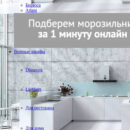
Бирюса
Atlant
Винные шкафы
Dunavox
Liebherr
Для ресторана
Для дома