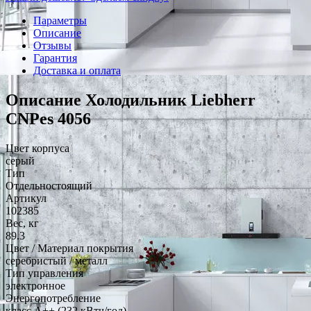
Параметры
Описание
Отзывы
Гарантия
Доставка и оплата
Описание Холодильник Liebherr
CNPes 4056
Цвет корпуса
серый
Тип
Отдельностоящий
Артикул
102385
Вес, кг
89.3
Цвет / Материал покрытия
серебристый / металл
Тип управления
электронное
Энергопотребление
класс A++ (232 кВтч/год)