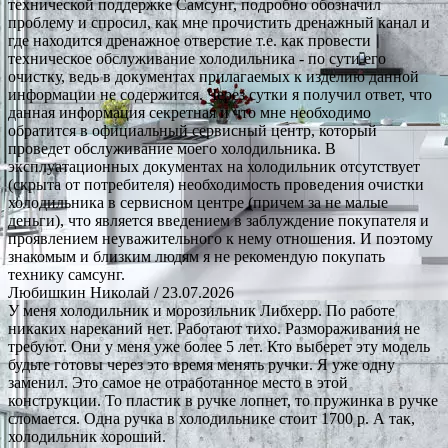
технической поддержке Самсунг, подробно обозначил
проблему и спросил, как мне прочистить дренажный канал и
где находится дренажное отверстие т.е. как провести
техническое обслуживание холодильника - по сути его
очистку, ведь в документах прилагаемых к изделию данной
информации не содержится. Через сутки я получил ответ, что
данная информация секретная и что мне необходимо
обратится в официальный сервисный центр, который
проведет обслуживание моего холодильника. В
эксплуатационных документах на холодильник отсутствует
(скрыта от потребителя) необходимость проведения очистки
холодильника в сервисном центре (причем за не малые
деньги), что является введением в заблуждение покупателя и
проявлением неуважительного к нему отношения. И поэтому
знакомым и близким людям я не рекомендую покупать
технику самсунг.
Любишкин Николай
/ 23.07.2026
У меня холодильник и морозильник Либхерр. По работе
никаких нареканий нет. Работают тихо. Размораживания не
требуют. Они у меня уже более 5 лет. Кто выберет эту модель
будьте готовы через это время менять ручки. Я уже одну
заменил. Это самое не отработанное место в этой
конструкции. То пластик в ручке лопнет, то пружинка в ручке
сломается. Одна ручка в холодильнике стоит 1700 р. А так,
холодильник хороший.