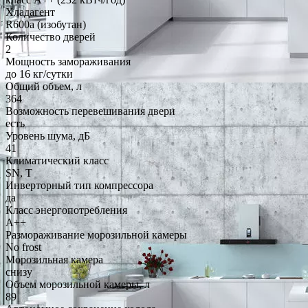
Хладагент
R600a (изобутан)
Количество дверей
2
Мощность замораживания
до 16 кг/cутки
Общий объем, л
364
Возможность перевешивания двери
есть
Уровень шума, дБ
41
Климатический класс
SN, T
Инверторный тип компрессора
да
Класс энергопотребления
A++
Размораживание морозильной камеры
No frost
Морозильная камера
снизу
Объем морозильной камеры, л
89