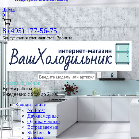
0
руб.
0
8 (495) 177-56-75
Консультация специалистов. Звоните!
Обратный звонок
Время работы:
Ежедневно с 9:00 до 21:00
Холодильники
No Frost
Двухкамерные
Однокамерные
Встраиваемые
Side by side
Черные