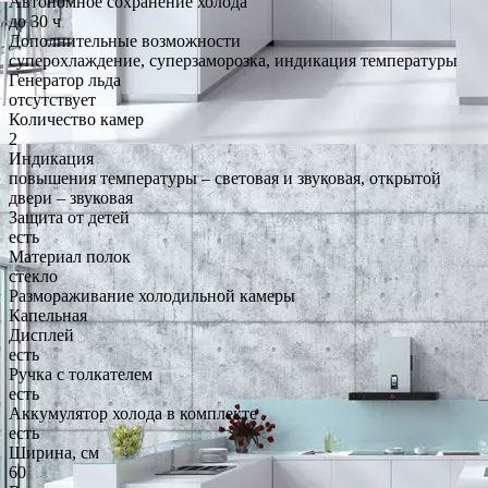
Автономное сохранение холода
до 30 ч
Дополнительные возможности
суперохлаждение, суперзаморозка, индикация температуры
Генератор льда
отсутствует
Количество камер
2
Индикация
повышения температуры – световая и звуковая, открытой
двери – звуковая
Защита от детей
есть
Материал полок
стекло
Размораживание холодильной камеры
Капельная
Дисплей
есть
Ручка с толкателем
есть
Аккумулятор холода в комплекте
есть
Ширина, см
60