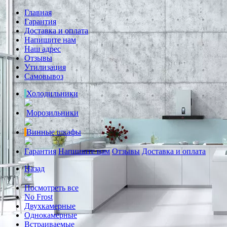
Главная
Гарантия
Доставка и оплата
Напишите нам
Наш адрес
Отзывы
Утилизация
Самовывоз
Холодильники
Морозильники
Винные шкафы
Гарантия
Напишите нам
Отзывы
Доставка и оплата
Назад
Посмотреть все
No Frost
Двухкамерные
Однокамерные
Встраиваемые