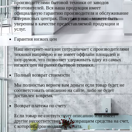
производителями бытовой техники от заводов
изготовителей. Вся наша продукция имеет
официальную гарантию производителя и обслуживание
в сервисных центрах. Покупая у нас - можете быть
уверенны в качестве предоставляемой продукции и
услуг.
Гарантия низких цен
Наш интернет-магазин сотрудничает с производителями
техники напрямую и не имеет оффлайн площадей и
шоу-румов, что позволяет удерживать одну из самых
низких цен на рынке бытовой техники.
Полный возврат стоимости
Мы полностью вернем вам деньги если товар будет не
соответстовать описанию на сайте, либо не будет
доставлен вовремя.
Возврат платежа по счету
Если товар не соотвутствует описанию или имеет
другие несоответствия, мы возвращаем средства на счет,
с которого производилась оплата.