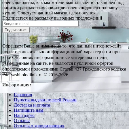
очень довольны, как мы хотели выкидывает в стакан лед под
напитки разных размеров и цвет очень подошел под нашу
кухню. Советуем данный магазин для покупок.
Подписаться на рассылку выгодных предложений
Подписаться
Обращаем Ваше внимание на то, что данный интернет-сайт
носит исключительно информационный характер и ни при
каких условиях информационные материалы и цены,
размещенные на сайте, не являются публичной офертой,
определяемой положениями Статьи 437 Гражданского кодекса
РФ. vashholodilnik.ru © 2016-2026
Информация:
Гарантия
Пункты выдачи по всей России
Доставка и оплата
Напишите нам
Наш адрес
Отзывы
Отзывы о холодильниках