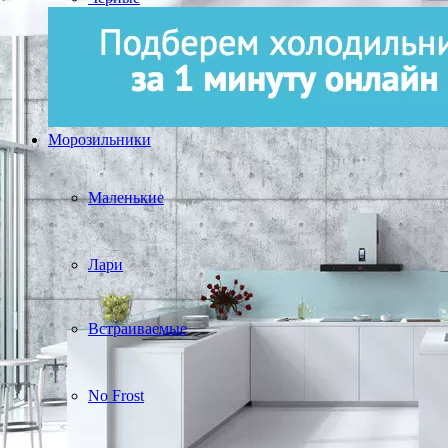
Морозильники
Маленькие
Лари
Встраиваемые
No Frost