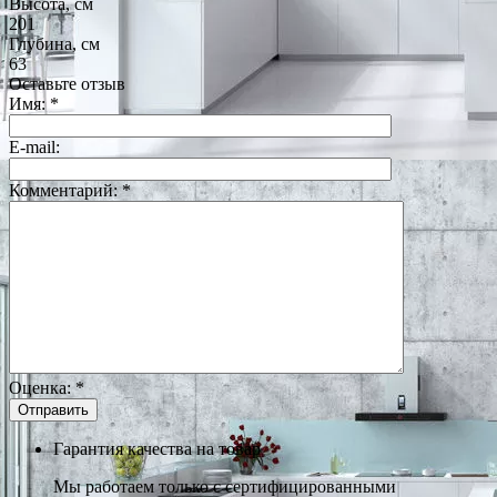
Высота, см
201
Глубина, см
63
Оставьте отзыв
Имя:
*
E-mail:
Комментарий:
*
Оценка:
*
Гарантия качества на товар
Мы работаем только с сертифицированными