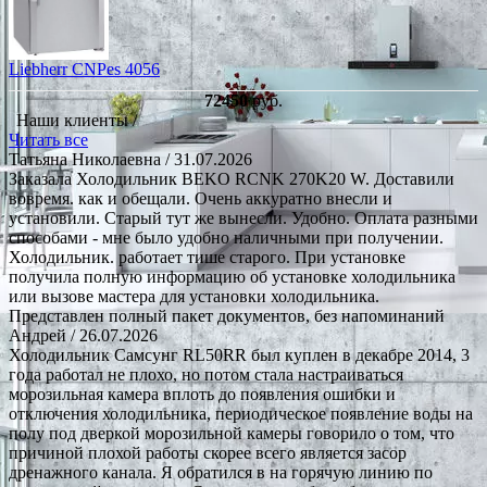
Liebherr CNPes 4056
72450
руб.
Наши клиенты /
Читать все
Татьяна Николаевна
/ 31.07.2026
Заказала Холодильник BEKO RCNK 270K20 W. Доставили
вовремя. как и обещали. Очень аккуратно внесли и
установили. Старый тут же вынесли. Удобно. Оплата разными
способами - мне было удобно наличными при получении.
Холодильник. работает тише старого. При установке
получила полную информацию об установке холодильника
или вызове мастера для установки холодильника.
Представлен полный пакет документов, без напоминаний
Андрей
/ 26.07.2026
Холодильник Самсунг RL50RR был куплен в декабре 2014, 3
года работал не плохо, но потом стала настраиваться
морозильная камера вплоть до появления ошибки и
отключения холодильника, периодическое появление воды на
полу под дверкой морозильной камеры говорило о том, что
причиной плохой работы скорее всего является засор
дренажного канала. Я обратился в на горячую линию по