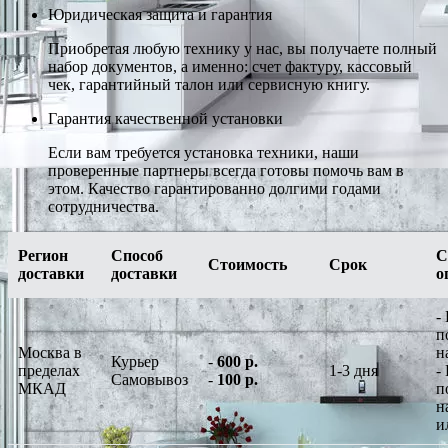
Юридическая защита и гарантия
Приобретая любую технику у нас, вы получаете полный
набор документов, а именно: счет фактуру, кассовый
чек, гарантийный талон или сервисную книгу.
Гарантия качественной установки
Если вам требуется установка техники, наши
проверенные партнеры всегда готовы помочь вам в
этом. Качество гарантированно долгими годами
сотрудничества.
Регион
Способ
С
Стоимость
Срок
доставки
доставки
о
-
п
Москва в
н
Курьер
-
600 р.
пределах
1-3 дня
-
Самовывоз
-
100 р.
МКАД
п
н
и