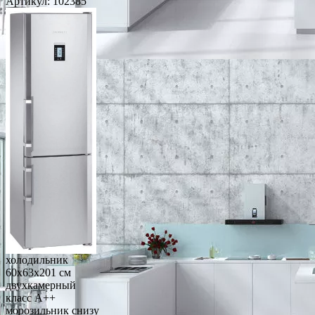
Артикул:
102385
холодильник
60x63x201 см
двухкамерный
класс A++
морозильник снизу