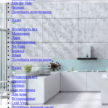
Side By Side
Черные
Подобрать холодильник
Назад
Посмотреть все
Маленькие
Лари
Встраиваемые
No Frost
Бирюса
Atlant
Подобрать морозильник
Назад
Посмотреть все
Dunavox
Liebherr
Для ресторана
Для дома
Встраиваемые
Cold Vine
Подобрать винный шкаф