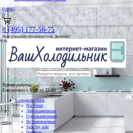
0
руб.
0
8 (495) 177-56-75
Консультация специалистов. Звоните!
Обратный звонок
Время работы:
Ежедневно с 9:00 до 21:00
Холодильники
No Frost
Двухкамерные
Однокамерные
Встраиваемые
Side by side
Черные