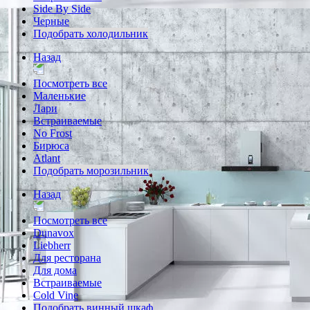
Side By Side
Черные
Подобрать холодильник
Назад
Посмотреть все
Маленькие
Лари
Встраиваемые
No Frost
Бирюса
Atlant
Подобрать морозильник
Назад
Посмотреть все
Dunavox
Liebherr
Для ресторана
Для дома
Встраиваемые
Cold Vine
Подобрать винный шкаф