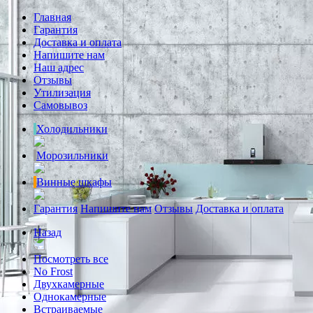
Главная
Гарантия
Доставка и оплата
Напишите нам
Наш адрес
Отзывы
Утилизация
Самовывоз
Холодильники
Морозильники
Винные шкафы
Гарантия
Напишите нам
Отзывы
Доставка и оплата
Назад
Посмотреть все
No Frost
Двухкамерные
Однокамерные
Встраиваемые