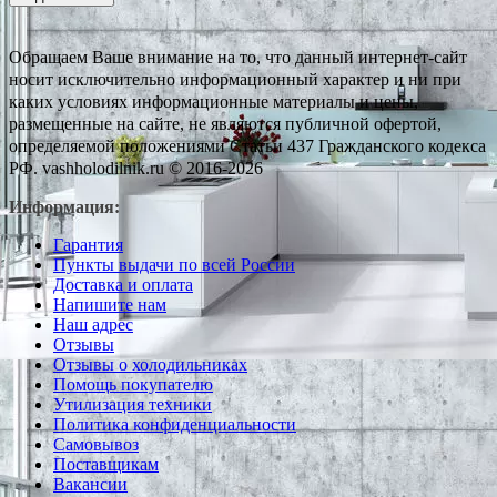
Обращаем Ваше внимание на то, что данный интернет-сайт
носит исключительно информационный характер и ни при
каких условиях информационные материалы и цены,
размещенные на сайте, не являются публичной офертой,
определяемой положениями Статьи 437 Гражданского кодекса
РФ. vashholodilnik.ru © 2016-2026
Информация:
Гарантия
Пункты выдачи по всей России
Доставка и оплата
Напишите нам
Наш адрес
Отзывы
Отзывы о холодильниках
Помощь покупателю
Утилизация техники
Политика конфиденциальности
Самовывоз
Поставщикам
Вакансии