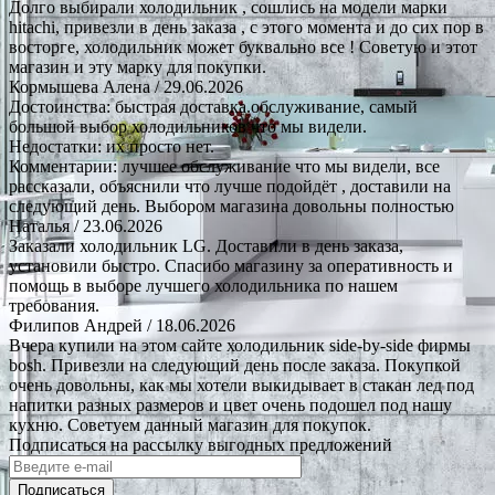
Долго выбирали холодильник , сошлись на модели марки
hitachi, привезли в день заказа , с этого момента и до сих пор в
восторге, холодильник может буквально все ! Советую и этот
магазин и эту марку для покупки.
Кормышева Алена
/ 29.06.2026
Достоинства: быстрая доставка.обслуживание, самый
большой выбор холодильников что мы видели.
Недостатки: их просто нет.
Комментарии: лучшее обслуживание что мы видели, все
рассказали, объяснили что лучше подойдёт , доставили на
следующий день. Выбором магазина довольны полностью
Наталья
/ 23.06.2026
Заказали холодильник LG. Доставили в день заказа,
установили быстро. Спасибо магазину за оперативность и
помощь в выборе лучшего холодильника по нашем
требования.
Филипов Андрей
/ 18.06.2026
Вчера купили на этом сайте холодильник side-by-side фирмы
bosh. Привезли на следующий день после заказа. Покупкой
очень довольны, как мы хотели выкидывает в стакан лед под
напитки разных размеров и цвет очень подошел под нашу
кухню. Советуем данный магазин для покупок.
Подписаться на рассылку выгодных предложений
Подписаться