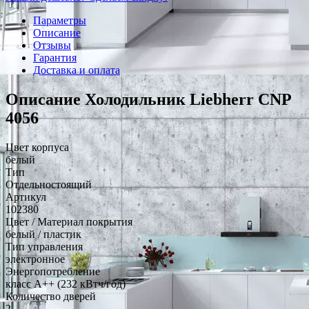
Параметры
Описание
Отзывы
Гарантия
Доставка и оплата
Описание Холодильник Liebherr CNP
4056
Цвет корпуса
белый
Тип
Отдельностоящий
Артикул
102380
Цвет / Материал покрытия
белый / пластик
Тип управления
электронное
Энергопотребление
класс A++ (232 кВтч/год)
Количество дверей
2