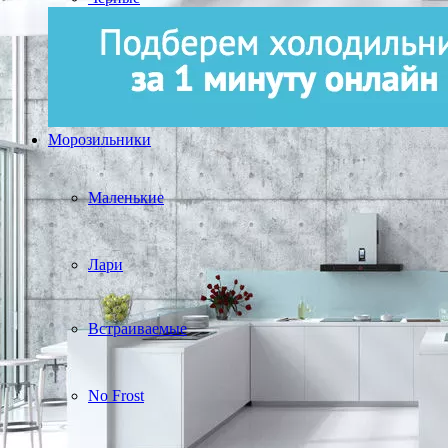
Морозильники
Маленькие
Лари
Встраиваемые
No Frost