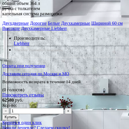
общий объем 364 л
ручка с толкателем
капельная система разморозки
Двухдверные
Дорогие
Белые
Двухкамерные
Шириной 60 см
Высокие
Двухкамерные Liebherr
Производитель:
Liebherr
*Наличие уточняйте у менеджера
Оплата при получении
Доставим сегодня по Москве и МО
Возможность возврата в течение 14 дней
(0 голосов)
Просмотреть отзывы
62580
руб.
Кол-во:
−
+
Купить
Купить в один клик
Нашли дешевле? Сделаем скидку!