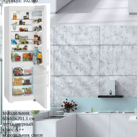
Артикул:
102380
холодильник
60x63x201.1 см
двухкамерный
класс A++
морозильник снизу