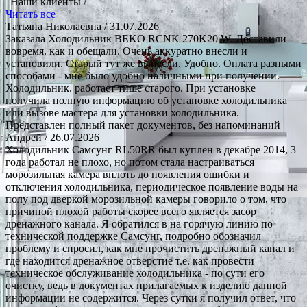
Наши клиенты /
Читать все
Татьяна Николаевна
/ 31.07.2026
Заказала Холодильник BEKO RCNK 270K20 W. Доставили
вовремя. как и обещали. Очень аккуратно внесли и
установили. Старый тут же вынесли. Удобно. Оплата разными
способами - мне было удобно наличными при получении.
Холодильник. работает тише старого. При установке
получила полную информацию об установке холодильника
или вызове мастера для установки холодильника.
Представлен полный пакет документов, без напоминаний
Андрей
/ 26.07.2026
Холодильник Самсунг RL50RR был куплен в декабре 2014, 3
года работал не плохо, но потом стала настраиваться
морозильная камера вплоть до появления ошибки и
отключения холодильника, периодическое появление воды на
полу под дверкой морозильной камеры говорило о том, что
причиной плохой работы скорее всего является засор
дренажного канала. Я обратился в на горячую линию по
технической поддержке Самсунг, подробно обозначил
проблему и спросил, как мне прочистить дренажный канал и
где находится дренажное отверстие т.е. как провести
техническое обслуживание холодильника - по сути его
очистку, ведь в документах прилагаемых к изделию данной
информации не содержится. Через сутки я получил ответ, что