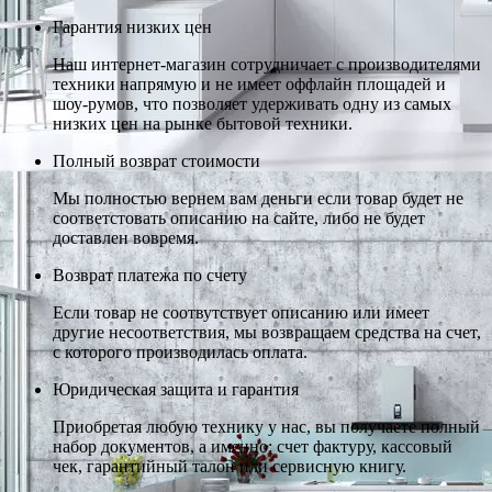
Гарантия низких цен
Наш интернет-магазин сотрудничает с производителями
техники напрямую и не имеет оффлайн площадей и
шоу-румов, что позволяет удерживать одну из самых
низких цен на рынке бытовой техники.
Полный возврат стоимости
Мы полностью вернем вам деньги если товар будет не
соответстовать описанию на сайте, либо не будет
доставлен вовремя.
Возврат платежа по счету
Если товар не соотвутствует описанию или имеет
другие несоответствия, мы возвращаем средства на счет,
с которого производилась оплата.
Юридическая защита и гарантия
Приобретая любую технику у нас, вы получаете полный
набор документов, а именно: счет фактуру, кассовый
чек, гарантийный талон или сервисную книгу.