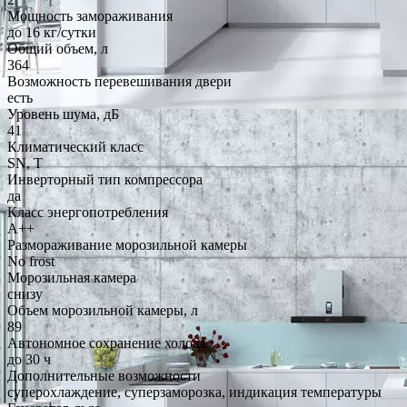
Мощность замораживания
до 16 кг/cутки
Общий объем, л
364
Возможность перевешивания двери
есть
Уровень шума, дБ
41
Климатический класс
SN, T
Инверторный тип компрессора
да
Класс энергопотребления
A++
Размораживание морозильной камеры
No frost
Морозильная камера
снизу
Объем морозильной камеры, л
89
Автономное сохранение холода
до 30 ч
Дополнительные возможности
суперохлаждение, суперзаморозка, индикация температуры