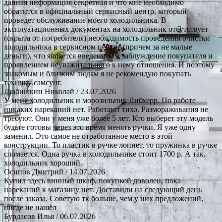
данная информация секретная и что мне необходимо
обратится в официальный сервисный центр, который
проведет обслуживание моего холодильника. В
эксплуатационных документах на холодильник отсутствует
(скрыта от потребителя) необходимость проведения очистки
холодильника в сервисном центре (причем за не малые
деньги), что является введением в заблуждение покупателя и
проявлением неуважительного к нему отношения. И поэтому
знакомым и близким людям я не рекомендую покупать
технику самсунг.
Любишкин Николай
/ 23.07.2026
У меня холодильник и морозильник Либхерр. По работе
никаких нареканий нет. Работают тихо. Размораживания не
требуют. Они у меня уже более 5 лет. Кто выберет эту модель
будьте готовы через это время менять ручки. Я уже одну
заменил. Это самое не отработанное место в этой
конструкции. То пластик в ручке лопнет, то пружинка в ручке
сломается. Одна ручка в холодильнике стоит 1700 р. А так,
холодильник хороший.
Осипов Дмитрий
/ 14.07.2026
Купил здесь винный шкаф, покупкой доволен, пока
нареканий к магазину нет. Доставили на следующий день
после заказа. Советую тк больше, чем у них предложений,
нигде не нашёл
Бурдасов Илья
/ 06.07.2026