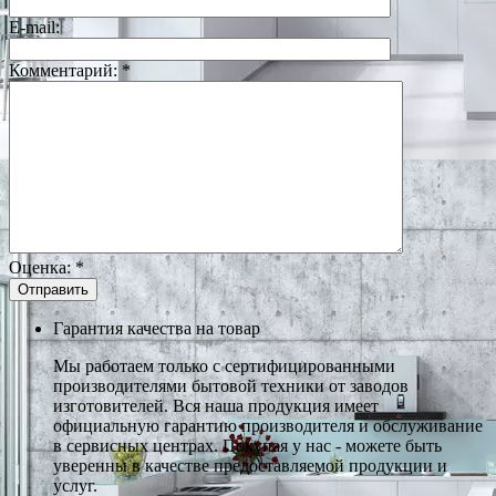
E-mail:
Комментарий:
*
Оценка:
*
Гарантия качества на товар
Мы работаем только с сертифицированными
производителями бытовой техники от заводов
изготовителей. Вся наша продукция имеет
официальную гарантию производителя и обслуживание
в сервисных центрах. Покупая у нас - можете быть
уверенны в качестве предоставляемой продукции и
услуг.