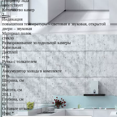
Генератор льда
отсутствует
Количество камер
2
Индикация
повышения температуры – световая и звуковая, открытой
двери – звуковая
Материал полок
стекло
Размораживание холодильной камеры
Капельная
Дисплей
есть
Ручка с толкателем
есть
Аккумулятор холода в комплекте
есть
Ширина, см
60
Высота, см
201.1
Глубина, см
63
Оставьте отзыв
Имя:
*