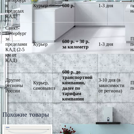
Петербург
П
в
Курьер
600 р.
1-3 дня
п
пределах
н
КАД
Санкт-
Петербург
за
П
600 р. + 30 р.
пределами
Курьер
1-3 дня
п
за километр
КАД (2-5
н
км от
КАД)
600 р. до
транспортной
Другие
3-10 дня (в
Курьер,
компании,
П
регионы
зависимости
самовывоз
далее по
п
России
от региона)
тарифам
компании
Похожие товары