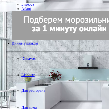
Бирюса
Atlant
Винные шкафы
Dunavox
Liebherr
Для ресторана
Для дома