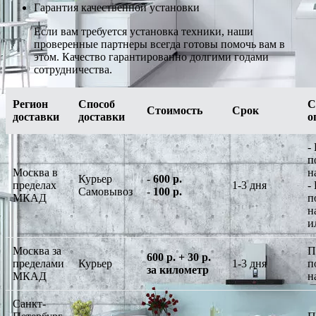
Гарантия качественной установки
Если вам требуется установка техники, наши
проверенные партнеры всегда готовы помочь вам в
этом. Качество гарантированно долгими годами
сотрудничества.
Регион
Способ
С
Стоимость
Срок
доставки
доставки
о
-
п
Москва в
н
Курьер
-
600 р.
пределах
1-3 дня
-
Самовывоз
-
100 р.
МКАД
п
н
и
Москва за
П
600 р. + 30 р.
пределами
Курьер
1-3 дня
п
за километр
МКАД
н
Санкт-