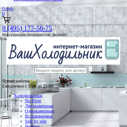
0
руб.
0
8 (495) 177-56-75
Консультация специалистов. Звоните!
Обратный звонок
Время работы:
Ежедневно с 9:00 до 21:00
Холодильники
No Frost
Двухкамерные
Однокамерные
Встраиваемые
Side by side
Черные