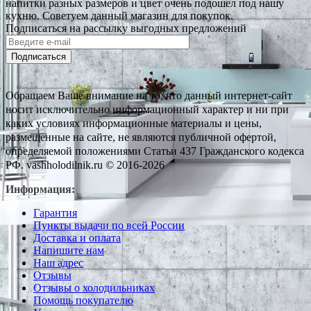
напитки разных размеров и цвет очень подошел под нашу
кухню. Советуем данный магазин для покупок.
Подписаться на рассылку выгодных предложений
Подписаться
Обращаем Ваше внимание на то, что данный интернет-сайт
носит исключительно информационный характер и ни при
каких условиях информационные материалы и цены,
размещенные на сайте, не являются публичной офертой,
определяемой положениями Статьи 437 Гражданского кодекса
РФ. vashholodilnik.ru © 2016-2026
Информация:
Гарантия
Пункты выдачи по всей России
Доставка и оплата
Напишите нам
Наш адрес
Отзывы
Отзывы о холодильниках
Помощь покупателю