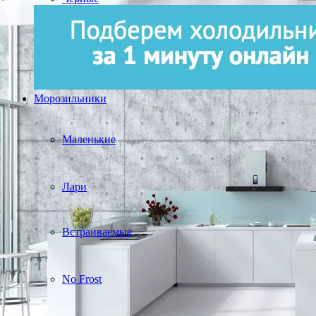
Морозильники
Маленькие
Лари
Встраиваемые
No Frost