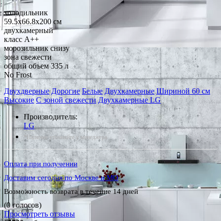
холодильник
59.5x66.8x200 см
двухкамерный
класс A++
морозильник снизу
зона свежести
общий объем 335 л
No Frost
Двухдверные
Дорогие
Белые
Двухкамерные
Шириной 60 см
Высокие
С зоной свежести
Двухкамерные LG
Производитель:
LG
*Наличие уточняйте у менеджера
Оплата при получении
Доставим сегодня по Москве и МО
Возможность возврата в течение 14 дней
(0 голосов)
Просмотреть отзывы