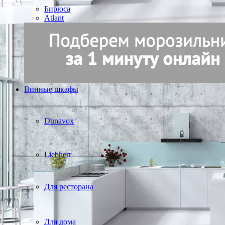
Бирюса
Atlant
Винные шкафы
Dunavox
Liebherr
Для ресторана
Для дома