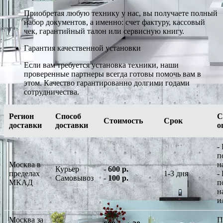
Приобретая любую технику у нас, вы получаете полный
набор документов, а именно: счет фактуру, кассовый
чек, гарантийный талон или сервисную книгу.
Гарантия качественной установки
Если вам требуется установка техники, наши
проверенные партнеры всегда готовы помочь вам в
этом. Качество гарантированно долгими годами
сотрудничества.
Регион
Способ
С
Стоимость
Срок
доставки
доставки
о
-
п
Москва в
н
Курьер
-
600 р.
пределах
1-3 дня
-
Самовывоз
-
100 р.
МКАД
п
н
и
Москва за
П