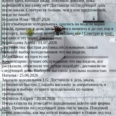
Купил здесь винный шкаф, покупкой доволен, пока
нареканий к магазину нет. Доставили на следующий день
после заказа. Советую тк больше, чем у них предложений,
нигде не нашёл
Бурдасов Илья
/ 08.07.2026
Долго выбирали холодильник , сошлись на модели марки
hitachi, привезли в день заказа , с этого момента и до сих пор в
восторге, холодильник может буквально все ! Советую и этот
магазин и эту марку для покупки.
Кормышева Алена
/ 01.07.2026
Достоинства: быстрая доставка.обслуживание, самый
большой выбор холодильников что мы видели.
Недостатки: их просто нет.
Комментарии: лучшее обслуживание что мы видели, все
рассказали, объяснили что лучше подойдёт , доставили на
следующий день. Выбором магазина довольны полностью
Наталья
/ 25.06.2026
Заказали холодильник LG. Доставили в день заказа,
установили быстро. Спасибо магазину за оперативность и
помощь в выборе лучшего холодильника по нашем
требования.
Филипов Андрей
/ 20.06.2026
Вчера купили на этом сайте холодильник side-by-side фирмы
bosh. Привезли на следующий день после заказа. Покупкой
очень довольны, как мы хотели выкидывает в стакан лед под