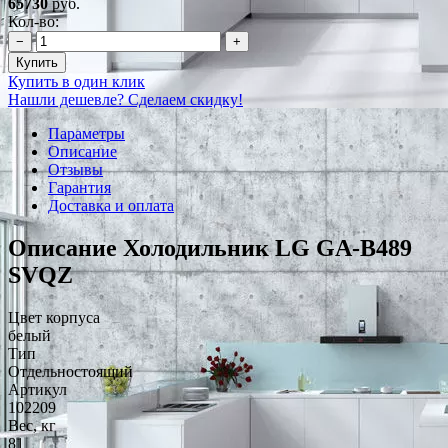
65730
руб.
Кол-во:
−
+
Купить
Купить в один клик
Нашли дешевле? Сделаем скидку!
Параметры
Описание
Отзывы
Гарантия
Доставка и оплата
Описание Холодильник LG GA-B489
SVQZ
Цвет корпуса
белый
Тип
Отдельностоящий
Артикул
102209
Вес, кг
81