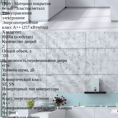
Цвет / Материал покрытия
белый / пластик/металл
Тип управления
электронное
Энергопотребление
класс A++ (257 кВтч/год)
Хладагент
R600a (изобутан)
Количество дверей
2
Общий объем, л
335
Возможность перевешивания двери
есть
Уровень шума, дБ
40
Климатический класс
ST, SN
Инверторный тип компрессора
да
Класс энергопотребления
A++
Размораживание морозильной камеры
No frost
Морозильная камера