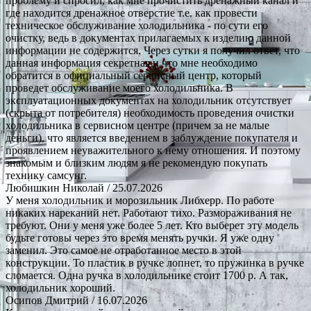
проблему и спросил, как мне прочистить дренажный канал и
где находится дренажное отверстие т.е. как провести
техническое обслуживание холодильника - по сути его
очистку, ведь в документах прилагаемых к изделию данной
информации не содержится. Через сутки я получил ответ, что
данная информация секретная и что мне необходимо
обратится в официальный сервисный центр, который
проведет обслуживание моего холодильника. В
эксплуатационных документах на холодильник отсутствует
(скрыта от потребителя) необходимость проведения очистки
холодильника в сервисном центре (причем за не малые
деньги), что является введением в заблуждение покупателя и
проявлением неуважительного к нему отношения. И поэтому
знакомым и близким людям я не рекомендую покупать
технику самсунг.
Любишкин Николай
/ 25.07.2026
У меня холодильник и морозильник Либхерр. По работе
никаких нареканий нет. Работают тихо. Размораживания не
требуют. Они у меня уже более 5 лет. Кто выберет эту модель
будьте готовы через это время менять ручки. Я уже одну
заменил. Это самое не отработанное место в этой
конструкции. То пластик в ручке лопнет, то пружинка в ручке
сломается. Одна ручка в холодильнике стоит 1700 р. А так,
холодильник хороший.
Осипов Дмитрий
/ 16.07.2026