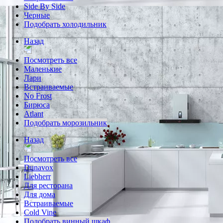
Side By Side
Черные
Подобрать холодильник
Назад
Посмотреть все
Маленькие
Лари
Встраиваемые
No Frost
Бирюса
Atlant
Подобрать морозильник
Назад
Посмотреть все
Dunavox
Liebherr
Для ресторана
Для дома
Встраиваемые
Cold Vine
Подобрать винный шкаф