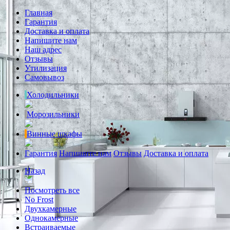
Главная
Гарантия
Доставка и оплата
Напишите нам
Наш адрес
Отзывы
Утилизация
Самовывоз
Холодильники
Морозильники
Винные шкафы
Гарантия
Напишите нам
Отзывы
Доставка и оплата
Назад
Посмотреть все
No Frost
Двухкамерные
Однокамерные
Встраиваемые