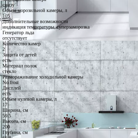
снизу
Объем морозильной камеры, л
105
Дополнительные возможности
индикация температуры, суперзаморозка
Генератор льда
отсутствует
Количество камер
2
Защита от детей
есть
Материал полок
стекло
Размораживание холодильной камеры
No frost
Дисплей
есть
Объем нулевой камеры, л
17
Ширина, см
59.5
Высота, см
200
Глубина, см
66.8