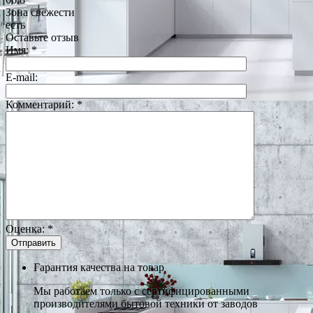
Зона свежести
есть
Оставьте отзыв
Имя:
*
E-mail:
Комментарий:
*
Оценка:
*
Гарантия качества на товар
Мы работаем только с сертифицированными
производителями бытовой техники от заводов