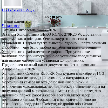
LG GA-B489 SVQZ
65730
руб.
Наши клиенты /
Читать все
Татьяна Николаевна
/ 02.08.2026
Заказала Холодильник BEKO RCNK 270K20 W. Доставили
вовремя. как и обещали. Очень аккуратно внесли и
установили. Старый тут же вынесли. Удобно. Оплата разными
способами - мне было удобно наличными при получении.
Холодильник. работает тише старого. При установке
получила полную информацию об установке холодильника
или вызове мастера для установки холодильника.
Представлен полный пакет документов, без напоминаний
Андрей
/ 28.07.2026
Холодильник Самсунг RL50RR был куплен в декабре 2014, 3
года работал не плохо, но потом стала настраиваться
морозильная камера вплоть до появления ошибки и
отключения холодильника, периодическое появление воды на
полу под дверкой морозильной камеры говорило о том, что
причиной плохой работы скорее всего является засор
дренажного канала. Я обратился в на горячую линию по
технической поддержке Самсунг, подробно обозначил