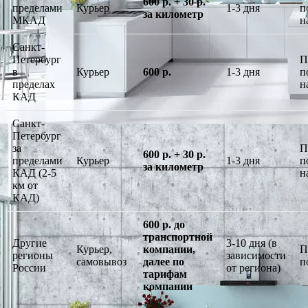
600 р. + 30 р.
пределами
Курьер
1-3 дня
п
за километр
МКАД
н
Санкт-
Петербург
П
в
Курьер
600 р.
1-3 дня
п
пределах
н
КАД
Санкт-
Петербург
за
П
600 р. + 30 р.
пределами
Курьер
1-3 дня
п
за километр
КАД (2-5
н
км от
КАД)
600 р. до
транспортной
Другие
3-10 дня (в
Курьер,
компании,
П
регионы
зависимости
самовывоз
далее по
п
России
от региона)
тарифам
компании