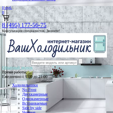
0
руб.
0
8 (495) 177-56-75
Консультация специалистов. Звоните!
Обратный звонок
Время работы:
Ежедневно с 9:00 до 21:00
Холодильники
No Frost
Двухкамерные
Однокамерные
Встраиваемые
Side by side
Черные