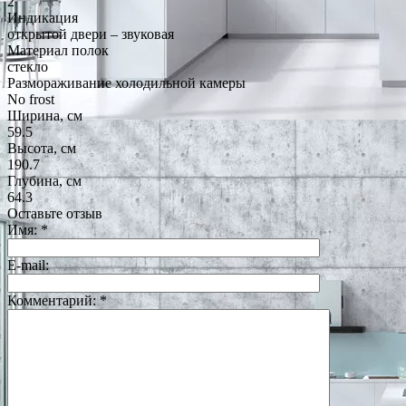
2
Индикация
открытой двери – звуковая
Материал полок
стекло
Размораживание холодильной камеры
No frost
Ширина, см
59.5
Высота, см
190.7
Глубина, см
64.3
Оставьте отзыв
Имя:
*
E-mail:
Комментарий:
*