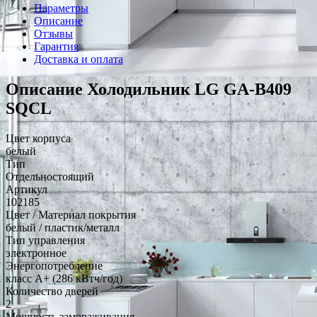
Параметры
Описание
Отзывы
Гарантия
Доставка и оплата
Описание Холодильник LG GA-B409
SQCL
Цвет корпуса
белый
Тип
Отдельностоящий
Артикул
102185
Цвет / Материал покрытия
белый / пластик/металл
Тип управления
электронное
Энергопотребление
класс A+ (286 кВтч/год)
Количество дверей
2
Мощность замораживания