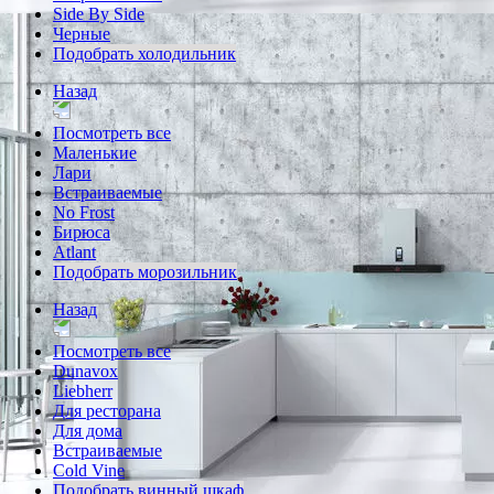
Side By Side
Черные
Подобрать холодильник
Назад
Посмотреть все
Маленькие
Лари
Встраиваемые
No Frost
Бирюса
Atlant
Подобрать морозильник
Назад
Посмотреть все
Dunavox
Liebherr
Для ресторана
Для дома
Встраиваемые
Cold Vine
Подобрать винный шкаф