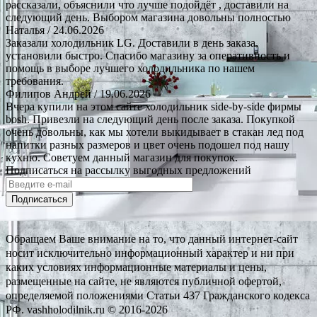
рассказали, объяснили что лучше подойдёт , доставили на
следующий день. Выбором магазина довольны полностью
Наталья
/ 24.06.2026
Заказали холодильник LG. Доставили в день заказа,
установили быстро. Спасибо магазину за оперативность и
помощь в выборе лучшего холодильника по нашем
требования.
Филипов Андрей
/ 19.06.2026
Вчера купили на этом сайте холодильник side-by-side фирмы
bosh. Привезли на следующий день после заказа. Покупкой
очень довольны, как мы хотели выкидывает в стакан лед под
напитки разных размеров и цвет очень подошел под нашу
кухню. Советуем данный магазин для покупок.
Подписаться на рассылку выгодных предложений
Подписаться
Обращаем Ваше внимание на то, что данный интернет-сайт
носит исключительно информационный характер и ни при
каких условиях информационные материалы и цены,
размещенные на сайте, не являются публичной офертой,
определяемой положениями Статьи 437 Гражданского кодекса
РФ. vashholodilnik.ru © 2016-2026