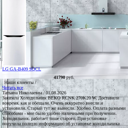
LG GA-B409 SQCL
41790
руб.
Наши клиенты /
Читать все
Татьяна Николаевна
/ 01.08.2026
Заказала Холодильник BEKO RCNK 270K20 W. Доставили
вовремя. как и обещали. Очень аккуратно внесли и
установили. Старый тут же вынесли. Удобно. Оплата разными
способами - мне было удобно наличными при получении.
Холодильник. работает тише старого. При установке
получила полную информацию об установке холодильника