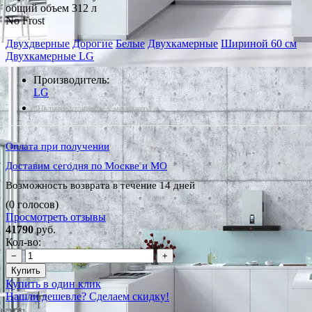
общий объем 312 л
No Frost
Двухдверные
Дорогие
Белые
Двухкамерные
Шириной 60 см
Двухкамерные LG
Производитель:
LG
*Наличие уточняйте у менеджера
Оплата при получении
Доставим сегодня по Москве и МО
Возможность возврата в течение 14 дней
(0 голосов)
Просмотреть отзывы
41790
руб.
Кол-во:
−
+
Купить
Купить в один клик
Нашли дешевле? Сделаем скидку!