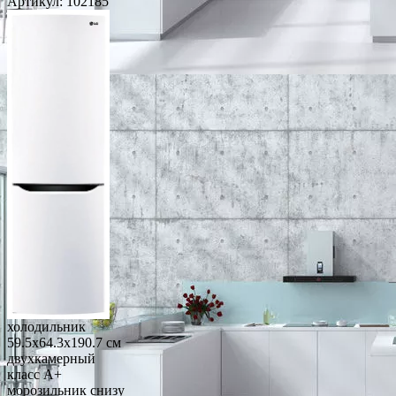
Артикул:
102185
холодильник
59.5x64.3x190.7 см
двухкамерный
класс A+
морозильник снизу