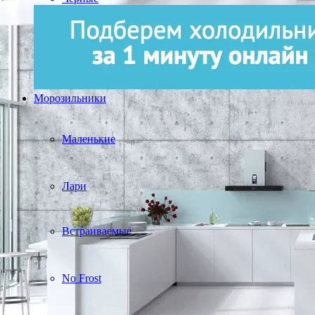
Морозильники
Маленькие
Лари
Встраиваемые
No Frost