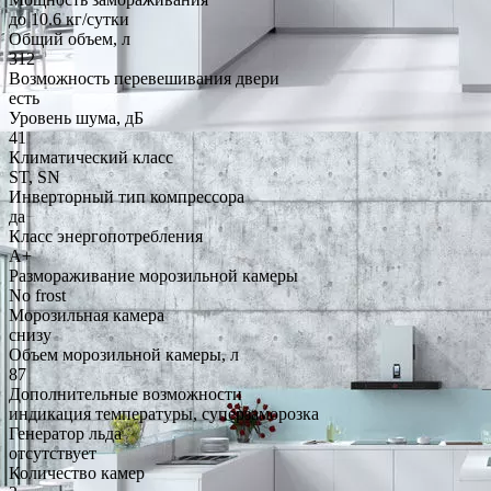
до 10.6 кг/cутки
Общий объем, л
312
Возможность перевешивания двери
есть
Уровень шума, дБ
41
Климатический класс
ST, SN
Инверторный тип компрессора
да
Класс энергопотребления
A+
Размораживание морозильной камеры
No frost
Морозильная камера
снизу
Объем морозильной камеры, л
87
Дополнительные возможности
индикация температуры, суперзаморозка
Генератор льда
отсутствует
Количество камер