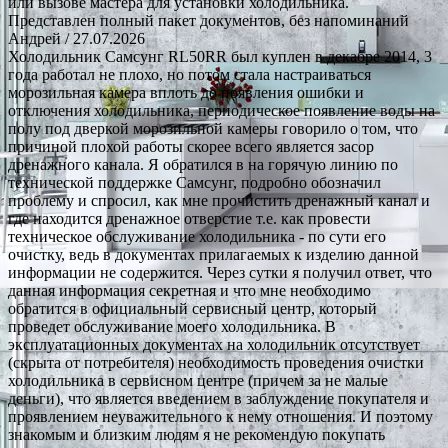
или вызове мастера для установки холодильника.
Представлен полный пакет документов, без напоминаний
Андрей
/ 27.07.2026
Холодильник Самсунг RL50RR был куплен в декабре 2014, 3
года работал не плохо, но потом стала настраиваться
морозильная камера вплоть до появления ошибки и
отключения холодильника, периодическое появление воды на
полу под дверкой морозильной камеры говорило о том, что
причиной плохой работы скорее всего является засор
дренажного канала. Я обратился в на горячую линию по
технической поддержке Самсунг, подробно обозначил
проблему и спросил, как мне прочистить дренажный канал и
где находится дренажное отверстие т.е. как провести
техническое обслуживание холодильника - по сути его
очистку, ведь в документах прилагаемых к изделию данной
информации не содержится. Через сутки я получил ответ, что
данная информация секретная и что мне необходимо
обратится в официальный сервисный центр, который
проведет обслуживание моего холодильника. В
эксплуатационных документах на холодильник отсутствует
(скрыта от потребителя) необходимость проведения очистки
холодильника в сервисном центре (причем за не малые
деньги), что является введением в заблуждение покупателя и
проявлением неуважительного к нему отношения. И поэтому
знакомым и близким людям я не рекомендую покупать