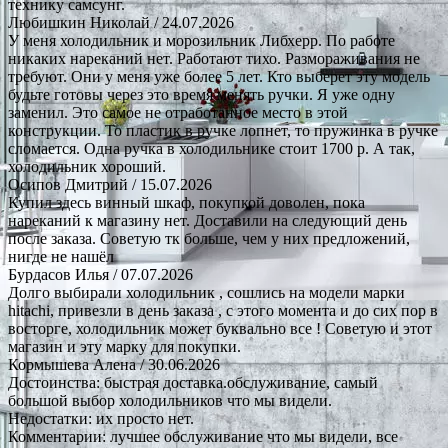
технику самсунг.
Любишкин Николай
/ 24.07.2026
У меня холодильник и морозильник Либхерр. По работе
никаких нареканий нет. Работают тихо. Размораживания не
требуют. Они у меня уже более 5 лет. Кто выберет эту модель
будьте готовы через это время менять ручки. Я уже одну
заменил. Это самое не отработанное место в этой
конструкции. То пластик в ручке лопнет, то пружинка в ручке
сломается. Одна ручка в холодильнике стоит 1700 р. А так,
холодильник хороший.
Осипов Дмитрий
/ 15.07.2026
Купил здесь винный шкаф, покупкой доволен, пока
нареканий к магазину нет. Доставили на следующий день
после заказа. Советую тк больше, чем у них предложений,
нигде не нашёл
Бурдасов Илья
/ 07.07.2026
Долго выбирали холодильник , сошлись на модели марки
hitachi, привезли в день заказа , с этого момента и до сих пор в
восторге, холодильник может буквально все ! Советую и этот
магазин и эту марку для покупки.
Кормышева Алена
/ 30.06.2026
Достоинства: быстрая доставка.обслуживание, самый
большой выбор холодильников что мы видели.
Недостатки: их просто нет.
Комментарии: лучшее обслуживание что мы видели, все