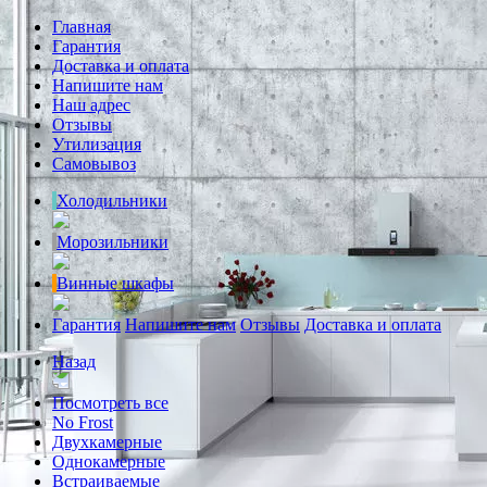
Главная
Гарантия
Доставка и оплата
Напишите нам
Наш адрес
Отзывы
Утилизация
Самовывоз
Холодильники
Морозильники
Винные шкафы
Гарантия
Напишите нам
Отзывы
Доставка и оплата
Назад
Посмотреть все
No Frost
Двухкамерные
Однокамерные
Встраиваемые