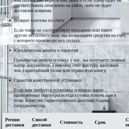
Мы полностью вернем вам деньги если товар будет не
соответстовать описанию на сайте, либо не будет
доставлен вовремя.
Возврат платежа по счету
Если товар не соотвутствует описанию или имеет
другие несоответствия, мы возвращаем средства на счет,
с которого производилась оплата.
Юридическая защита и гарантия
Приобретая любую технику у нас, вы получаете полный
набор документов, а именно: счет фактуру, кассовый
чек, гарантийный талон или сервисную книгу.
Гарантия качественной установки
Если вам требуется установка техники, наши
проверенные партнеры всегда готовы помочь вам в
этом. Качество гарантированно долгими годами
сотрудничества.
Регион
Способ
С
Стоимость
Срок
доставки
доставки
о