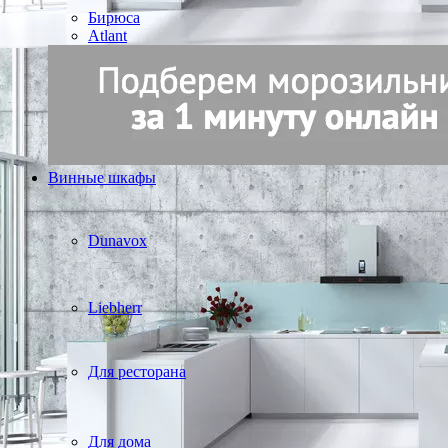
Бирюса
Atlant
Винные шкафы
Dunavox
Liebherr
Для ресторана
Для дома