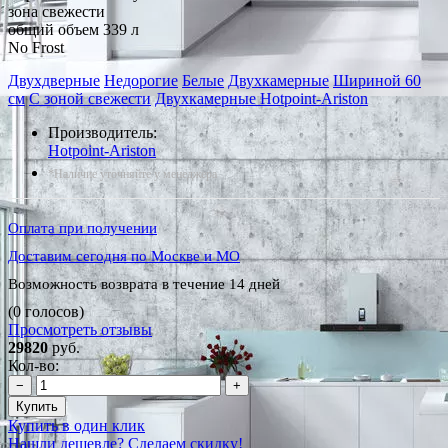
зона свежести
общий объем 339 л
No Frost
Двухдверные
Недорогие
Белые
Двухкамерные
Шириной 60
см
С зоной свежести
Двухкамерные Hotpoint-Ariston
Производитель:
Hotpoint-Ariston
*Наличие уточняйте у менеджера
Оплата при получении
Доставим сегодня по Москве и МО
Возможность возврата в течение 14 дней
(0 голосов)
Просмотреть отзывы
29820
руб.
Кол-во:
−
+
Купить
Купить в один клик
Нашли дешевле? Сделаем скидку!