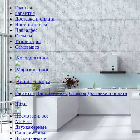
Главная
Гарантия
Доставка и оплата
Напишите нам
Наш адрес
Отзывы
Утилизация
Самовывоз
Холодильники
Морозильники
Винные шкафы
Гарантия
Напишите нам
Отзывы
Доставка и оплата
Назад
Посмотреть все
No Frost
Двухкамерные
Однокамерные
Встраиваемые