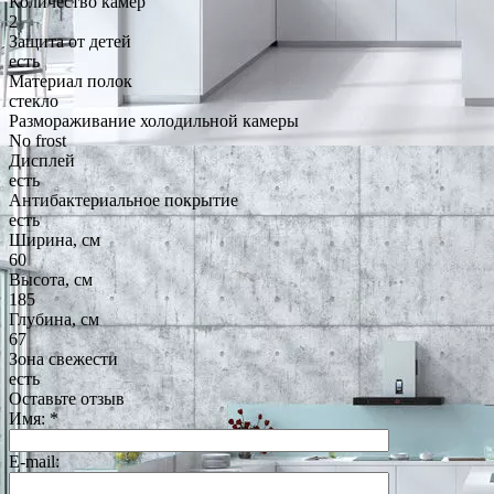
Количество камер
2
Защита от детей
есть
Материал полок
стекло
Размораживание холодильной камеры
No frost
Дисплей
есть
Антибактериальное покрытие
есть
Ширина, см
60
Высота, см
185
Глубина, см
67
Зона свежести
есть
Оставьте отзыв
Имя:
*
E-mail: