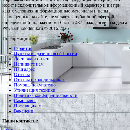
носит исключительно информационный характер и ни при
каких условиях информационные материалы и цены,
размещенные на сайте, не являются публичной офертой,
определяемой положениями Статьи 437 Гражданского кодекса
РФ. vashholodilnik.ru © 2016-2026
Информация:
Гарантия
Пункты выдачи по всей России
Доставка и оплата
Напишите нам
Наш адрес
Отзывы
Отзывы о холодильниках
Помощь покупателю
Утилизация техники
Политика конфиденциальности
Самовывоз
Поставщикам
Вакансии
Наши контакты: