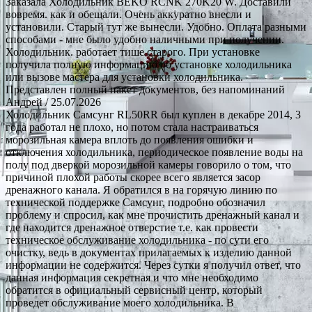
Заказала Холодильник BEKO RCNK 270K20 W. Доставили
вовремя. как и обещали. Очень аккуратно внесли и
установили. Старый тут же вынесли. Удобно. Оплата разными
способами - мне было удобно наличными при получении.
Холодильник. работает тише старого. При установке
получила полную информацию об установке холодильника
или вызове мастера для установки холодильника.
Представлен полный пакет документов, без напоминаний
Андрей
/ 25.07.2026
Холодильник Самсунг RL50RR был куплен в декабре 2014, 3
года работал не плохо, но потом стала настраиваться
морозильная камера вплоть до появления ошибки и
отключения холодильника, периодическое появление воды на
полу под дверкой морозильной камеры говорило о том, что
причиной плохой работы скорее всего является засор
дренажного канала. Я обратился в на горячую линию по
технической поддержке Самсунг, подробно обозначил
проблему и спросил, как мне прочистить дренажный канал и
где находится дренажное отверстие т.е. как провести
техническое обслуживание холодильника - по сути его
очистку, ведь в документах прилагаемых к изделию данной
информации не содержится. Через сутки я получил ответ, что
данная информация секретная и что мне необходимо
обратится в официальный сервисный центр, который
проведет обслуживание моего холодильника. В