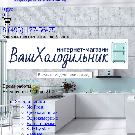
0
руб.
0
8 (495) 177-56-75
Консультация специалистов. Звоните!
Обратный звонок
Время работы:
Ежедневно с 9:00 до 21:00
Холодильники
No Frost
Двухкамерные
Однокамерные
Встраиваемые
Side by side
Черные