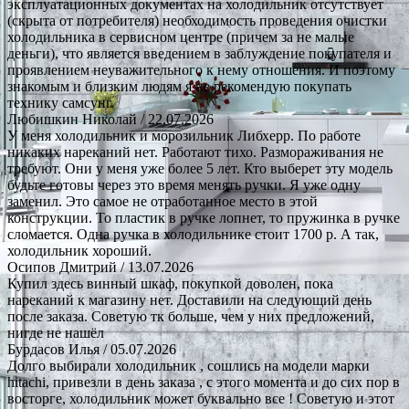
эксплуатационных документах на холодильник отсутствует
(скрыта от потребителя) необходимость проведения очистки
холодильника в сервисном центре (причем за не малые
деньги), что является введением в заблуждение покупателя и
проявлением неуважительного к нему отношения. И поэтому
знакомым и близким людям я не рекомендую покупать
технику самсунг.
Любишкин Николай
/ 22.07.2026
У меня холодильник и морозильник Либхерр. По работе
никаких нареканий нет. Работают тихо. Размораживания не
требуют. Они у меня уже более 5 лет. Кто выберет эту модель
будьте готовы через это время менять ручки. Я уже одну
заменил. Это самое не отработанное место в этой
конструкции. То пластик в ручке лопнет, то пружинка в ручке
сломается. Одна ручка в холодильнике стоит 1700 р. А так,
холодильник хороший.
Осипов Дмитрий
/ 13.07.2026
Купил здесь винный шкаф, покупкой доволен, пока
нареканий к магазину нет. Доставили на следующий день
после заказа. Советую тк больше, чем у них предложений,
нигде не нашёл
Бурдасов Илья
/ 05.07.2026
Долго выбирали холодильник , сошлись на модели марки
hitachi, привезли в день заказа , с этого момента и до сих пор в
восторге, холодильник может буквально все ! Советую и этот