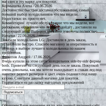
магазин и эту марку для покупки.
Кормышева Алена
/ 28.06.2026
Достоинства: быстрая доставка.обслуживание, самый
большой выбор холодильников что мы видели.
Недостатки: их просто нет.
Комментарии: лучшее обслуживание что мы видели, все
рассказали, объяснили что лучше подойдёт , доставили на
следующий день. Выбором магазина довольны полностью
Наталья
/ 22.06.2026
Заказали холодильник LG. Доставили в день заказа,
установили быстро. Спасибо магазину за оперативность и
помощь в выборе лучшего холодильника по нашем
требования.
Филипов Андрей
/ 17.06.2026
Вчера купили на этом сайте холодильник side-by-side фирмы
bosh. Привезли на следующий день после заказа. Покупкой
очень довольны, как мы хотели выкидывает в стакан лед под
напитки разных размеров и цвет очень подошел под нашу
кухню. Советуем данный магазин для покупок.
Подписаться на рассылку выгодных предложений
Подписаться
Обращаем Ваше внимание на то, что данный интернет-сайт