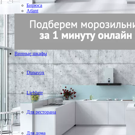
Бирюса
Atlant
Винные шкафы
Dunavox
Liebherr
Для ресторана
Для дома