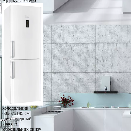
Артикул:
101800
холодильник
60x67x185 см
двухкамерный
класс A
морозильник снизу