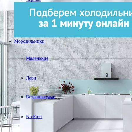
Морозильники
Маленькие
Лари
Встраиваемые
No Frost