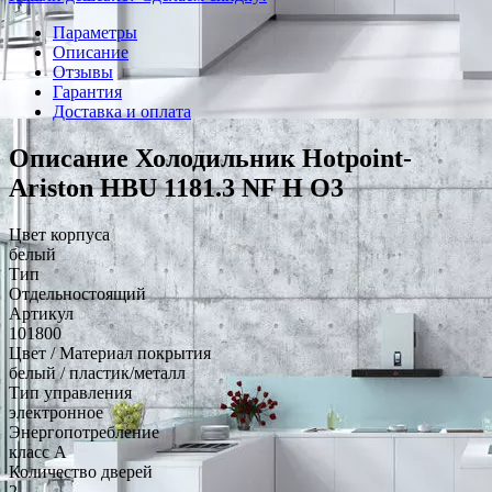
Параметры
Описание
Отзывы
Гарантия
Доставка и оплата
Описание Холодильник Hotpoint-
Ariston HBU 1181.3 NF H O3
Цвет корпуса
белый
Тип
Отдельностоящий
Артикул
101800
Цвет / Материал покрытия
белый / пластик/металл
Тип управления
электронное
Энергопотребление
класс A
Количество дверей
2