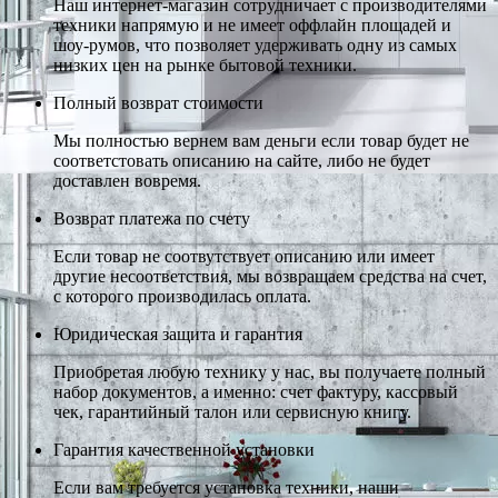
Наш интернет-магазин сотрудничает с производителями
техники напрямую и не имеет оффлайн площадей и
шоу-румов, что позволяет удерживать одну из самых
низких цен на рынке бытовой техники.
Полный возврат стоимости
Мы полностью вернем вам деньги если товар будет не
соответстовать описанию на сайте, либо не будет
доставлен вовремя.
Возврат платежа по счету
Если товар не соотвутствует описанию или имеет
другие несоответствия, мы возвращаем средства на счет,
с которого производилась оплата.
Юридическая защита и гарантия
Приобретая любую технику у нас, вы получаете полный
набор документов, а именно: счет фактуру, кассовый
чек, гарантийный талон или сервисную книгу.
Гарантия качественной установки
Если вам требуется установка техники, наши