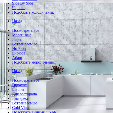
Side By Side
Черные
Подобрать холодильник
Назад
Посмотреть все
Маленькие
Лари
Встраиваемые
No Frost
Бирюса
Atlant
Подобрать морозильник
Назад
Посмотреть все
Dunavox
Liebherr
Для ресторана
Для дома
Встраиваемые
Cold Vine
Подобрать винный шкаф