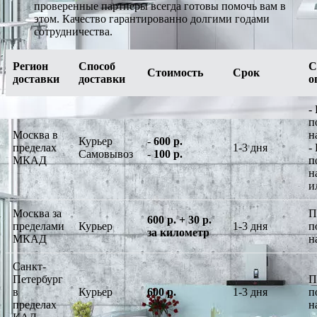
проверенные партнеры всегда готовы помочь вам в
этом. Качество гарантированно долгими годами
сотрудничества.
Регион
Способ
С
Стоимость
Срок
доставки
доставки
о
-
п
Москва в
н
Курьер
-
600 р.
пределах
1-3 дня
-
Самовывоз
-
100 р.
МКАД
п
н
и
Москва за
П
600 р. + 30 р.
пределами
Курьер
1-3 дня
п
за километр
МКАД
н
Санкт-
Петербург
П
в
Курьер
600 р.
1-3 дня
п
пределах
н