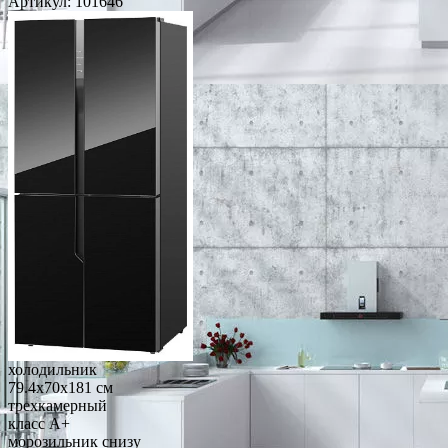
Артикул:
101646
холодильник
79.4x70x181 см
трехкамерный
класс A+
морозильник снизу