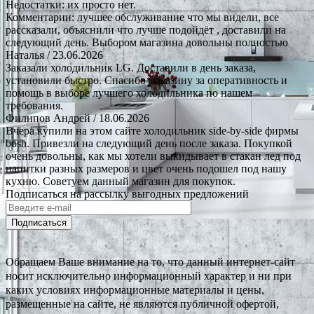
Недостатки: их просто нет.
Комментарии: лучшее обслуживание что мы видели, все
рассказали, объяснили что лучше подойдёт , доставили на
следующий день. Выбором магазина довольны полностью
Наталья
/ 23.06.2026
Заказали холодильник LG. Доставили в день заказа,
установили быстро. Спасибо магазину за оперативность и
помощь в выборе лучшего холодильника по нашем
требования.
Филипов Андрей
/ 18.06.2026
Вчера купили на этом сайте холодильник side-by-side фирмы
bosh. Привезли на следующий день после заказа. Покупкой
очень довольны, как мы хотели выкидывает в стакан лед под
напитки разных размеров и цвет очень подошел под нашу
кухню. Советуем данный магазин для покупок.
Подписаться на рассылку выгодных предложений
Подписаться
Обращаем Ваше внимание на то, что данный интернет-сайт
носит исключительно информационный характер и ни при
каких условиях информационные материалы и цены,
размещенные на сайте, не являются публичной офертой,