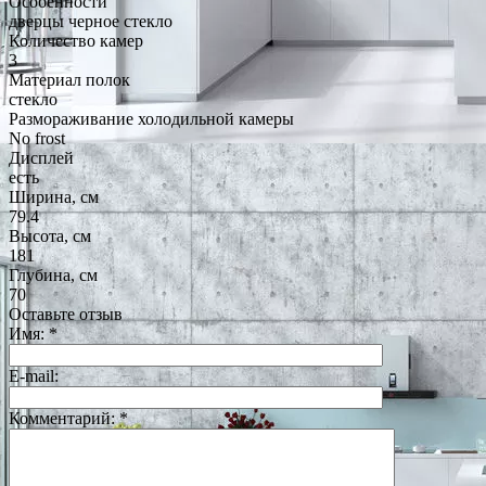
Особенности
дверцы черное стекло
Количество камер
3
Материал полок
стекло
Размораживание холодильной камеры
No frost
Дисплей
есть
Ширина, см
79.4
Высота, см
181
Глубина, см
70
Оставьте отзыв
Имя:
*
E-mail:
Комментарий:
*