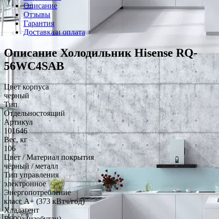
Описание
Отзывы
Гарантия
Доставка и оплата
Описание Холодильник Hisense RQ-
56WC4SAB
Цвет корпуса
черный
Тип
Отдельностоящий
Артикул
101646
Вес, кг
106
Цвет / Материал покрытия
чёрный / металл
Тип управления
электронное
Энергопотребление
класс A+ (373 кВтч/год)
Хладагент
R600a (изобутан)