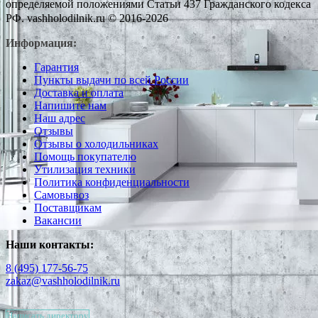
определяемой положениями Статьи 437 Гражданского кодекса
РФ. vashholodilnik.ru © 2016-2026
Информация:
Гарантия
Пункты выдачи по всей России
Доставка и оплата
Напишите нам
Наш адрес
Отзывы
Отзывы о холодильниках
Помощь покупателю
Утилизация техники
Политика конфиденциальности
Самовывоз
Поставщикам
Вакансии
Наши контакты:
8 (495) 177-56-75
zakaz@vashholodilnik.ru
Написать директору