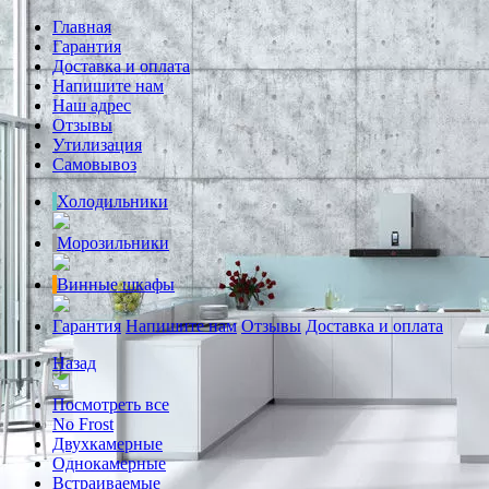
Главная
Гарантия
Доставка и оплата
Напишите нам
Наш адрес
Отзывы
Утилизация
Самовывоз
Холодильники
Морозильники
Винные шкафы
Гарантия
Напишите нам
Отзывы
Доставка и оплата
Назад
Посмотреть все
No Frost
Двухкамерные
Однокамерные
Встраиваемые