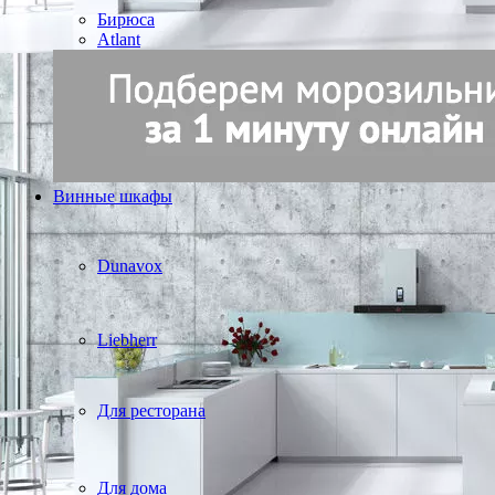
Бирюса
Atlant
Винные шкафы
Dunavox
Liebherr
Для ресторана
Для дома