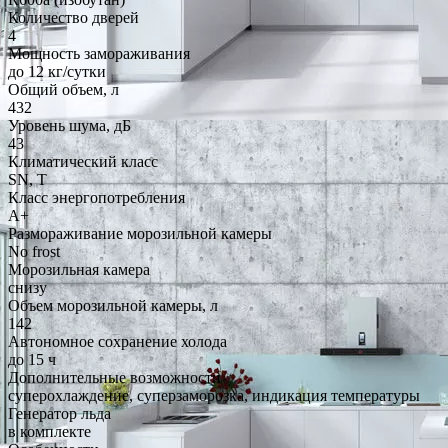
Количество дверей
4
Мощность замораживания
до 12 кг/cутки
Общий объем, л
432
Уровень шума, дБ
43
Климатический класс
SN, T
Класс энергопотребления
A+
Размораживание морозильной камеры
No frost
Морозильная камера
снизу
Объем морозильной камеры, л
142
Автономное сохранение холода
до 15 ч
Дополнительные возможности
суперохлаждение, суперзаморозка, индикация температуры
Генератор льда
в комплекте