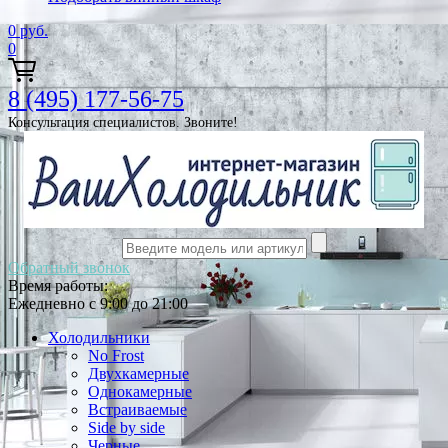
0
руб.
0
8 (495) 177-56-75
Консультация специалистов. Звоните!
Обратный звонок
Время работы:
Ежедневно с 9:00 до 21:00
Холодильники
No Frost
Двухкамерные
Однокамерные
Встраиваемые
Side by side
Черные