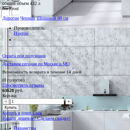
общий объем 432 л
No Frost
Дорогие
Черные
Шириной 80 см
Производитель:
Hisense
*Наличие уточняйте у менеджера
Оплата при получении
Доставим сегодня по Москве и МО
Возможность возврата в течение 14 дней
(0 голосов)
Просмотреть отзывы
63620
руб.
Кол-во:
−
+
Купить
Купить в один клик
Нашли дешевле? Сделаем скидку!
Параметры