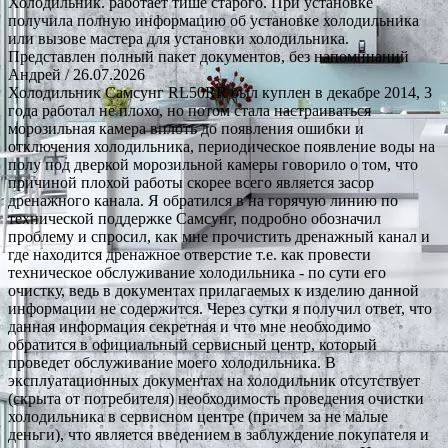
Холодильник. работает тише старого. При установке
получила полную информацию об установке холодильника
или вызове мастера для установки холодильника.
Представлен полный пакет документов, без напоминаний
Андрей
/ 26.07.2026
Холодильник Самсунг RL50RR был куплен в декабре 2014, 3
года работал не плохо, но потом стала настраиваться
морозильная камера вплоть до появления ошибки и
отключения холодильника, периодическое появление воды на
полу под дверкой морозильной камеры говорило о том, что
причиной плохой работы скорее всего является засор
дренажного канала. Я обратился в на горячую линию по
технической поддержке Самсунг, подробно обозначил
проблему и спросил, как мне прочистить дренажный канал и
где находится дренажное отверстие т.е. как провести
техническое обслуживание холодильника - по сути его
очистку, ведь в документах прилагаемых к изделию данной
информации не содержится. Через сутки я получил ответ, что
данная информация секретная и что мне необходимо
обратится в официальный сервисный центр, который
проведет обслуживание моего холодильника. В
эксплуатационных документах на холодильник отсутствует
(скрыта от потребителя) необходимость проведения очистки
холодильника в сервисном центре (причем за не малые
деньги), что является введением в заблуждение покупателя и