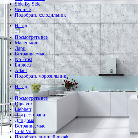
Side By Side
Черные
Подобрать холодильник
Назад
Посмотреть все
Маленькие
Лари
Встраиваемые
No Frost
Бирюса
Atlant
Подобрать морозильник
Назад
Посмотреть все
Dunavox
Liebherr
Для ресторана
Для дома
Встраиваемые
Cold Vine
Подобрать винный шкаф