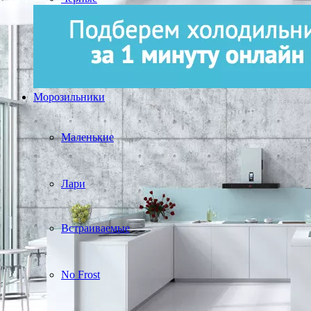
Морозильники
Маленькие
Лари
Встраиваемые
No Frost