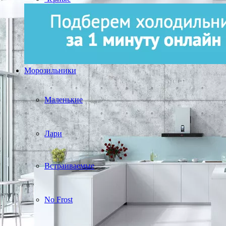
Морозильники
Маленькие
Лари
Встраиваемые
No Frost