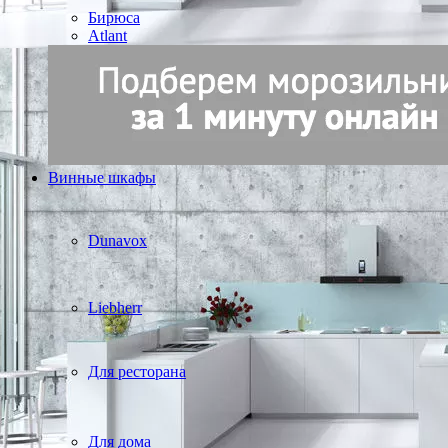
Бирюса
Atlant
Винные шкафы
Dunavox
Liebherr
Для ресторана
Для дома