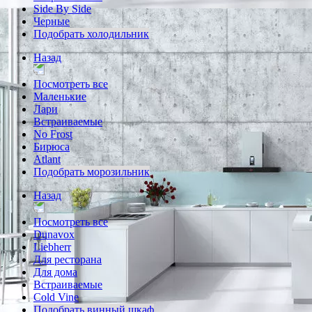
Side By Side
Черные
Подобрать холодильник
Назад
Посмотреть все
Маленькие
Лари
Встраиваемые
No Frost
Бирюса
Atlant
Подобрать морозильник
Назад
Посмотреть все
Dunavox
Liebherr
Для ресторана
Для дома
Встраиваемые
Cold Vine
Подобрать винный шкаф