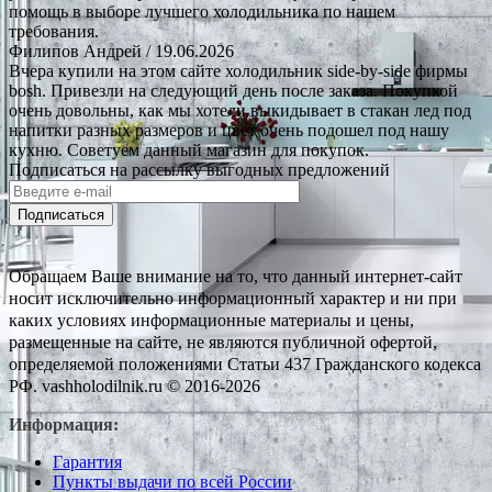
помощь в выборе лучшего холодильника по нашем
требования.
Филипов Андрей
/ 19.06.2026
Вчера купили на этом сайте холодильник side-by-side фирмы
bosh. Привезли на следующий день после заказа. Покупкой
очень довольны, как мы хотели выкидывает в стакан лед под
напитки разных размеров и цвет очень подошел под нашу
кухню. Советуем данный магазин для покупок.
Подписаться на рассылку выгодных предложений
Подписаться
Обращаем Ваше внимание на то, что данный интернет-сайт
носит исключительно информационный характер и ни при
каких условиях информационные материалы и цены,
размещенные на сайте, не являются публичной офертой,
определяемой положениями Статьи 437 Гражданского кодекса
РФ. vashholodilnik.ru © 2016-2026
Информация:
Гарантия
Пункты выдачи по всей России