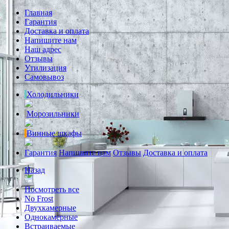
Главная
Гарантия
Доставка и оплата
Напишите нам
Наш адрес
Отзывы
Утилизация
Самовывоз
Холодильники
Морозильники
Винные шкафы
Гарантия
Напишите нам
Отзывы
Доставка и оплата
Назад
Посмотреть все
No Frost
Двухкамерные
Однокамерные
Встраиваемые