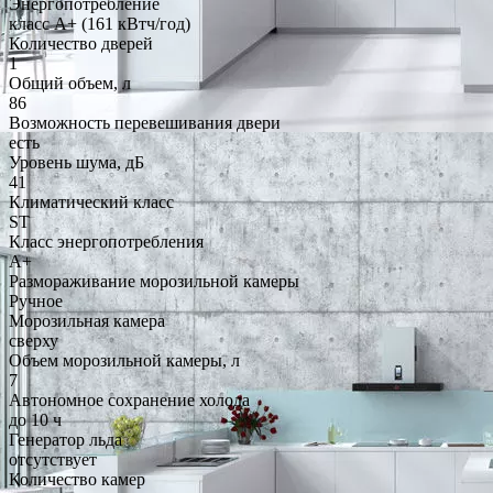
Энергопотребление
класс A+ (161 кВтч/год)
Количество дверей
1
Общий объем, л
86
Возможность перевешивания двери
есть
Уровень шума, дБ
41
Климатический класс
ST
Класс энергопотребления
A+
Размораживание морозильной камеры
Ручное
Морозильная камера
сверху
Объем морозильной камеры, л
7
Автономное сохранение холода
до 10 ч
Генератор льда
отсутствует
Количество камер