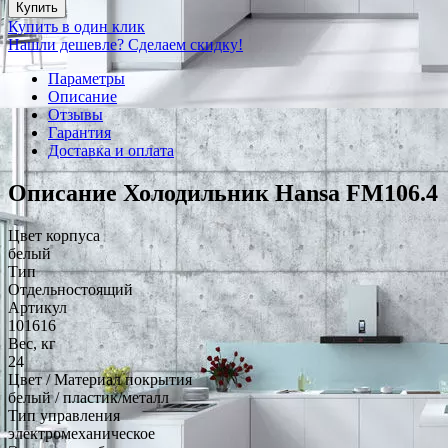
Купить
Купить в один клик
Нашли дешевле? Сделаем скидку!
Параметры
Описание
Отзывы
Гарантия
Доставка и оплата
Описание Холодильник Hansa FM106.4
Цвет корпуса
белый
Тип
Отдельностоящий
Артикул
101616
Вес, кг
24
Цвет / Материал покрытия
белый / пластик/металл
Тип управления
электромеханическое