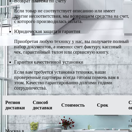
Возврат платежа по счету
Если товар не соотвутствует описанию или имеет
другие несоответствия, мы возвращаем средства на счет,
с которого производилась оплата.
Юридическая защита и гарантия
Приобретая любую технику у нас, вы получаете полный
набор документов, а именно: счет фактуру, кассовый
чек, гарантийный талон или сервисную книгу.
Гарантия качественной установки
Если вам требуется установка техники, наши
проверенные партнеры всегда готовы помочь вам в
этом. Качество гарантированно долгими годами
сотрудничества.
Регион
Способ
С
Стоимость
Срок
доставки
доставки
о
-
п
Москва в
н