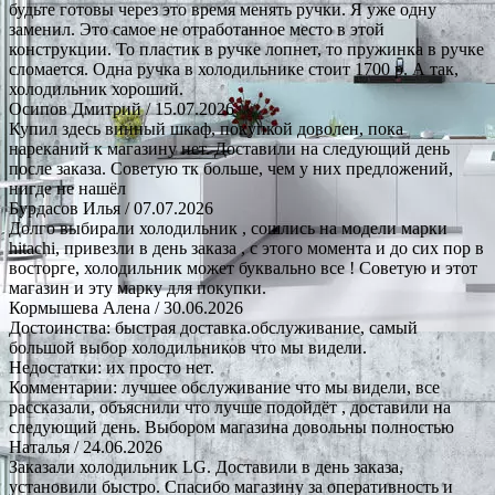
будьте готовы через это время менять ручки. Я уже одну
заменил. Это самое не отработанное место в этой
конструкции. То пластик в ручке лопнет, то пружинка в ручке
сломается. Одна ручка в холодильнике стоит 1700 р. А так,
холодильник хороший.
Осипов Дмитрий
/ 15.07.2026
Купил здесь винный шкаф, покупкой доволен, пока
нареканий к магазину нет. Доставили на следующий день
после заказа. Советую тк больше, чем у них предложений,
нигде не нашёл
Бурдасов Илья
/ 07.07.2026
Долго выбирали холодильник , сошлись на модели марки
hitachi, привезли в день заказа , с этого момента и до сих пор в
восторге, холодильник может буквально все ! Советую и этот
магазин и эту марку для покупки.
Кормышева Алена
/ 30.06.2026
Достоинства: быстрая доставка.обслуживание, самый
большой выбор холодильников что мы видели.
Недостатки: их просто нет.
Комментарии: лучшее обслуживание что мы видели, все
рассказали, объяснили что лучше подойдёт , доставили на
следующий день. Выбором магазина довольны полностью
Наталья
/ 24.06.2026
Заказали холодильник LG. Доставили в день заказа,
установили быстро. Спасибо магазину за оперативность и