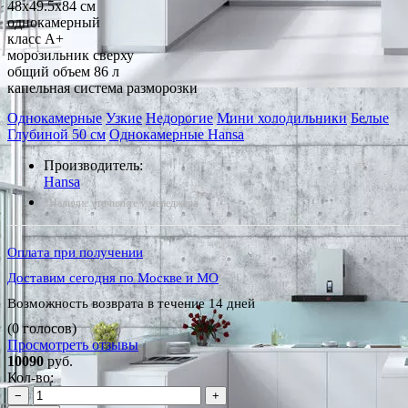
48x49.5x84 см
однокамерный
класс A+
морозильник сверху
общий объем 86 л
капельная система разморозки
Однокамерные
Узкие
Недорогие
Мини холодильники
Белые
Глубиной 50 см
Однокамерные Hansa
Производитель:
Hansa
*Наличие уточняйте у менеджера
Оплата при получении
Доставим сегодня по Москве и МО
Возможность возврата в течение 14 дней
(0 голосов)
Просмотреть отзывы
10090
руб.
Кол-во:
−
+