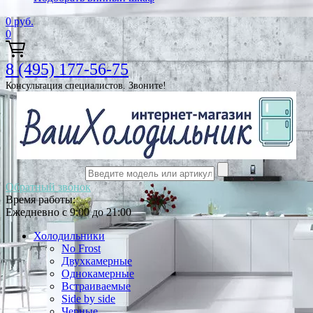
0
руб.
0
8 (495) 177-56-75
Консультация специалистов. Звоните!
Обратный звонок
Время работы:
Ежедневно с 9:00 до 21:00
Холодильники
No Frost
Двухкамерные
Однокамерные
Встраиваемые
Side by side
Черные