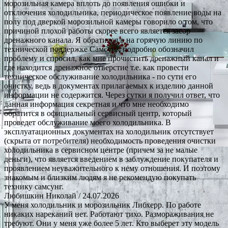
морозильная камера вплоть до появления ошибки и
отключения холодильника, периодическое появление воды на
полу под дверкой морозильной камеры говорило о том, что
причиной плохой работы скорее всего является засор
дренажного канала. Я обратился в на горячую линию по
технической поддержке Самсунг, подробно обозначил
проблему и спросил, как мне прочистить дренажный канал и
где находится дренажное отверстие т.е. как провести
техническое обслуживание холодильника - по сути его
очистку, ведь в документах прилагаемых к изделию данной
информации не содержится. Через сутки я получил ответ, что
данная информация секретная и что мне необходимо
обратится в официальный сервисный центр, который
проведет обслуживание моего холодильника. В
эксплуатационных документах на холодильник отсутствует
(скрыта от потребителя) необходимость проведения очистки
холодильника в сервисном центре (причем за не малые
деньги), что является введением в заблуждение покупателя и
проявлением неуважительного к нему отношения. И поэтому
знакомым и близким людям я не рекомендую покупать
технику самсунг.
Любишкин Николай
/ 24.07.2026
У меня холодильник и морозильник Либхерр. По работе
никаких нареканий нет. Работают тихо. Размораживания не
требуют. Они у меня уже более 5 лет. Кто выберет эту модель