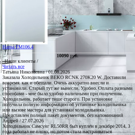
Hansa FM106.4
10090
руб.
Наши клиенты /
Читать все
Татьяна Николаевна
/ 01.08.2026
Заказала Холодильник BEKO RCNK 270K20 W. Доставили
вовремя. как и обещали. Очень аккуратно внесли и
установили. Старый тут же вынесли. Удобно. Оплата разными
способами - мне было удобно наличными при получении.
Холодильник. работает тише старого. При установке
получила полную информацию об установке холодильника
или вызове мастера для установки холодильника.
Представлен полный пакет документов, без напоминаний
Андрей
/ 27.07.2026
Холодильник Самсунг RL50RR был куплен в декабре 2014, 3
года работал не плохо, но потом стала настраиваться