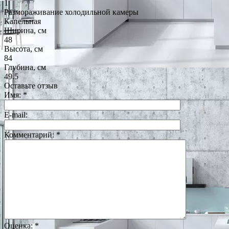
1
Размораживание холодильной камеры
Капельная
Ширина, см
48
Высота, см
84
Глубина, см
49.5
Оставьте отзыв
Имя:
*
E-mail:
Комментарий:
*
Оценка:
*