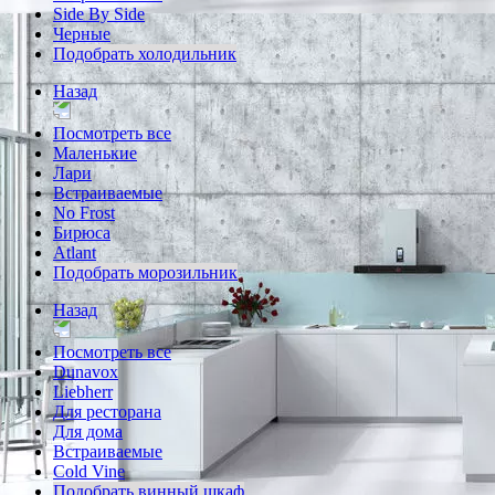
Side By Side
Черные
Подобрать холодильник
Назад
Посмотреть все
Маленькие
Лари
Встраиваемые
No Frost
Бирюса
Atlant
Подобрать морозильник
Назад
Посмотреть все
Dunavox
Liebherr
Для ресторана
Для дома
Встраиваемые
Cold Vine
Подобрать винный шкаф