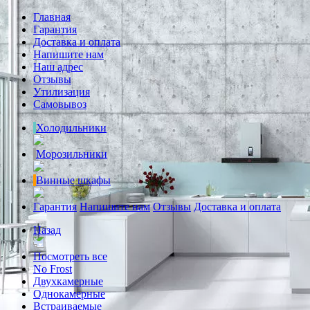
Главная
Гарантия
Доставка и оплата
Напишите нам
Наш адрес
Отзывы
Утилизация
Самовывоз
Холодильники
Морозильники
Винные шкафы
Гарантия
Напишите нам
Отзывы
Доставка и оплата
Назад
Посмотреть все
No Frost
Двухкамерные
Однокамерные
Встраиваемые