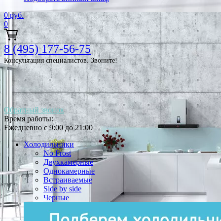
0
руб.
0
8 (495) 177-56-75
Консультация специалистов. Звоните!
Обратный звонок
Время работы:
Ежедневно с 9:00 до 21:00
Холодильники
No Frost
Двухкамерные
Однокамерные
Встраиваемые
Side by side
Черные