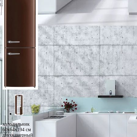
холодильник
60x64x194 см
двухкамерный