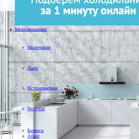
Морозильники
Маленькие
Лари
Встраиваемые
No Frost
Бирюса
Atlant