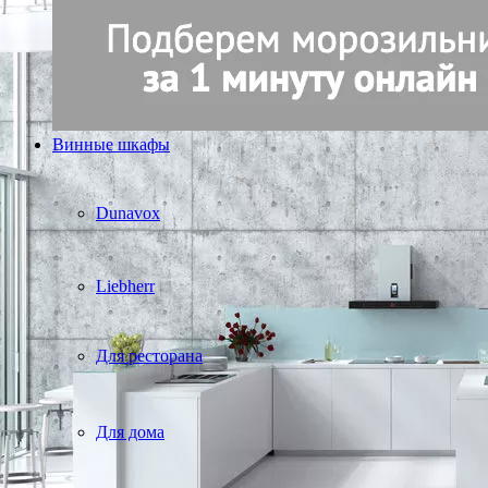
Винные шкафы
Dunavox
Liebherr
Для ресторана
Для дома