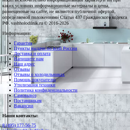
каких условиях информационные материалы и цены,
размещенные на сайте, не являются публичной офертой,
определяемой положениями Статьи 437 Гражданского кодекса
РФ. vashholodilnik.ru © 2016-2026
Информация:
Гарантия
Пункты выдачи по всей России
Доставка и оплата
Напишите нам
Наш адрес
Отзывы
Отзывы о холодильниках
Помощь покупателю
Утилизация техники
Политика конфиденциальности
Самовывоз
Поставщикам
Вакансии
Наши контакты:
8 (495) 177-56-75