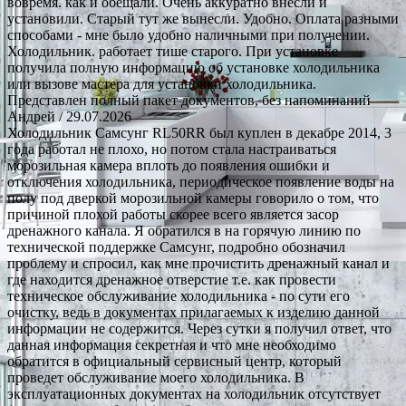
вовремя. как и обещали. Очень аккуратно внесли и
установили. Старый тут же вынесли. Удобно. Оплата разными
способами - мне было удобно наличными при получении.
Холодильник. работает тише старого. При установке
получила полную информацию об установке холодильника
или вызове мастера для установки холодильника.
Представлен полный пакет документов, без напоминаний
Андрей
/ 29.07.2026
Холодильник Самсунг RL50RR был куплен в декабре 2014, 3
года работал не плохо, но потом стала настраиваться
морозильная камера вплоть до появления ошибки и
отключения холодильника, периодическое появление воды на
полу под дверкой морозильной камеры говорило о том, что
причиной плохой работы скорее всего является засор
дренажного канала. Я обратился в на горячую линию по
технической поддержке Самсунг, подробно обозначил
проблему и спросил, как мне прочистить дренажный канал и
где находится дренажное отверстие т.е. как провести
техническое обслуживание холодильника - по сути его
очистку, ведь в документах прилагаемых к изделию данной
информации не содержится. Через сутки я получил ответ, что
данная информация секретная и что мне необходимо
обратится в официальный сервисный центр, который
проведет обслуживание моего холодильника. В
эксплуатационных документах на холодильник отсутствует