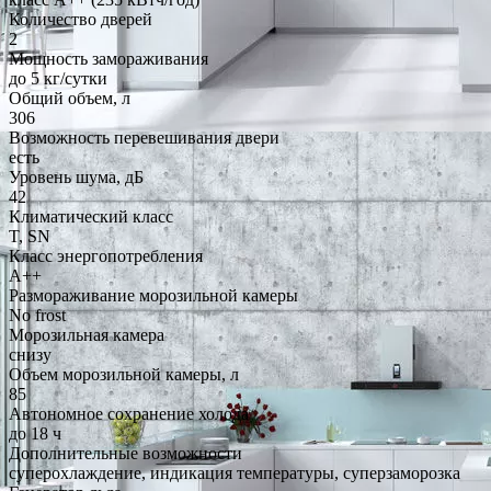
Количество дверей
2
Мощность замораживания
до 5 кг/cутки
Общий объем, л
306
Возможность перевешивания двери
есть
Уровень шума, дБ
42
Климатический класс
T, SN
Класс энергопотребления
A++
Размораживание морозильной камеры
No frost
Морозильная камера
снизу
Объем морозильной камеры, л
85
Автономное сохранение холода
до 18 ч
Дополнительные возможности
суперохлаждение, индикация температуры, суперзаморозка