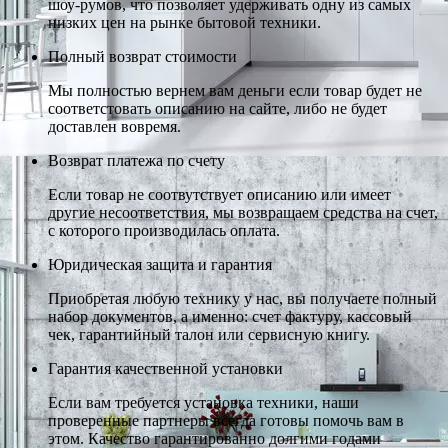
шоу-румов, что позволяет удерживать одну из самых
низких цен на рынке бытовой техники.
Полный возврат стоимости
Мы полностью вернем вам деньги если товар будет не
соответстовать описанию на сайте, либо не будет
доставлен вовремя.
Возврат платежа по счету
Если товар не соотвутствует описанию или имеет
другие несоответствия, мы возвращаем средства на счет,
с которого производилась оплата.
Юридическая защита и гарантия
Приобретая любую технику у нас, вы получаете полный
набор документов, а именно: счет фактуру, кассовый
чек, гарантийный талон или сервисную книгу.
Гарантия качественной установки
Если вам требуется установка техники, наши
проверенные партнеры всегда готовы помочь вам в
этом. Качество гарантированно долгими годами