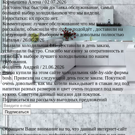
Кормышева Алена
/ 02.07.2026
Достоинства: быстрая доставка.обслуживание, самый
большой выбор холодильников что мы видели.
Недостатки: их просто нет.
Комментарии: лучшее обслуживание что мы видели, все
рассказали, объяснили что лучше подойдёт , доставили на
следующий день. Выбором магазина довольны полностью
Наталья
/ 26.06.2026
Заказали холодильник LG. Доставили в день заказа,
установили быстро. Спасибо магазину за оперативность и
помощь в выборе лучшего холодильника по нашем
требования.
Филипов Андрей
/ 21.06.2026
Вчера купили на этом сайте холодильник side-by-side фирмы
bosh. Привезли на следующий день после заказа. Покупкой
очень довольны, как мы хотели выкидывает в стакан лед под
напитки разных размеров и цвет очень подошел под нашу
кухню. Советуем данный магазин для покупок.
Подписаться на рассылку выгодных предложений
Подписаться
Обращаем Ваше внимание на то, что данный интернет-сайт
носит исключительно информационный характер и ни при