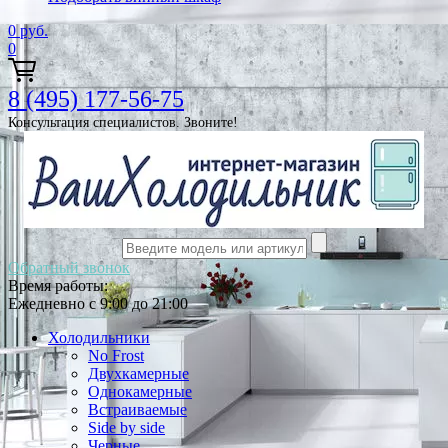
0
руб.
0
8 (495) 177-56-75
Консультация специалистов. Звоните!
Обратный звонок
Время работы:
Ежедневно с 9:00 до 21:00
Холодильники
No Frost
Двухкамерные
Однокамерные
Встраиваемые
Side by side
Черные