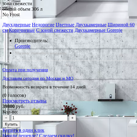
зона свежести
общий объем 306 л
No Frost
Двухдверные
Недорогие
Цветные
Двухкамерные
Шириной 60
см
Коричневые
С зоной свежести
Двухкамерные Gorenje
Производитель:
Gorenje
*Наличие уточняйте у менеджера
Оплата при получении
Доставим сегодня по Москве и МО
Возможность возврата в течение 14 дней
(0 голосов)
Просмотреть отзывы
39800
руб.
Кол-во:
−
+
Купить
Купить в один клик
Нашли дешевле? Сделаем скидку!