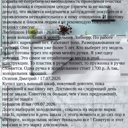
(скрыта от потребителя) необходимость проведения очистки
холодильника в сервисном центре (причем за не малые
деньги), что является введением в заблуждение покупателя и
проявлением неуважительного к нему отношения. И поэтому
знакомым и близким людям я не рекомендую покупать
технику самсунг.
Любишкин Николай
/ 26.07.2026
У меня холодильник и морозильник Либхерр. По работе
никаких нареканий нет. Работают тихо. Размораживания не
требуют. Они у меня уже более 5 лет. Кто выберет эту модель
будьте готовы через это время менять ручки. Я уже одну
заменил. Это самое не отработанное место в этой
конструкции. То пластик в ручке лопнет, то пружинка в ручке
сломается. Одна ручка в холодильнике стоит 1700 р. А так,
холодильник хороший.
Осипов Дмитрий
/ 17.07.2026
Купил здесь винный шкаф, покупкой доволен, пока
нареканий к магазину нет. Доставили на следующий день
после заказа. Советую тк больше, чем у них предложений,
нигде не нашёл
Бурдасов Илья
/ 09.07.2026
Долго выбирали холодильник , сошлись на модели марки
hitachi, привезли в день заказа , с этого момента и до сих пор в
восторге, холодильник может буквально все ! Советую и этот
магазин и эту марку для покупки.