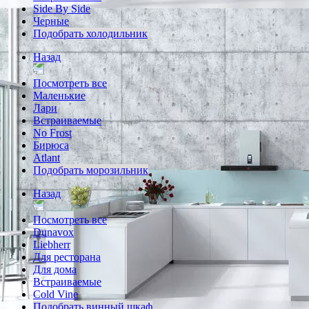
Side By Side
Черные
Подобрать холодильник
Назад
Посмотреть все
Маленькие
Лари
Встраиваемые
No Frost
Бирюса
Atlant
Подобрать морозильник
Назад
Посмотреть все
Dunavox
Liebherr
Для ресторана
Для дома
Встраиваемые
Cold Vine
Подобрать винный шкаф