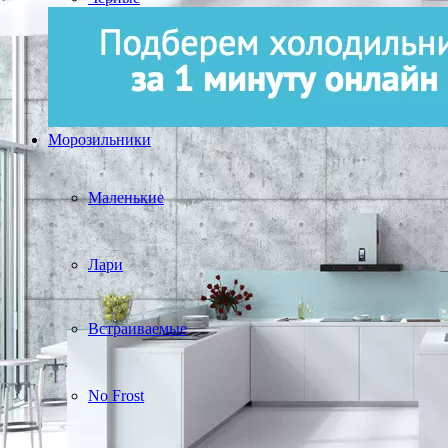
Морозильники
Маленькие
Лари
Встраиваемые
No Frost