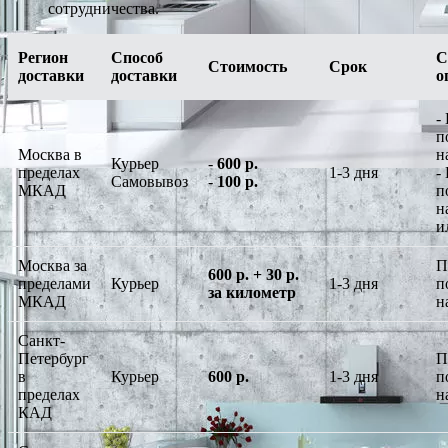
сотрудничества.
Регион
Способ
С
Стоимость
Срок
доставки
доставки
о
-
п
Москва в
н
Курьер
-
600 р.
пределах
1-3 дня
-
Самовывоз
-
100 р.
МКАД
п
н
и
Москва за
П
600 р. + 30 р.
пределами
Курьер
1-3 дня
п
за километр
МКАД
н
Санкт-
Петербург
П
в
Курьер
600 р.
1-3 дня
п
пределах
н
КАД