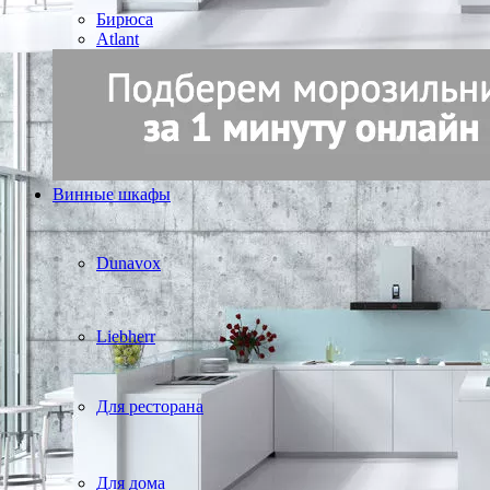
Бирюса
Atlant
Винные шкафы
Dunavox
Liebherr
Для ресторана
Для дома