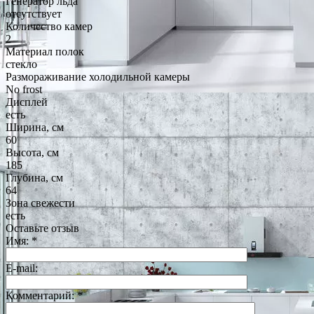
Генератор льда
отсутствует
Количество камер
2
Материал полок
стекло
Размораживание холодильной камеры
No frost
Дисплей
есть
Ширина, см
60
Высота, см
185
Глубина, см
64
Зона свежести
есть
Оставьте отзыв
Имя:
*
E-mail:
Комментарий:
*