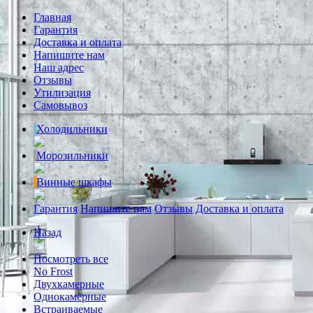
Главная
Гарантия
Доставка и оплата
Напишите нам
Наш адрес
Отзывы
Утилизация
Самовывоз
Холодильники
Морозильники
Винные шкафы
Гарантия
Напишите нам
Отзывы
Доставка и оплата
Назад
Посмотреть все
No Frost
Двухкамерные
Однокамерные
Встраиваемые