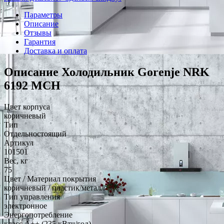
Параметры
Описание
Отзывы
Гарантия
Доставка и оплата
Описание Холодильник Gorenje NRK
6192 MCH
Цвет корпуса
коричневый
Тип
Отдельностоящий
Артикул
101501
Вес, кг
75
Цвет / Материал покрытия
коричневый / пластик/металл
Тип управления
электронное
Энергопотребление
класс A++ (235 кВтч/год)