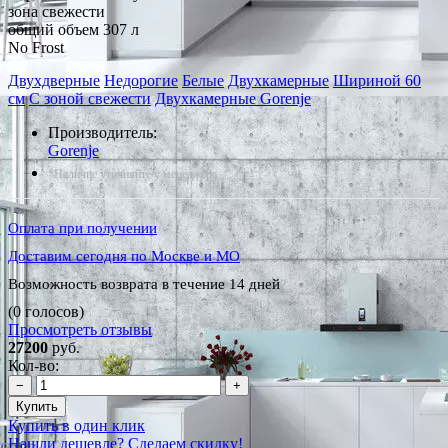
зона свежести
общий объем 307 л
No Frost
Двухдверные
Недорогие
Белые
Двухкамерные
Шириной 60
см
С зоной свежести
Двухкамерные Gorenje
Производитель:
Gorenje
*Наличие уточняйте у менеджера
Оплата при получении
Доставим сегодня по Москве и МО
Возможность возврата в течение 14 дней
(0 голосов)
Просмотреть отзывы
27200
руб.
Кол-во:
−
+
Купить
Купить в один клик
Нашли дешевле? Сделаем скидку!