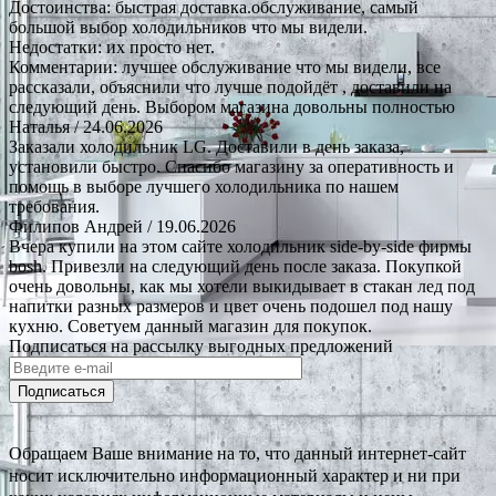
Достоинства: быстрая доставка.обслуживание, самый
большой выбор холодильников что мы видели.
Недостатки: их просто нет.
Комментарии: лучшее обслуживание что мы видели, все
рассказали, объяснили что лучше подойдёт , доставили на
следующий день. Выбором магазина довольны полностью
Наталья
/ 24.06.2026
Заказали холодильник LG. Доставили в день заказа,
установили быстро. Спасибо магазину за оперативность и
помощь в выборе лучшего холодильника по нашем
требования.
Филипов Андрей
/ 19.06.2026
Вчера купили на этом сайте холодильник side-by-side фирмы
bosh. Привезли на следующий день после заказа. Покупкой
очень довольны, как мы хотели выкидывает в стакан лед под
напитки разных размеров и цвет очень подошел под нашу
кухню. Советуем данный магазин для покупок.
Подписаться на рассылку выгодных предложений
Подписаться
Обращаем Ваше внимание на то, что данный интернет-сайт
носит исключительно информационный характер и ни при