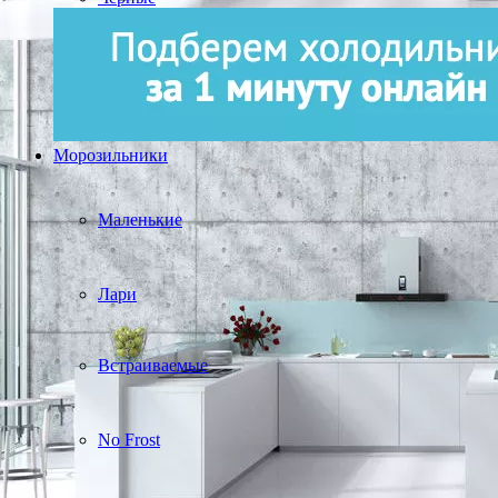
Морозильники
Маленькие
Лари
Встраиваемые
No Frost