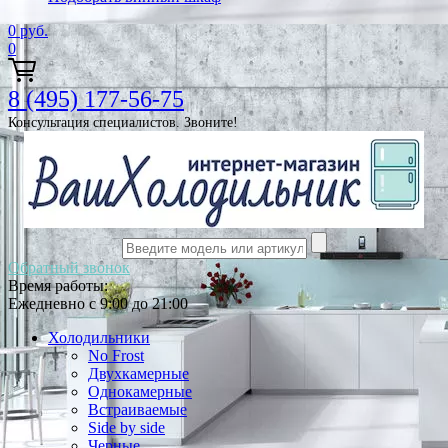
0
руб.
0
8 (495) 177-56-75
Консультация специалистов. Звоните!
Обратный звонок
Время работы:
Ежедневно с 9:00 до 21:00
Холодильники
No Frost
Двухкамерные
Однокамерные
Встраиваемые
Side by side
Черные