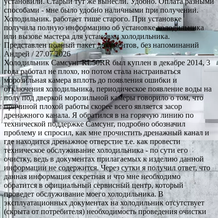
установили. Старый тут же вынесли. Удобно. Оплата разными
способами - мне было удобно наличными при получении.
Холодильник. работает тише старого. При установке
получила полную информацию об установке холодильника
или вызове мастера для установки холодильника.
Представлен полный пакет документов, без напоминаний
Андрей
/ 27.07.2026
Холодильник Самсунг RL50RR был куплен в декабре 2014, 3
года работал не плохо, но потом стала настраиваться
морозильная камера вплоть до появления ошибки и
отключения холодильника, периодическое появление воды на
полу под дверкой морозильной камеры говорило о том, что
причиной плохой работы скорее всего является засор
дренажного канала. Я обратился в на горячую линию по
технической поддержке Самсунг, подробно обозначил
проблему и спросил, как мне прочистить дренажный канал и
где находится дренажное отверстие т.е. как провести
техническое обслуживание холодильника - по сути его
очистку, ведь в документах прилагаемых к изделию данной
информации не содержится. Через сутки я получил ответ, что
данная информация секретная и что мне необходимо
обратится в официальный сервисный центр, который
проведет обслуживание моего холодильника. В
эксплуатационных документах на холодильник отсутствует
(скрыта от потребителя) необходимость проведения очистки