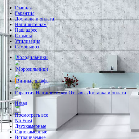
Главная
Гарантия
Доставка и оплата
Напишите нам
Наш адрес
Отзывы
Утилизация
Самовывоз
Холодильники
Морозильники
Винные шкафы
Гарантия
Напишите нам
Отзывы
Доставка и оплата
Назад
Посмотреть все
No Frost
Двухкамерные
Однокамерные
Встраиваемые