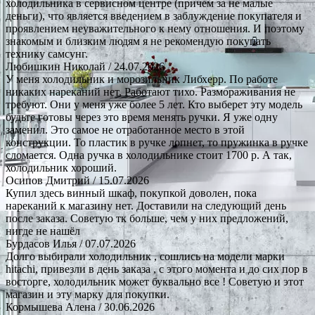
холодильника в сервисном центре (причем за не малые
деньги), что является введением в заблуждение покупателя и
проявлением неуважительного к нему отношения. И поэтому
знакомым и близким людям я не рекомендую покупать
технику самсунг.
Любишкин Николай
/ 24.07.2026
У меня холодильник и морозильник Либхерр. По работе
никаких нареканий нет. Работают тихо. Размораживания не
требуют. Они у меня уже более 5 лет. Кто выберет эту модель
будьте готовы через это время менять ручки. Я уже одну
заменил. Это самое не отработанное место в этой
конструкции. То пластик в ручке лопнет, то пружинка в ручке
сломается. Одна ручка в холодильнике стоит 1700 р. А так,
холодильник хороший.
Осипов Дмитрий
/ 15.07.2026
Купил здесь винный шкаф, покупкой доволен, пока
нареканий к магазину нет. Доставили на следующий день
после заказа. Советую тк больше, чем у них предложений,
нигде не нашёл
Бурдасов Илья
/ 07.07.2026
Долго выбирали холодильник , сошлись на модели марки
hitachi, привезли в день заказа , с этого момента и до сих пор в
восторге, холодильник может буквально все ! Советую и этот
магазин и эту марку для покупки.
Кормышева Алена
/ 30.06.2026