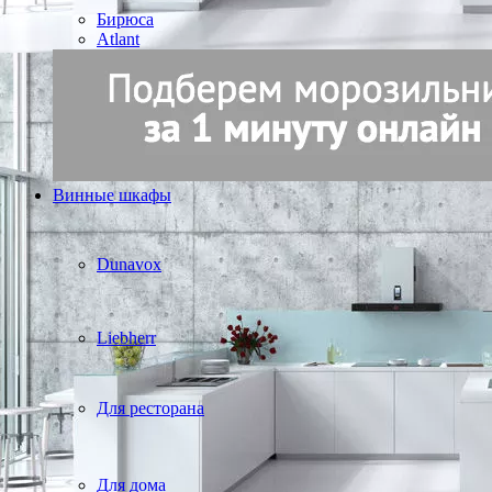
Бирюса
Atlant
Винные шкафы
Dunavox
Liebherr
Для ресторана
Для дома