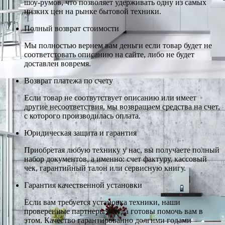
шоу-румов, что позволяет удерживать одну из самых
низких цен на рынке бытовой техники.
Полный возврат стоимости
Мы полностью вернем вам деньги если товар будет не
соответстовать описанию на сайте, либо не будет
доставлен вовремя.
Возврат платежа по счету
Если товар не соотвутствует описанию или имеет
другие несоответствия, мы возвращаем средства на счет,
с которого производилась оплата.
Юридическая защита и гарантия
Приобретая любую технику у нас, вы получаете полный
набор документов, а именно: счет фактуру, кассовый
чек, гарантийный талон или сервисную книгу.
Гарантия качественной установки
Если вам требуется установка техники, наши
проверенные партнеры всегда готовы помочь вам в
этом. Качество гарантированно долгими годами