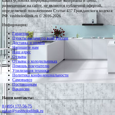
каких условиях информационные материалы и цены,
размещенные на сайте, не являются публичной офертой,
определяемой положениями Статьи 437 Гражданского кодекса
РФ. vashholodilnik.ru © 2016-2026
Информация:
Гарантия
Пункты выдачи по всей России
Доставка и оплата
Напишите нам
Наш адрес
Отзывы
Отзывы о холодильниках
Помощь покупателю
Утилизация техники
Политика конфиденциальности
Самовывоз
Поставщикам
Вакансии
Наши контакты:
8 (495) 177-56-75
zakaz@vashholodilnik.ru