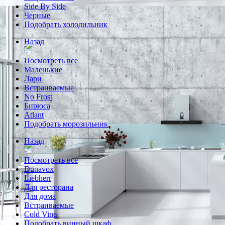
Side By Side
Черные
Подобрать холодильник
Назад
Посмотреть все
Маленькие
Лари
Встраиваемые
No Frost
Бирюса
Atlant
Подобрать морозильник
Назад
Посмотреть все
Dunavox
Liebherr
Для ресторана
Для дома
Встраиваемые
Cold Vine
Подобрать винный шкаф