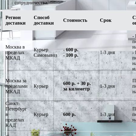
сотрудничества.
Регион
Способ
С
Стоимость
Срок
доставки
доставки
о
-
п
Москва в
н
Курьер
-
600 р.
пределах
1-3 дня
-
Самовывоз
-
100 р.
МКАД
п
н
и
Москва за
П
600 р. + 30 р.
пределами
Курьер
1-3 дня
п
за километр
МКАД
н
Санкт-
Петербург
П
в
Курьер
600 р.
1-3 дня
п
пределах
н
КАД