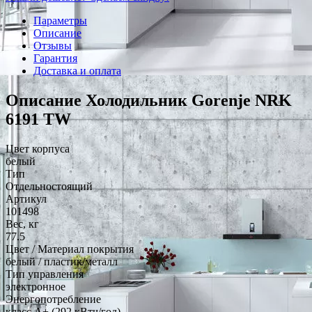
Параметры
Описание
Отзывы
Гарантия
Доставка и оплата
Описание Холодильник Gorenje NRK
6191 TW
Цвет корпуса
белый
Тип
Отдельностоящий
Артикул
101498
Вес, кг
77.5
Цвет / Материал покрытия
белый / пластик/металл
Тип управления
электронное
Энергопотребление
класс A+ (292 кВтч/год)