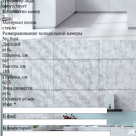
Генератор льда
отсутствует
Количество камер
2
Материал полок
стекло
Размораживание холодильной камеры
No frost
Дисплей
есть
Ширина, см
60
Высота, см
185
Глубина, см
62.5
Зона свежести
есть
Оставьте отзыв
Имя:
*
E-mail:
Комментарий:
*