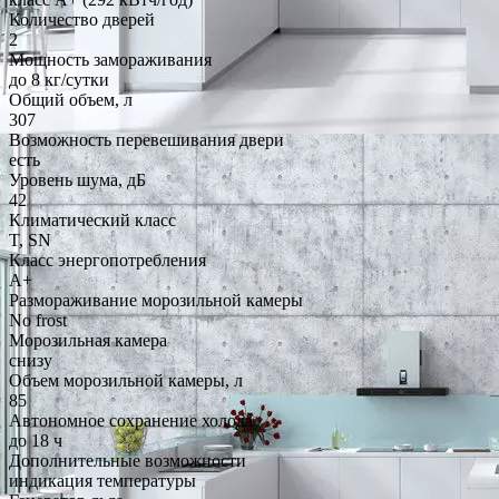
Количество дверей
2
Мощность замораживания
до 8 кг/cутки
Общий объем, л
307
Возможность перевешивания двери
есть
Уровень шума, дБ
42
Климатический класс
T, SN
Класс энергопотребления
A+
Размораживание морозильной камеры
No frost
Морозильная камера
снизу
Объем морозильной камеры, л
85
Автономное сохранение холода
до 18 ч
Дополнительные возможности
индикация температуры