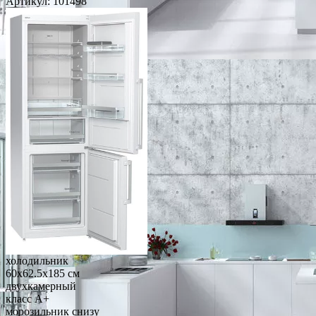
Артикул:
101498
холодильник
60x62.5x185 см
двухкамерный
класс A+
морозильник снизу