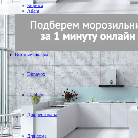
Бирюса
Atlant
Винные шкафы
Dunavox
Liebherr
Для ресторана
Для дома