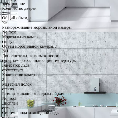
электронное
Количество дверей
3
Общий объем, л
756
Размораживание морозильной камеры
No frost
Морозильная камера
снизу
Объем морозильной камеры, л
241
Дополнительные возможности
суперзаморозка, индикация температуры
Генератор льда
отсутствует
Количество камер
2
Материал полок
стекло
Размораживание холодильной камеры
No frost
Дисплей
есть
Система подачи холодной воды
есть