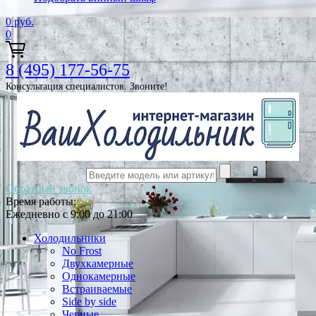
0
руб.
0
8 (495) 177-56-75
Консультация специалистов. Звоните!
Обратный звонок
Время работы:
Ежедневно с 9:00 до 21:00
Холодильники
No Frost
Двухкамерные
Однокамерные
Встраиваемые
Side by side
Черные