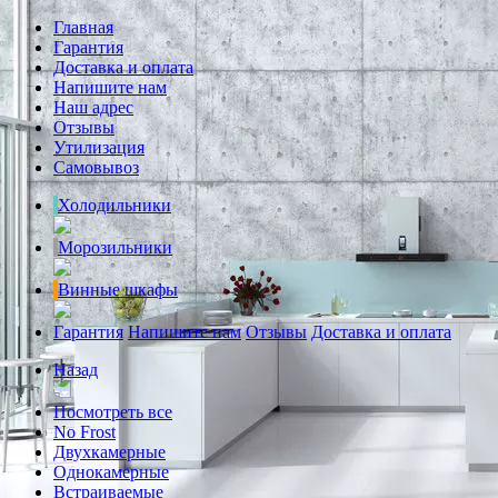
Главная
Гарантия
Доставка и оплата
Напишите нам
Наш адрес
Отзывы
Утилизация
Самовывоз
Холодильники
Морозильники
Винные шкафы
Гарантия
Напишите нам
Отзывы
Доставка и оплата
Назад
Посмотреть все
No Frost
Двухкамерные
Однокамерные
Встраиваемые