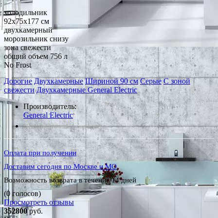
холодильник
92x75x177 см
двухкамерный
морозильник снизу
зона свежести
общий объем 756 л
No Frost
Дорогие
Двухкамерные
Шириной 90 см
Серые
С зоной
свежести
Двухкамерные General Electric
Производитель:
General Electric
*Наличие уточняйте у менеджера
Оплата при получении
Доставим сегодня по Москве и МО
Возможность возврата в течение 14 дней
(0 голосов)
Просмотреть отзывы
352800
руб.