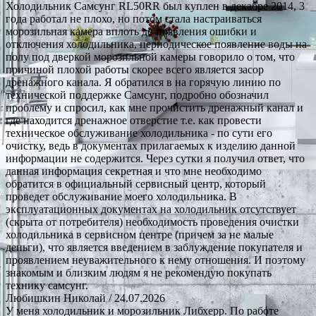
Холодильник Самсунг RL50RR был куплен в декабре 2014, 3
года работал не плохо, но потом стала настраиваться
морозильная камера вплоть до появления ошибки и
отключения холодильника, периодическое появление воды на
полу под дверкой морозильной камеры говорило о том, что
причиной плохой работы скорее всего является засор
дренажного канала. Я обратился в на горячую линию по
технической поддержке Самсунг, подробно обозначил
проблему и спросил, как мне прочистить дренажный канал и
где находится дренажное отверстие т.е. как провести
техническое обслуживание холодильника - по сути его
очистку, ведь в документах прилагаемых к изделию данной
информации не содержится. Через сутки я получил ответ, что
данная информация секретная и что мне необходимо
обратится в официальный сервисный центр, который
проведет обслуживание моего холодильника. В
эксплуатационных документах на холодильник отсутствует
(скрыта от потребителя) необходимость проведения очистки
холодильника в сервисном центре (причем за не малые
деньги), что является введением в заблуждение покупателя и
проявлением неуважительного к нему отношения. И поэтому
знакомым и близким людям я не рекомендую покупать
технику самсунг.
Любишкин Николай
/ 24.07.2026
У меня холодильник и морозильник Либхерр. По работе