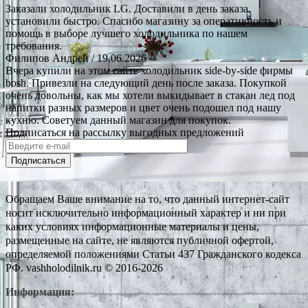
Заказали холодильник LG. Доставили в день заказа,
установили быстро. Спасибо магазину за оперативность и
помощь в выборе лучшего холодильника по нашем
требования.
Филипов Андрей
/ 19.06.2026
Вчера купили на этом сайте холодильник side-by-side фирмы
bosh. Привезли на следующий день после заказа. Покупкой
очень довольны, как мы хотели выкидывает в стакан лед под
напитки разных размеров и цвет очень подошел под нашу
кухню. Советуем данный магазин для покупок.
Подписаться на рассылку выгодных предложений
Подписаться
Обращаем Ваше внимание на то, что данный интернет-сайт
носит исключительно информационный характер и ни при
каких условиях информационные материалы и цены,
размещенные на сайте, не являются публичной офертой,
определяемой положениями Статьи 437 Гражданского кодекса
РФ. vashholodilnik.ru © 2016-2026
Информация: