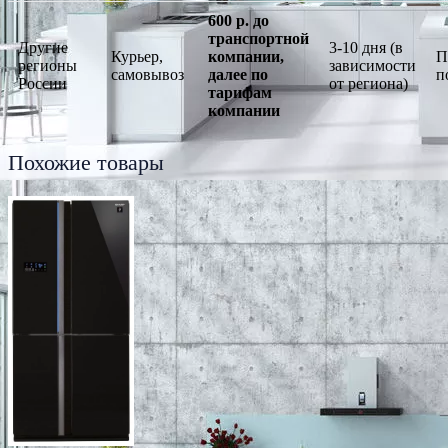
600 р. до
транспортной
Другие
3-10 дня (в
Курьер,
компании,
П
регионы
зависимости
самовывоз
далее по
п
России
от региона)
тарифам
компании
Похожие товары