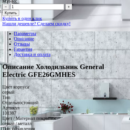
Кол-во:
−
+
Купить
Купить в один клик
Нашли дешевле? Сделаем скидку!
Параметры
Описание
Отзывы
Гарантия
Доставка и оплата
Описание Холодильник General
Electric GFE26GMHES
Цвет корпуса
серый
Тип
Отдельностоящий
Артикул
101387
Цвет / Материал покрытия
серый / металл
Тип управления