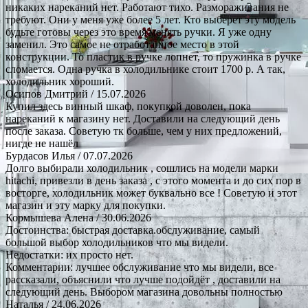
никаких нареканий нет. Работают тихо. Размораживания не
требуют. Они у меня уже более 5 лет. Кто выберет эту модель
будьте готовы через это время менять ручки. Я уже одну
заменил. Это самое не отработанное место в этой
конструкции. То пластик в ручке лопнет, то пружинка в ручке
сломается. Одна ручка в холодильнике стоит 1700 р. А так,
холодильник хороший.
Осипов Дмитрий
/ 15.07.2026
Купил здесь винный шкаф, покупкой доволен, пока
нареканий к магазину нет. Доставили на следующий день
после заказа. Советую тк больше, чем у них предложений,
нигде не нашёл
Бурдасов Илья
/ 07.07.2026
Долго выбирали холодильник , сошлись на модели марки
hitachi, привезли в день заказа , с этого момента и до сих пор в
восторге, холодильник может буквально все ! Советую и этот
магазин и эту марку для покупки.
Кормышева Алена
/ 30.06.2026
Достоинства: быстрая доставка.обслуживание, самый
большой выбор холодильников что мы видели.
Недостатки: их просто нет.
Комментарии: лучшее обслуживание что мы видели, все
рассказали, объяснили что лучше подойдёт , доставили на
следующий день. Выбором магазина довольны полностью
Наталья
/ 24.06.2026