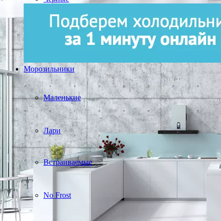
Морозильники
Маленькие
Лари
Встраиваемые
No Frost