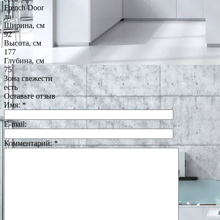
French Door
да
Ширина, см
92
Высота, см
177
Глубина, см
75
Зона свежести
есть
Оставьте отзыв
Имя:
*
E-mail:
Комментарий:
*