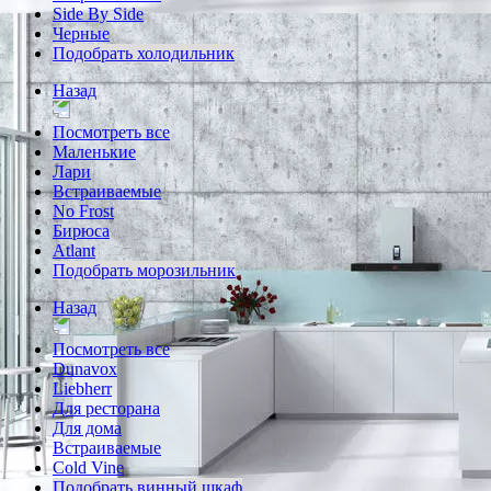
Side By Side
Черные
Подобрать холодильник
Назад
Посмотреть все
Маленькие
Лари
Встраиваемые
No Frost
Бирюса
Atlant
Подобрать морозильник
Назад
Посмотреть все
Dunavox
Liebherr
Для ресторана
Для дома
Встраиваемые
Cold Vine
Подобрать винный шкаф