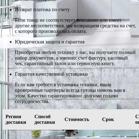
Возврат платежа по счету
Если товар не соотвутствует описанию или имеет
другие несоответствия, мы возвращаем средства на счет,
с которого производилась оплата.
Юридическая защита и гарантия
Приобретая любую технику у нас, вы получаете полный
набор документов, а именно: счет фактуру, кассовый
чек, гарантийный талон или сервисную книгу.
Гарантия качественной установки
Если вам требуется установка техники, наши
проверенные партнеры всегда готовы помочь вам в
этом. Качество гарантированно долгими годами
сотрудничества.
Регион
Способ
С
Стоимость
Срок
доставки
доставки
о
-