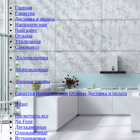
Главная
Гарантия
Доставка и оплата
Напишите нам
Наш адрес
Отзывы
Утилизация
Самовывоз
Холодильники
Морозильники
Винные шкафы
Гарантия
Напишите нам
Отзывы
Доставка и оплата
Назад
Посмотреть все
No Frost
Двухкамерные
Однокамерные
Встраиваемые