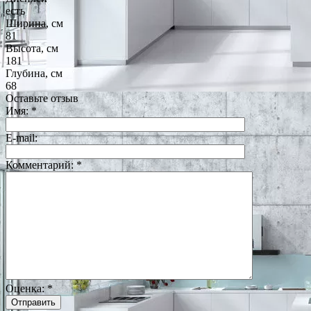
есть
Ширина, см
81
Высота, см
181
Глубина, см
68
Оставьте отзыв
Имя:
*
E-mail:
Комментарий:
*
Оценка:
*