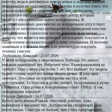
очистку, ведь в документах прилагаемых к изделию данной
информации не содержится. Через сутки я получил ответ, что
данная информация секретная и что мне необходимо
обратится в официальный сервисный центр, который
проведет обслуживание моего холодильника. В
эксплуатационных документах на холодильник отсутствует
(скрыта от потребителя) необходимость проведения очистки
холодильника в сервисном центре (причем за не малые
деньги), что является введением в заблуждение покупателя и
проявлением неуважительного к нему отношения. И поэтому
знакомым и близким людям я не рекомендую покупать
технику самсунг.
Любишкин Николай
/ 23.07.2026
У меня холодильник и морозильник Либхерр. По работе
никаких нареканий нет. Работают тихо. Размораживания не
требуют. Они у меня уже более 5 лет. Кто выберет эту модель
будьте готовы через это время менять ручки. Я уже одну
заменил. Это самое не отработанное место в этой
конструкции. То пластик в ручке лопнет, то пружинка в ручке
сломается. Одна ручка в холодильнике стоит 1700 р. А так,
холодильник хороший.
Осипов Дмитрий
/ 14.07.2026
Купил здесь винный шкаф, покупкой доволен, пока
нареканий к магазину нет. Доставили на следующий день
после заказа. Советую тк больше, чем у них предложений,