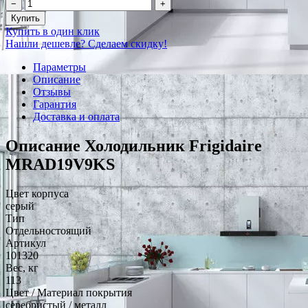
−
+
Купить
Купить в один клик
Нашли дешевле? Сделаем скидку!
Параметры
Описание
Отзывы
Гарантия
Доставка и оплата
Описание Холодильник Frigidaire
MRAD19V9KS
Цвет корпуса
серый
Тип
Отдельностоящий
Артикул
101320
Вес, кг
113
Цвет / Материал покрытия
серебристый / металл