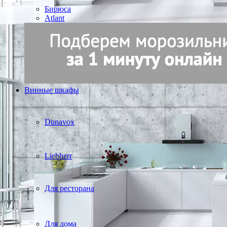
Бирюса
Atlant
Винные шкафы
Dunavox
Liebherr
Для ресторана
Для дома