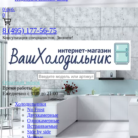
0
руб.
0
8 (495) 177-56-75
Консультация специалистов. Звоните!
Обратный звонок
Время работы:
Ежедневно с 9:00 до 21:00
Холодильники
No Frost
Двухкамерные
Однокамерные
Встраиваемые
Side by side
Черные