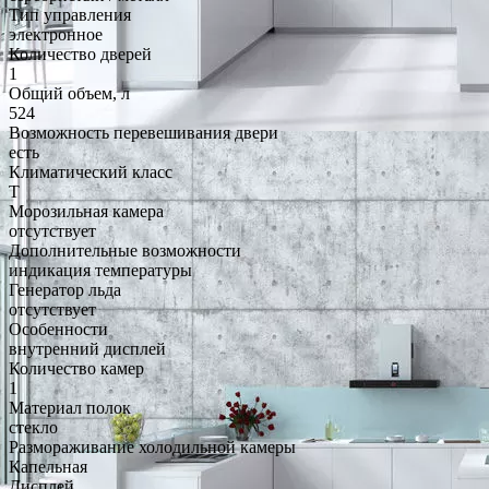
Тип управления
электронное
Количество дверей
1
Общий объем, л
524
Возможность перевешивания двери
есть
Климатический класс
T
Морозильная камера
отсутствует
Дополнительные возможности
индикация температуры
Генератор льда
отсутствует
Особенности
внутренний дисплей
Количество камер
1
Материал полок
стекло
Размораживание холодильной камеры
Капельная
Дисплей