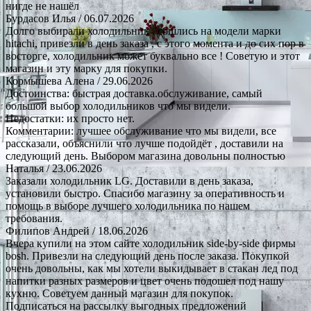
нигде не нашёл
Бурдасов Илья
/ 06.07.2026
Долго выбирали холодильник , сошлись на модели марки
hitachi, привезли в день заказа , с этого момента и до сих пор в
восторге, холодильник может буквально все ! Советую и этот
магазин и эту марку для покупки.
Кормышева Алена
/ 29.06.2026
Достоинства: быстрая доставка.обслуживание, самый
большой выбор холодильников что мы видели.
Недостатки: их просто нет.
Комментарии: лучшее обслуживание что мы видели, все
рассказали, объяснили что лучше подойдёт , доставили на
следующий день. Выбором магазина довольны полностью
Наталья
/ 23.06.2026
Заказали холодильник LG. Доставили в день заказа,
установили быстро. Спасибо магазину за оперативность и
помощь в выборе лучшего холодильника по нашем
требования.
Филипов Андрей
/ 18.06.2026
Вчера купили на этом сайте холодильник side-by-side фирмы
bosh. Привезли на следующий день после заказа. Покупкой
очень довольны, как мы хотели выкидывает в стакан лед под
напитки разных размеров и цвет очень подошел под нашу
кухню. Советуем данный магазин для покупок.
Подписаться на рассылку выгодных предложений