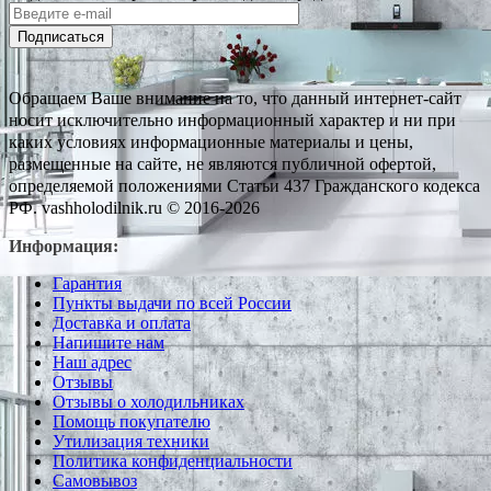
Подписаться
Обращаем Ваше внимание на то, что данный интернет-сайт
носит исключительно информационный характер и ни при
каких условиях информационные материалы и цены,
размещенные на сайте, не являются публичной офертой,
определяемой положениями Статьи 437 Гражданского кодекса
РФ. vashholodilnik.ru © 2016-2026
Информация:
Гарантия
Пункты выдачи по всей России
Доставка и оплата
Напишите нам
Наш адрес
Отзывы
Отзывы о холодильниках
Помощь покупателю
Утилизация техники
Политика конфиденциальности
Самовывоз