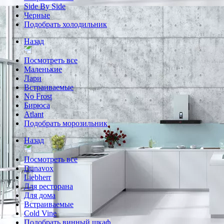
Side By Side
Черные
Подобрать холодильник
Назад
Посмотреть все
Маленькие
Лари
Встраиваемые
No Frost
Бирюса
Atlant
Подобрать морозильник
Назад
Посмотреть все
Dunavox
Liebherr
Для ресторана
Для дома
Встраиваемые
Cold Vine
Подобрать винный шкаф