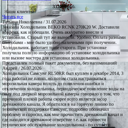
335060
руб.
Наши клиенты /
Читать все
Татьяна Николаевна
/ 31.07.2026
Заказала Холодильник BEKO RCNK 270K20 W. Доставили
вовремя. как и обещали. Очень аккуратно внесли и
установили. Старый тут же вынесли. Удобно. Оплата разными
способами - мне было удобно наличными при получении.
Холодильник. работает тише старого. При установке
получила полную информацию об установке холодильника
или вызове мастера для установки холодильника.
Представлен полный пакет документов, без напоминаний
Андрей
/ 26.07.2026
Холодильник Самсунг RL50RR был куплен в декабре 2014, 3
года работал не плохо, но потом стала настраиваться
морозильная камера вплоть до появления ошибки и
отключения холодильника, периодическое появление воды на
полу под дверкой морозильной камеры говорило о том, что
причиной плохой работы скорее всего является засор
дренажного канала. Я обратился в на горячую линию по
технической поддержке Самсунг, подробно обозначил
проблему и спросил, как мне прочистить дренажный канал и
где находится дренажное отверстие т.е. как провести
техническое обслуживание холодильника - по сути его