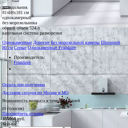
холодильник
81x68x181 см
однокамерный
без морозильника
общий объем 524 л
капельная система разморозки
Однокамерные
Дорогие
Без морозильной камеры
Шириной
80 см
Серые
Однокамерные Frigidaire
Производитель:
Frigidaire
*Наличие уточняйте у менеджера
Оплата при получении
Доставим сегодня по Москве и МО
Возможность возврата в течение 14 дней
(0 голосов)
Просмотреть отзывы
335060
руб.
Кол-во: