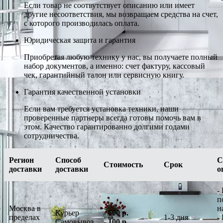
Если товар не соотвутствует описанию или имеет
другие несоответствия, мы возвращаем средства на счет,
с которого производилась оплата.
Юридическая защита и гарантия
Приобретая любую технику у нас, вы получаете полный
набор документов, а именно: счет фактуру, кассовый
чек, гарантийный талон или сервисную книгу.
Гарантия качественной установки
Если вам требуется установка техники, наши
проверенные партнеры всегда готовы помочь вам в
этом. Качество гарантированно долгими годами
сотрудничества.
Регион
Способ
С
Стоимость
Срок
доставки
доставки
о
-
п
Москва в
н
Курьер
-
600 р.
пределах
1-3 дня
-
Самовывоз
-
100 р.