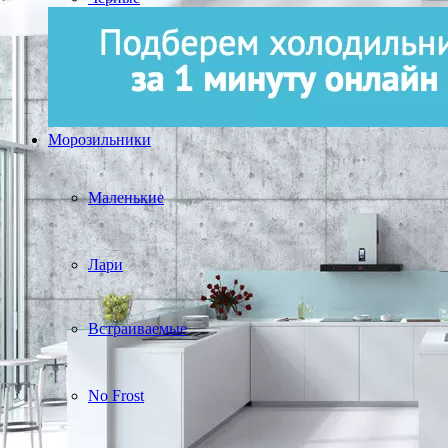
Морозильники
Маленькие
Лари
Встраиваемые
No Frost