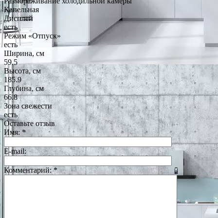
Размораживание холодильной камеры
Капельная
Дисплей
есть
Режим «Отпуск»
есть
Ширина, см
59.5
Высота, см
185.9
Глубина, см
66.8
Зона свежести
есть
Оставьте отзыв
Имя:
*
E-mail:
Комментарий:
*