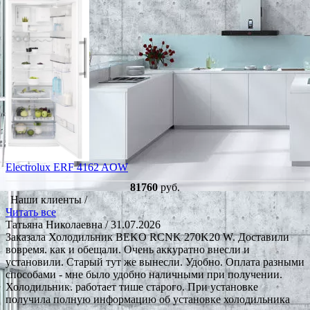
Electrolux ERF 4162 AOW
81760
руб.
Наши клиенты /
Читать все
Татьяна Николаевна
/ 31.07.2026
Заказала Холодильник BEKO RCNK 270K20 W. Доставили
вовремя. как и обещали. Очень аккуратно внесли и
установили. Старый тут же вынесли. Удобно. Оплата разными
способами - мне было удобно наличными при получении.
Холодильник. работает тише старого. При установке
получила полную информацию об установке холодильника