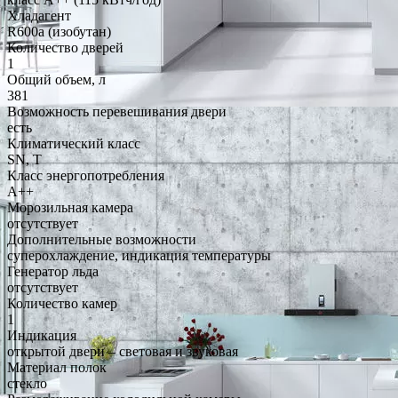
Хладагент
R600a (изобутан)
Количество дверей
1
Общий объем, л
381
Возможность перевешивания двери
есть
Климатический класс
SN, T
Класс энергопотребления
A++
Морозильная камера
отсутствует
Дополнительные возможности
суперохлаждение, индикация температуры
Генератор льда
отсутствует
Количество камер
1
Индикация
открытой двери – световая и звуковая
Материал полок
стекло