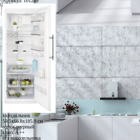
Артикул:
101249
холодильник
59.5x66.8x185.9 см
однокамерный
класс A++
без морозильника