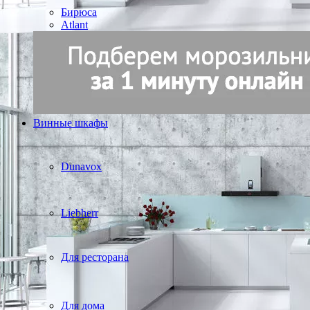
Бирюса
Atlant
Винные шкафы
Dunavox
Liebherr
Для ресторана
Для дома