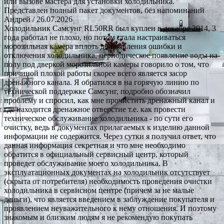
или вызове мастера для установки холодильника.
Представлен полный пакет документов, без напоминаний
Андрей
/ 26.07.2026
Холодильник Самсунг RL50RR был куплен в декабре 2014, 3
года работал не плохо, но потом стала настраиваться
морозильная камера вплоть до появления ошибки и
отключения холодильника, периодическое появление воды на
полу под дверкой морозильной камеры говорило о том, что
причиной плохой работы скорее всего является засор
дренажного канала. Я обратился в на горячую линию по
технической поддержке Самсунг, подробно обозначил
проблему и спросил, как мне прочистить дренажный канал и
где находится дренажное отверстие т.е. как провести
техническое обслуживание холодильника - по сути его
очистку, ведь в документах прилагаемых к изделию данной
информации не содержится. Через сутки я получил ответ, что
данная информация секретная и что мне необходимо
обратится в официальный сервисный центр, который
проведет обслуживание моего холодильника. В
эксплуатационных документах на холодильник отсутствует
(скрыта от потребителя) необходимость проведения очистки
холодильника в сервисном центре (причем за не малые
деньги), что является введением в заблуждение покупателя и
проявлением неуважительного к нему отношения. И поэтому
знакомым и близким людям я не рекомендую покупать