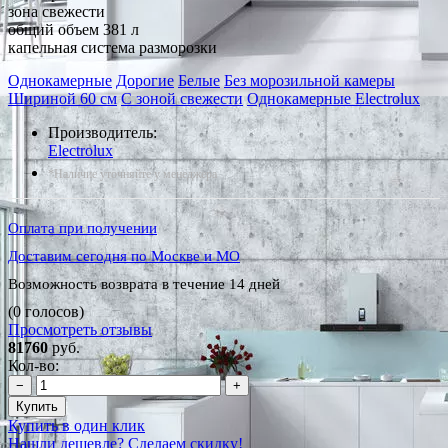
зона свежести
общий объем 381 л
капельная система разморозки
Однокамерные
Дорогие
Белые
Без морозильной камеры
Шириной 60 см
С зоной свежести
Однокамерные Electrolux
Производитель:
Electrolux
*Наличие уточняйте у менеджера
Оплата при получении
Доставим сегодня по Москве и МО
Возможность возврата в течение 14 дней
(0 голосов)
Просмотреть отзывы
81760
руб.
Кол-во:
−
+
Купить
Купить в один клик
Нашли дешевле? Сделаем скидку!