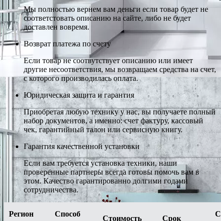
Мы полностью вернем вам деньги если товар будет не
соответстовать описанию на сайте, либо не будет
доставлен вовремя.
Возврат платежа по счету
Если товар не соотвутствует описанию или имеет
другие несоответствия, мы возвращаем средства на счет,
с которого производилась оплата.
Юридическая защита и гарантия
Приобретая любую технику у нас, вы получаете полный
набор документов, а именно: счет фактуру, кассовый
чек, гарантийный талон или сервисную книгу.
Гарантия качественной установки
Если вам требуется установка техники, наши
проверенные партнеры всегда готовы помочь вам в
этом. Качество гарантированно долгими годами
сотрудничества.
Регион
Способ
С
Стоимость
Срок