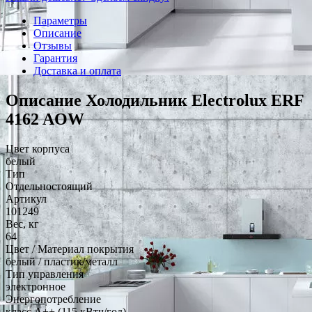
Параметры
Описание
Отзывы
Гарантия
Доставка и оплата
Описание Холодильник Electrolux ERF
4162 AOW
Цвет корпуса
белый
Тип
Отдельностоящий
Артикул
101249
Вес, кг
64
Цвет / Материал покрытия
белый / пластик/металл
Тип управления
электронное
Энергопотребление
класс A++ (115 кВтч/год)