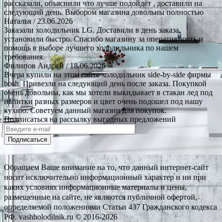
рассказали, объяснили что лучше подойдёт , доставили на
следующий день. Выбором магазина довольны полностью
Наталья
/ 23.06.2026
Заказали холодильник LG. Доставили в день заказа,
установили быстро. Спасибо магазину за оперативность и
помощь в выборе лучшего холодильника по нашем
требования.
Филипов Андрей
/ 18.06.2026
Вчера купили на этом сайте холодильник side-by-side фирмы
bosh. Привезли на следующий день после заказа. Покупкой
очень довольны, как мы хотели выкидывает в стакан лед под
напитки разных размеров и цвет очень подошел под нашу
кухню. Советуем данный магазин для покупок.
Подписаться на рассылку выгодных предложений
Подписаться
Обращаем Ваше внимание на то, что данный интернет-сайт
носит исключительно информационный характер и ни при
каких условиях информационные материалы и цены,
размещенные на сайте, не являются публичной офертой,
определяемой положениями Статьи 437 Гражданского кодекса
РФ. vashholodilnik.ru © 2016-2026