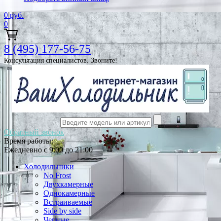
0
руб.
0
8 (495) 177-56-75
Консультация специалистов. Звоните!
Обратный звонок
Время работы:
Ежедневно с 9:00 до 21:00
Холодильники
No Frost
Двухкамерные
Однокамерные
Встраиваемые
Side by side
Черные