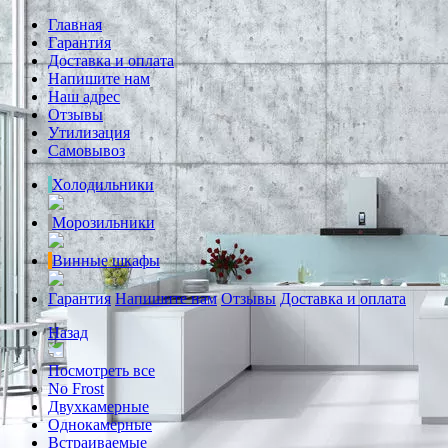
Главная
Гарантия
Доставка и оплата
Напишите нам
Наш адрес
Отзывы
Утилизация
Самовывоз
Холодильники
Морозильники
Винные шкафы
Гарантия
Напишите нам
Отзывы
Доставка и оплата
Назад
Посмотреть все
No Frost
Двухкамерные
Однокамерные
Встраиваемые