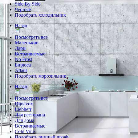
Side By Side
Черные
Подобрать холодильник
Назад
Посмотреть все
Маленькие
Лари
Встраиваемые
No Frost
Бирюса
Atlant
Подобрать морозильник
Назад
Посмотреть все
Dunavox
Liebherr
Для ресторана
Для дома
Встраиваемые
Cold Vine
Подобрать винный шкаф