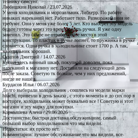
технику самсунг.
Любишкин Николай
/ 23.07.2026
У меня холодильник и морозильник Либхерр. По работе
никаких нареканий нет. Работают тихо. Размораживания не
требуют. Они у меня уже более 5 лет. Кто выберет эту модель
будьте готовы через это время менять ручки. Я уже одну
заменил. Это самое не отработанное место в этой
конструкции. То пластик в ручке лопнет, то пружинка в ручке
сломается. Одна ручка в холодильнике стоит 1700 р. А так,
холодильник хороший.
Осипов Дмитрий
/ 14.07.2026
Купил здесь винный шкаф, покупкой доволен, пока
нареканий к магазину нет. Доставили на следующий день
после заказа. Советую тк больше, чем у них предложений,
нигде не нашёл
Бурдасов Илья
/ 06.07.2026
Долго выбирали холодильник , сошлись на модели марки
hitachi, привезли в день заказа , с этого момента и до сих пор в
восторге, холодильник может буквально все ! Советую и этот
магазин и эту марку для покупки.
Кормышева Алена
/ 29.06.2026
Достоинства: быстрая доставка.обслуживание, самый
большой выбор холодильников что мы видели.
Недостатки: их просто нет.
Комментарии: лучшее обслуживание что мы видели, все