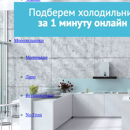
Морозильники
Маленькие
Лари
Встраиваемые
No Frost