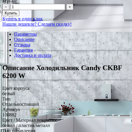
Кол-во:
−
+
Купить
Купить в один клик
Нашли дешевле? Сделаем скидку!
Параметры
Описание
Отзывы
Гарантия
Доставка и оплата
Описание Холодильник Candy CKBF
6200 W
Цвет корпуса
белый
Тип
Отдельностоящий
Артикул
100882
Цвет / Материал покрытия
белый / пластик/металл
Тип управления