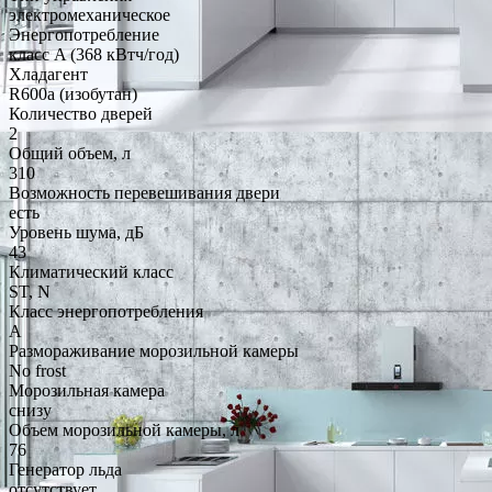
электромеханическое
Энергопотребление
класс A (368 кВтч/год)
Хладагент
R600a (изобутан)
Количество дверей
2
Общий объем, л
310
Возможность перевешивания двери
есть
Уровень шума, дБ
43
Климатический класс
ST, N
Класс энергопотребления
A
Размораживание морозильной камеры
No frost
Морозильная камера
снизу
Объем морозильной камеры, л
76
Генератор льда
отсутствует