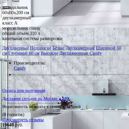
холодильник
60x60x200 см
двухкамерный
класс A
морозильник снизу
общий объем 310 л
капельная система разморозки
Двухдверные
Недорогие
Белые
Двухкамерные
Шириной 60
см
Глубиной 60 см
Высокие
Двухкамерные Candy
Производитель:
Candy
*Наличие уточняйте у менеджера
Оплата при получении
Доставим сегодня по Москве и МО
Возможность возврата в течение 14 дней
(0 голосов)
Просмотреть отзывы
19640
руб.