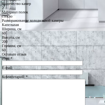
Количество камер
2
Материал полок
стекло
Размораживание холодильной камеры
Капельная
Ширина, см
60
Высота, см
200
Глубина, см
60
Оставьте отзыв
Имя:
*
E-mail:
Комментарий:
*