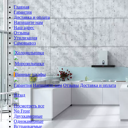
Главная
Гарантия
Доставка и оплата
Напишите нам
Наш адрес
Отзывы
Утилизация
Самовывоз
Холодильники
Морозильники
Винные шкафы
Гарантия
Напишите нам
Отзывы
Доставка и оплата
Назад
Посмотреть все
No Frost
Двухкамерные
Однокамерные
Встраиваемые