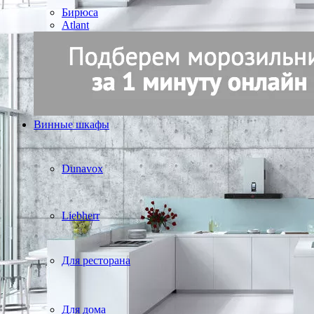
Бирюса
Atlant
Винные шкафы
Dunavox
Liebherr
Для ресторана
Для дома