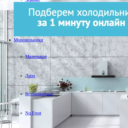
Морозильники
Маленькие
Лари
Встраиваемые
No Frost