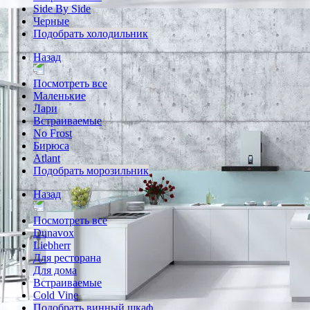
Side By Side
Черные
Подобрать холодильник
Назад
Посмотреть все
Маленькие
Лари
Встраиваемые
No Frost
Бирюса
Atlant
Подобрать морозильник
Назад
Посмотреть все
Dunavox
Liebherr
Для ресторана
Для дома
Встраиваемые
Cold Vine
Подобрать винный шкаф