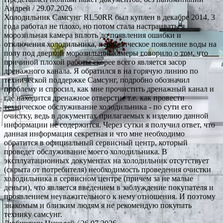
Андрей
/ 29.07.2026
Холодильник Самсунг RL50RR был куплен в декабре 2014, 3
года работал не плохо, но потом стала настраиваться
морозильная камера вплоть до появления ошибки и
отключения холодильника, периодическое появление воды на
полу под дверкой морозильной камеры говорило о том, что
причиной плохой работы скорее всего является засор
дренажного канала. Я обратился в на горячую линию по
технической поддержке Самсунг, подробно обозначил
проблему и спросил, как мне прочистить дренажный канал и
где находится дренажное отверстие т.е. как провести
техническое обслуживание холодильника - по сути его
очистку, ведь в документах прилагаемых к изделию данной
информации не содержится. Через сутки я получил ответ, что
данная информация секретная и что мне необходимо
обратится в официальный сервисный центр, который
проведет обслуживание моего холодильника. В
эксплуатационных документах на холодильник отсутствует
(скрыта от потребителя) необходимость проведения очистки
холодильника в сервисном центре (причем за не малые
деньги), что является введением в заблуждение покупателя и
проявлением неуважительного к нему отношения. И поэтому
знакомым и близким людям я не рекомендую покупать
технику самсунг.