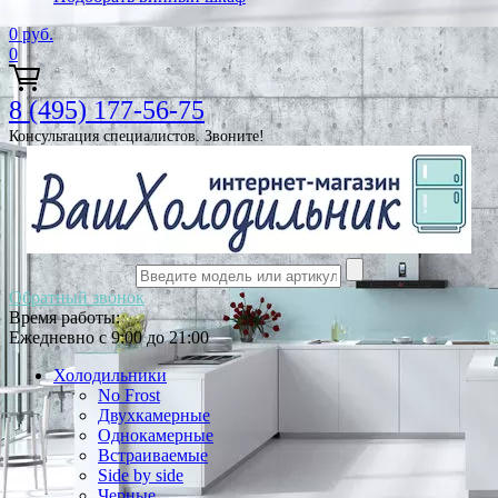
0
руб.
0
8 (495) 177-56-75
Консультация специалистов. Звоните!
Обратный звонок
Время работы:
Ежедневно с 9:00 до 21:00
Холодильники
No Frost
Двухкамерные
Однокамерные
Встраиваемые
Side by side
Черные