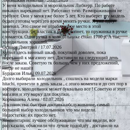
Любишкин Николай
/ 26.07.2026
У меня холодильник и морозильник Либхерр. По работе
никаких нареканий нет. Работают тихо. Размораживания не
требуют. Они у меня уже более 5 лет. Кто выберет эту модель
будьте готовы через это время менять ручки. Я уже одну
заменил. Это самое не отработанное место в этой
конструкции. То пластик в ручке лопнет, то пружинка в ручке
сломается. Одна ручка в холодильнике стоит 1700 р. А так,
холодильник хороший.
Осипов Дмитрий
/ 17.07.2026
Купил здесь винный шкаф, покупкой доволен, пока
нареканий к магазину нет. Доставили на следующий день
после заказа. Советую тк больше, чем у них предложений,
нигде не нашёл
Бурдасов Илья
/ 09.07.2026
Долго выбирали холодильник , сошлись на модели марки
hitachi, привезли в день заказа , с этого момента и до сих пор в
восторге, холодильник может буквально все ! Советую и этот
магазин и эту марку для покупки.
Кормышева Алена
/ 02.07.2026
Достоинства: быстрая доставка.обслуживание, самый
большой выбор холодильников что мы видели.
Недостатки: их просто нет.
Комментарии: лучшее обслуживание что мы видели, все
рассказали, объяснили что лучше подойдёт , доставили на