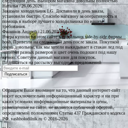
следующий день. Выбором магазина довольны полностью
Наталья
/ 26.06.2026
Заказали холодильник LG. Доставили в день заказа,
установили быстро. Спасибо магазину за оперативность и
помощь в выборе лучшего холодильника по нашем
требования.
Филипов Андрей
/ 21.06.2026
Вчера купили на этом сайте холодильник side-by-side фирмы
bosh. Привезли на следующий день после заказа. Покупкой
очень довольны, как мы хотели выкидывает в стакан лед под
напитки разных размеров и цвет очень подошел под нашу
кухню. Советуем данный магазин для покупок.
Подписаться на рассылку выгодных предложений
Подписаться
Обращаем Ваше внимание на то, что данный интернет-сайт
носит исключительно информационный характер и ни при
каких условиях информационные материалы и цены,
размещенные на сайте, не являются публичной офертой,
определяемой положениями Статьи 437 Гражданского кодекса
РФ. vashholodilnik.ru © 2016-2026