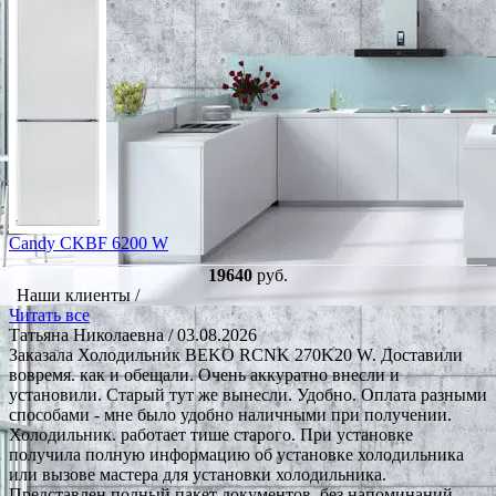
Candy CKBF 6200 W
19640
руб.
Наши клиенты /
Читать все
Татьяна Николаевна
/ 03.08.2026
Заказала Холодильник BEKO RCNK 270K20 W. Доставили
вовремя. как и обещали. Очень аккуратно внесли и
установили. Старый тут же вынесли. Удобно. Оплата разными
способами - мне было удобно наличными при получении.
Холодильник. работает тише старого. При установке
получила полную информацию об установке холодильника
или вызове мастера для установки холодильника.
Представлен полный пакет документов, без напоминаний