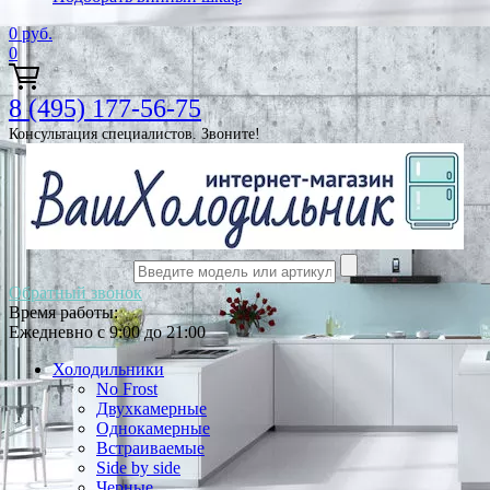
0
руб.
0
8 (495) 177-56-75
Консультация специалистов. Звоните!
Обратный звонок
Время работы:
Ежедневно с 9:00 до 21:00
Холодильники
No Frost
Двухкамерные
Однокамерные
Встраиваемые
Side by side
Черные