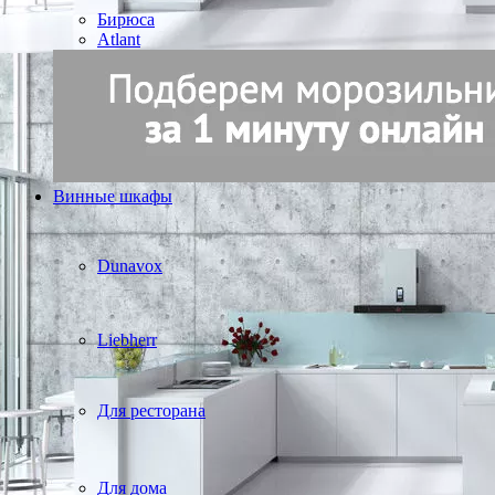
Бирюса
Atlant
Винные шкафы
Dunavox
Liebherr
Для ресторана
Для дома