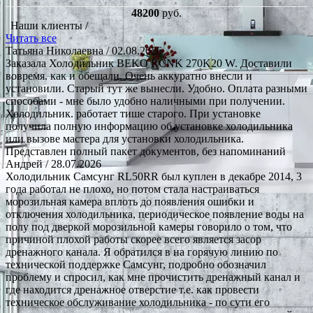
48200
руб.
Наши клиенты /
Читать все
Татьяна Николаевна
/ 02.08.2026
Заказала Холодильник BEKO RCNK 270K20 W. Доставили
вовремя. как и обещали. Очень аккуратно внесли и
установили. Старый тут же вынесли. Удобно. Оплата разными
способами - мне было удобно наличными при получении.
Холодильник. работает тише старого. При установке
получила полную информацию об установке холодильника
или вызове мастера для установки холодильника.
Представлен полный пакет документов, без напоминаний
Андрей
/ 28.07.2026
Холодильник Самсунг RL50RR был куплен в декабре 2014, 3
года работал не плохо, но потом стала настраиваться
морозильная камера вплоть до появления ошибки и
отключения холодильника, периодическое появление воды на
полу под дверкой морозильной камеры говорило о том, что
причиной плохой работы скорее всего является засор
дренажного канала. Я обратился в на горячую линию по
технической поддержке Самсунг, подробно обозначил
проблему и спросил, как мне прочистить дренажный канал и
где находится дренажное отверстие т.е. как провести
техническое обслуживание холодильника - по сути его