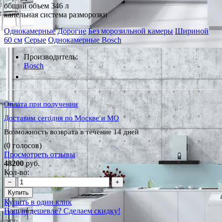
общий объем 346 л
капельная система разморозки
Однокамерные
Дорогие
Без морозильной камеры
Шириной
60 см
Серые
Однокамерные Bosch
Производитель:
Bosch
*Наличие уточняйте у менеджера
Оплата при получении
Доставим сегодня по Москве и МО
Возможность возврата в течение 14 дней
(0 голосов)
Просмотреть отзывы
48200
руб.
Кол-во:
−
+
Купить
Купить в один клик
Нашли дешевле? Сделаем скидку!