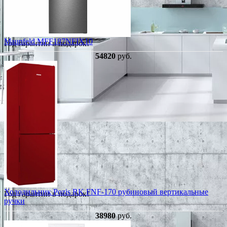
Maunfeld MFF187NFIX10
Год гарантии в подарок!
54820
руб.
Холодильник Pozis RK FNF-170 рубиновый вертикальные
Год гарантии в подарок!
ручки
38980
руб.