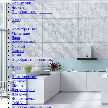
Side By Side
Черные
Подобрать холодильник
Назад
Посмотреть все
Маленькие
Лари
Встраиваемые
No Frost
Бирюса
Atlant
Подобрать морозильник
Назад
Посмотреть все
Dunavox
Liebherr
Для ресторана
Для дома
Встраиваемые
Cold Vine
Подобрать винный шкаф