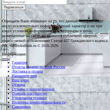
Подписаться
Обращаем Ваше внимание на то, что данный интернет-сайт
носит исключительно информационный характер и ни при
каких условиях информационные материалы и цены,
размещенные на сайте, не являются публичной офертой,
определяемой положениями Статьи 437 Гражданского кодекса
РФ. vashholodilnik.ru © 2016-2026
Информация:
Гарантия
Пункты выдачи по всей России
Доставка и оплата
Напишите нам
Наш адрес
Отзывы
Отзывы о холодильниках
Помощь покупателю
Утилизация техники
Политика конфиденциальности
Самовывоз