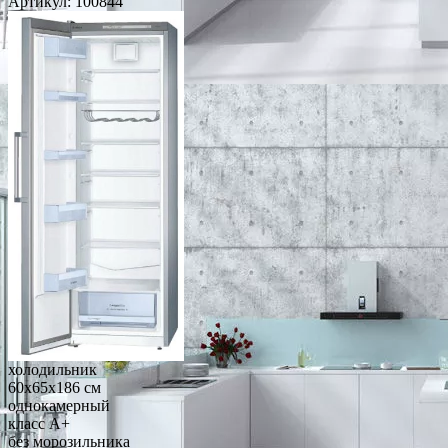
Артикул:
100844
холодильник
60x65x186 см
однокамерный
класс A+
без морозильника