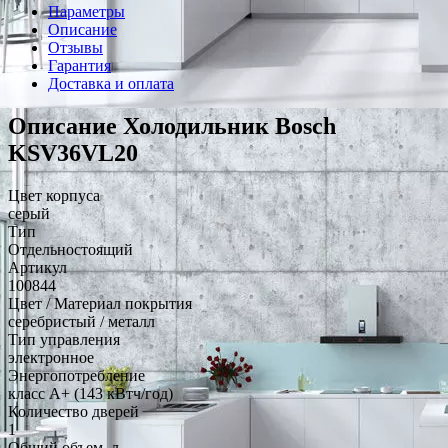
Параметры
Описание
Отзывы
Гарантия
Доставка и оплата
Описание Холодильник Bosch
KSV36VL20
Цвет корпуса
серый
Тип
Отдельностоящий
Артикул
100844
Цвет / Материал покрытия
серебристый / металл
Тип управления
электронное
Энергопотребление
класс A+ (143 кВтч/год)
Количество дверей
1
Общий объем, л