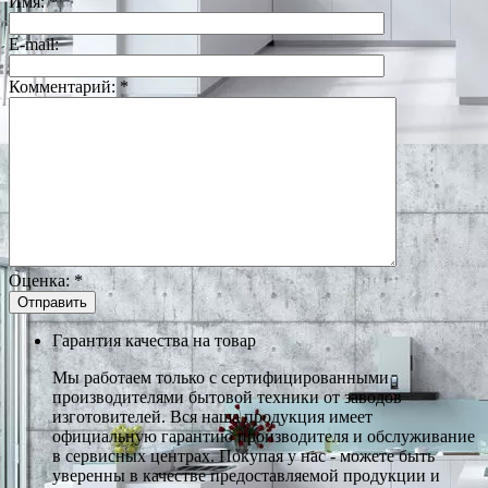
Имя:
*
E-mail:
Комментарий:
*
Оценка:
*
Гарантия качества на товар
Мы работаем только с сертифицированными
производителями бытовой техники от заводов
изготовителей. Вся наша продукция имеет
официальную гарантию производителя и обслуживание
в сервисных центрах. Покупая у нас - можете быть
уверенны в качестве предоставляемой продукции и