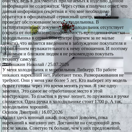
очистку, ведь в документах прилагаемых к изделию данной
информации не содержится. Через сутки я получил ответ, что
данная информация секретная и что мне необходимо
обратится в официальный сервисный центр, который
проведет обслуживание моего холодильника. В
эксплуатационных документах на холодильник отсутствует
(скрыта от потребителя) необходимость проведения очистки
холодильника в сервисном центре (причем за не малые
деньги), что является введением в заблуждение покупателя и
проявлением неуважительного к нему отношения. И поэтому
знакомым и близким людям я не рекомендую покупать
технику самсунг.
Любишкин Николай
/ 25.07.2026
У меня холодильник и морозильник Либхерр. По работе
никаких нареканий нет. Работают тихо. Размораживания не
требуют. Они у меня уже более 5 лет. Кто выберет эту модель
будьте готовы через это время менять ручки. Я уже одну
заменил. Это самое не отработанное место в этой
конструкции. То пластик в ручке лопнет, то пружинка в ручке
сломается. Одна ручка в холодильнике стоит 1700 р. А так,
холодильник хороший.
Осипов Дмитрий
/ 16.07.2026
Купил здесь винный шкаф, покупкой доволен, пока
нареканий к магазину нет. Доставили на следующий день
после заказа. Советую тк больше, чем у них предложений,