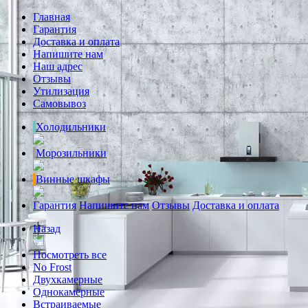
Главная
Гарантия
Доставка и оплата
Напишите нам
Наш адрес
Отзывы
Утилизация
Самовывоз
Холодильники
Морозильники
Винные шкафы
Гарантия
Напишите нам
Отзывы
Доставка и оплата
Назад
Посмотреть все
No Frost
Двухкамерные
Однокамерные
Встраиваемые