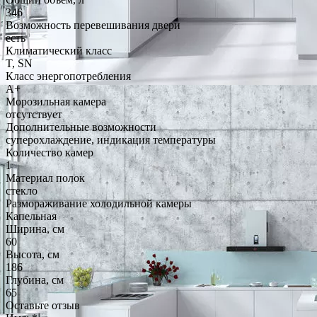
346
Возможность перевешивания двери
есть
Климатический класс
T, SN
Класс энергопотребления
A+
Морозильная камера
отсутствует
Дополнительные возможности
суперохлаждение, индикация температуры
Количество камер
1
Материал полок
стекло
Размораживание холодильной камеры
Капельная
Ширина, см
60
Высота, см
186
Глубина, см
65
Оставьте отзыв