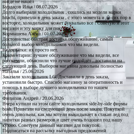
нигде не нашёл
Бурдасов Илья
/ 08.07.2026
Долго выбирали холодильник , сошлись на модели марки
hitachi, привезли в день заказа , с этого момента и до сих пор в
восторге, холодильник может буквально все ! Советую и этот
магазин и эту марку для покупки.
Кормышева Алена
/ 01.07.2026
Достоинства: быстрая доставка.обслуживание, самый
большой выбор холодильников что мы видели.
Недостатки: их просто нет.
Комментарии: лучшее обслуживание что мы видели, все
рассказали, объяснили что лучше подойдёт , доставили на
следующий день. Выбором магазина довольны полностью
Наталья
/ 25.06.2026
Заказали холодильник LG. Доставили в день заказа,
установили быстро. Спасибо магазину за оперативность и
помощь в выборе лучшего холодильника по нашем
требования.
Филипов Андрей
/ 20.06.2026
Вчера купили на этом сайте холодильник side-by-side фирмы
bosh. Привезли на следующий день после заказа. Покупкой
очень довольны, как мы хотели выкидывает в стакан лед под
напитки разных размеров и цвет очень подошел под нашу
кухню. Советуем данный магазин для покупок.
Подписаться на рассылку выгодных предложений