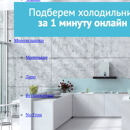
Морозильники
Маленькие
Лари
Встраиваемые
No Frost