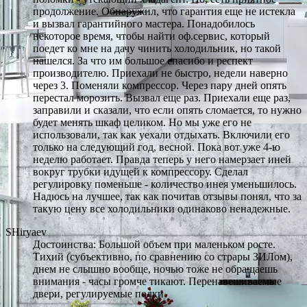
продолжение. Обнаружил, что гарантия еще не истекла
и вызвал гарантийного мастера. Понадобилось
некоторое время, чтобы найти оф.сервис, который
поедет ко мне на дачу чинить холодильник, но такой
нашелся. За что им большое спасибо и респект
производителю. Приехали не быстро, недели наверно
через 3. Поменяли компрессор. Через пару дней опять
перестал морозить. Вызвал еще раз. Приехали еще раз,
заправили и сказали, что если опять сломается, то нужно
будет менять шкаф целиком. Но мы уже его не
использовали, так как уехали отдыхать. Включили его
только на следующий год, весной. Пока вот уже 4-ю
неделю работает. Правда теперь у него намерзает иней
вокруг трубки идущей к компрессору. Сделал
регулировку поменьше - количество инея уменьшилось.
Надюсь на лучшее, так как почитав отзывы понял, что за
такую цену все холодильники одинаково ненадежные.
SHiryaev
Достоинства: Большой объем при маленьком росте.
Тихий (субъективно, по сравнению со страры ЗИЛом),
днем не слышно вообще, ночью тоже не обращаешь
внимания - часы громче тикают. Перенавешиваемые
двери, регулируемые полки