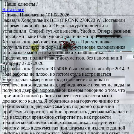
Наши клиенты /
Читать все
Татьяна Николаевна
/ 01.08.2026
Заказала Холодильник BEKO RCNK 270K20 W. Доставили
вовремя. как и обещали. Очень аккуратно внесли и
установили. Старый тут же вынесли. Удобно. Оплата разными
способами - мне было удобно наличными при получении.
Холодильник. работает тише старого. При установке
получила полную информацию об установке холодильника
или вызове мастера для установки холодильника.
Представлен полный пакет документов, без напоминаний
Андрей
/ 27.07.2026
Холодильник Самсунг RL50RR был куплен в декабре 2014, 3
года работал не плохо, но потом стала настраиваться
морозильная камера вплоть до появления ошибки и
отключения холодильника, периодическое появление воды на
полу под дверкой морозильной камеры говорило о том, что
причиной плохой работы скорее всего является засор
дренажного канала. Я обратился в на горячую линию по
технической поддержке Самсунг, подробно обозначил
проблему и спросил, как мне прочистить дренажный канал и
где находится дренажное отверстие т.е. как провести
техническое обслуживание холодильника - по сути его
очистку, ведь в документах прилагаемых к изделию данной
информации не содержится. Через сутки я получил ответ, что