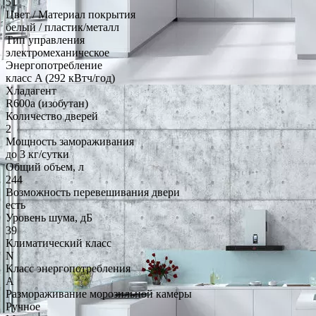
51
Цвет / Материал покрытия
белый / пластик/металл
Тип управления
электромеханическое
Энергопотребление
класс A (292 кВтч/год)
Хладагент
R600a (изобутан)
Количество дверей
2
Мощность замораживания
до 3 кг/cутки
Общий объем, л
244
Возможность перевешивания двери
есть
Уровень шума, дБ
39
Климатический класс
N
Класс энергопотребления
A
Размораживание морозильной камеры
Ручное