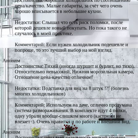
Достоинства: Хороший холодильник по соотношению
цена/качество. Малые габариты, за счёт чего очень
хорошо вписывается в небольшие кухни.
Недостатки: Слышал что есть риск поломки, после
которой дешевле новый покупать. Но пока такого не
случалось в моей практике.
Комментарий: Если нужен холодильник подешевле и
попроще, то это лучший выбор на мой взгляд.
Аноним
Достоинства: Тихий (иногда шуршит и бурлит, но тихо),
Относительно невысокий, Нижняя морозильная камера,
Отношение цена-качество отличное!
Недостатки: Подставка для яиц на 8 штук !?! (болезнь
многих холодильников)
Комментарий: Используем на даче, отлично продумана
система размораживания. В комплекте идут 4 полки,
одну убрали вообще-слишком много (кастрюля не
влезает :). Очень нравится и по работе и внешний вид.
Аноним
Достоинства: цена вместительность низкий уровень