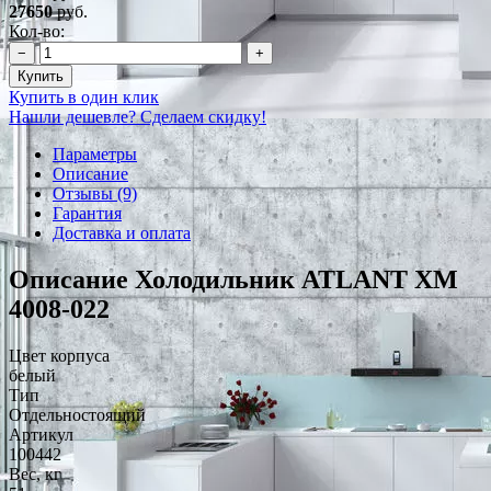
27650
руб.
Кол-во:
−
+
Купить
Купить в один клик
Нашли дешевле? Сделаем скидку!
Параметры
Описание
Отзывы (9)
Гарантия
Доставка и оплата
Описание Холодильник ATLANT ХМ
4008-022
Цвет корпуса
белый
Тип
Отдельностоящий
Артикул
100442
Вес, кг