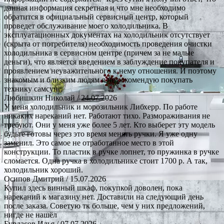
данная информация секретная и что мне необходимо
обратится в официальный сервисный центр, который
проведет обслуживание моего холодильника. В
эксплуатационных документах на холодильник отсутствует
(скрыта от потребителя) необходимость проведения очистки
холодильника в сервисном центре (причем за не малые
деньги), что является введением в заблуждение покупателя и
проявлением неуважительного к нему отношения. И поэтому
знакомым и близким людям я не рекомендую покупать
технику самсунг.
Любишкин Николай
/ 24.07.2026
У меня холодильник и морозильник Либхерр. По работе
никаких нареканий нет. Работают тихо. Размораживания не
требуют. Они у меня уже более 5 лет. Кто выберет эту модель
будьте готовы через это время менять ручки. Я уже одну
заменил. Это самое не отработанное место в этой
конструкции. То пластик в ручке лопнет, то пружинка в ручке
сломается. Одна ручка в холодильнике стоит 1700 р. А так,
холодильник хороший.
Осипов Дмитрий
/ 15.07.2026
Купил здесь винный шкаф, покупкой доволен, пока
нареканий к магазину нет. Доставили на следующий день
после заказа. Советую тк больше, чем у них предложений,
нигде не нашёл
Бурдасов Илья
/ 07.07.2026