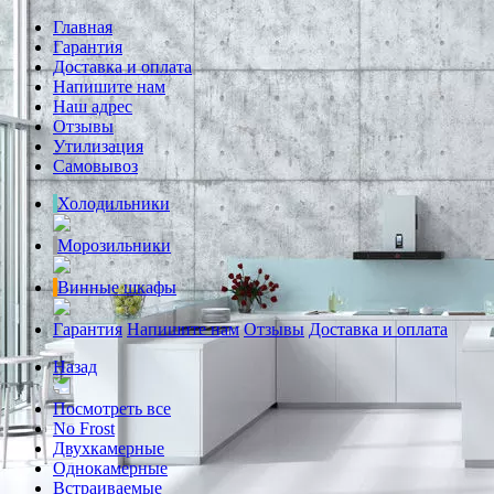
Главная
Гарантия
Доставка и оплата
Напишите нам
Наш адрес
Отзывы
Утилизация
Самовывоз
Холодильники
Морозильники
Винные шкафы
Гарантия
Напишите нам
Отзывы
Доставка и оплата
Назад
Посмотреть все
No Frost
Двухкамерные
Однокамерные
Встраиваемые