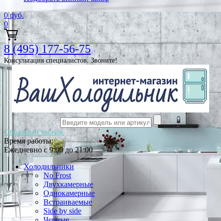
0
руб.
0
8 (495) 177-56-75
Консультация специалистов. Звоните!
Обратный звонок
Время работы:
Ежедневно с 9:00 до 21:00
Холодильники
No Frost
Двухкамерные
Однокамерные
Встраиваемые
Side by side
Черные