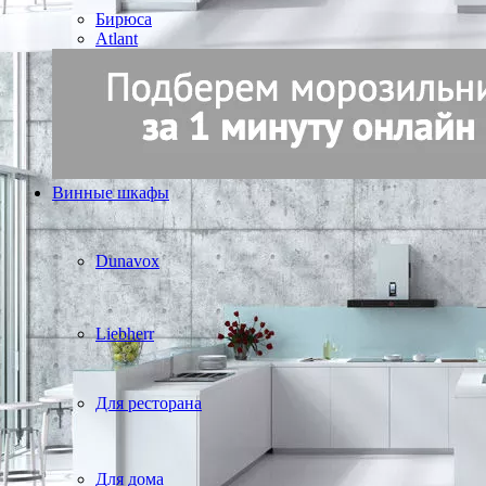
Бирюса
Atlant
Винные шкафы
Dunavox
Liebherr
Для ресторана
Для дома