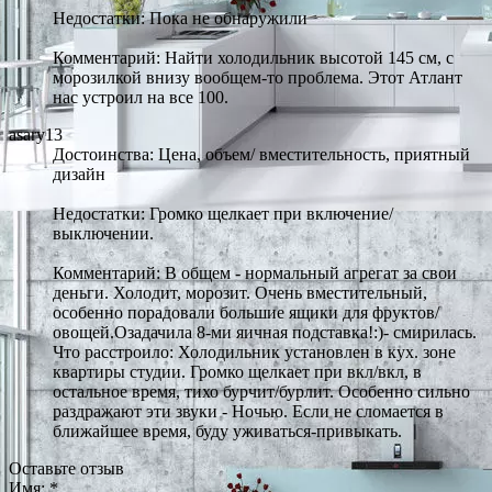
Недостатки: Пока не обнаружили
Комментарий: Найти холодильник высотой 145 см, с
морозилкой внизу вообщем-то проблема. Этот Атлант
нас устроил на все 100.
asary13
Достоинства: Цена, объем/ вместительность, приятный
дизайн
Недостатки: Громко щелкает при включение/
выключении.
Комментарий: В общем - нормальный агрегат за свои
деньги. Холодит, морозит. Очень вместительный,
особенно порадовали большие ящики для фруктов/
овощей.Озадачила 8-ми яичная подставка!:)- смирилась.
Что расстроило: Холодильник установлен в кух. зоне
квартиры студии. Громко щелкает при вкл/вкл, в
остальное время, тихо бурчит/бурлит. Особенно сильно
раздражают эти звуки - Ночью. Если не сломается в
ближайшее время, буду уживаться-привыкать.
Оставьте отзыв
Имя:
*