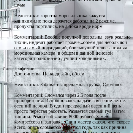
шума
Недостатки: корытца морозильника кажутся
хлипкими,но пока держатся работал на 2 режиме,
продукты портились, на 3 пока вроде норм.
Комментарий: Вообще покупкой довольны, звук реально
тихий, индезит работает громче,..объем для небольшой
семьи самый подходящий, боольшущий плюс - нижняя
морозильная камера! в общем в данной ценовой
категории-однозначно лучший холодильник.
Илья Трофимов
Достоинства: Цена, дизайн, объем
Недостатки: Забивается дренажная трубка. Сломался.
Комментарий: Сломался через 2,5 года после
приобретения. Использовался на даче в весенне-летне-
осенний период. В один прекрасный весенний день
просто перестал работать. Раздается слабый гул, затем
тишина. Ремонт объявили 8000 рублей. Замена
компрессора и заправка. Один мастер сказал, что, скорее
всего, опять сломается через пол года, так как причина
поломки - утекающий хладагент. Но, есть приятное