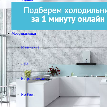
Морозильники
Маленькие
Лари
Встраиваемые
No Frost