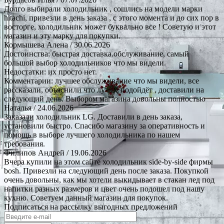
Долго выбирали холодильник , сошлись на модели марки
hitachi, привезли в день заказа , с этого момента и до сих пор в
восторге, холодильник может буквально все ! Советую и этот
магазин и эту марку для покупки.
Кормышева Алена
/ 30.06.2026
Достоинства: быстрая доставка.обслуживание, самый
большой выбор холодильников что мы видели.
Недостатки: их просто нет.
Комментарии: лучшее обслуживание что мы видели, все
рассказали, объяснили что лучше подойдёт , доставили на
следующий день. Выбором магазина довольны полностью
Наталья
/ 24.06.2026
Заказали холодильник LG. Доставили в день заказа,
установили быстро. Спасибо магазину за оперативность и
помощь в выборе лучшего холодильника по нашем
требования.
Филипов Андрей
/ 19.06.2026
Вчера купили на этом сайте холодильник side-by-side фирмы
bosh. Привезли на следующий день после заказа. Покупкой
очень довольны, как мы хотели выкидывает в стакан лед под
напитки разных размеров и цвет очень подошел под нашу
кухню. Советуем данный магазин для покупок.
Подписаться на рассылку выгодных предложений