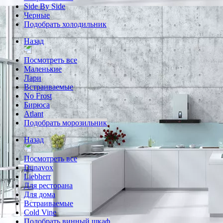
Side By Side
Черные
Подобрать холодильник
Назад
Посмотреть все
Маленькие
Лари
Встраиваемые
No Frost
Бирюса
Atlant
Подобрать морозильник
Назад
Посмотреть все
Dunavox
Liebherr
Для ресторана
Для дома
Встраиваемые
Cold Vine
Подобрать винный шкаф