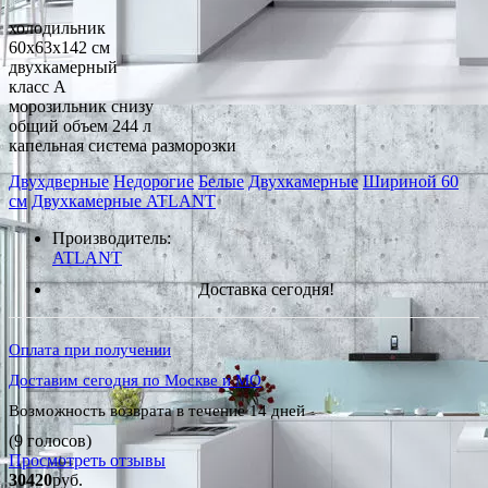
холодильник
60x63x142 см
двухкамерный
класс A
морозильник снизу
общий объем 244 л
капельная система разморозки
Двухдверные
Недорогие
Белые
Двухкамерные
Шириной 60
см
Двухкамерные ATLANT
Производитель:
ATLANT
Доставка сегодня!
Оплата при получении
Доставим сегодня по Москве и МО
Возможность возврата в течение 14 дней
(9 голосов)
Просмотреть отзывы
30420
руб.