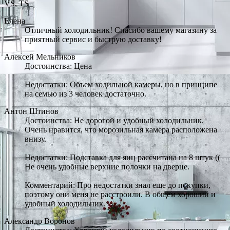
VS, TS
Елена
Отличный холодильник! Спасибо вашему магазину за
приятный сервис и быструю доставку!
Алексей Мельников
Достоинства: Цена
Недостатки: Объем ходильной камеры, но в принципе
на семью из 3 человек достаточно.
Антон Штинов
Достоинства: Не дорогой и удобный холодильник.
Очень нравится, что морозильная камера расположена
внизу.
Недостатки: Подставка для яиц рассчитана на 8 штук ((
Не очень удобные верхние полочки на дверце.
Комментарий: Про недостатки знал еще до покупки,
поэтому они меня не расстроили. В общем хороший и
удобный холодильник.
Александр Воронов