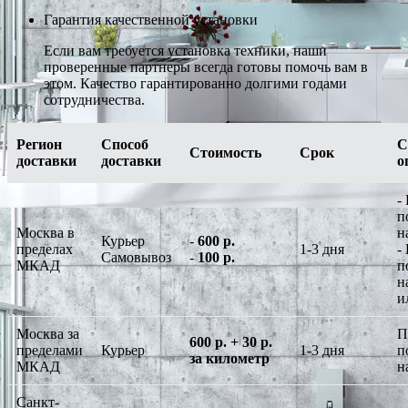
Гарантия качественной установки
Если вам требуется установка техники, наши
проверенные партнеры всегда готовы помочь вам в
этом. Качество гарантированно долгими годами
сотрудничества.
Регион
Способ
С
Стоимость
Срок
доставки
доставки
о
-
п
Москва в
н
Курьер
-
600 р.
пределах
1-3 дня
-
Самовывоз
-
100 р.
МКАД
п
н
и
Москва за
П
600 р. + 30 р.
пределами
Курьер
1-3 дня
п
за километр
МКАД
н
Санкт-