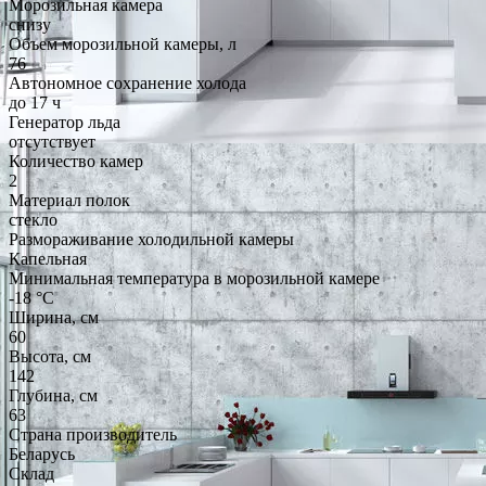
Морозильная камера
снизу
Объем морозильной камеры, л
76
Автономное сохранение холода
до 17 ч
Генератор льда
отсутствует
Количество камер
2
Материал полок
стекло
Размораживание холодильной камеры
Капельная
Минимальная температура в морозильной камере
-18 °C
Ширина, см
60
Высота, см
142
Глубина, см
63
Страна производитель
Беларусь
Склад