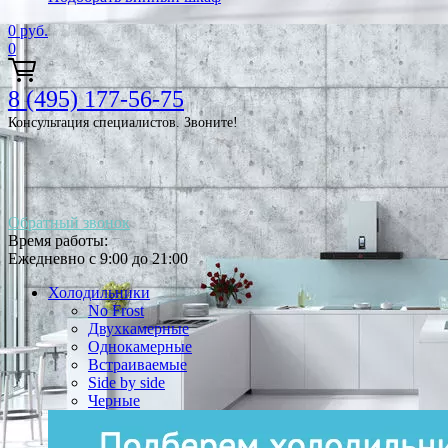
0
руб.
0
8 (495) 177-56-75
Консультация специалистов. Звоните!
Обратный звонок
Время работы:
Ежедневно с 9:00 до 21:00
Холодильники
No Frost
Двухкамерные
Однокамерные
Встраиваемые
Side by side
Черные