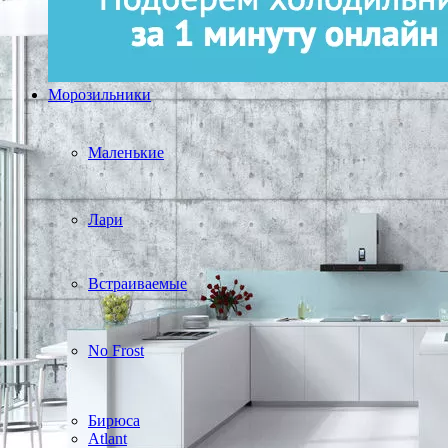
Морозильники
Маленькие
Лари
Встраиваемые
No Frost
Бирюса
Atlant