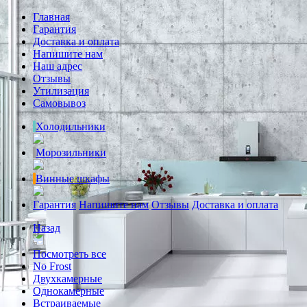
Главная
Гарантия
Доставка и оплата
Напишите нам
Наш адрес
Отзывы
Утилизация
Самовывоз
Холодильники
Морозильники
Винные шкафы
Гарантия
Напишите нам
Отзывы
Доставка и оплата
Назад
Посмотреть все
No Frost
Двухкамерные
Однокамерные
Встраиваемые