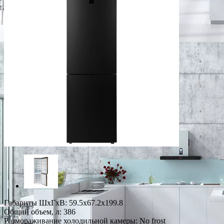
Габариты ШxГxВ: 59.5x67.2x199.8
Общий объем, л: 386
Размораживание холодильной камеры: No frost