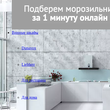
Винные шкафы
Dunavox
Liebherr
Для ресторана
Для дома