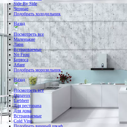
Side By Side
Черные
Подобрать холодильник
Назад
Посмотреть все
Маленькие
Лари
Встраиваемые
No Frost
Бирюса
Atlant
Подобрать морозильник
Назад
Посмотреть все
Dunavox
Liebherr
Для ресторана
Для дома
Встраиваемые
Cold Vine
Подобрать винный шкаф