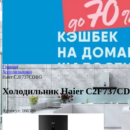
Главная
Холодильники
Haier C2F737CDBG
Холодильник Haier C2F737C
Артикул:
166386