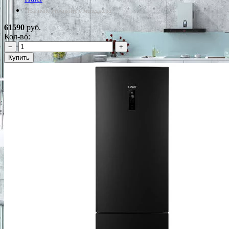
*Наличие уточняйте у менеджера
61590
руб.
Кол-во:
−
+
Купить