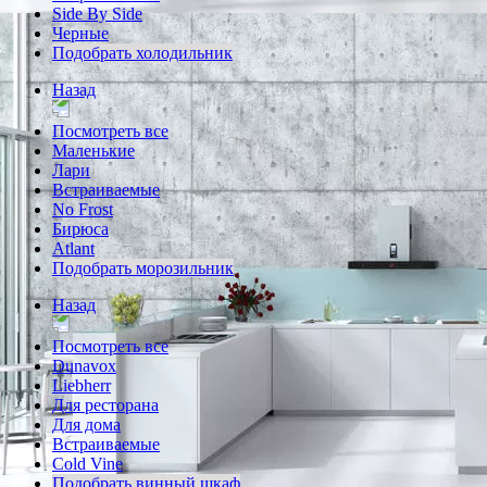
Side By Side
Черные
Подобрать холодильник
Назад
Посмотреть все
Маленькие
Лари
Встраиваемые
No Frost
Бирюса
Atlant
Подобрать морозильник
Назад
Посмотреть все
Dunavox
Liebherr
Для ресторана
Для дома
Встраиваемые
Cold Vine
Подобрать винный шкаф