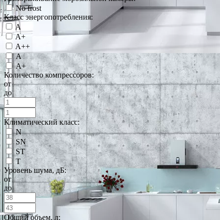
No frost
Класс энергопотребления:
A
A+
A++
А
А+
Количество компрессоров:
от
до
Климатический класс:
N
SN
ST
T
Уровень шума, дБ:
от
до
Общий объем, л: