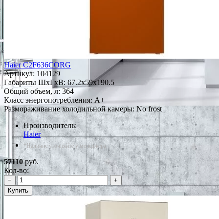
Haier C2F636CORG
Артикул:
104129
Габариты ШxГxВ: 67.2x59x190.5
Общий объем, л: 364
Класс энергопотребления: A+
Размораживание холодильной камеры: No frost
Производитель:
Haier
*Наличие уточняйте у менеджера
57110
руб.
Кол-во:
−
+
Купить