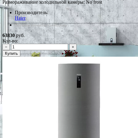
Размораживание холодильной камеры: No frost
Производитель:
Haier
*Наличие уточняйте у менеджера
63830
руб.
Кол-во:
−
+
Купить