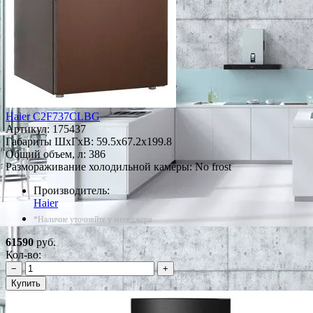
Haier C2F737CLBG
Артикул:
175437
Габариты ШxГxВ: 59.5x67.2x199.8
Общий объем, л: 386
Размораживание холодильной камеры: No frost
Производитель:
Haier
*Наличие уточняйте у менеджера
61590
руб.
Кол-во:
−
+
Купить