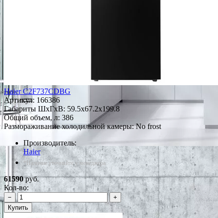
Haier C2F737CDBG
Артикул:
166386
Габариты ШxГxВ: 59.5x67.2x199.8
Общий объем, л: 386
Размораживание холодильной камеры: No frost
Производитель:
Haier
*Наличие уточняйте у менеджера
61590
руб.
Кол-во:
−
+
Купить