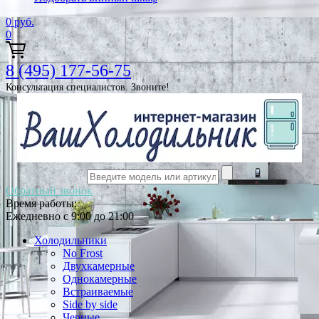
0
руб.
0
8 (495) 177-56-75
Консультация специалистов. Звоните!
Обратный звонок
Время работы:
Ежедневно с 9:00 до 21:00
Холодильники
No Frost
Двухкамерные
Однокамерные
Встраиваемые
Side by side
Черные