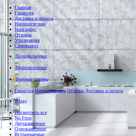
Главная
Гарантия
Доставка и оплата
Напишите нам
Наш адрес
Отзывы
Утилизация
Самовывоз
Холодильники
Морозильники
Винные шкафы
Гарантия
Напишите нам
Отзывы
Доставка и оплата
Назад
Посмотреть все
No Frost
Двухкамерные
Однокамерные
Встраиваемые