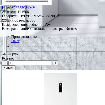
Haier A2F635CWMV
Артикул:
101566
Габариты ШxГxВ: 59.5x67.2x190.5
Общий объем, л: 356
Класс энергопотребления: A+
Размораживание холодильной камеры: No frost
Производитель:
Haier
*Наличие уточняйте у менеджера
54520
руб.
Кол-во:
−
+
Купить