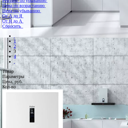
Рейтинг по убыванию
Цена по возрастанию
Цена по убыванию
От А до Я
От Я до А
Сбросить
1
2
3
4
Товар
Параметры
Цена, руб.
Кол-во