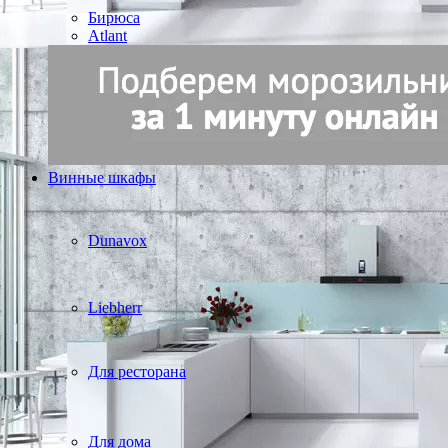
Бирюса
Atlant
Винные шкафы
Dunavox
Liebherr
Для ресторана
Для дома