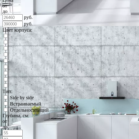
Цена
от
до
руб.
руб.
Цвет корпуса:
Тип:
Side by side
Встраиваемый
Отдельностоящий
Глубина, см:
от
до