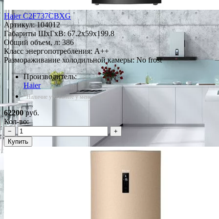
Haier C2F737CBXG
Артикул:
104012
Габариты ШxГxВ: 67.2x59x199.8
Общий объем, л: 386
Класс энергопотребления: A++
Размораживание холодильной камеры: No frost
Производитель:
Haier
*Наличие уточняйте у менеджера
62200
руб.
Кол-во:
−
+
Купить