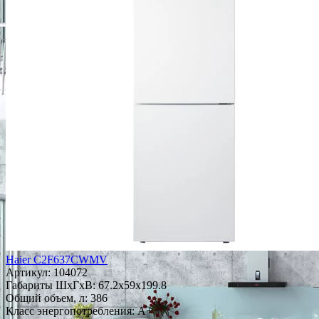
Haier C2F637CWMV
Артикул:
104072
Габариты ШxГxВ: 67.2x59x199.8
Общий объем, л: 386
Класс энергопотребления: A+