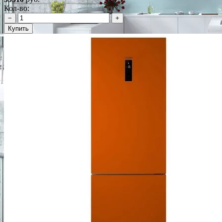
Кол-во:
−
+
Купить