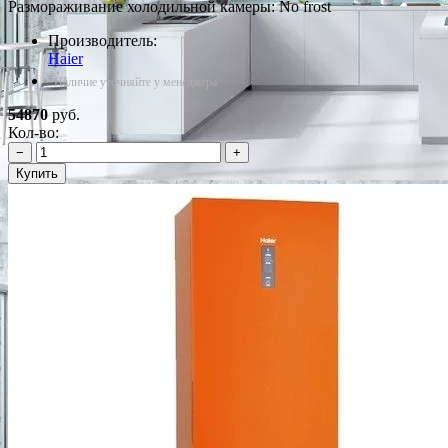
Размораживание холодильной камеры: No frost
Производитель:
Haier
*Наличие уточняйте у менеджера
54870
руб.
Кол-во:
−
+
Купить