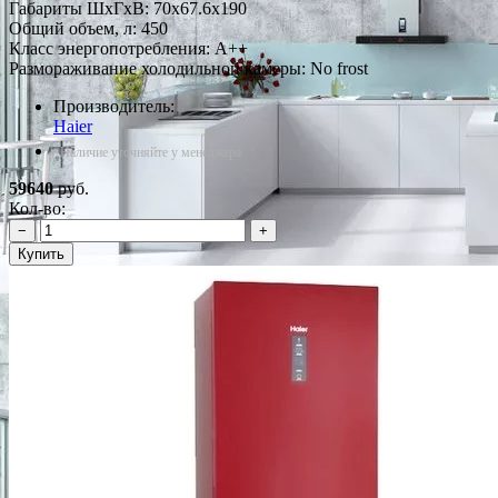
Габариты ШxГxВ: 70x67.6x190
Общий объем, л: 450
Класс энергопотребления: A++
Размораживание холодильной камеры: No frost
Производитель:
Haier
*Наличие уточняйте у менеджера
59640
руб.
Кол-во:
−
+
Купить