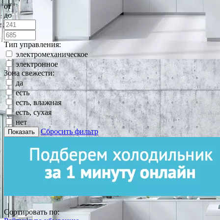
от
до
Тип управления:
электромеханическое
электронное
Зона свежести:
да
есть
есть, влажная
есть, сухая
нет
Сбросить фильтр
Показать
Сортировать по: