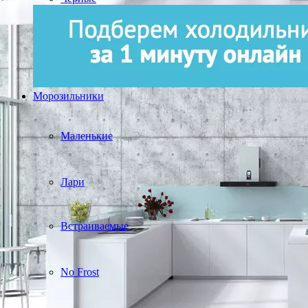
Морозильники
Маленькие
Лари
Встраиваемые
No Frost