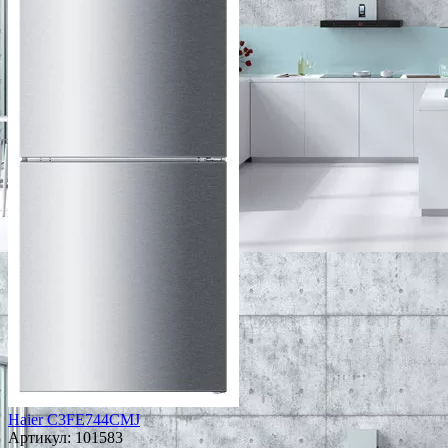
Haier C3FE744CMJ
Артикул:
101583