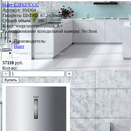
Haier C2F637CCG
Артикул:
104304
Габариты ШxГxВ: 67.2x59x199.8
Общий объем, л: 386
Класс энергопотребления: A+
Размораживание холодильной камеры: No frost
Производитель:
Haier
*Наличие уточняйте у менеджера
57110
руб.
Кол-во:
−
+
Купить