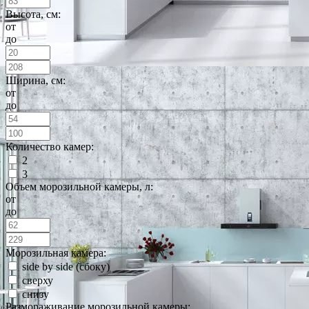
Высота, см:
от
до
Ширина, см:
от
до
Количество камер:
2
3
Объем морозильной камеры, л:
от
до
Морозильная камера:
side by side (сбоку)
сверху
снизу
Размораживание морозильной камеры: