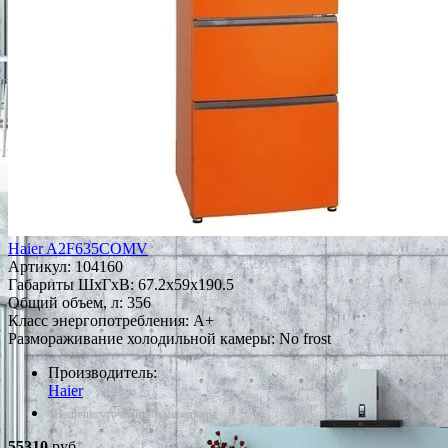
Haier A2F635COMV
Артикул:
104160
Габариты ШxГxВ: 67.2x59x190.5
Общий объем, л: 356
Класс энергопотребления: A+
Размораживание холодильной камеры: No frost
Производитель:
Haier
*Наличие уточняйте у менеджера
55310
руб.