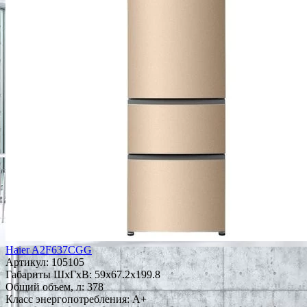
Haier A2F637CGG
Артикул:
105105
Габариты ШxГxВ: 59x67.2x199.8
Общий объем, л: 378
Класс энергопотребления: A+