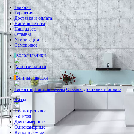
Главная
Гарантия
Доставка и оплата
Напишите нам
Наш адрес
Отзывы
Утилизация
Самовывоз
Холодильники
Морозильники
Винные шкафы
Гарантия
Напишите нам
Отзывы
Доставка и оплата
Назад
Посмотреть все
No Frost
Двухкамерные
Однокамерные
Встраиваемые