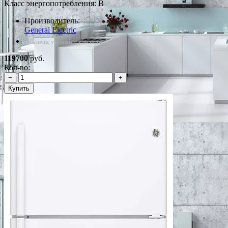
Класс энергопотребления: B
Производитель:
General Electric
*Наличие уточняйте у менеджера
119700
руб.
Кол-во:
−
+
Купить