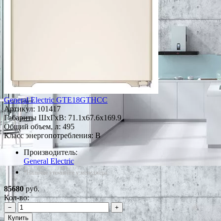
General Electric GTE18GTHCC
Артикул:
101417
Габариты ШxГxВ: 71.1x67.6x169.9
Общий объем, л: 495
Класс энергопотребления: B
Производитель:
General Electric
*Наличие уточняйте у менеджера
85680
руб.
Кол-во:
−
+
Купить