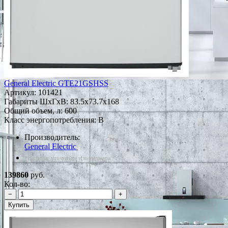
General Electric GTE21GSHSS
Артикул:
101421
Габариты ШxГxВ: 83.5x73.7x168
Общий объем, л: 600
Класс энергопотребления: B
Производитель:
General Electric
*Наличие уточняйте у менеджера
139860
руб.
Кол-во:
−
+
Купить