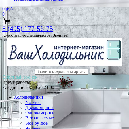
0
руб.
0
8 (495) 177-56-75
Консультация специалистов. Звоните!
Обратный звонок
Время работы:
Ежедневно с 9:00 до 21:00
Холодильники
No Frost
Двухкамерные
Однокамерные
Встраиваемые
Side by side
Черные