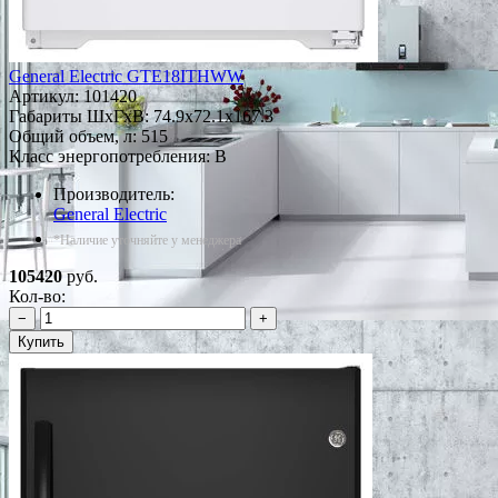
General Electric GTE18ITHWW
Артикул:
101420
Габариты ШxГxВ: 74.9x72.1x167.3
Общий объем, л: 515
Класс энергопотребления: B
Производитель:
General Electric
*Наличие уточняйте у менеджера
105420
руб.
Кол-во:
−
+
Купить