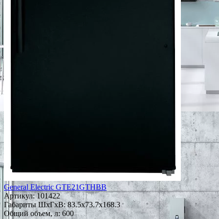
General Electric GTE21GTHBB
Артикул:
101422
Габариты ШxГxВ: 83.5x73.7x168.3
Общий объем, л: 600