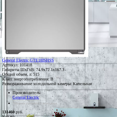
General Electric GTE18ISHSS
Артикул:
101418
Габариты ШxГxВ: 74.9x72.1x167.3
Общий объем, л: 515
Класс энергопотребления: B
Размораживание холодильной камеры: Капельная
Производитель:
General Electric
*Наличие уточняйте у менеджера
131460
руб.
Кол-во: