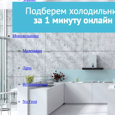
Морозильники
Маленькие
Лари
Встраиваемые
No Frost