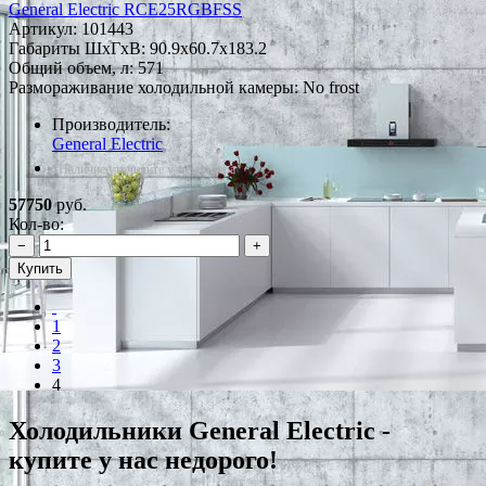
General Electric RCE25RGBFSS
Артикул:
101443
Габариты ШxГxВ: 90.9x60.7x183.2
Общий объем, л: 571
Размораживание холодильной камеры: No frost
Производитель:
General Electric
*Наличие уточняйте у менеджера
57750
руб.
Кол-во:
−
+
Купить
1
2
3
4
Холодильники General Electric -
купите у нас недорого!