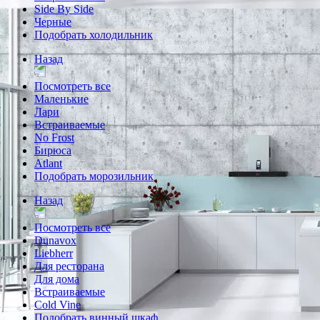
Side By Side
Черные
Подобрать холодильник
Назад
Посмотреть все
Маленькие
Лари
Встраиваемые
No Frost
Бирюса
Atlant
Подобрать морозильник
Назад
Посмотреть все
Dunavox
Liebherr
Для ресторана
Для дома
Встраиваемые
Cold Vine
Подобрать винный шкаф