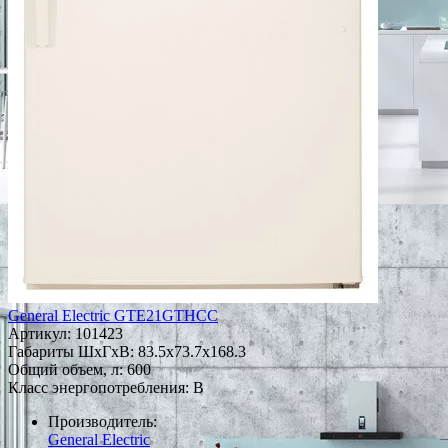
General Electric GTE21GTHCC
Артикул:
101423
Габариты ШxГxВ: 83.5x73.7x168.3
Общий объем, л: 600
Класс энергопотребления: B
Производитель:
General Electric