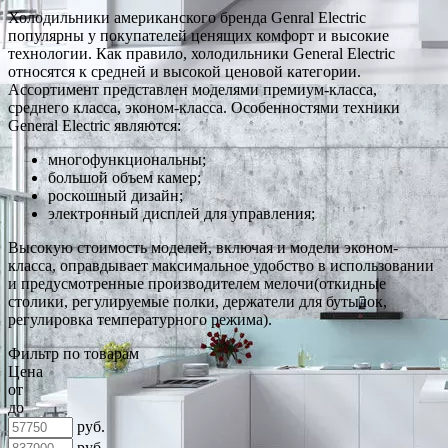
Холодильники американского бренда Genral Electric
популярны у покупателей ценящих комфорт и высокие
технологии. Как правило, холодильники General Electric
относятся к средней и высокой ценовой категории.
Ассортимент представлен моделями премиум-класса,
среднего класса, эконом-класса. Особенностями техники
General Electric являются:
многофункциональны;
большой объем камер;
роскошный дизайн;
электронный дисплей для управления;
Высокую стоимость моделей, включая и модели эконом-
класса, оправдывает максимальное удобство в использовании
и предусмотренные производителем мелочи(откидные
столики, регулируемые полки, держатели для бутылок,
регулировка температурного режима).
Фильтр по товарам
Цена
от
до
руб.
руб.