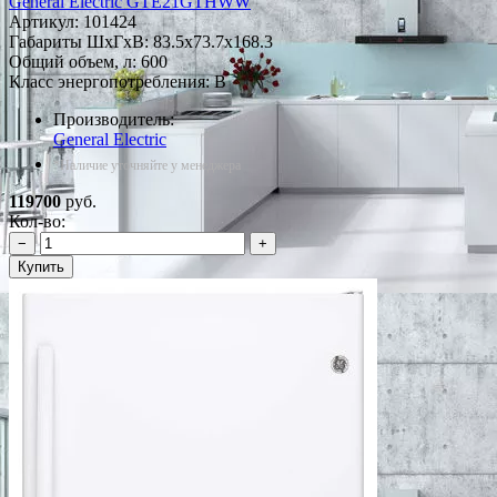
General Electric GTE21GTHWW
Артикул:
101424
Габариты ШxГxВ: 83.5x73.7x168.3
Общий объем, л: 600
Класс энергопотребления: B
Производитель:
General Electric
*Наличие уточняйте у менеджера
119700
руб.
Кол-во:
−
+
Купить