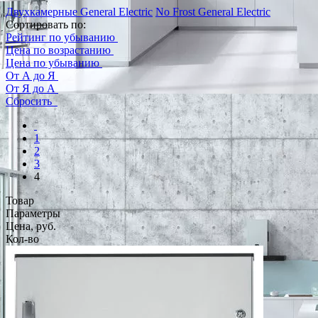
Двухкамерные General Electric
No Frost General Electric
Сортировать по:
Рейтинг по убыванию
Цена по возрастанию
Цена по убыванию
От А до Я
От Я до А
Сбросить
1
2
3
4
Товар
Параметры
Цена, руб.
Кол-во