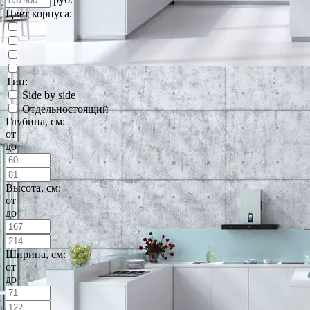
Цвет корпуса:
Тип:
Side by side
Отдельностоящий
Глубина, см:
от
до
Высота, см:
от
до
Ширина, см:
от
до