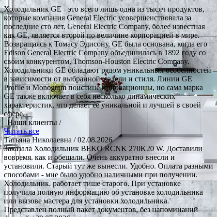
Холодильник GE - это всего лишь одна из тысяч продуктов,
которые компания General Electric усовершенствовала за
последние сто лет. General Electric Company, более известная
как GE, является второй по величине корпорацией в мире.
Возвращаясь к Томасу Эдисону, GE была основана, когда его
Edison General Electric Company объединилась в 1892 году со
своим конкурентом, Thomson-Houston Electric Company.
Холодильники GE обладают рядом уникальных особенностей
в зависимости от выбранной модели и стиля. Линии GE
Profile и Monogram поистине инновационны, но сама марка
GE также включает в себя несколько динамических
характеристик, что делает ее уникальной и лучшей в своей
сфере.
Наши клиенты /
Читать все
Татьяна Николаевна
/ 02.08.2026
Заказала Холодильник BEKO RCNK 270K20 W. Доставили
вовремя. как и обещали. Очень аккуратно внесли и
установили. Старый тут же вынесли. Удобно. Оплата разными
способами - мне было удобно наличными при получении.
Холодильник. работает тише старого. При установке
получила полную информацию об установке холодильника
или вызове мастера для установки холодильника.
Представлен полный пакет документов, без напоминаний