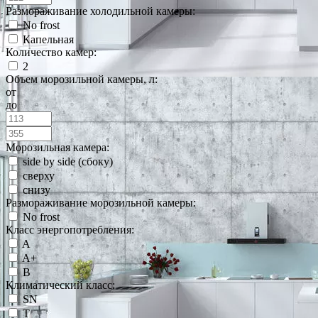
Размораживание холодильной камеры:
No frost
Капельная
Количество камер:
2
Объем морозильной камеры, л:
от
до
Морозильная камера:
side by side (сбоку)
сверху
снизу
Размораживание морозильной камеры:
No frost
Класс энергопотребления:
A
A+
B
Климатический класс:
SN
T