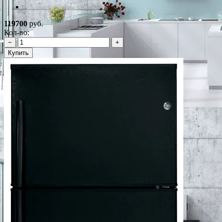
*Наличие уточняйте у менеджера
119700
руб.
Кол-во:
−
+
Купить