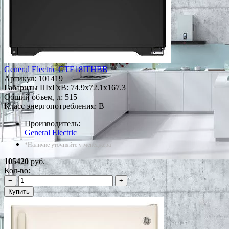
General Electric GTE18ITHBB
Артикул:
101419
Габариты ШxГxВ: 74.9x72.1x167.3
Общий объем, л: 515
Класс энергопотребления: B
Производитель:
General Electric
*Наличие уточняйте у менеджера
105420
руб.
Кол-во:
−
+
Купить