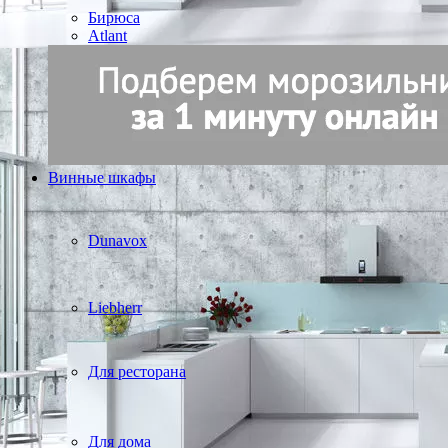
Бирюса
Atlant
Винные шкафы
Dunavox
Liebherr
Для ресторана
Для дома