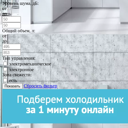
Уровень шума, дБ:
от
до
Общий объем, л:
от
до
Тип управления:
электромеханическое
электронное
Зона свежести:
есть
Сбросить фильтр
Показать