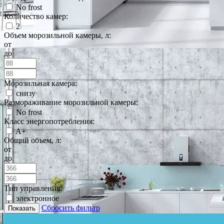
No frost
Количество камер:
2
Объем морозильной камеры, л:
от
до
Морозильная камера:
снизу
Размораживание морозильной камеры:
No frost
Класс энергопотребления:
A+
Общий объем, л:
от
до
Тип управления:
электронное
Сбросить фильтр
Показать