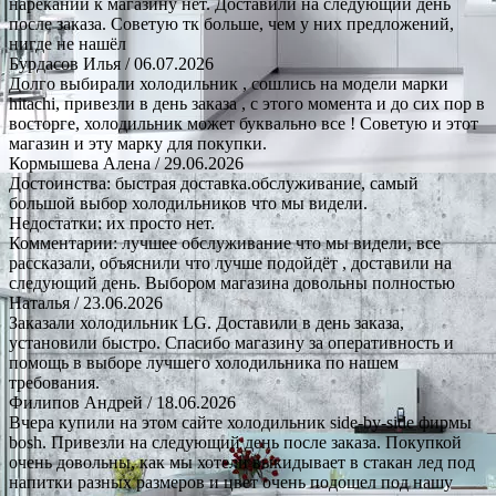
нареканий к магазину нет. Доставили на следующий день
после заказа. Советую тк больше, чем у них предложений,
нигде не нашёл
Бурдасов Илья
/ 06.07.2026
Долго выбирали холодильник , сошлись на модели марки
hitachi, привезли в день заказа , с этого момента и до сих пор в
восторге, холодильник может буквально все ! Советую и этот
магазин и эту марку для покупки.
Кормышева Алена
/ 29.06.2026
Достоинства: быстрая доставка.обслуживание, самый
большой выбор холодильников что мы видели.
Недостатки: их просто нет.
Комментарии: лучшее обслуживание что мы видели, все
рассказали, объяснили что лучше подойдёт , доставили на
следующий день. Выбором магазина довольны полностью
Наталья
/ 23.06.2026
Заказали холодильник LG. Доставили в день заказа,
установили быстро. Спасибо магазину за оперативность и
помощь в выборе лучшего холодильника по нашем
требования.
Филипов Андрей
/ 18.06.2026
Вчера купили на этом сайте холодильник side-by-side фирмы
bosh. Привезли на следующий день после заказа. Покупкой
очень довольны, как мы хотели выкидывает в стакан лед под
напитки разных размеров и цвет очень подошел под нашу