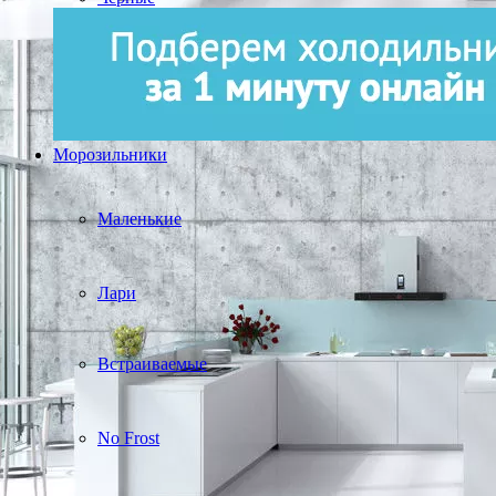
Морозильники
Маленькие
Лари
Встраиваемые
No Frost