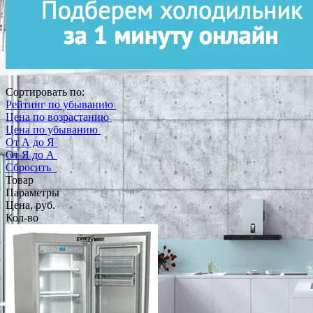
Сортировать по:
Рейтинг по убыванию
Цена по возрастанию
Цена по убыванию
От А до Я
От Я до А
Сбросить
Товар
Параметры
Цена, руб.
Кол-во