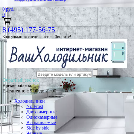
0
руб.
0
8 (495) 177-56-75
Консультация специалистов. Звоните!
Обратный звонок
Время работы:
Ежедневно с 9:00 до 21:00
Холодильники
No Frost
Двухкамерные
Однокамерные
Встраиваемые
Side by side
Черные