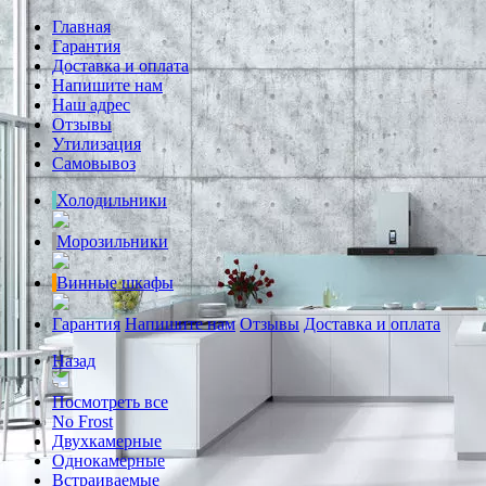
Главная
Гарантия
Доставка и оплата
Напишите нам
Наш адрес
Отзывы
Утилизация
Самовывоз
Холодильники
Морозильники
Винные шкафы
Гарантия
Напишите нам
Отзывы
Доставка и оплата
Назад
Посмотреть все
No Frost
Двухкамерные
Однокамерные
Встраиваемые