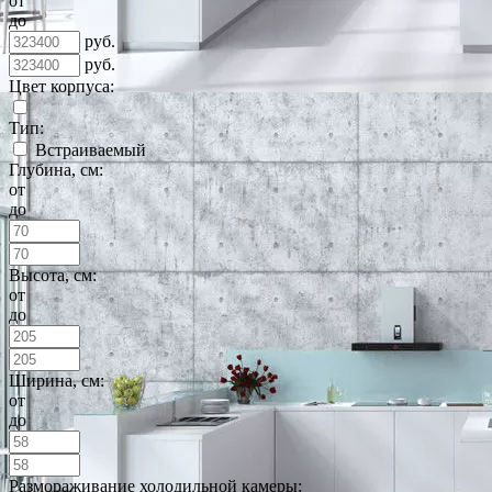
от
до
руб.
руб.
Цвет корпуса:
Тип:
Встраиваемый
Глубина, см:
от
до
Высота, см:
от
до
Ширина, см:
от
до
Размораживание холодильной камеры: