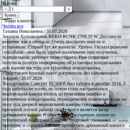
Кол-во:
−
+
Купить
Наши клиенты /
Читать все
Татьяна Николаевна
/ 31.07.2026
Заказала Холодильник BEKO RCNK 270K20 W. Доставили
вовремя. как и обещали. Очень аккуратно внесли и
установили. Старый тут же вынесли. Удобно. Оплата разными
способами - мне было удобно наличными при получении.
Холодильник. работает тише старого. При установке
получила полную информацию об установке холодильника
или вызове мастера для установки холодильника.
Представлен полный пакет документов, без напоминаний
Андрей
/ 26.07.2026
Холодильник Самсунг RL50RR был куплен в декабре 2014, 3
года работал не плохо, но потом стала настраиваться
морозильная камера вплоть до появления ошибки и
отключения холодильника, периодическое появление воды на
полу под дверкой морозильной камеры говорило о том, что
причиной плохой работы скорее всего является засор
дренажного канала. Я обратился в на горячую линию по
технической поддержке Самсунг, подробно обозначил
проблему и спросил, как мне прочистить дренажный канал и