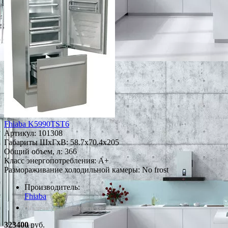
Fhiaba K5990TST6
Артикул:
101308
Габариты ШxГxВ: 58.7x70.4x205
Общий объем, л: 366
Класс энергопотребления: A+
Размораживание холодильной камеры: No frost
Производитель:
Fhiaba
*Наличие уточняйте у менеджера
323400
руб.