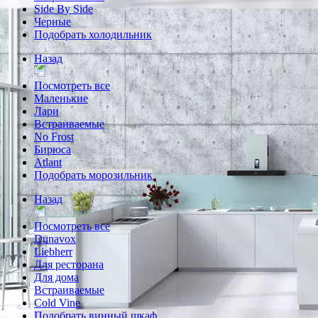
Side By Side
Черные
Подобрать холодильник
Назад
Посмотреть все
Маленькие
Лари
Встраиваемые
No Frost
Бирюса
Atlant
Подобрать морозильник
Назад
Посмотреть все
Dunavox
Liebherr
Для ресторана
Для дома
Встраиваемые
Cold Vine
Подобрать винный шкаф