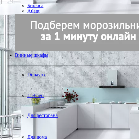
Бирюса
Atlant
Винные шкафы
Dunavox
Liebherr
Для ресторана
Для дома