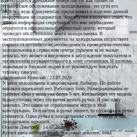
где находится дренажное отверстие т.е. как провести
техническое обслуживание холодильника - по сути его
очистку, ведь в документах прилагаемых к изделию данной
информации не содержится. Через сутки я получил ответ, что
данная информация секретная и что мне необходимо
обратится в официальный сервисный центр, который
проведет обслуживание моего холодильника. В
эксплуатационных документах на холодильник отсутствует
(скрыта от потребителя) необходимость проведения очистки
холодильника в сервисном центре (причем за не малые
деньги), что является введением в заблуждение покупателя и
проявлением неуважительного к нему отношения. И поэтому
знакомым и близким людям я не рекомендую покупать
технику самсунг.
Любишкин Николай
/ 23.07.2026
У меня холодильник и морозильник Либхерр. По работе
никаких нареканий нет. Работают тихо. Размораживания не
требуют. Они у меня уже более 5 лет. Кто выберет эту модель
будьте готовы через это время менять ручки. Я уже одну
заменил. Это самое не отработанное место в этой
конструкции. То пластик в ручке лопнет, то пружинка в ручке
сломается. Одна ручка в холодильнике стоит 1700 р. А так,
холодильник хороший.
Осипов Дмитрий
/ 14.07.2026
Купил здесь винный шкаф, покупкой доволен, пока