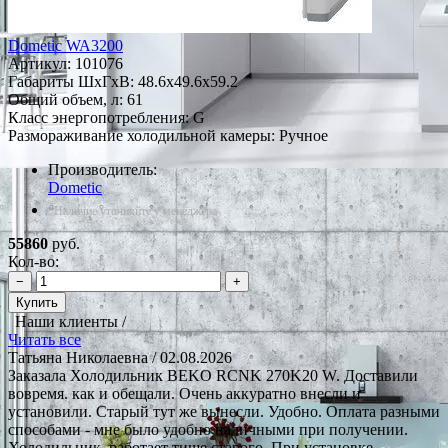
Dometic WA3200
Артикул:
101076
Габариты ШxГxВ: 48.6x49.6x59.2
Общий объем, л: 61
Класс энергопотребления: G
Размораживание холодильной камеры: Ручное
Производитель:
Dometic
*Наличие уточняйте у менеджера
55860
руб.
Кол-во:
−
+
Купить
Наши клиенты /
Читать все
Татьяна Николаевна
/ 02.08.2026
Заказала Холодильник BEKO RCNK 270K20 W. Доставили
вовремя. как и обещали. Очень аккуратно внесли и
установили. Старый тут же вынесли. Удобно. Оплата разными
способами - мне было удобно наличными при получении.
Холодильник. работает тише старого. При установке