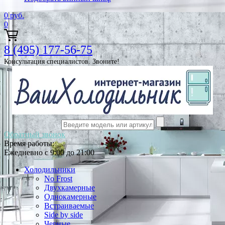
0
руб.
0
8 (495) 177-56-75
Консультация специалистов. Звоните!
Обратный звонок
Время работы:
Ежедневно с 9:00 до 21:00
Холодильники
No Frost
Двухкамерные
Однокамерные
Встраиваемые
Side by side
Черные