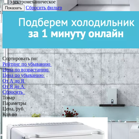
электромеханическое
Сбросить фильтр
Показать
Сортировать по:
Рейтинг по убыванию
Цена по возрастанию
Цена по убыванию
От А до Я
От Я до А
Сбросить
Товар
Параметры
Цена, руб.
Кол-во