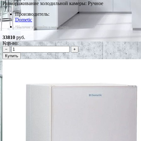
Размораживание холодильной камеры: Ручное
Производитель:
Dometic
*Наличие уточняйте у менеджера
33810
руб.
Кол-во:
−
+
Купить