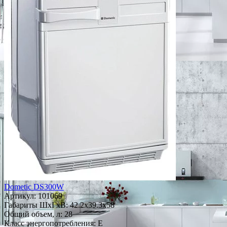
Dometic DS300W
Артикул:
101069
Габариты ШxГxВ: 42.2x39.3x58
Общий объем, л: 28
Класс энергопотребления: E