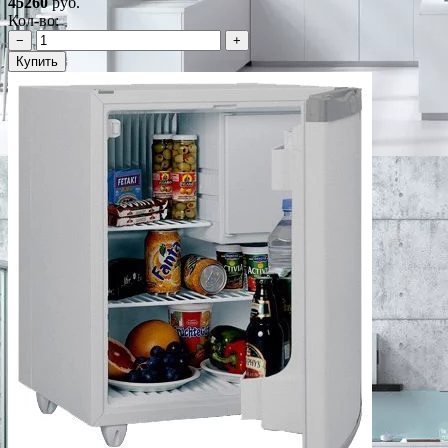
45260
руб.
Кол-во:
−
+
Купить