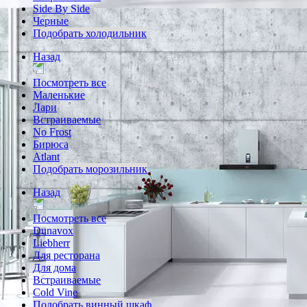
Side By Side
Черные
Подобрать холодильник
Назад
Посмотреть все
Маленькие
Лари
Встраиваемые
No Frost
Бирюса
Atlant
Подобрать морозильник
Назад
Посмотреть все
Dunavox
Liebherr
Для ресторана
Для дома
Встраиваемые
Cold Vine
Подобрать винный шкаф