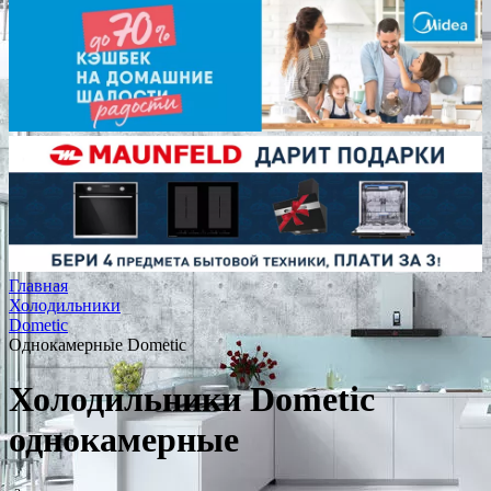
Главная
Холодильники
Dometic
Однокамерные Dometic
Холодильники Dometic
однокамерные