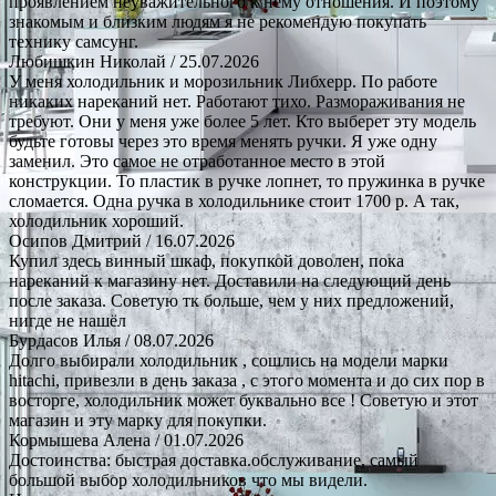
проявлением неуважительного к нему отношения. И поэтому
знакомым и близким людям я не рекомендую покупать
технику самсунг.
Любишкин Николай
/ 25.07.2026
У меня холодильник и морозильник Либхерр. По работе
никаких нареканий нет. Работают тихо. Размораживания не
требуют. Они у меня уже более 5 лет. Кто выберет эту модель
будьте готовы через это время менять ручки. Я уже одну
заменил. Это самое не отработанное место в этой
конструкции. То пластик в ручке лопнет, то пружинка в ручке
сломается. Одна ручка в холодильнике стоит 1700 р. А так,
холодильник хороший.
Осипов Дмитрий
/ 16.07.2026
Купил здесь винный шкаф, покупкой доволен, пока
нареканий к магазину нет. Доставили на следующий день
после заказа. Советую тк больше, чем у них предложений,
нигде не нашёл
Бурдасов Илья
/ 08.07.2026
Долго выбирали холодильник , сошлись на модели марки
hitachi, привезли в день заказа , с этого момента и до сих пор в
восторге, холодильник может буквально все ! Советую и этот
магазин и эту марку для покупки.
Кормышева Алена
/ 01.07.2026
Достоинства: быстрая доставка.обслуживание, самый
большой выбор холодильников что мы видели.