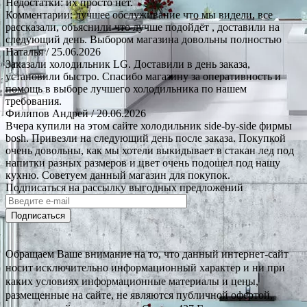
Недостатки: их просто нет.
Комментарии: лучшее обслуживание что мы видели, все
рассказали, объяснили что лучше подойдёт , доставили на
следующий день. Выбором магазина довольны полностью
Наталья
/ 25.06.2026
Заказали холодильник LG. Доставили в день заказа,
установили быстро. Спасибо магазину за оперативность и
помощь в выборе лучшего холодильника по нашем
требования.
Филипов Андрей
/ 20.06.2026
Вчера купили на этом сайте холодильник side-by-side фирмы
bosh. Привезли на следующий день после заказа. Покупкой
очень довольны, как мы хотели выкидывает в стакан лед под
напитки разных размеров и цвет очень подошел под нашу
кухню. Советуем данный магазин для покупок.
Подписаться на рассылку выгодных предложений
Подписаться
Обращаем Ваше внимание на то, что данный интернет-сайт
носит исключительно информационный характер и ни при
каких условиях информационные материалы и цены,
размещенные на сайте, не являются публичной офертой,