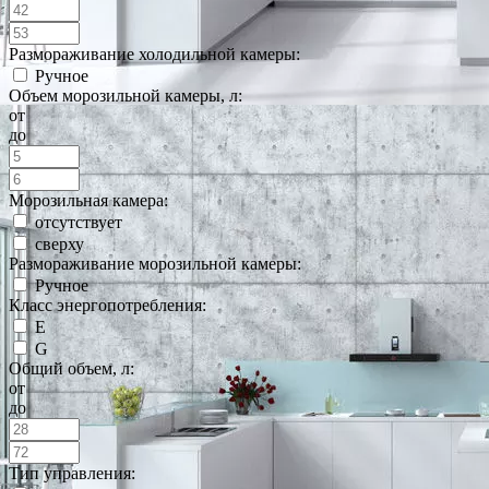
Размораживание холодильной камеры:
Ручное
Объем морозильной камеры, л:
от
до
Морозильная камера:
отсутствует
сверху
Размораживание морозильной камеры:
Ручное
Класс энергопотребления:
E
G
Общий объем, л:
от
до
Тип управления: