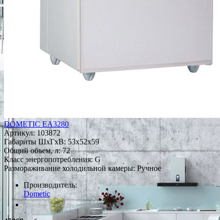
DOMETIC EA3280
Артикул:
103872
Габариты ШxГxВ: 53x52x59
Общий объем, л: 72
Класс энергопотребления: G
Размораживание холодильной камеры: Ручное
Производитель:
Dometic
*Наличие уточняйте у менеджера