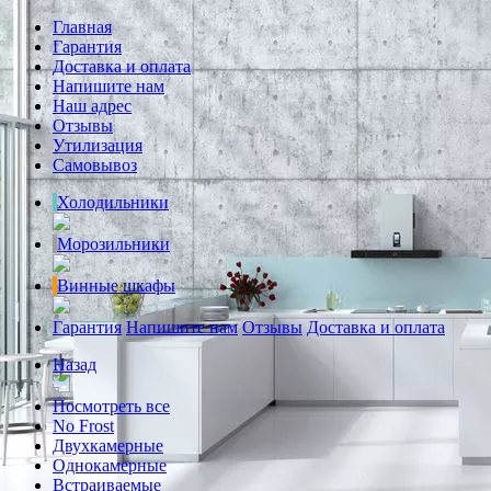
Главная
Гарантия
Доставка и оплата
Напишите нам
Наш адрес
Отзывы
Утилизация
Самовывоз
Холодильники
Морозильники
Винные шкафы
Гарантия
Напишите нам
Отзывы
Доставка и оплата
Назад
Посмотреть все
No Frost
Двухкамерные
Однокамерные
Встраиваемые