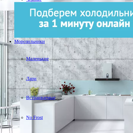
Морозильники
Маленькие
Лари
Встраиваемые
No Frost