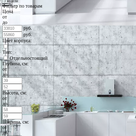
3 модели
Фильтр по товарам
Цена
от
до
руб.
руб.
Цвет корпуса:
Тип:
Отдельностоящий
Глубина, см:
от
до
Высота, см:
от
до
Ширина, см:
от
до