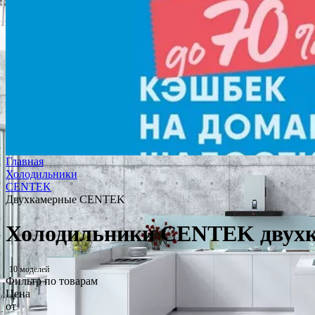
Главная
Холодильники
CENTEK
Двухкамерные CENTEK
Холодильники CENTEK двух
10 моделей
Фильтр по товарам
Цена
от