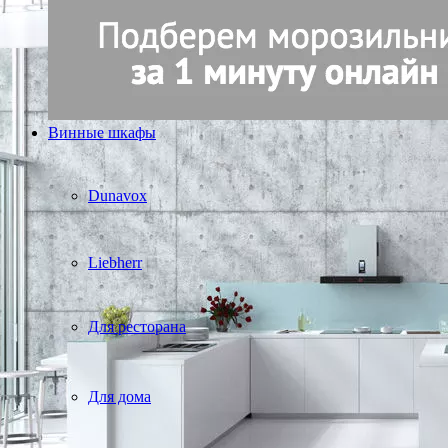
Винные шкафы
Dunavox
Liebherr
Для ресторана
Для дома