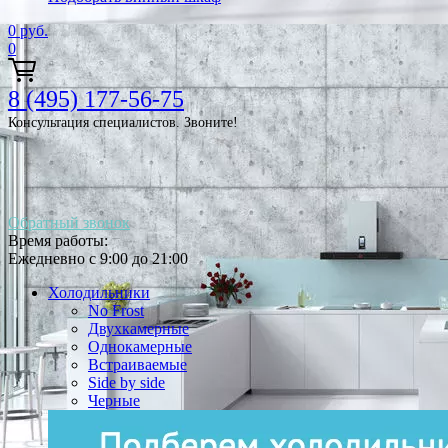
0
руб.
0
8 (495) 177-56-75
Консультация специалистов. Звоните!
Обратный звонок
Время работы:
Ежедневно с 9:00 до 21:00
Холодильники
No Frost
Двухкамерные
Однокамерные
Встраиваемые
Side by side
Черные