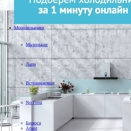
Морозильники
Маленькие
Лари
Встраиваемые
No Frost
Бирюса
Atlant