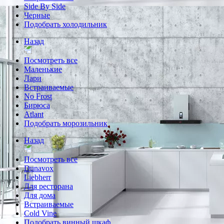
Side By Side
Черные
Подобрать холодильник
Назад
Посмотреть все
Маленькие
Лари
Встраиваемые
No Frost
Бирюса
Atlant
Подобрать морозильник
Назад
Посмотреть все
Dunavox
Liebherr
Для ресторана
Для дома
Встраиваемые
Cold Vine
Подобрать винный шкаф