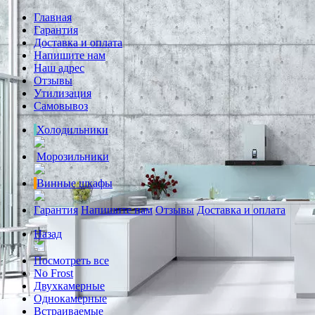
Главная
Гарантия
Доставка и оплата
Напишите нам
Наш адрес
Отзывы
Утилизация
Самовывоз
Холодильники
Морозильники
Винные шкафы
Гарантия
Напишите нам
Отзывы
Доставка и оплата
Назад
Посмотреть все
No Frost
Двухкамерные
Однокамерные
Встраиваемые