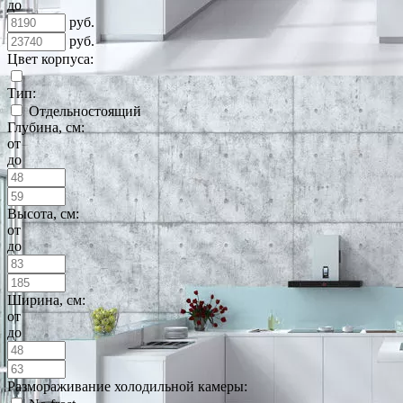
до
руб.
руб.
Цвет корпуса:
Тип:
Отдельностоящий
Глубина, см:
от
до
Высота, см:
от
до
Ширина, см:
от
до
Размораживание холодильной камеры: