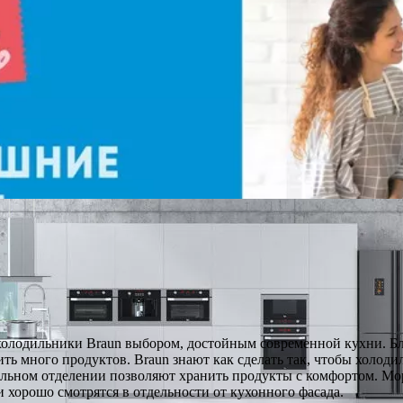
олодильники Braun выбором, достойным современной кухни. Бл
ить много продуктов. Braun знают как сделать так, чтобы холод
ильном отделении позволяют хранить продукты с комфортом. Мо
 хорошо смотрятся в отдельности от кухонного фасада.