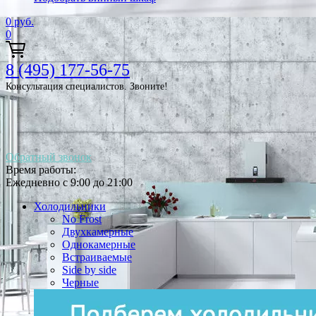
0
руб.
0
8 (495) 177-56-75
Консультация специалистов. Звоните!
Обратный звонок
Время работы:
Ежедневно с 9:00 до 21:00
Холодильники
No Frost
Двухкамерные
Однокамерные
Встраиваемые
Side by side
Черные