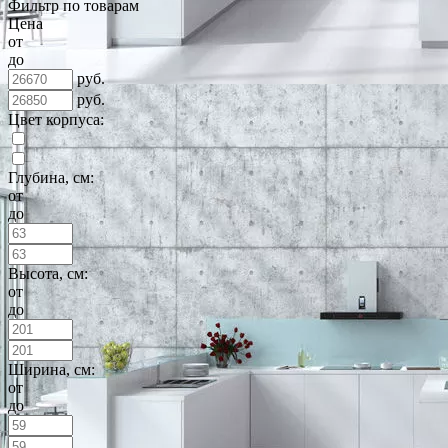
Фильтр по товарам
Цена
от
до
руб.
руб.
Цвет корпуса:
Глубина, см:
от
до
Высота, см:
от
до
Ширина, см:
от
до