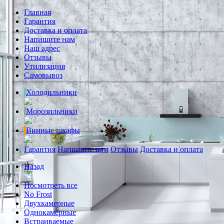
Главная
Гарантия
Доставка и оплата
Напишите нам
Наш адрес
Отзывы
Утилизация
Самовывоз
Холодильники
Морозильники
Винные шкафы
Гарантия
Напишите нам
Отзывы
Доставка и оплата
Назад
Посмотреть все
No Frost
Двухкамерные
Однокамерные
Встраиваемые