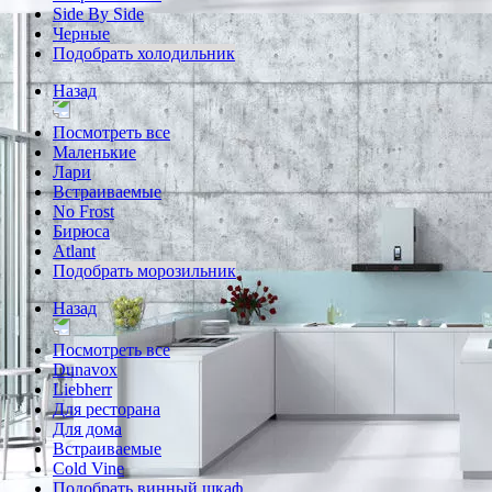
Side By Side
Черные
Подобрать холодильник
Назад
Посмотреть все
Маленькие
Лари
Встраиваемые
No Frost
Бирюса
Atlant
Подобрать морозильник
Назад
Посмотреть все
Dunavox
Liebherr
Для ресторана
Для дома
Встраиваемые
Cold Vine
Подобрать винный шкаф