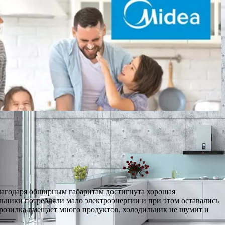
агодаря обширным габаритам достигнута хорошая
ильники потребляли мало электроэнергии и при этом оставались
розилка вмещает много продуктов, холодильник не шумит и