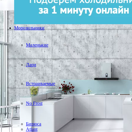
Морозильники
Маленькие
Лари
Встраиваемые
No Frost
Бирюса
Atlant