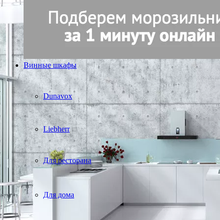
Винные шкафы
Dunavox
Liebherr
Для ресторана
Для дома