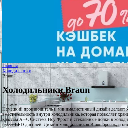
Главная
Холодильники
Braun
Холодильники Braun
2 модели
Немецкий производитель и минималистичный дизайн делают х
вместительность внутри холодильника, которая позволяет хран
классом A++. Система Ноу Фрост и стеклянные полки в холод
имеет LED дисплей. Дизайн холодильников Braun бросок, и они