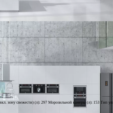
кл. зону свежести) (л): 297 Морозильной камеры (л): 153 Тип у