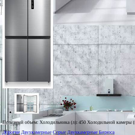
Полезный объем: Холодильника (л): 450 Холодильной камеры (в
Дорогие
Двухкамерные
Серые
Двухкамерные Бирюса