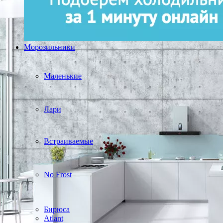
Морозильники
Маленькие
Лари
Встраиваемые
No Frost
Бирюса
Atlant