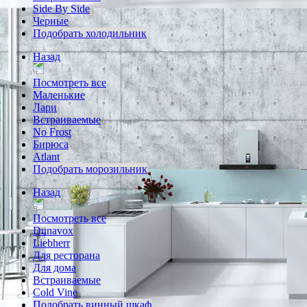
Side By Side
Черные
Подобрать холодильник
Назад
Посмотреть все
Маленькие
Лари
Встраиваемые
No Frost
Бирюса
Atlant
Подобрать морозильник
Назад
Посмотреть все
Dunavox
Liebherr
Для ресторана
Для дома
Встраиваемые
Cold Vine
Подобрать винный шкаф