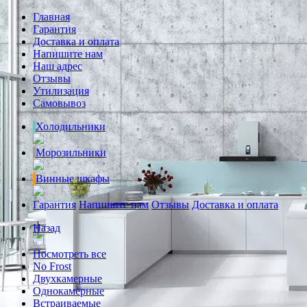
Главная
Гарантия
Доставка и оплата
Напишите нам
Наш адрес
Отзывы
Утилизация
Самовывоз
Холодильники
Морозильники
Винные шкафы
Гарантия
Напишите нам
Отзывы
Доставка и оплата
Назад
Посмотреть все
No Frost
Двухкамерные
Однокамерные
Встраиваемые