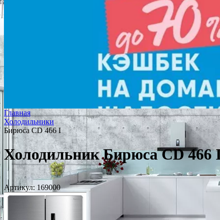
Главная
Холодильники
Бирюса CD 466 I
Холодильник Бирюса CD 466 
Артикул:
169000