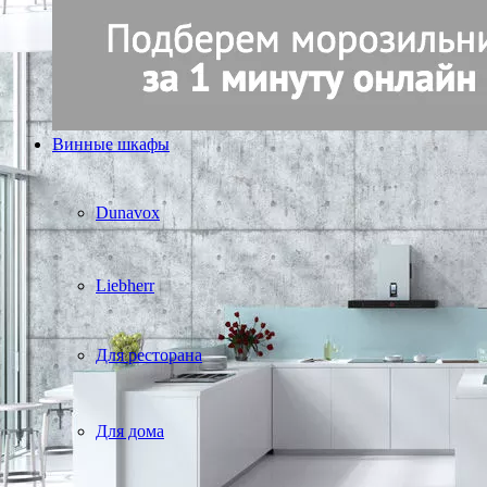
Винные шкафы
Dunavox
Liebherr
Для ресторана
Для дома