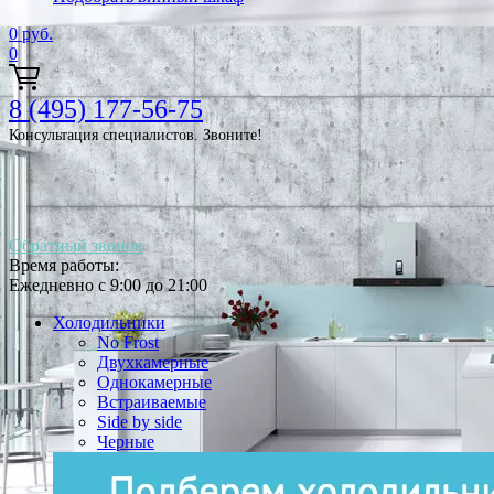
0
руб.
0
8 (495) 177-56-75
Консультация специалистов. Звоните!
Обратный звонок
Время работы:
Ежедневно с 9:00 до 21:00
Холодильники
No Frost
Двухкамерные
Однокамерные
Встраиваемые
Side by side
Черные