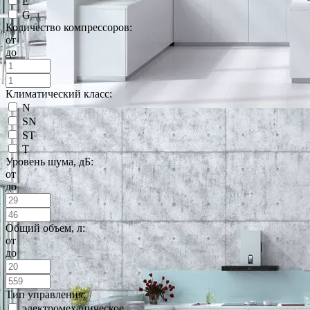
E
G
Количество компрессоров:
от
до
Климатический класс:
N
SN
ST
T
Уровень шума, дБ:
от
до
Общий объем, л:
от
до
Тип управления:
электромеханическое