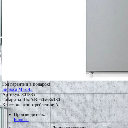
Год гарантии в подарок!
Бирюса M 6143
Артикул:
801835
Габариты ШxГxВ: 60x63x180
Класс энергопотребления: A
Производитель:
Бирюса
Доставка сегодня!