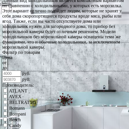
Данный вид холодильников является компактным вариантом
по сравнению с холодильниками, у которых есть морозилка.
Этот вариант отлично подойдет людям, которые не хранят у
себя дома скоропортящиеся продукты вроде мяса, рыбы или
ягод. Также, если вы часто отсутствуете дома или
холодильник нужен для загородного дома, то прибор без
морозильной камеры будет отличным решением. Модели
холодильников без морозильной камеры оснащены теми же
функциями, что и обычные холодильники, за исключением
морозильной камеры.
Фильтр по товарам
Цена
от
до
руб.
руб.
Производитель:
ATLANT
AVEX
BELTRATTO
Bomann
Bompani
Bosch
Candy