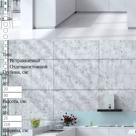
Тип:
Встраиваемый
Отдельностоящий
Глубина, см:
от
до
Высота, см:
от
до
Ширина, см:
от