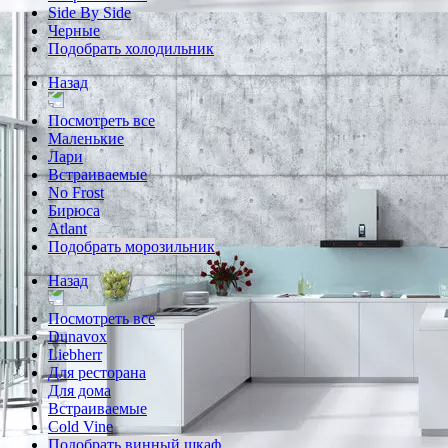
Side By Side
Черные
Подобрать холодильник
Назад
Посмотреть все
Маленькие
Лари
Встраиваемые
No Frost
Бирюса
Atlant
Подобрать морозильник
Назад
Посмотреть все
Dunavox
Liebherr
Для ресторана
Для дома
Встраиваемые
Cold Vine
Подобрать винный шкаф