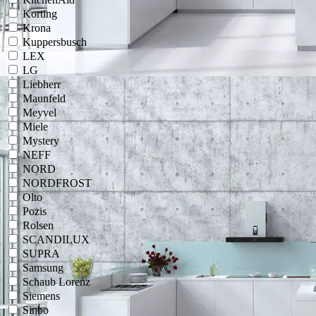
Korting
Krona
Kuppersbusch
LEX
LG
Liebherr
Maunfeld
Meyvel
Miele
Mystery
NEFF
NORD
NORDFROST
Olto
Pozis
Rolsen
SCANDILUX
SUPRA
Samsung
Schaub Lorenz
Siemens
Sinbo