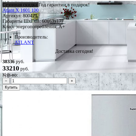
Сезонная скидка
Год гарантии в подарок!
Atlant Х 1601 100
Артикул:
800471
Габариты ШxГxВ: 60x63x177
Класс энергопотребления: A+
Производитель:
ATLANT
Доставка сегодня!
38336
руб.
33210
руб.
Кол-во:
−
+
Купить