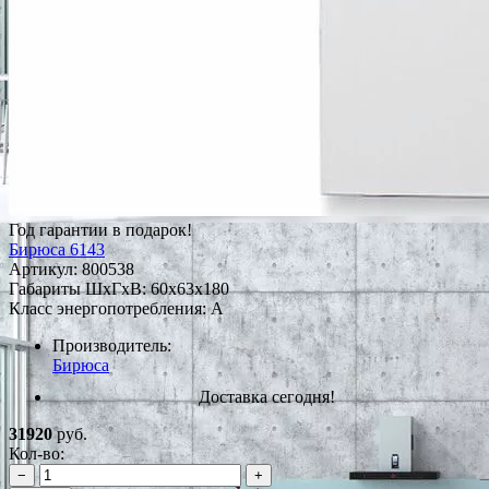
Год гарантии в подарок!
Бирюса 6143
Артикул:
800538
Габариты ШxГxВ: 60x63x180
Класс энергопотребления: A
Производитель:
Бирюса
Доставка сегодня!
31920
руб.
Кол-во:
−
+