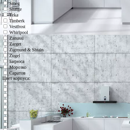
Smeg
Snaige
Teka
Timberk
Vestfrost
Whirlpool
Zanussi
Zarget
Zigmund & Shtain
Zugel
Бирюса
Морозко
Саратов
Цвет корпуса: