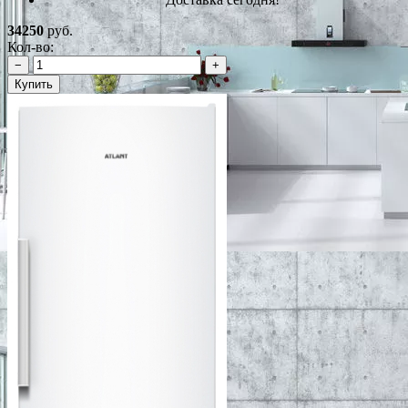
34250
руб.
Кол-во:
−
+
Купить