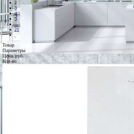
2
3
4
5
...
21
Товар
Параметры
Цена, руб.
Кол-во