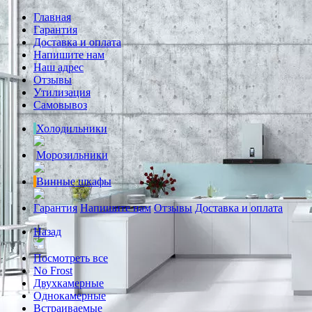
Главная
Гарантия
Доставка и оплата
Напишите нам
Наш адрес
Отзывы
Утилизация
Самовывоз
Холодильники
Морозильники
Винные шкафы
Гарантия
Напишите нам
Отзывы
Доставка и оплата
Назад
Посмотреть все
No Frost
Двухкамерные
Однокамерные
Встраиваемые