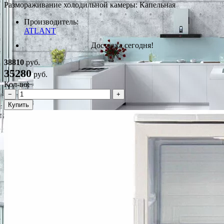
Размораживание холодильной камеры: Капельная
Производитель:
ATLANT
Доставка сегодня!
38810
руб.
35280
руб.
Кол-во:
−
+
Купить