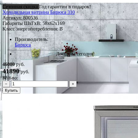
Сезонная скидка
Год гарантии в подарок!
Холодильная витрина Бирюса 310
Артикул:
800536
Габариты ШxГxВ: 58x62x169
Класс энергопотребления: B
Производитель:
Бирюса
Доставка сегодня!
46080
руб.
41890
руб.
Кол-во:
−
+
Купить