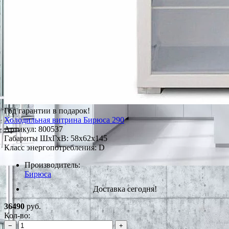
Год гарантии в подарок!
Холодильная витрина Бирюса 290
Артикул:
800537
Габариты ШxГxВ: 58x62x145
Класс энергопотребления: D
Производитель:
Бирюса
Доставка сегодня!
36490
руб.
Кол-во:
−
+