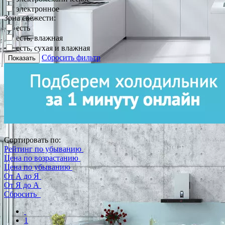
электронное
Зона свежести:
есть
есть, влажная
есть, сухая и влажная
Сбросить фильтр
Показать
Сортировать по:
Рейтинг по убыванию
Цена по возрастанию
Цена по убыванию
От А до Я
От Я до А
Сбросить
1