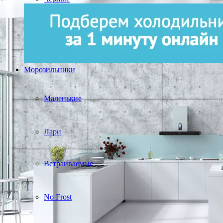
Морозильники
Маленькие
Лари
Встраиваемые
No Frost