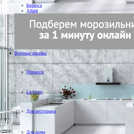
Бирюса
Atlant
Винные шкафы
Dunavox
Liebherr
Для ресторана
Для дома