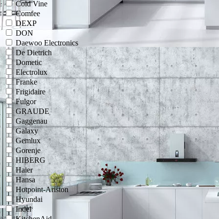
Cold Vine
Comfee
DEXP
DON
Daewoo Electronics
De Dietrich
Dometic
Electrolux
Franke
Frigidaire
Fulgor
GRAUDE
Gaggenau
Galaxy
Gemlux
Gorenje
HIBERG
Haier
Hansa
Hotpoint-Ariston
Hyundai
Indel
KitchenAid