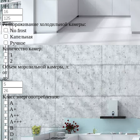
до
Размораживание холодильной камеры:
No frost
Капельная
Ручное
Количество камер:
1
2
Объем морозильной камеры, л:
от
до
Класс энергопотребления:
A
A+
A++
A+++
B
D