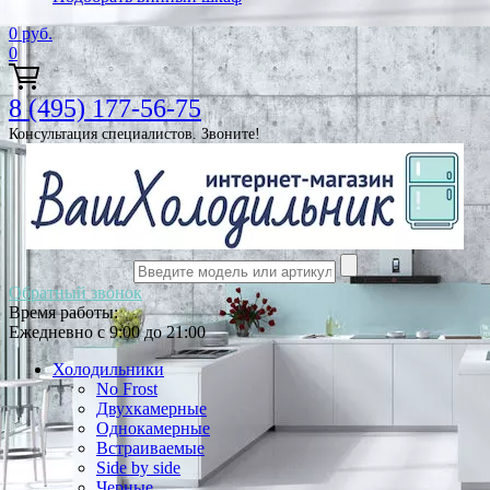
0
руб.
0
8 (495) 177-56-75
Консультация специалистов. Звоните!
Обратный звонок
Время работы:
Ежедневно с 9:00 до 21:00
Холодильники
No Frost
Двухкамерные
Однокамерные
Встраиваемые
Side by side
Черные