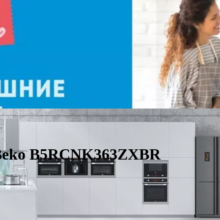
 Beko B5RCNK363ZXBR