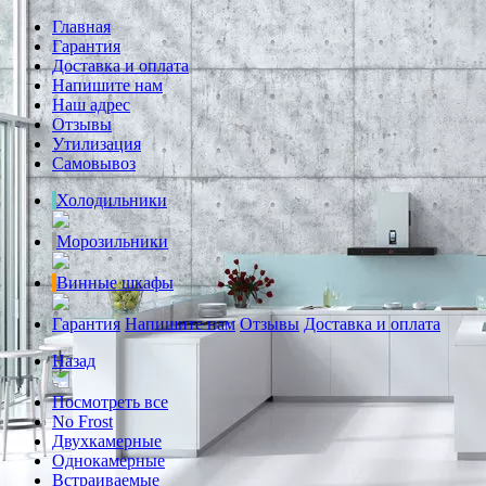
Главная
Гарантия
Доставка и оплата
Напишите нам
Наш адрес
Отзывы
Утилизация
Самовывоз
Холодильники
Морозильники
Винные шкафы
Гарантия
Напишите нам
Отзывы
Доставка и оплата
Назад
Посмотреть все
No Frost
Двухкамерные
Однокамерные
Встраиваемые