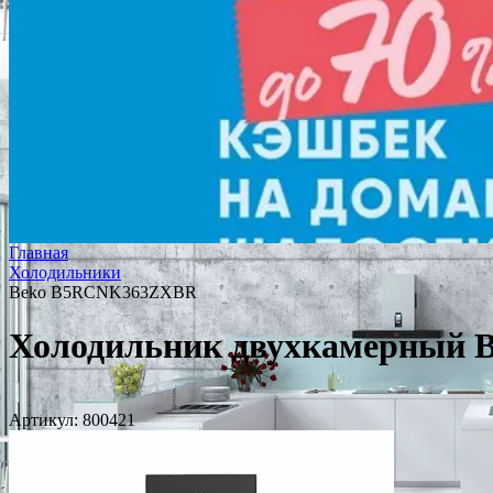
Главная
Холодильники
Beko B5RCNK363ZXBR
Холодильник двухкамерный
Артикул:
800421