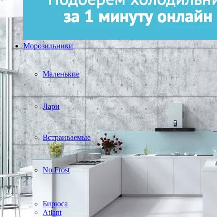
Морозильники
Маленькие
Лари
Встраиваемые
No Frost
Бирюса
Atlant