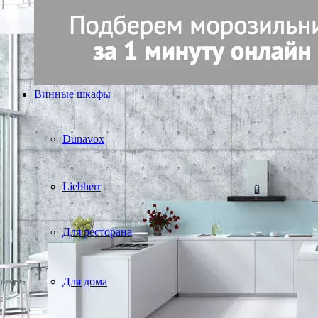
Винные шкафы
Dunavox
Liebherr
Для ресторана
Для дома