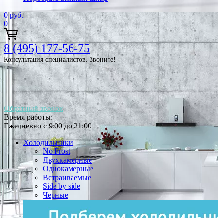
0
руб.
0
8 (495) 177-56-75
Консультация специалистов. Звоните!
Обратный звонок
Время работы:
Ежедневно с 9:00 до 21:00
Холодильники
No Frost
Двухкамерные
Однокамерные
Встраиваемые
Side by side
Черные