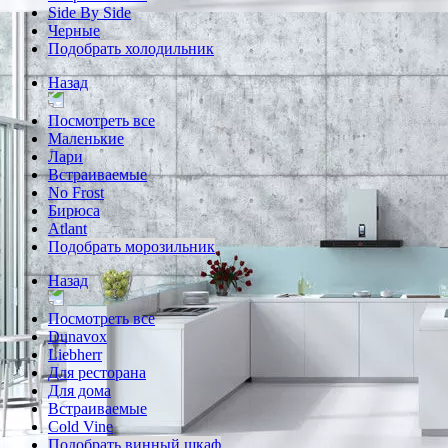
Side By Side
Черные
Подобрать холодильник
Назад
Посмотреть все
Маленькие
Лари
Встраиваемые
No Frost
Бирюса
Atlant
Подобрать морозильник
Назад
Посмотреть все
Dunavox
Liebherr
Для ресторана
Для дома
Встраиваемые
Cold Vine
Подобрать винный шкаф