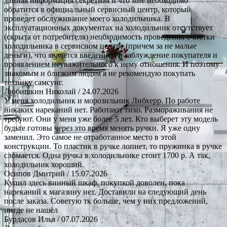
данная информация секретная и что мне необходимо
обратится в официальный сервисный центр, который
проведет обслуживание моего холодильника. В
эксплуатационных документах на холодильник отсутствует
(скрыта от потребителя) необходимость проведения очистки
холодильника в сервисном центре (причем за не малые
деньги), что является введением в заблуждение покупателя и
проявлением неуважительного к нему отношения. И поэтому
знакомым и близким людям я не рекомендую покупать
технику самсунг.
Любишкин Николай
/ 24.07.2026
У меня холодильник и морозильник Либхерр. По работе
никаких нареканий нет. Работают тихо. Размораживания не
требуют. Они у меня уже более 5 лет. Кто выберет эту модель
будьте готовы через это время менять ручки. Я уже одну
заменил. Это самое не отработанное место в этой
конструкции. То пластик в ручке лопнет, то пружинка в ручке
сломается. Одна ручка в холодильнике стоит 1700 р. А так,
холодильник хороший.
Осипов Дмитрий
/ 15.07.2026
Купил здесь винный шкаф, покупкой доволен, пока
нареканий к магазину нет. Доставили на следующий день
после заказа. Советую тк больше, чем у них предложений,
нигде не нашёл
Бурдасов Илья
/ 07.07.2026