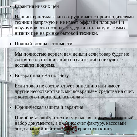
Гарантия низких цен
Наш интернет-магазин сотрудничает с производителями
техники напрямую и не имеет оффлайн площадей и
шоу-румов, что позволяет удерживать одну из самых
низких цен на рынке бытовой техники.
Полный возврат стоимости
Мы полностью вернем вам деньги если товар будет не
соответстовать описанию на сайте, либо не будет
доставлен вовремя.
Возврат платежа по счету
Если товар не соотвутствует описанию или имеет
другие несоответствия, мы возвращаем средства на счет,
с которого производилась оплата.
Юридическая защита и гарантия
Приобретая любую технику у нас, вы получаете полный
набор документов, а именно: счет фактуру, кассовый
чек, гарантийный талон или сервисную книгу.