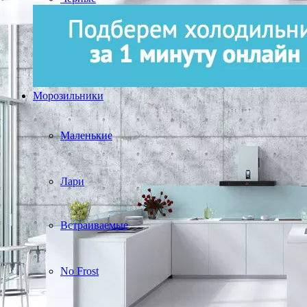
Морозильники
Маленькие
Лари
Встраиваемые
No Frost