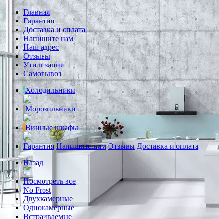
Главная
Гарантия
Доставка и оплата
Напишите нам
Наш адрес
Отзывы
Утилизация
Самовывоз
Холодильники
Морозильники
Винные шкафы
Гарантия
Напишите нам
Отзывы
Доставка и оплата
Назад
Посмотреть все
No Frost
Двухкамерные
Однокамерные
Встраиваемые