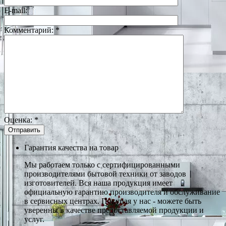
E-mail:
Комментарий:
*
Оценка:
*
Гарантия качества на товар
Мы работаем только с сертифицированными
производителями бытовой техники от заводов
изготовителей. Вся наша продукция имеет
официальную гарантию производителя и обслуживание
в сервисных центрах. Покупая у нас - можете быть
уверенны в качестве предоставляемой продукции и
услуг.