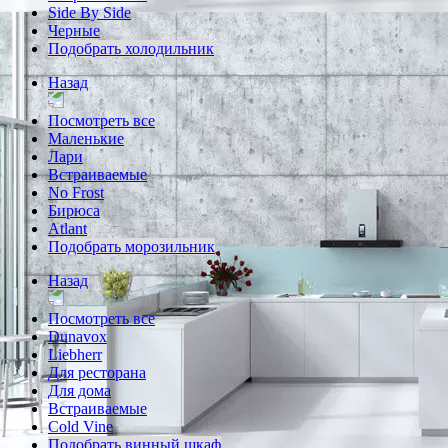
Side By Side
Черные
Подобрать холодильник
Назад
Посмотреть все
Маленькие
Лари
Встраиваемые
No Frost
Бирюса
Atlant
Подобрать морозильник
Назад
Посмотреть все
Dunavox
Liebherr
Для ресторана
Для дома
Встраиваемые
Cold Vine
Подобрать винный шкаф