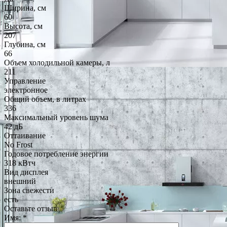
Ширина, см
60
Высота, см
207
Глубина, см
66
Объем холодильной камеры, л
211
Управление
электронное
Общий объем, в литрах
336
Максимальный уровень шума
42 дБ
Оттаивание
No Frost
Годовое потребление энергии
318 кВтч
Вид дисплея
внешний
Зона свежести
есть
Оставьте отзыв
Имя:
*