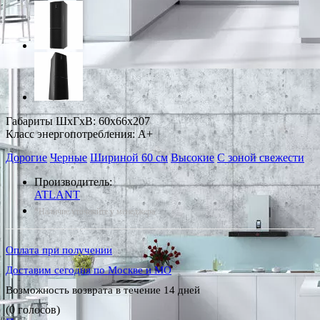
Габариты ШxГxВ: 60x66x207
Класс энергопотребления: A+
Дорогие
Черные
Шириной 60 см
Высокие
С зоной свежести
Производитель:
ATLANT
*Наличие уточняйте у менеджера
Оплата при получении
Доставим сегодня по Москве и МО
Возможность возврата в течение 14 дней
(0 голосов)