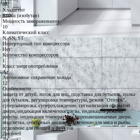
83
Хладагент
R600a (изобутан)
Мощность замораживания
10
Климатический класс
N, SN, ST
Инверторный тип компрессора
Нет
Количество компрессоров
1
Класс энергопотребления
A+
Автономное сохранение холода
12
Особенности
защита от детей, лоток для яиц, подставка для бутылок, полка
для бутылок, регулировка температуры, режим "Отпуск",
суперзаморозка, суперохлаждение, сигнализация открытой
двери, индикация включения/паузы, индикация режима
работы, индикация температуры, перенавешиваемые двери,
подсветка, сенсорный дисплей, отделение для мяса и рыбы,
отделение для овощей и фруктов
Дисплей
Да