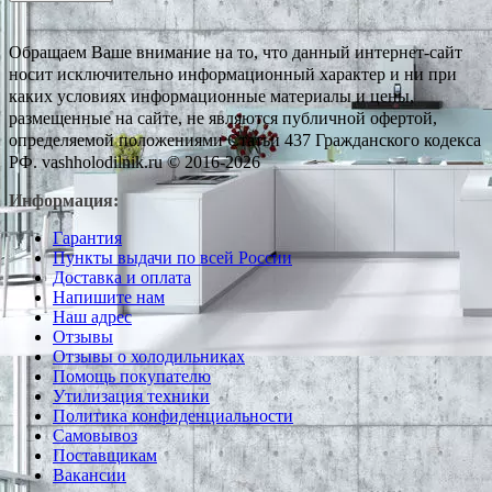
Обращаем Ваше внимание на то, что данный интернет-сайт
носит исключительно информационный характер и ни при
каких условиях информационные материалы и цены,
размещенные на сайте, не являются публичной офертой,
определяемой положениями Статьи 437 Гражданского кодекса
РФ. vashholodilnik.ru © 2016-2026
Информация:
Гарантия
Пункты выдачи по всей России
Доставка и оплата
Напишите нам
Наш адрес
Отзывы
Отзывы о холодильниках
Помощь покупателю
Утилизация техники
Политика конфиденциальности
Самовывоз
Поставщикам
Вакансии