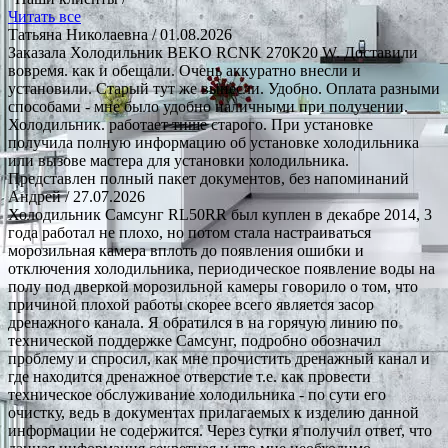
Читать все
Татьяна Николаевна
/ 01.08.2026
Заказала Холодильник BEKO RCNK 270K20 W. Доставили
вовремя. как и обещали. Очень аккуратно внесли и
установили. Старый тут же вынесли. Удобно. Оплата разными
способами - мне было удобно наличными при получении.
Холодильник. работает тише старого. При установке
получила полную информацию об установке холодильника
или вызове мастера для установки холодильника.
Представлен полный пакет документов, без напоминаний
Андрей
/ 27.07.2026
Холодильник Самсунг RL50RR был куплен в декабре 2014, 3
года работал не плохо, но потом стала настраиваться
морозильная камера вплоть до появления ошибки и
отключения холодильника, периодическое появление воды на
полу под дверкой морозильной камеры говорило о том, что
причиной плохой работы скорее всего является засор
дренажного канала. Я обратился в на горячую линию по
технической поддержке Самсунг, подробно обозначил
проблему и спросил, как мне прочистить дренажный канал и
где находится дренажное отверстие т.е. как провести
техническое обслуживание холодильника - по сути его
очистку, ведь в документах прилагаемых к изделию данной
информации не содержится. Через сутки я получил ответ, что