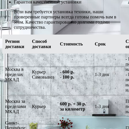
Гарантия качественной установки
Если вам требуется установка техники, наши
проверенные партнеры всегда готовы помочь вам в
этом. Качество гарантированно долгими годами
сотрудничества.
Регион
Способ
С
Стоимость
Срок
доставки
доставки
о
-
п
Москва в
н
Курьер
-
600 р.
пределах
1-3 дня
-
Самовывоз
-
100 р.
МКАД
п
н
и
Москва за
П
600 р. + 30 р.
пределами
Курьер
1-3 дня
п
за километр
МКАД
н
Санкт-
Петербург
П