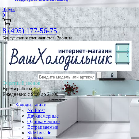
0
руб.
0
8 (495) 177-56-75
Консультация специалистов. Звоните!
Обратный звонок
Время работы:
Ежедневно с 9:00 до 21:00
Холодильники
No Frost
Двухкамерные
Однокамерные
Встраиваемые
Side by side
Черные