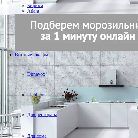
Бирюса
Atlant
Винные шкафы
Dunavox
Liebherr
Для ресторана
Для дома