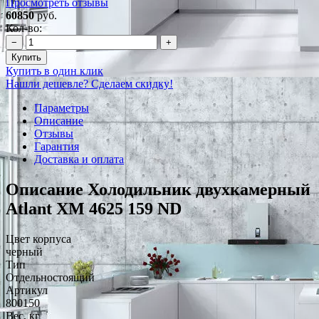
Просмотреть отзывы
60850
руб.
Кол-во:
−
+
Купить
Купить в один клик
Нашли дешевле? Сделаем скидку!
Параметры
Описание
Отзывы
Гарантия
Доставка и оплата
Описание Холодильник двухкамерный
Atlant ХМ 4625 159 ND
Цвет корпуса
черный
Тип
Отдельностоящий
Артикул
800150
Вес, кг