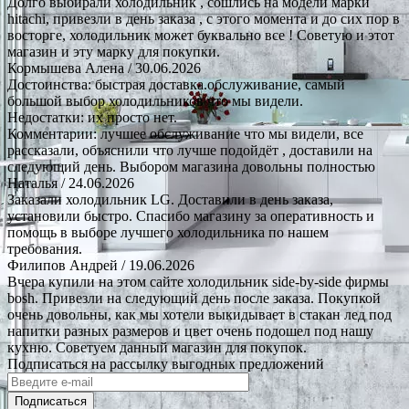
Долго выбирали холодильник , сошлись на модели марки
hitachi, привезли в день заказа , с этого момента и до сих пор в
восторге, холодильник может буквально все ! Советую и этот
магазин и эту марку для покупки.
Кормышева Алена
/ 30.06.2026
Достоинства: быстрая доставка.обслуживание, самый
большой выбор холодильников что мы видели.
Недостатки: их просто нет.
Комментарии: лучшее обслуживание что мы видели, все
рассказали, объяснили что лучше подойдёт , доставили на
следующий день. Выбором магазина довольны полностью
Наталья
/ 24.06.2026
Заказали холодильник LG. Доставили в день заказа,
установили быстро. Спасибо магазину за оперативность и
помощь в выборе лучшего холодильника по нашем
требования.
Филипов Андрей
/ 19.06.2026
Вчера купили на этом сайте холодильник side-by-side фирмы
bosh. Привезли на следующий день после заказа. Покупкой
очень довольны, как мы хотели выкидывает в стакан лед под
напитки разных размеров и цвет очень подошел под нашу
кухню. Советуем данный магазин для покупок.
Подписаться на рассылку выгодных предложений
Подписаться