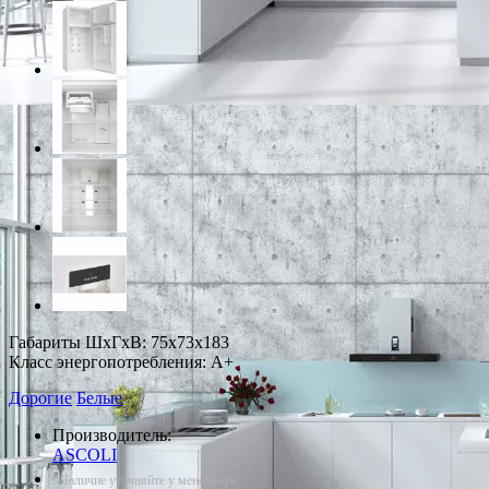
Габариты ШxГxВ: 75x73x183
Класс энергопотребления: A+
Дорогие
Белые
Производитель:
ASCOLI
*Наличие уточняйте у менеджера