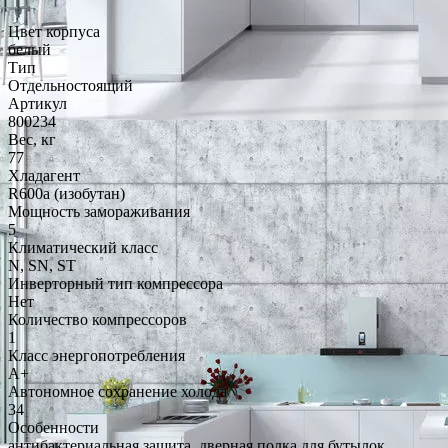
Цвет корпуса
белый
Тип
Отдельностоящий
Артикул
800234
Вес, кг
77
Хладагент
R600a (изобутан)
Мощность замораживания
5
Климатический класс
N, SN, ST
Инверторный тип компрессора
Нет
Количество компрессоров
1
Класс энергопотребления
A+
Автономное сохранение холода
34
Особенности
антибактериальная защита, дверная полка для бутылок,