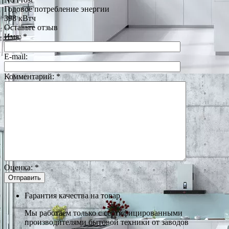
Годовое потребление энергии
398 кВтч
Оставьте отзыв
Имя:
*
E-mail:
Комментарий:
*
Оценка:
*
Гарантия качества на товар
Мы работаем только с сертифицированными
производителями бытовой техники от заводов