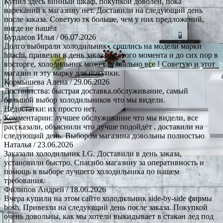
Купил здесь винный шкаф, покупкой доволен, пока
нареканий к магазину нет. Доставили на следующий день
после заказа. Советую тк больше, чем у них предложений,
нигде не нашёл
Бурдасов Илья
/ 06.07.2026
Долго выбирали холодильник , сошлись на модели марки
hitachi, привезли в день заказа , с этого момента и до сих пор в
восторге, холодильник может буквально все ! Советую и этот
магазин и эту марку для покупки.
Кормышева Алена
/ 29.06.2026
Достоинства: быстрая доставка.обслуживание, самый
большой выбор холодильников что мы видели.
Недостатки: их просто нет.
Комментарии: лучшее обслуживание что мы видели, все
рассказали, объяснили что лучше подойдёт , доставили на
следующий день. Выбором магазина довольны полностью
Наталья
/ 23.06.2026
Заказали холодильник LG. Доставили в день заказа,
установили быстро. Спасибо магазину за оперативность и
помощь в выборе лучшего холодильника по нашем
требования.
Филипов Андрей
/ 18.06.2026
Вчера купили на этом сайте холодильник side-by-side фирмы
bosh. Привезли на следующий день после заказа. Покупкой
очень довольны, как мы хотели выкидывает в стакан лед под