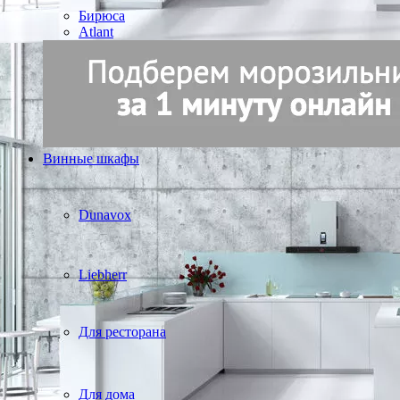
Бирюса
Atlant
Винные шкафы
Dunavox
Liebherr
Для ресторана
Для дома