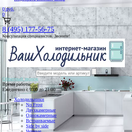
0
руб.
0
8 (495) 177-56-75
Консультация специалистов. Звоните!
Обратный звонок
Время работы:
Ежедневно с 9:00 до 21:00
Холодильники
No Frost
Двухкамерные
Однокамерные
Встраиваемые
Side by side
Черные