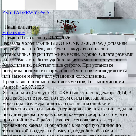
Ascoli ADFRW510WD
62710
руб.
Наши клиенты /
Читать все
Татьяна Николаевна
/ 31.07.2026
Заказала Холодильник BEKO RCNK 270K20 W. Доставили
вовремя. как и обещали. Очень аккуратно внесли и
установили. Старый тут же вынесли. Удобно. Оплата разными
способами - мне было удобно наличными при получении.
Холодильник. работает тише старого. При установке
получила полную информацию об установке холодильника
или вызове мастера для установки холодильника.
Представлен полный пакет документов, без напоминаний
Андрей
/ 26.07.2026
Холодильник Самсунг RL50RR был куплен в декабре 2014, 3
года работал не плохо, но потом стала настраиваться
морозильная камера вплоть до появления ошибки и
отключения холодильника, периодическое появление воды на
полу под дверкой морозильной камеры говорило о том, что
причиной плохой работы скорее всего является засор
дренажного канала. Я обратился в на горячую линию по
технической поддержке Самсунг, подробно обозначил