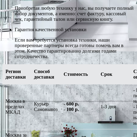
Приобретая любую технику у нас, вы получаете полный
набор документов, а именно: счет фактуру, кассовый
чек, гарантийный талон или сервисную книгу.
Гарантия качественной установки
Если вам требуется установка техники, наши
проверенные партнеры всегда готовы помочь вам в
этом. Качество гарантированно долгими годами
сотрудничества.
Регион
Способ
С
Стоимость
Срок
доставки
доставки
о
-
п
Москва в
н
Курьер
-
600 р.
пределах
1-3 дня
-
Самовывоз
-
100 р.
МКАД
п
н
и
Москва за
П