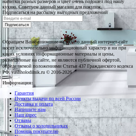
напитки разных размеров и цвет очень подошел под нашу
кухню. Советуем данный магазин для покупок.
Подписаться на рассылку выгодных предложений
Подписаться
Обращаем Ваше внимание на то, что данный интернет-сайт
носит исключительно информационный характер и ни при
каких условиях информационные материалы и цены,
размещенные на сайте, не являются публичной офертой,
определяемой положениями Статьи 437 Гражданского кодекса
РФ. vashholodilnik.ru © 2016-2026
Информация:
Гарантия
Пункты выдачи по всей России
Доставка и оплата
Напишите нам
Наш адрес
Отзывы
Отзывы о холодильниках
Помощь покупателю