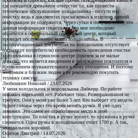
проблему и спросил, как мне прочистить дренажный канал и
где находится дренажное отверстие т.е. как провести
техническое обслуживание холодильника - по сути его
очистку, ведь в документах прилагаемых к изделию данной
информации не содержится. Через сутки я получил ответ, что
данная информация секретная и что мне необходимо
обратится в официальный сервисный центр, который
проведет обслуживание моего холодильника. В
эксплуатационных документах на холодильник отсутствует
(скрыта от потребителя) необходимость проведения очистки
холодильника в сервисном центре (причем за не малые
деньги), что является введением в заблуждение покупателя и
проявлением неуважительного к нему отношения. И поэтому
знакомым и близким людям я не рекомендую покупать
технику самсунг.
Любишкин Николай
/ 23.07.2026
У меня холодильник и морозильник Либхерр. По работе
никаких нареканий нет. Работают тихо. Размораживания не
требуют. Они у меня уже более 5 лет. Кто выберет эту модель
будьте готовы через это время менять ручки. Я уже одну
заменил. Это самое не отработанное место в этой
конструкции. То пластик в ручке лопнет, то пружинка в ручке
сломается. Одна ручка в холодильнике стоит 1700 р. А так,
холодильник хороший.
Осипов Дмитрий
/ 14.07.2026