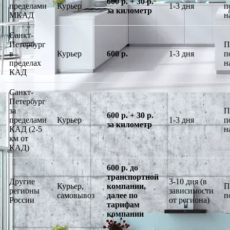
600 р. + 30 р.
пределами
Курьер
1-3 дня
п
за километр
МКАД
н
Санкт-
Петербург
П
в
Курьер
600 р.
1-3 дня
п
пределах
н
КАД
Санкт-
Петербург
за
П
600 р. + 30 р.
пределами
Курьер
1-3 дня
п
за километр
КАД (2-5
н
км от
КАД)
600 р. до
транспортной
Другие
3-10 дня (в
Курьер,
компании,
П
регионы
зависимости
самовывоз
далее по
п
России
от региона)
тарифам
компании