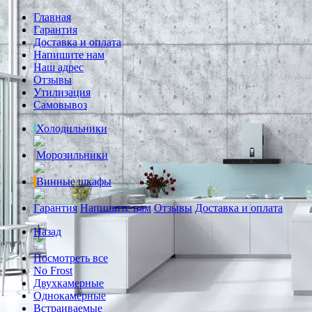
Главная
Гарантия
Доставка и оплата
Напишите нам
Наш адрес
Отзывы
Утилизация
Самовывоз
Холодильники
Морозильники
Винные шкафы
Гарантия
Напишите нам
Отзывы
Доставка и оплата
Назад
Посмотреть все
No Frost
Двухкамерные
Однокамерные
Встраиваемые