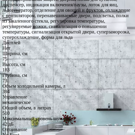
диспенсер, индикация включения/паузы, лоток для яиц,
льдогенератор, отделение для овощей и фруктов, охлаждение
с вентилятором, перенавешиваемые двери, подсветка, полки
из закаленного стекла, регулировка температуры,
регулируемые ножки, сигнализация о повышении
температуры, сигнализация открытой двери, суперзаморозка,
суперохлаждение, форма для льда
Дисплей
Нет
Ширина, см
75
Высота, см
183
Глубина, см
73
Объем холодильной камеры, л
394
Управление
механическое
Общий объем, в литрах
510
Максимальный уровень шума
42 дБ
Оттаивание
No Frost