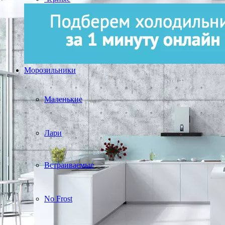
Морозильники
Маленькие
Лари
Встраиваемые
No Frost