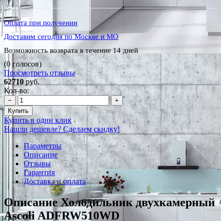
Оплата при получении
Доставим сегодня по Москве и МО
Возможность возврата в течение 14 дней
(0 голосов)
Просмотреть отзывы
62710
руб.
Кол-во:
−
+
Купить
Купить в один клик
Нашли дешевле? Сделаем скидку!
Параметры
Описание
Отзывы
Гарантия
Доставка и оплата
Описание Холодильник двухкамерный
Ascoli ADFRW510WD