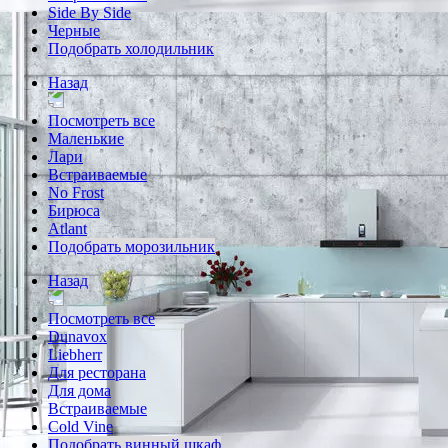
Side By Side
Черные
Подобрать холодильник
Назад
Посмотреть все
Маленькие
Лари
Встраиваемые
No Frost
Бирюса
Atlant
Подобрать морозильник
Назад
Посмотреть все
Dunavox
Liebherr
Для ресторана
Для дома
Встраиваемые
Cold Vine
Подобрать винный шкаф