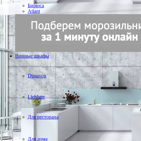
Бирюса
Atlant
Винные шкафы
Dunavox
Liebherr
Для ресторана
Для дома