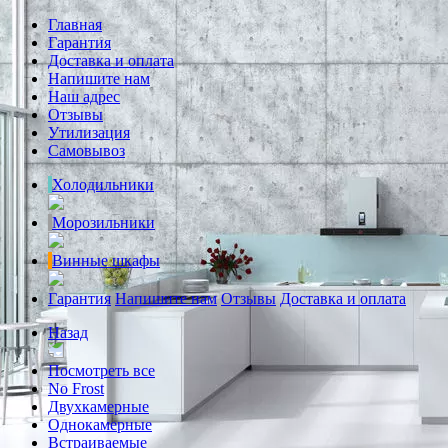
Главная
Гарантия
Доставка и оплата
Напишите нам
Наш адрес
Отзывы
Утилизация
Самовывоз
Холодильники
Морозильники
Винные шкафы
Гарантия
Напишите нам
Отзывы
Доставка и оплата
Назад
Посмотреть все
No Frost
Двухкамерные
Однокамерные
Встраиваемые