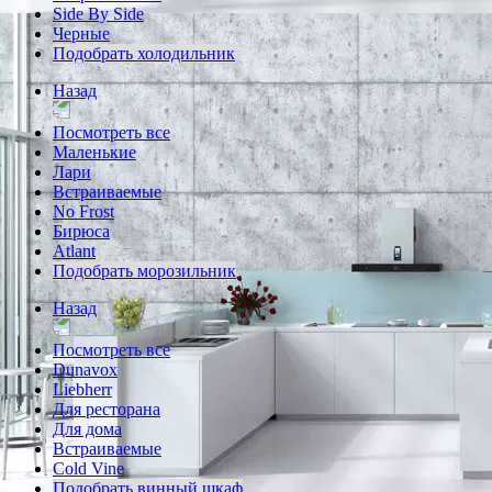
Side By Side
Черные
Подобрать холодильник
Назад
Посмотреть все
Маленькие
Лари
Встраиваемые
No Frost
Бирюса
Atlant
Подобрать морозильник
Назад
Посмотреть все
Dunavox
Liebherr
Для ресторана
Для дома
Встраиваемые
Cold Vine
Подобрать винный шкаф