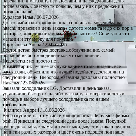
нареканий к магазину нет. Доставили на следующий день
после заказа. Советую тк больше, чем у них предложений,
нигде не нашёл
Бурдасов Илья
/ 06.07.2026
Долго выбирали холодильник , сошлись на модели марки
hitachi, привезли в день заказа , с этого момента и до сих пор в
восторге, холодильник может буквально все ! Советую и этот
магазин и эту марку для покупки.
Кормышева Алена
/ 29.06.2026
Достоинства: быстрая доставка.обслуживание, самый
большой выбор холодильников что мы видели.
Недостатки: их просто нет.
Комментарии: лучшее обслуживание что мы видели, все
рассказали, объяснили что лучше подойдёт , доставили на
следующий день. Выбором магазина довольны полностью
Наталья
/ 23.06.2026
Заказали холодильник LG. Доставили в день заказа,
установили быстро. Спасибо магазину за оперативность и
помощь в выборе лучшего холодильника по нашем
требования.
Филипов Андрей
/ 18.06.2026
Вчера купили на этом сайте холодильник side-by-side фирмы
bosh. Привезли на следующий день после заказа. Покупкой
очень довольны, как мы хотели выкидывает в стакан лед под
напитки разных размеров и цвет очень подошел под нашу