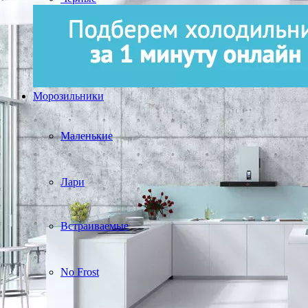
Морозильники
Маленькие
Лари
Встраиваемые
No Frost