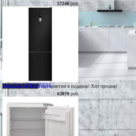
57240
руб.
Maunfeld MFF200NFBE
Сезонная скидка
Год гарантии в подарок!
Хит продаж!
62070
руб.