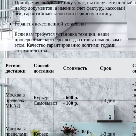
Приобретая любую технику у нас, вы получаете полный
набор документов, а именно: счет фактуру, кассовый
чек, гарантийный талон или сервисную книгу.
Гарантия качественной установки
Если вам требуется установка техники, наши
проверенные партнеры всегда готовы помочь вам в
этом. Качество гарантированно долгими годами
сотрудничества.
Регион
Способ
С
Стоимость
Срок
доставки
доставки
о
-
п
Москва в
н
Курьер
-
600 р.
пределах
1-3 дня
-
Самовывоз
-
100 р.
МКАД
п
н
и
Москва за
П
600 р. + 30 р.
пределами
Курьер
1-3 дня
п