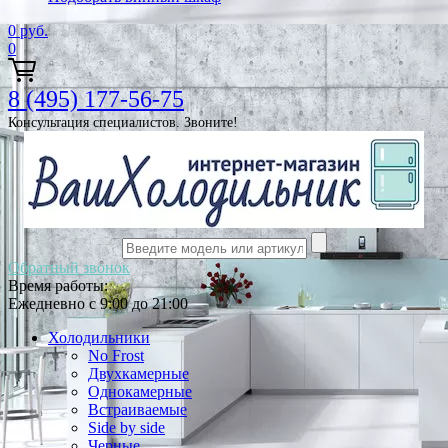
0
руб.
0
8 (495) 177-56-75
Консультация специалистов. Звоните!
Обратный звонок
Время работы:
Ежедневно с 9:00 до 21:00
Холодильники
No Frost
Двухкамерные
Однокамерные
Встраиваемые
Side by side
Черные