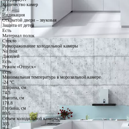
Количество камер
2
Индикация
Открытой двери – звуковая
Защита от детей
Есть
Материал полок
Стекло
Размораживание холодильной камеры
No frost
Дисплей
Есть
Режим «Отпуск»
Есть
Минимальная температура в морозильной камере
-24 °C
Ширина, см
74.5
Высота, см
178.8
Глубина, см
89.5
Объем холодильной камеры, л
335
Вес