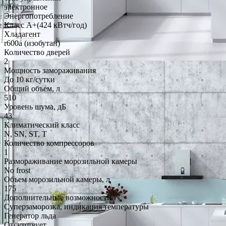
электронное
Энергопотребление
Класс A+(424 кВтч/год)
Хладагент
r600a (изобутан)
Количество дверей
2
Мощность замораживания
До 10 кг/cутки
Общий объем, л
510
Уровень шума, дБ
43
Климатический класс
N, SN, ST, T
Количество компрессоров
1
Размораживание морозильной камеры
No frost
Объем морозильной камеры, л
175
Дополнительные возможности
Суперзаморозка, индикация температуры
Генератор льда
Отсутствует