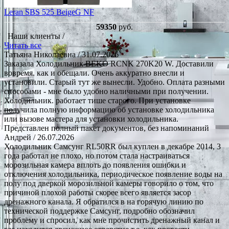
Leran SBS 525 BeigeG NF
59350
руб.
Наши клиенты /
Читать все
Татьяна Николаевна
/ 31.07.2026
Заказала Холодильник BEKO RCNK 270K20 W. Доставили
вовремя. как и обещали. Очень аккуратно внесли и
установили. Старый тут же вынесли. Удобно. Оплата разными
способами - мне было удобно наличными при получении.
Холодильник. работает тише старого. При установке
получила полную информацию об установке холодильника
или вызове мастера для установки холодильника.
Представлен полный пакет документов, без напоминаний
Андрей
/ 26.07.2026
Холодильник Самсунг RL50RR был куплен в декабре 2014, 3
года работал не плохо, но потом стала настраиваться
морозильная камера вплоть до появления ошибки и
отключения холодильника, периодическое появление воды на
полу под дверкой морозильной камеры говорило о том, что
причиной плохой работы скорее всего является засор
дренажного канала. Я обратился в на горячую линию по
технической поддержке Самсунг, подробно обозначил
проблему и спросил, как мне прочистить дренажный канал и