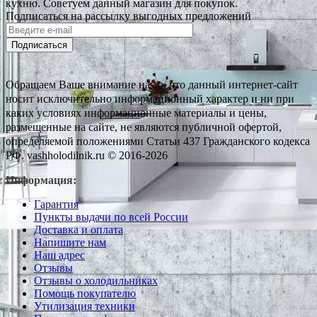
кухню. Советуем данный магазин для покупок.
Подписаться на рассылку выгодных предложений
Подписаться
Обращаем Ваше внимание на то, что данный интернет-сайт
носит исключительно информационный характер и ни при
каких условиях информационные материалы и цены,
размещенные на сайте, не являются публичной офертой,
определяемой положениями Статьи 437 Гражданского кодекса
РФ. vashholodilnik.ru © 2016-2026
Информация:
Гарантия
Пункты выдачи по всей России
Доставка и оплата
Напишите нам
Наш адрес
Отзывы
Отзывы о холодильниках
Помощь покупателю
Утилизация техники