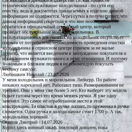
где находится дренажное отверстие т.е. как провести
техническое обслуживание холодильника - по сути его
очистку, ведь в документах прилагаемых к изделию данной
информации не содержится. Через сутки я получил ответ, что
данная информация секретная и что мне необходимо
обратится в официальный сервисный центр, который
проведет обслуживание моего холодильника. В
эксплуатационных документах на холодильник отсутствует
(скрыта от потребителя) необходимость проведения очистки
холодильника в сервисном центре (причем за не малые
деньги), что является введением в заблуждение покупателя и
проявлением неуважительного к нему отношения. И поэтому
знакомым и близким людям я не рекомендую покупать
технику самсунг.
Любишкин Николай
/ 23.07.2026
У меня холодильник и морозильник Либхерр. По работе
никаких нареканий нет. Работают тихо. Размораживания не
требуют. Они у меня уже более 5 лет. Кто выберет эту модель
будьте готовы через это время менять ручки. Я уже одну
заменил. Это самое не отработанное место в этой
конструкции. То пластик в ручке лопнет, то пружинка в ручке
сломается. Одна ручка в холодильнике стоит 1700 р. А так,
холодильник хороший.
Осипов Дмитрий
/ 14.07.2026
Купил здесь винный шкаф, покупкой доволен, пока