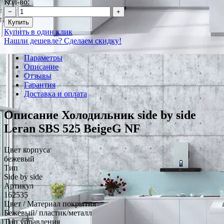
Кол-во:
−
+
Купить
Купить в один клик
Нашли дешевле? Сделаем скидку!
Параметры
Описание
Отзывы
Гарантия
Доставка и оплата
Описание Холодильник side by side
Leran SBS 525 BeigeG NF
Цвет корпуса
бежевый
Тип
Side by side
Артикул
162535
Цвет / Материал покрытия
Бежевый/ пластик/металл
Тип управления