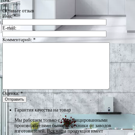
98
Оставьте отзыв
Имя:
*
E-mail:
Комментарий:
*
Оценка:
*
Гарантия качества на товар
Мы работаем только с сертифицированными
производителями бытовой техники от заводов
изготовителей. Вся наша продукция имеет