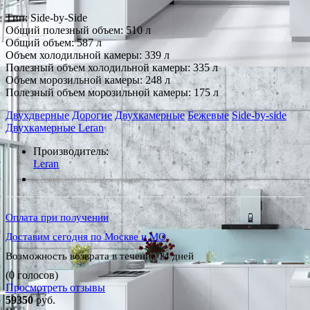
Тип: Side-by-Side
Общий полезный объем: 510 л
Общий объем: 587 л
Объем холодильной камеры: 339 л
Полезный объем холодильной камеры: 335 л
Объем морозильной камеры: 248 л
Полезный объем морозильной камеры: 175 л
Двухдверные
Дорогие
Двухкамерные
Бежевые
Side-by-side
Двухкамерные Leran
Производитель:
Leran
*Наличие уточняйте у менеджера
Оплата при получении
Доставим сегодня по Москве и МО
Возможность возврата в течение 14 дней
(0 голосов)
Просмотреть отзывы
59350
руб.