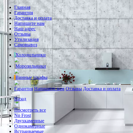
Главная
Гарантия
Доставка и оплата
Напишите нам
Наш адрес
Отзывы
Утилизация
Самовывоз
Холодильники
Морозильники
Винные шкафы
Гарантия
Напишите нам
Отзывы
Доставка и оплата
Назад
Посмотреть все
No Frost
Двухкамерные
Однокамерные
Встраиваемые