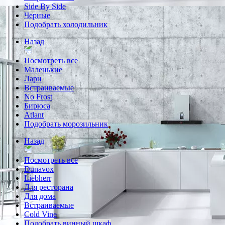
Side By Side
Черные
Подобрать холодильник
Назад
Посмотреть все
Маленькие
Лари
Встраиваемые
No Frost
Бирюса
Atlant
Подобрать морозильник
Назад
Посмотреть все
Dunavox
Liebherr
Для ресторана
Для дома
Встраиваемые
Cold Vine
Подобрать винный шкаф