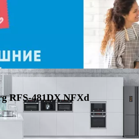
berg RFS-481DX NFXd