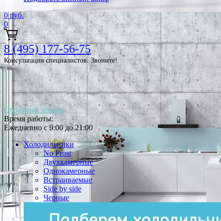
0
руб.
0
8 (495) 177-56-75
Консультация специалистов. Звоните!
Обратный звонок
Время работы:
Ежедневно с 9:00 до 21:00
Холодильники
No Frost
Двухкамерные
Однокамерные
Встраиваемые
Side by side
Черные