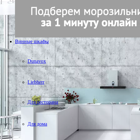
Винные шкафы
Dunavox
Liebherr
Для ресторана
Для дома