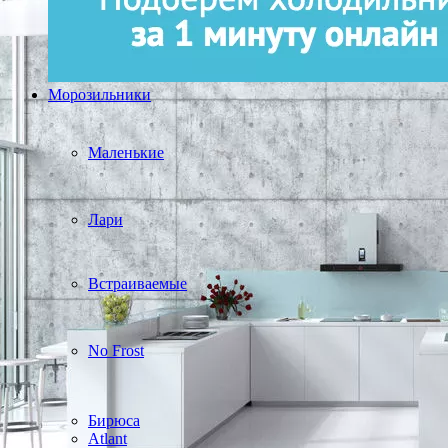
Морозильники
Маленькие
Лари
Встраиваемые
No Frost
Бирюса
Atlant