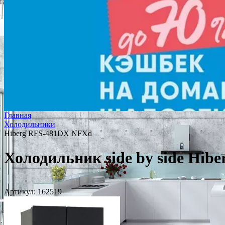
Главная
Холодильники
Hiberg RFS-481DX NFXd
Холодильник side by side Hi
Артикул:
162519