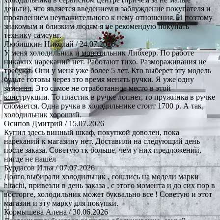
деньги), что является введением в заблуждение покупателя и
проявлением неуважительного к нему отношения. И поэтому
знакомым и близким людям я не рекомендую покупать
технику самсунг.
Любишкин Николай
/ 24.07.2026
У меня холодильник и морозильник Либхерр. По работе
никаких нареканий нет. Работают тихо. Размораживания не
требуют. Они у меня уже более 5 лет. Кто выберет эту модель
будьте готовы через это время менять ручки. Я уже одну
заменил. Это самое не отработанное место в этой
конструкции. То пластик в ручке лопнет, то пружинка в ручке
сломается. Одна ручка в холодильнике стоит 1700 р. А так,
холодильник хороший.
Осипов Дмитрий
/ 15.07.2026
Купил здесь винный шкаф, покупкой доволен, пока
нареканий к магазину нет. Доставили на следующий день
после заказа. Советую тк больше, чем у них предложений,
нигде не нашёл
Бурдасов Илья
/ 07.07.2026
Долго выбирали холодильник , сошлись на модели марки
hitachi, привезли в день заказа , с этого момента и до сих пор в
восторге, холодильник может буквально все ! Советую и этот
магазин и эту марку для покупки.
Кормышева Алена
/ 30.06.2026