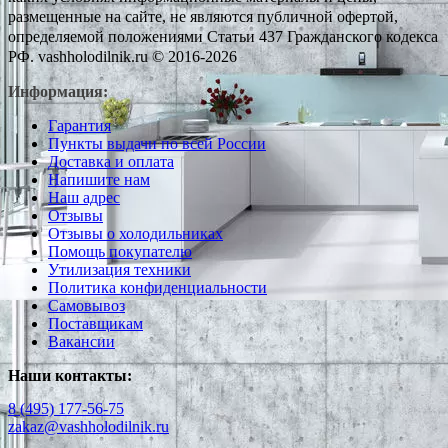
размещенные на сайте, не являются публичной офертой,
определяемой положениями Статьи 437 Гражданского кодекса
РФ. vashholodilnik.ru © 2016-2026
Информация:
Гарантия
Пункты выдачи по всей России
Доставка и оплата
Напишите нам
Наш адрес
Отзывы
Отзывы о холодильниках
Помощь покупателю
Утилизация техники
Политика конфиденциальности
Самовывоз
Поставщикам
Вакансии
Наши контакты:
8 (495) 177-56-75
zakaz@vashholodilnik.ru