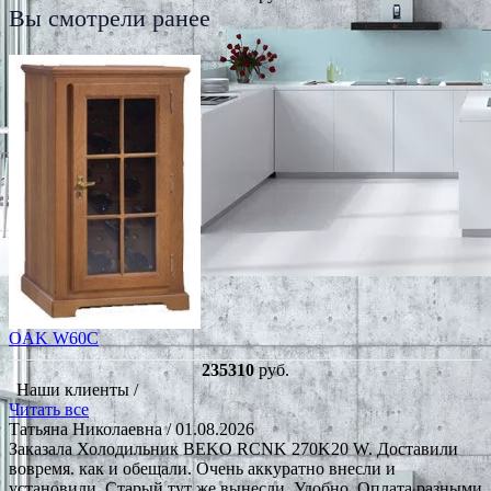
Вы смотрели ранее
OAK W60C
235310
руб.
Наши клиенты /
Читать все
Татьяна Николаевна
/ 01.08.2026
Заказала Холодильник BEKO RCNK 270K20 W. Доставили
вовремя. как и обещали. Очень аккуратно внесли и
установили. Старый тут же вынесли. Удобно. Оплата разными