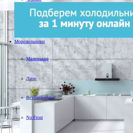
Морозильники
Маленькие
Лари
Встраиваемые
No Frost