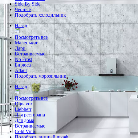
Side By Side
Черные
Подобрать холодильник
Назад
Посмотреть все
Маленькие
Лари
Встраиваемые
No Frost
Бирюса
Atlant
Подобрать морозильник
Назад
Посмотреть все
Dunavox
Liebherr
Для ресторана
Для дома
Встраиваемые
Cold Vine
Подобрать винный шкаф