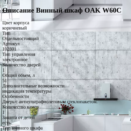
Описание Винный шкаф OAK W60C
Цвет корпуса
коричневый
Тип
Отдельностоящий
Артикул
102801
Тип управления
электронное
Количество дверей
1
Общий объем, л
51
Дополнительные возможности
индикация температуры
Особенности
Дверь с антиультрафиолетовым стеклопакетом.
Количество камер
1
Защита от детей
есть
Тип винного шкафа