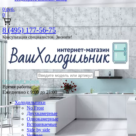
0
руб.
0
8 (495) 177-56-75
Консультация специалистов. Звоните!
Обратный звонок
Время работы:
Ежедневно с 9:00 до 21:00
Холодильники
No Frost
Двухкамерные
Однокамерные
Встраиваемые
Side by side
Черные