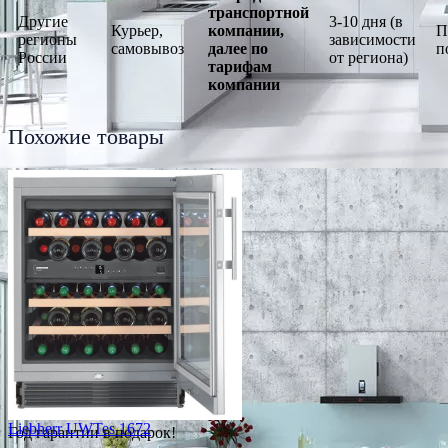
транспортной
Другие
3-10 дня (в
Курьер,
компании,
П
регионы
зависимости
самовывоз
далее по
п
России
от региона)
тарифам
компании
Похожие товары
Liebherr UWTes 1672
Год гарантии в подарок!