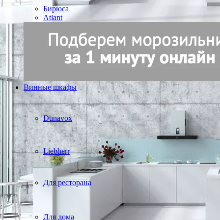
Бирюса
Atlant
Винные шкафы
Dunavox
Liebherr
Для ресторана
Для дома