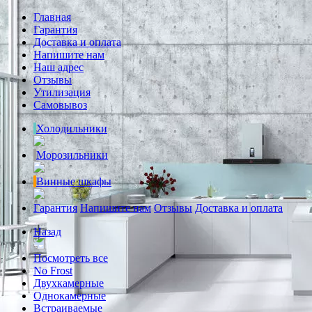
Главная
Гарантия
Доставка и оплата
Напишите нам
Наш адрес
Отзывы
Утилизация
Самовывоз
Холодильники
Морозильники
Винные шкафы
Гарантия
Напишите нам
Отзывы
Доставка и оплата
Назад
Посмотреть все
No Frost
Двухкамерные
Однокамерные
Встраиваемые