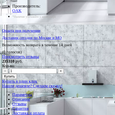
Производитель:
OAK
*Наличие уточняйте у менеджера
Оплата при получении
Доставим сегодня по Москве и МО
Возможность возврата в течение 14 дней
(0 голосов)
Просмотреть отзывы
235310
руб.
Кол-во:
−
+
Купить
Купить в один клик
Нашли дешевле? Сделаем скидку!
Параметры
Описание
Отзывы
Гарантия
Доставка и оплата