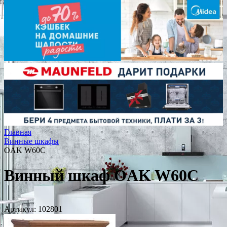
Главная
Винные шкафы
OAK W60C
Винный шкаф OAK W60C
Артикул:
102801