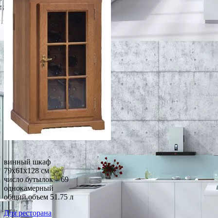
винный шкаф
79x61x128 см
число бутылок – 69
однокамерный
общий объем 51.75 л
Для ресторана