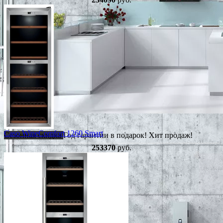
Caso WineComfort 1260 Smart
Сезонная скидка
Год гарантии в подарок!
Хит продаж!
253370
руб.