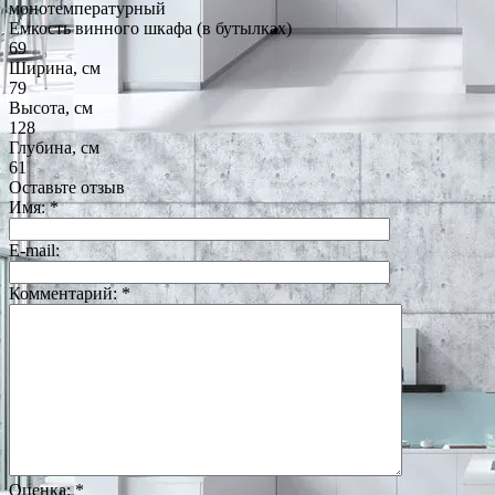
монотемпературный
Емкость винного шкафа (в бутылках)
69
Ширина, см
79
Высота, см
128
Глубина, см
61
Оставьте отзыв
Имя:
*
E-mail:
Комментарий:
*
Оценка:
*