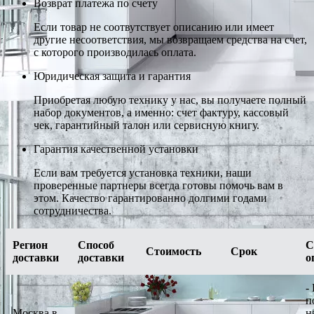
Возврат платежа по счету
Если товар не соотвутствует описанию или имеет
другие несоответствия, мы возвращаем средства на счет,
с которого производилась оплата.
Юридическая защита и гарантия
Приобретая любую технику у нас, вы получаете полный
набор документов, а именно: счет фактуру, кассовый
чек, гарантийный талон или сервисную книгу.
Гарантия качественной установки
Если вам требуется установка техники, наши
проверенные партнеры всегда готовы помочь вам в
этом. Качество гарантированно долгими годами
сотрудничества.
Регион
Способ
С
Стоимость
Срок
доставки
доставки
о
-
п
Москва в
н