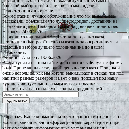
Достоинства: быстрая доставка.обслуживание, самый
большой выбор холодильников что мы видели.
Недостатки: их просто нет.
Комментарии: лучшее обслуживание что мы видели, все
рассказали, объяснили что лучше подойдёт , доставили на
следующий день. Выбором магазина довольны полностью
Наталья
/ 24.06.2026
Заказали холодильник LG. Доставили в день заказа,
установили быстро. Спасибо магазину за оперативность и
помощь в выборе лучшего холодильника по нашем
требования.
Филипов Андрей
/ 19.06.2026
Вчера купили на этом сайте холодильник side-by-side фирмы
bosh. Привезли на следующий день после заказа. Покупкой
очень довольны, как мы хотели выкидывает в стакан лед под
напитки разных размеров и цвет очень подошел под нашу
кухню. Советуем данный магазин для покупок.
Подписаться на рассылку выгодных предложений
Подписаться
Обращаем Ваше внимание на то, что данный интернет-сайт
носит исключительно информационный характер и ни при
каких условиях информационные материалы и цены,