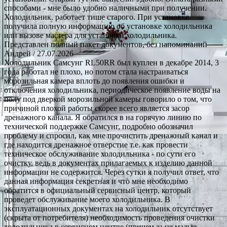
способами - мне было удобно наличными при получении.
Холодильник. работает тише старого. При установке
получила полную информацию об установке холодильника
или вызове мастера для установки холодильника.
Представлен полный пакет документов, без напоминаний
Андрей
/ 27.07.2026
Холодильник Самсунг RL50RR был куплен в декабре 2014, 3
года работал не плохо, но потом стала настраиваться
морозильная камера вплоть до появления ошибки и
отключения холодильника, периодическое появление воды на
полу под дверкой морозильной камеры говорило о том, что
причиной плохой работы скорее всего является засор
дренажного канала. Я обратился в на горячую линию по
технической поддержке Самсунг, подробно обозначил
проблему и спросил, как мне прочистить дренажный канал и
где находится дренажное отверстие т.е. как провести
техническое обслуживание холодильника - по сути его
очистку, ведь в документах прилагаемых к изделию данной
информации не содержится. Через сутки я получил ответ, что
данная информация секретная и что мне необходимо
обратится в официальный сервисный центр, который
проведет обслуживание моего холодильника. В
эксплуатационных документах на холодильник отсутствует
(скрыта от потребителя) необходимость проведения очистки
холодильника в сервисном центре (причем за не малые