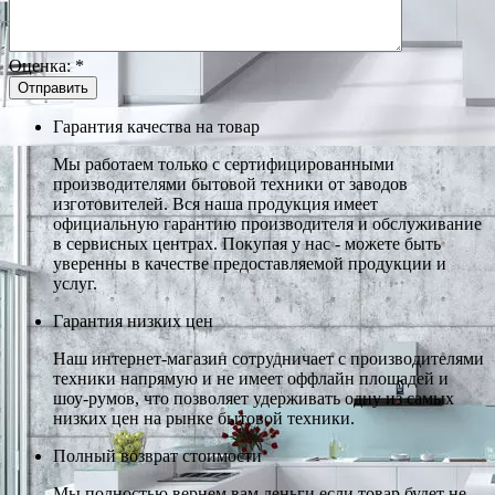
Оценка:
*
Гарантия качества на товар
Мы работаем только с сертифицированными
производителями бытовой техники от заводов
изготовителей. Вся наша продукция имеет
официальную гарантию производителя и обслуживание
в сервисных центрах. Покупая у нас - можете быть
уверенны в качестве предоставляемой продукции и
услуг.
Гарантия низких цен
Наш интернет-магазин сотрудничает с производителями
техники напрямую и не имеет оффлайн площадей и
шоу-румов, что позволяет удерживать одну из самых
низких цен на рынке бытовой техники.
Полный возврат стоимости
Мы полностью вернем вам деньги если товар будет не