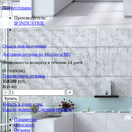
Для ресторана
Производитель:
IP INDUSTRIE
*Наличие уточняйте у менеджера
Оплата при получении
Доставим сегодня по Москве и МО
Возможность возврата в течение 14 дней
(0 голосов)
Просмотреть отзывы
358580
руб.
Кол-во:
−
+
Купить
Купить в один клик
Нашли дешевле? Сделаем скидку!
Параметры
Описание
Отзывы