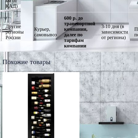
км от
КАД)
600 р. до
транспортной
Другие
3-10 дня (в
Курьер,
компании,
П
регионы
зависимости
самовывоз
далее по
п
России
от региона)
тарифам
компании
Похожие товары