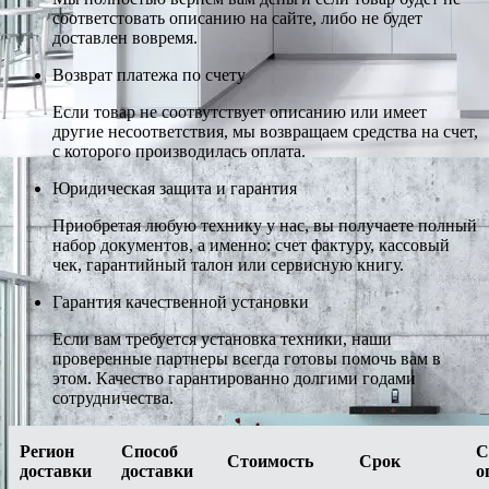
соответстовать описанию на сайте, либо не будет
доставлен вовремя.
Возврат платежа по счету
Если товар не соотвутствует описанию или имеет
другие несоответствия, мы возвращаем средства на счет,
с которого производилась оплата.
Юридическая защита и гарантия
Приобретая любую технику у нас, вы получаете полный
набор документов, а именно: счет фактуру, кассовый
чек, гарантийный талон или сервисную книгу.
Гарантия качественной установки
Если вам требуется установка техники, наши
проверенные партнеры всегда готовы помочь вам в
этом. Качество гарантированно долгими годами
сотрудничества.
Регион
Способ
С
Стоимость
Срок
доставки
доставки
о