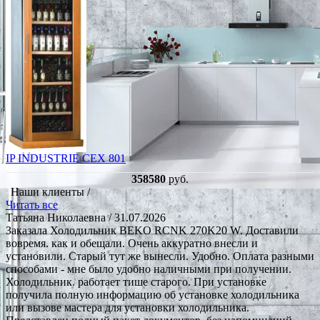
IP INDUSTRIE CEX 801
358580
руб.
Наши клиенты /
Читать все
Татьяна Николаевна
/ 31.07.2026
Заказала Холодильник BEKO RCNK 270K20 W. Доставили
вовремя. как и обещали. Очень аккуратно внесли и
установили. Старый тут же вынесли. Удобно. Оплата разными
способами - мне было удобно наличными при получении.
Холодильник. работает тише старого. При установке
получила полную информацию об установке холодильника
или вызове мастера для установки холодильника.