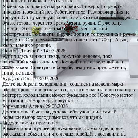
Любишкин Николай
/ 23.07.2026
У меня холодильник и морозильник Либхерр. По работе
никаких нареканий нет. Работают тихо. Размораживания не
требуют. Они у меня уже более 5 лет. Кто выберет эту модель
будьте готовы через это время менять ручки. Я уже одну
заменил. Это самое не отработанное место в этой
конструкции. То пластик в ручке лопнет, то пружинка в ручке
сломается. Одна ручка в холодильнике стоит 1700 р. А так,
холодильник хороший.
Осипов Дмитрий
/ 14.07.2026
Купил здесь винный шкаф, покупкой доволен, пока
нареканий к магазину нет. Доставили на следующий день
после заказа. Советую тк больше, чем у них предложений,
нигде не нашёл
Бурдасов Илья
/ 06.07.2026
Долго выбирали холодильник , сошлись на модели марки
hitachi, привезли в день заказа , с этого момента и до сих пор в
восторге, холодильник может буквально все ! Советую и этот
магазин и эту марку для покупки.
Кормышева Алена
/ 29.06.2026
Достоинства: быстрая доставка.обслуживание, самый
большой выбор холодильников что мы видели.
Недостатки: их просто нет.
Комментарии: лучшее обслуживание что мы видели, все
рассказали, объяснили что лучше подойдёт , доставили на