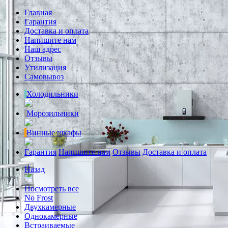
Главная
Гарантия
Доставка и оплата
Напишите нам
Наш адрес
Отзывы
Утилизация
Самовывоз
Холодильники
Морозильники
Винные шкафы
Гарантия
Напишите нам
Отзывы
Доставка и оплата
Назад
Посмотреть все
No Frost
Двухкамерные
Однокамерные
Встраиваемые