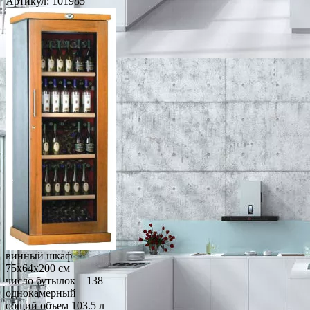
Артикул:
101985
винный шкаф
75x64x200 см
число бутылок – 138
однокамерный
общий объем 103.5 л