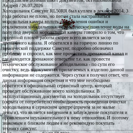
Представлен полный пакет документов, без напоминаний
Андрей
/ 26.07.2026
Холодильник Самсунг RL50RR был куплен в декабре 2014, 3
года работал не плохо, но потом стала настраиваться
морозильная камера вплоть до появления ошибки и
отключения холодильника, периодическое появление воды на
полу под дверкой морозильной камеры говорило о том, что
причиной плохой работы скорее всего является засор
дренажного канала. Я обратился в на горячую линию по
технической поддержке Самсунг, подробно обозначил
проблему и спросил, как мне прочистить дренажный канал и
где находится дренажное отверстие т.е. как провести
техническое обслуживание холодильника - по сути его
очистку, ведь в документах прилагаемых к изделию данной
информации не содержится. Через сутки я получил ответ, что
данная информация секретная и что мне необходимо
обратится в официальный сервисный центр, который
проведет обслуживание моего холодильника. В
эксплуатационных документах на холодильник отсутствует
(скрыта от потребителя) необходимость проведения очистки
холодильника в сервисном центре (причем за не малые
деньги), что является введением в заблуждение покупателя и
проявлением неуважительного к нему отношения. И поэтому
знакомым и близким людям я не рекомендую покупать
технику самсунг.