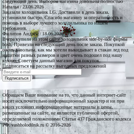
следующий день. Выбором магазина довольны полностью
Наталья
/ 23.06.2026
Заказали холодильник LG. Доставили в день заказа,
установили быстро. Спасибо магазину за оперативность и
помощь в выборе лучшего холодильника по нашем
требования.
Филипов Андрей
/ 18.06.2026
Вчера купили на этом сайте холодильник side-by-side фирмы
bosh. Привезли на следующий день после заказа. Покупкой
очень довольны, как мы хотели выкидывает в стакан лед под
напитки разных размеров и цвет очень подошел под нашу
кухню. Советуем данный магазин для покупок.
Подписаться на рассылку выгодных предложений
Подписаться
Обращаем Ваше внимание на то, что данный интернет-сайт
носит исключительно информационный характер и ни при
каких условиях информационные материалы и цены,
размещенные на сайте, не являются публичной офертой,
определяемой положениями Статьи 437 Гражданского кодекса
РФ. vashholodilnik.ru © 2016-2026