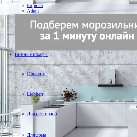
Бирюса
Atlant
Винные шкафы
Dunavox
Liebherr
Для ресторана
Для дома