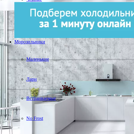
Морозильники
Маленькие
Лари
Встраиваемые
No Frost