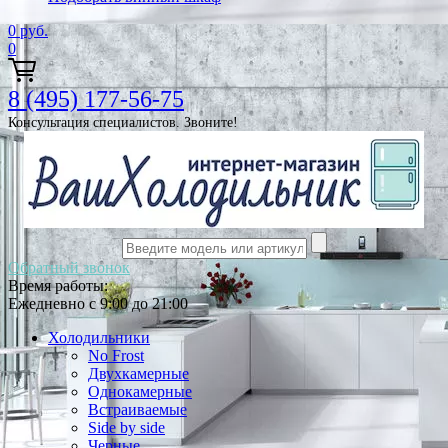
0
руб.
0
8 (495) 177-56-75
Консультация специалистов. Звоните!
Обратный звонок
Время работы:
Ежедневно с 9:00 до 21:00
Холодильники
No Frost
Двухкамерные
Однокамерные
Встраиваемые
Side by side
Черные