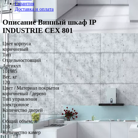
Гарантия
Доставка и оплата
Описание Винный шкаф IP
INDUSTRIE CEX 801
Цвет корпуса
коричневый
Тип
Отдельностоящий
Артикул
101985
Вес, кг
120
Цвет / Материал покрытия
коричневый / дерево
Тип управления
электронное
Количество дверей
1
Общий объем, л
103
Количество камер
1