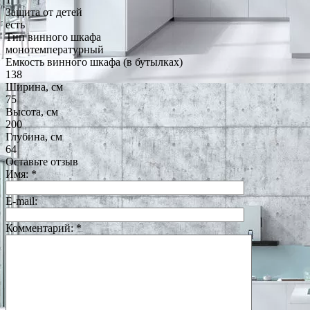
Защита от детей
есть
Тип винного шкафа
монотемпературный
Емкость винного шкафа (в бутылках)
138
Ширина, см
75
Высота, см
200
Глубина, см
64
Оставьте отзыв
Имя:
*
E-mail:
Комментарий:
*