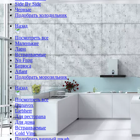
Side By Side
Черные
Подобрать холодильник
Назад
Посмотреть все
Маленькие
Лари
Встраиваемые
No Frost
Бирюса
Atlant
Подобрать морозильник
Назад
Посмотреть все
Dunavox
Liebherr
Для ресторана
Для дома
Встраиваемые
Cold Vine
Подобрать винный шкаф